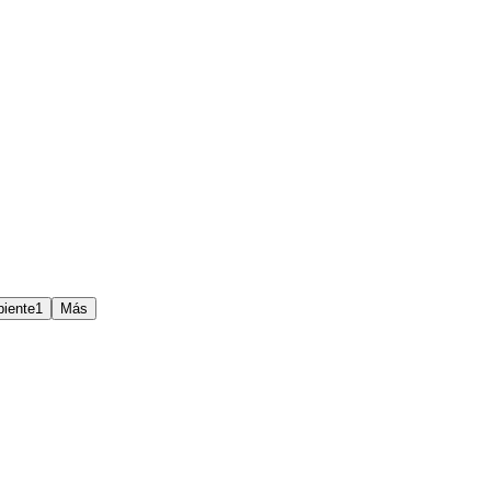
piente
1
Más