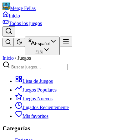
Merge Fellas
Inicio
Todos los juegos
Español
🇪🇸
Inicio
Juegos
Lista de Juegos
Juegos Populares
Juegos Nuevos
Jugados Recientemente
Mis favoritos
Categorías