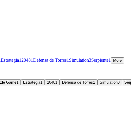
1
Estrategia
1
2048
1
Defensa de Torres
1
Simulation
3
Serpiente
1
More
zle Game
1
Estrategia
1
2048
1
Defensa de Torres
1
Simulation
3
Ser