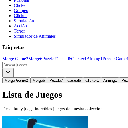
Fusionar
Clicker
Granjeo
Clicker
Simulación
Acción
Terror
Simulador de Animales
Etiquetas
Merge Game
2
Merge
6
Puzzle
7
Casual
6
Clicker
1
Aiming
1
Puzzle Game
Merge Game
2
Merge
6
Puzzle
7
Casual
6
Clicker
1
Aiming
1
Puz
Lista de Juegos
Descubre y juega increíbles juegos de nuestra colección