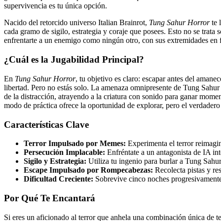
supervivencia es tu única opción.
Nacido del retorcido universo Italian Brainrot,
Tung Sahur Horror
te 
cada gramo de sigilo, estrategia y coraje que posees. Esto no se trata
enfrentarte a un enemigo como ningún otro, con sus extremidades en fo
¿Cuál es la Jugabilidad Principal?
En
Tung Sahur Horror
, tu objetivo es claro: escapar antes del aman
libertad. Pero no estás solo. La amenaza omnipresente de Tung Sahur 
de la distracción, atrayendo a la criatura con sonido para ganar mome
modo de práctica ofrece la oportunidad de explorar, pero el verdadero 
Características Clave
Terror Impulsado por Memes:
Experimenta el terror reimagina
Persecución Implacable:
Enfréntate a un antagonista de IA in
Sigilo y Estrategia:
Utiliza tu ingenio para burlar a Tung Sahu
Escape Impulsado por Rompecabezas:
Recolecta pistas y re
Dificultad Creciente:
Sobrevive cinco noches progresivamente má
Por Qué Te Encantará
Si eres un aficionado al terror que anhela una combinación única de te