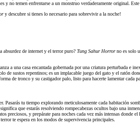
es y no temen enfrentarse a un monstruo verdaderamente original. Este 
or
y descubre si tienes lo necesario para sobrevivir a la noche!
la absurdez de internet y el terror puro?
Tung Sahur Horror
no es solo u
lanza a una casa encantada gobernada por una criatura perturbada e ine
 solo de sustos repentinos; es un implacable juego del gato y el ratón do
rma de tronco y su castigador palo, listo para hacerte lamentar cada pa
ecer. Pasarás tu tiempo explorando meticulosamente cada habitación somb
significa que estarás resolviendo rompecabezas ocultos bajo una inmen
ntos preciosos, y prepárate para noches cada vez más intensas donde el 
terror te espera en los modos de supervivencia principales.