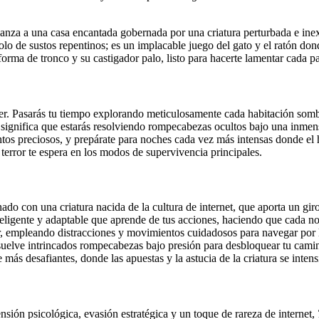
lanza a una casa encantada gobernada por una criatura perturbada e ine
 solo de sustos repentinos; es un implacable juego del gato y el ratón do
rma de tronco y su castigador palo, listo para hacerte lamentar cada pa
ecer. Pasarás tu tiempo explorando meticulosamente cada habitación somb
significa que estarás resolviendo rompecabezas ocultos bajo una inmen
ntos preciosos, y prepárate para noches cada vez más intensas donde el 
terror te espera en los modos de supervivencia principales.
do con una criatura nacida de la cultura de internet, que aporta un giro
teligente y adaptable que aprende de tus acciones, haciendo que cada n
r, empleando distracciones y movimientos cuidadosos para navegar por 
suelve intrincados rompecabezas bajo presión para desbloquear tu camino
s desafiantes, donde las apuestas y la astucia de la criatura se intens
nsión psicológica, evasión estratégica y un toque de rareza de internet,