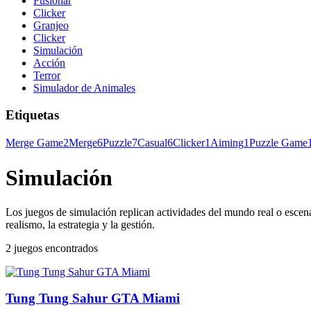
Fusionar
Clicker
Granjeo
Clicker
Simulación
Acción
Terror
Simulador de Animales
Etiquetas
Merge Game
2
Merge
6
Puzzle
7
Casual
6
Clicker
1
Aiming
1
Puzzle Game
Simulación
Los juegos de simulación replican actividades del mundo real o escenar
realismo, la estrategia y la gestión.
2 juegos encontrados
Tung Tung Sahur GTA Miami