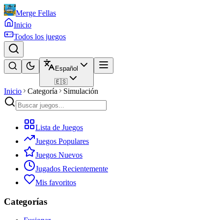
Merge Fellas
Inicio
Todos los juegos
Español
🇪🇸
Inicio
Categoría
Simulación
Lista de Juegos
Juegos Populares
Juegos Nuevos
Jugados Recientemente
Mis favoritos
Categorías