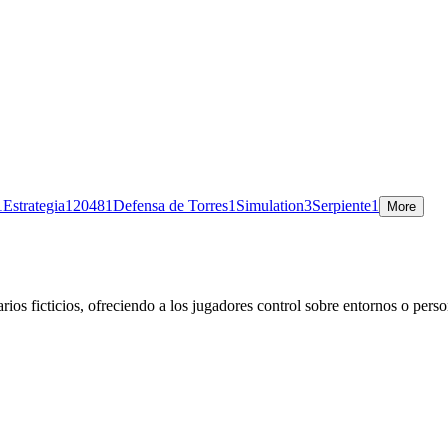
1
Estrategia
1
2048
1
Defensa de Torres
1
Simulation
3
Serpiente
1
More
ios ficticios, ofreciendo a los jugadores control sobre entornos o perso