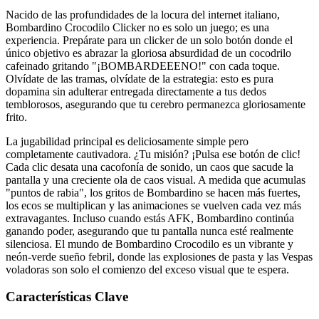
Nacido de las profundidades de la locura del internet italiano,
Bombardino Crocodilo Clicker no es solo un juego; es una
experiencia. Prepárate para un clicker de un solo botón donde el
único objetivo es abrazar la gloriosa absurdidad de un cocodrilo
cafeinado gritando "¡BOMBARDEEENO!" con cada toque.
Olvídate de las tramas, olvídate de la estrategia: esto es pura
dopamina sin adulterar entregada directamente a tus dedos
temblorosos, asegurando que tu cerebro permanezca gloriosamente
frito.
La jugabilidad principal es deliciosamente simple pero
completamente cautivadora. ¿Tu misión? ¡Pulsa ese botón de clic!
Cada clic desata una cacofonía de sonido, un caos que sacude la
pantalla y una creciente ola de caos visual. A medida que acumulas
"puntos de rabia", los gritos de Bombardino se hacen más fuertes,
los ecos se multiplican y las animaciones se vuelven cada vez más
extravagantes. Incluso cuando estás AFK, Bombardino continúa
ganando poder, asegurando que tu pantalla nunca esté realmente
silenciosa. El mundo de Bombardino Crocodilo es un vibrante y
neón-verde sueño febril, donde las explosiones de pasta y las Vespas
voladoras son solo el comienzo del exceso visual que te espera.
Características Clave