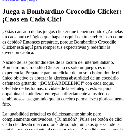
Juega a Bombardino Crocodilo Clicker:
¡Caos en Cada Clic!
¿Estás cansado de los juegos clicker que tienen sentido? ¿Anhelas
un caos puro e ilógico que haga cosquillas a tu cerebro justo como
es debido? Entonces prepárate, porque Bombardino Crocodilo
Clicker está aquí para romper tus expectativas y redefinir la
diversión caótica.
Nacido de las profundidades de la locura del internet italiano,
Bombardino Crocodilo Clicker no es solo un juego; es una
experiencia. Prepárate para un clicker de un solo botón donde el
único objetivo es abrazar la gloriosa absurdidad de un cocodrilo
cafeinado gritando "¡BOMBARDEEENO!" con cada toque.
Olvídate de las tramas, olvídate de la estrategia: esto es pura
dopamina sin adulterar entregada directamente a tus dedos
temblorosos, asegurando que tu cerebro permanezca gloriosamente
frito.
La jugabilidad principal es deliciosamente simple pero
completamente cautivadora. ¿Tu misión? ¡Pulsa ese botón de clic!
Cada clic desata una cacofonía de sonido, un caos que sacude la
pantalla y una creciente ola de caos visual. A medida que acumulas