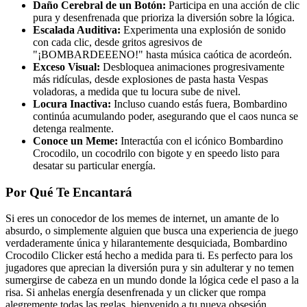
Daño Cerebral de un Botón:
Participa en una acción de clic
pura y desenfrenada que prioriza la diversión sobre la lógica.
Escalada Auditiva:
Experimenta una explosión de sonido
con cada clic, desde gritos agresivos de
"¡BOMBARDEEENO!" hasta música caótica de acordeón.
Exceso Visual:
Desbloquea animaciones progresivamente
más ridículas, desde explosiones de pasta hasta Vespas
voladoras, a medida que tu locura sube de nivel.
Locura Inactiva:
Incluso cuando estás fuera, Bombardino
continúa acumulando poder, asegurando que el caos nunca se
detenga realmente.
Conoce un Meme:
Interactúa con el icónico Bombardino
Crocodilo, un cocodrilo con bigote y en speedo listo para
desatar su particular energía.
Por Qué Te Encantará
Si eres un conocedor de los memes de internet, un amante de lo
absurdo, o simplemente alguien que busca una experiencia de juego
verdaderamente única y hilarantemente desquiciada, Bombardino
Crocodilo Clicker está hecho a medida para ti. Es perfecto para los
jugadores que aprecian la diversión pura y sin adulterar y no temen
sumergirse de cabeza en un mundo donde la lógica cede el paso a la
risa. Si anhelas energía desenfrenada y un clicker que rompa
alegremente todas las reglas, bienvenido a tu nueva obsesión.