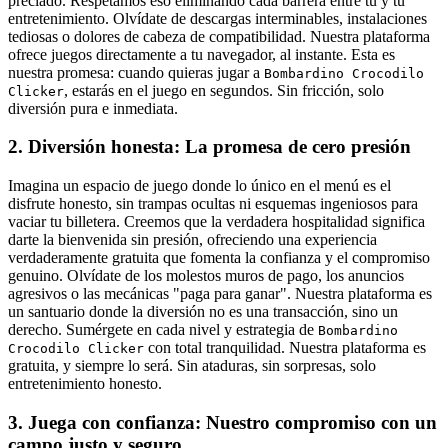
preciado. Respetamos eso eliminando cada barrera entre tú y tu
entretenimiento. Olvídate de descargas interminables, instalaciones
tediosas o dolores de cabeza de compatibilidad. Nuestra plataforma
ofrece juegos directamente a tu navegador, al instante. Esta es
nuestra promesa: cuando quieras jugar a
Bombardino Crocodilo
, estarás en el juego en segundos. Sin fricción, solo
Clicker
diversión pura e inmediata.
2. Diversión honesta: La promesa de cero presión
Imagina un espacio de juego donde lo único en el menú es el
disfrute honesto, sin trampas ocultas ni esquemas ingeniosos para
vaciar tu billetera. Creemos que la verdadera hospitalidad significa
darte la bienvenida sin presión, ofreciendo una experiencia
verdaderamente gratuita que fomenta la confianza y el compromiso
genuino. Olvídate de los molestos muros de pago, los anuncios
agresivos o las mecánicas "paga para ganar". Nuestra plataforma es
un santuario donde la diversión no es una transacción, sino un
derecho. Sumérgete en cada nivel y estrategia de
Bombardino
con total tranquilidad. Nuestra plataforma es
Crocodilo Clicker
gratuita, y siempre lo será. Sin ataduras, sin sorpresas, solo
entretenimiento honesto.
3. Juega con confianza: Nuestro compromiso con un
campo justo y seguro