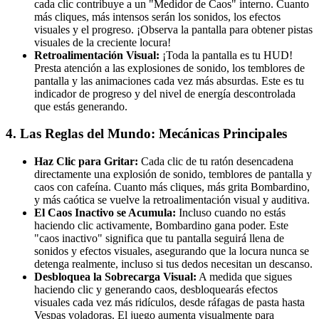
cada clic contribuye a un "Medidor de Caos" interno. Cuanto
más cliques, más intensos serán los sonidos, los efectos
visuales y el progreso. ¡Observa la pantalla para obtener pistas
visuales de la creciente locura!
Retroalimentación Visual:
¡Toda la pantalla es tu HUD!
Presta atención a las explosiones de sonido, los temblores de
pantalla y las animaciones cada vez más absurdas. Este es tu
indicador de progreso y del nivel de energía descontrolada
que estás generando.
4. Las Reglas del Mundo: Mecánicas Principales
Haz Clic para Gritar:
Cada clic de tu ratón desencadena
directamente una explosión de sonido, temblores de pantalla y
caos con cafeína. Cuanto más cliques, más grita Bombardino,
y más caótica se vuelve la retroalimentación visual y auditiva.
El Caos Inactivo se Acumula:
Incluso cuando no estás
haciendo clic activamente, Bombardino gana poder. Este
"caos inactivo" significa que tu pantalla seguirá llena de
sonidos y efectos visuales, asegurando que la locura nunca se
detenga realmente, incluso si tus dedos necesitan un descanso.
Desbloquea la Sobrecarga Visual:
A medida que sigues
haciendo clic y generando caos, desbloquearás efectos
visuales cada vez más ridículos, desde ráfagas de pasta hasta
Vespas voladoras. El juego aumenta visualmente para