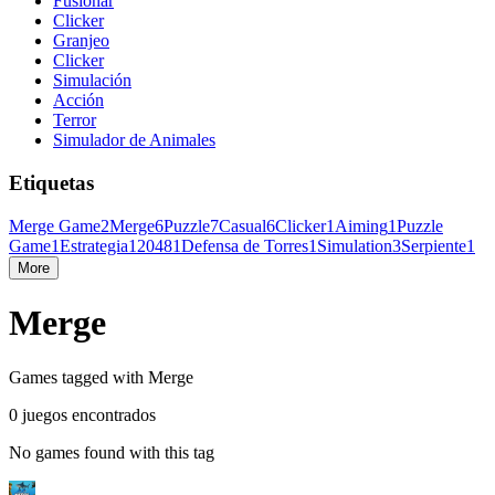
Fusionar
Clicker
Granjeo
Clicker
Simulación
Acción
Terror
Simulador de Animales
Etiquetas
Merge Game
2
Merge
6
Puzzle
7
Casual
6
Clicker
1
Aiming
1
Puzzle
Game
1
Estrategia
1
2048
1
Defensa de Torres
1
Simulation
3
Serpiente
1
More
Merge
Games tagged with Merge
0 juegos encontrados
No games found with this tag