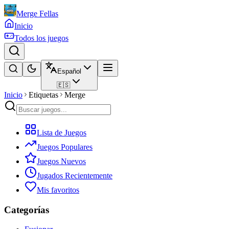
Merge Fellas
Inicio
Todos los juegos
Español
🇪🇸
Inicio
Etiquetas
Merge
Lista de Juegos
Juegos Populares
Juegos Nuevos
Jugados Recientemente
Mis favoritos
Categorías