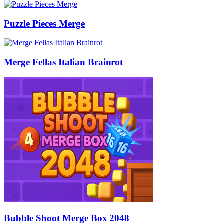
Puzzle Pieces Merge
Merge Fellas Italian Brainrot
Bubble Shoot Merge Box 2048