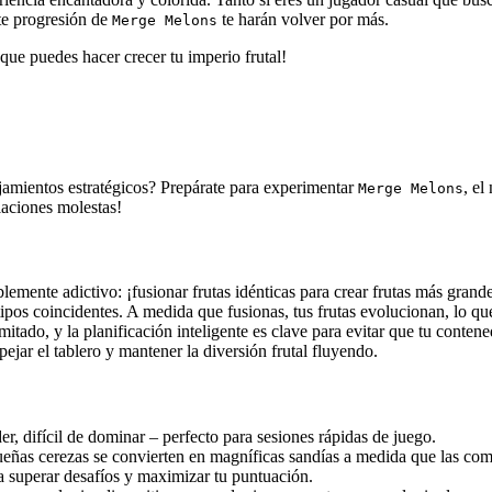
te progresión de
te harán volver por más.
Merge Melons
ue puedes hacer crecer tu imperio frutal!
ejamientos estratégicos? Prepárate para experimentar
, el
Merge Melons
laciones molestas!
blemente adictivo: ¡fusionar frutas idénticas para crear frutas más grande
tipos coincidentes. A medida que fusionas, tus frutas evolucionan, lo qu
itado, y la planificación inteligente es clave para evitar que tu conten
pejar el tablero y mantener la diversión frutal fluyendo.
er, difícil de dominar – perfecto para sesiones rápidas de juego.
eñas cerezas se convierten en magníficas sandías a medida que las co
ra superar desafíos y maximizar tu puntuación.