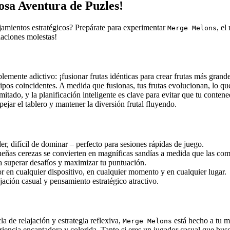
sa Aventura de Puzles!
ejamientos estratégicos? Prepárate para experimentar
, el
Merge Melons
laciones molestas!
blemente adictivo: ¡fusionar frutas idénticas para crear frutas más grande
tipos coincidentes. A medida que fusionas, tus frutas evolucionan, lo qu
itado, y la planificación inteligente es clave para evitar que tu conten
pejar el tablero y mantener la diversión frutal fluyendo.
er, difícil de dominar – perfecto para sesiones rápidas de juego.
eñas cerezas se convierten en magníficas sandías a medida que las co
ra superar desafíos y maximizar tu puntuación.
 en cualquier dispositivo, en cualquier momento y en cualquier lugar.
ación casual y pensamiento estratégico atractivo.
la de relajación y estrategia reflexiva,
está hecho a tu me
Merge Melons
iencia encantadora y colorida. Tanto si eres un jugador casual que busc