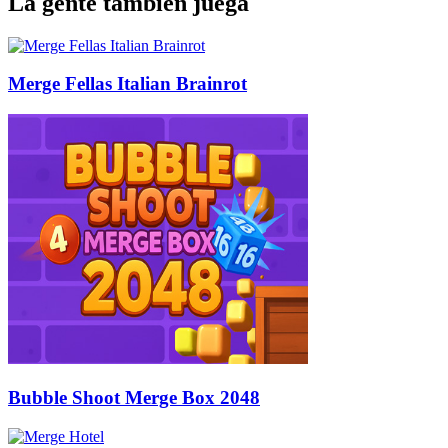
La gente también juega
Merge Fellas Italian Brainrot
Bubble Shoot Merge Box 2048