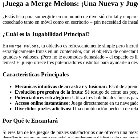
¡Juega a Merge Melons: ¡Una Nueva y Jugo
¿Estás listo para sumergirte en un mundo de diversión frutal y empar
cosechado tanto en móvil como en escritorio – ¡sin necesidad de insta
¿Cuál es la Jugabilidad Principal?
En
, tu objetivo es refrescantemente simple pero increí
Merge Melons
estratégicamente frutas en un contenedor, con el objetivo de conectar 
grandes y valiosos. ¡Pero no te acomodes demasiado – el espacio es lim
temas! El juego ofrece tres potenciadores distintos para ayudarte a des
Características Principales
Mecánicas intuitivas de arrastrar y fusionar:
Fácil de aprend
Evolución progresiva de la fruta:
Sé testigo de cómo tus pequ
Potenciadores estratégicos:
Utiliza tres habilidades únicas pa
Acceso online instantáneo:
Juega directamente en tu navegador
Divertidos puzles adictivos:
Una combinación perfecta de relaj
Por Qué te Encantará
Si eres fan de los juegos de puzles satisfactorios que ofrecen una mezc
desafiar tu razonamiento espacial o simplemente disfrutar de una exper