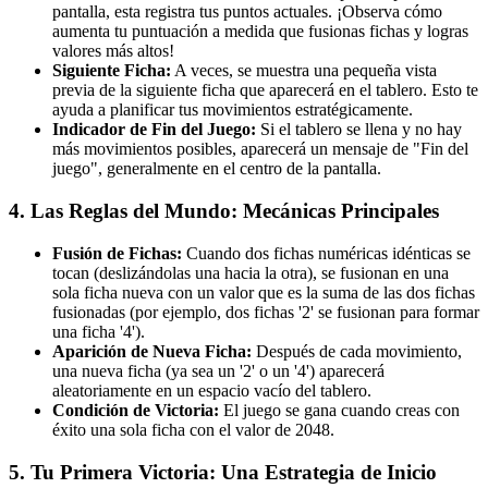
pantalla, esta registra tus puntos actuales. ¡Observa cómo
aumenta tu puntuación a medida que fusionas fichas y logras
valores más altos!
Siguiente Ficha:
A veces, se muestra una pequeña vista
previa de la siguiente ficha que aparecerá en el tablero. Esto te
ayuda a planificar tus movimientos estratégicamente.
Indicador de Fin del Juego:
Si el tablero se llena y no hay
más movimientos posibles, aparecerá un mensaje de "Fin del
juego", generalmente en el centro de la pantalla.
4. Las Reglas del Mundo: Mecánicas Principales
Fusión de Fichas:
Cuando dos fichas numéricas idénticas se
tocan (deslizándolas una hacia la otra), se fusionan en una
sola ficha nueva con un valor que es la suma de las dos fichas
fusionadas (por ejemplo, dos fichas '2' se fusionan para formar
una ficha '4').
Aparición de Nueva Ficha:
Después de cada movimiento,
una nueva ficha (ya sea un '2' o un '4') aparecerá
aleatoriamente en un espacio vacío del tablero.
Condición de Victoria:
El juego se gana cuando creas con
éxito una sola ficha con el valor de 2048.
5. Tu Primera Victoria: Una Estrategia de Inicio