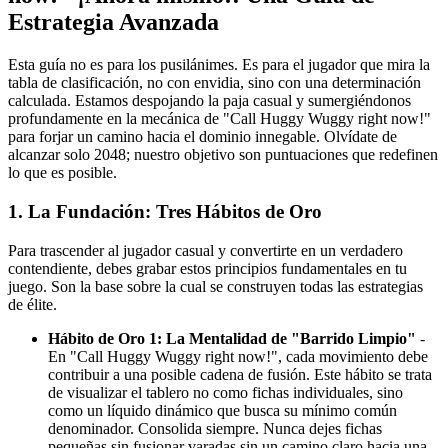
Estrategia Avanzada
Esta guía no es para los pusilánimes. Es para el jugador que mira la
tabla de clasificación, no con envidia, sino con una determinación
calculada. Estamos despojando la paja casual y sumergiéndonos
profundamente en la mecánica de "Call Huggy Wuggy right now!"
para forjar un camino hacia el dominio innegable. Olvídate de
alcanzar solo 2048; nuestro objetivo son puntuaciones que redefinen
lo que es posible.
1. La Fundación: Tres Hábitos de Oro
Para trascender al jugador casual y convertirte en un verdadero
contendiente, debes grabar estos principios fundamentales en tu
juego. Son la base sobre la cual se construyen todas las estrategias
de élite.
Hábito de Oro 1: La Mentalidad de "Barrido Limpio"
-
En "Call Huggy Wuggy right now!", cada movimiento debe
contribuir a una posible cadena de fusión. Este hábito se trata
de visualizar el tablero no como fichas individuales, sino
como un líquido dinámico que busca su mínimo común
denominador. Consolida siempre. Nunca dejes fichas
pequeñas sin fusionar varadas sin un camino claro hacia una