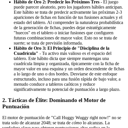
Hábito de Oro 2: Predecir los Próximos Tres
- El juego
puede parecer aleatorio, pero los jugadores hábiles anticipan.
Este hábito se trata de predecir activamente las próximas 2-3
apariciones de fichas en función de tus fusiones actuales y el
estado del tablero. Al comprender la naturaleza probabilística
de la generación de fichas, puedes dejar estratégicamente
"huecos" en el tablero o iniciar fusiones que configuren
futuras combinaciones de mayor valor. Esto no se trata de
suerte; se trata de previsión informada.
Hábito de Oro 3: El Principio de "Disciplina de la
Cuadrícula"
- Tu activo más valioso es el espacio del
tablero. Este hábito dicta que siempre mantengas una
cuadrícula limpia y organizada, típicamente con la ficha de
mayor valor en una esquina y un orden descendente de fichas
a lo largo de uno o dos bordes. Desviarse de este enfoque
estructurado, incluso para una fusión rápida de bajo valor, a
menudo conduce a tableros caóticos y reduce
significativamente tu potencial de puntuación a largo plazo.
2. Tácticas de Élite: Dominando el Motor de
Puntuación
El motor de puntuación de "Call Huggy Wuggy right now!" no se
trata solo de alcanzar 2048; se trata de
cómo
lo alcanzas. La
verdadera clave para obtener puntuaciones altas radica en la