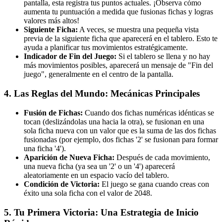
pantalla, esta registra tus puntos actuales. ¡Observa cómo
aumenta tu puntuación a medida que fusionas fichas y logras
valores más altos!
Siguiente Ficha:
A veces, se muestra una pequeña vista
previa de la siguiente ficha que aparecerá en el tablero. Esto te
ayuda a planificar tus movimientos estratégicamente.
Indicador de Fin del Juego:
Si el tablero se llena y no hay
más movimientos posibles, aparecerá un mensaje de "Fin del
juego", generalmente en el centro de la pantalla.
4. Las Reglas del Mundo: Mecánicas Principales
Fusión de Fichas:
Cuando dos fichas numéricas idénticas se
tocan (deslizándolas una hacia la otra), se fusionan en una
sola ficha nueva con un valor que es la suma de las dos fichas
fusionadas (por ejemplo, dos fichas '2' se fusionan para formar
una ficha '4').
Aparición de Nueva Ficha:
Después de cada movimiento,
una nueva ficha (ya sea un '2' o un '4') aparecerá
aleatoriamente en un espacio vacío del tablero.
Condición de Victoria:
El juego se gana cuando creas con
éxito una sola ficha con el valor de 2048.
5. Tu Primera Victoria: Una Estrategia de Inicio