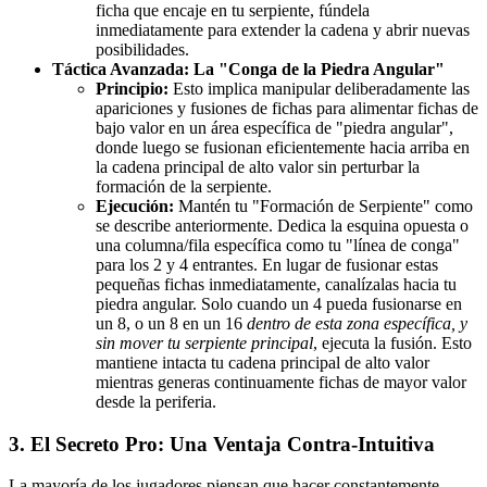
ficha que encaje en tu serpiente, fúndela
inmediatamente para extender la cadena y abrir nuevas
posibilidades.
Táctica Avanzada: La "Conga de la Piedra Angular"
Principio:
Esto implica manipular deliberadamente las
apariciones y fusiones de fichas para alimentar fichas de
bajo valor en un área específica de "piedra angular",
donde luego se fusionan eficientemente hacia arriba en
la cadena principal de alto valor sin perturbar la
formación de la serpiente.
Ejecución:
Mantén tu "Formación de Serpiente" como
se describe anteriormente. Dedica la esquina opuesta o
una columna/fila específica como tu "línea de conga"
para los 2 y 4 entrantes. En lugar de fusionar estas
pequeñas fichas inmediatamente, canalízalas hacia tu
piedra angular. Solo cuando un 4 pueda fusionarse en
un 8, o un 8 en un 16
dentro de esta zona específica, y
sin mover tu serpiente principal
, ejecuta la fusión. Esto
mantiene intacta tu cadena principal de alto valor
mientras generas continuamente fichas de mayor valor
desde la periferia.
3. El Secreto Pro: Una Ventaja Contra-Intuitiva
La mayoría de los jugadores piensan que hacer constantemente