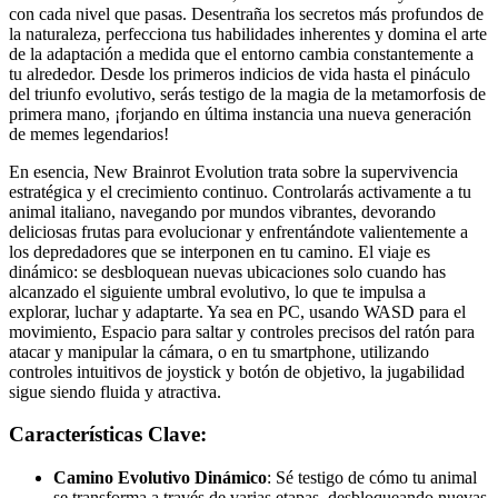
con cada nivel que pasas. Desentraña los secretos más profundos de
la naturaleza, perfecciona tus habilidades inherentes y domina el arte
de la adaptación a medida que el entorno cambia constantemente a
tu alrededor. Desde los primeros indicios de vida hasta el pináculo
del triunfo evolutivo, serás testigo de la magia de la metamorfosis de
primera mano, ¡forjando en última instancia una nueva generación
de memes legendarios!
En esencia, New Brainrot Evolution trata sobre la supervivencia
estratégica y el crecimiento continuo. Controlarás activamente a tu
animal italiano, navegando por mundos vibrantes, devorando
deliciosas frutas para evolucionar y enfrentándote valientemente a
los depredadores que se interponen en tu camino. El viaje es
dinámico: se desbloquean nuevas ubicaciones solo cuando has
alcanzado el siguiente umbral evolutivo, lo que te impulsa a
explorar, luchar y adaptarte. Ya sea en PC, usando WASD para el
movimiento, Espacio para saltar y controles precisos del ratón para
atacar y manipular la cámara, o en tu smartphone, utilizando
controles intuitivos de joystick y botón de objetivo, la jugabilidad
sigue siendo fluida y atractiva.
Características Clave:
Camino Evolutivo Dinámico
: Sé testigo de cómo tu animal
se transforma a través de varias etapas, desbloqueando nuevas