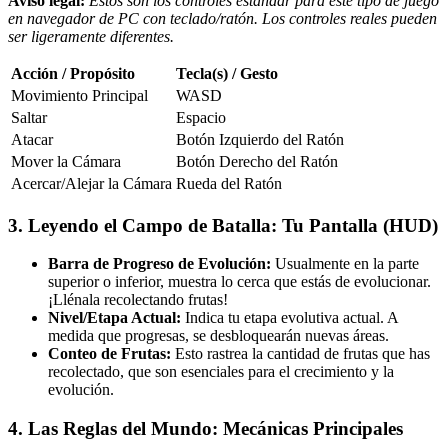
Aviso legal:
Estos son los controles estándar para este tipo de juego
en navegador de PC con teclado/ratón. Los controles reales pueden
ser ligeramente diferentes.
Acción / Propósito
Tecla(s) / Gesto
Movimiento Principal
WASD
Saltar
Espacio
Atacar
Botón Izquierdo del Ratón
Mover la Cámara
Botón Derecho del Ratón
Acercar/Alejar la Cámara
Rueda del Ratón
3. Leyendo el Campo de Batalla: Tu Pantalla (HUD)
Barra de Progreso de Evolución:
Usualmente en la parte
superior o inferior, muestra lo cerca que estás de evolucionar.
¡Llénala recolectando frutas!
Nivel/Etapa Actual:
Indica tu etapa evolutiva actual. A
medida que progresas, se desbloquearán nuevas áreas.
Conteo de Frutas:
Esto rastrea la cantidad de frutas que has
recolectado, que son esenciales para el crecimiento y la
evolución.
4. Las Reglas del Mundo: Mecánicas Principales