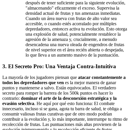
después de tener suficiente para la siguiente evolución,
"almacenando" eficazmente el exceso. Supervisa la
densidad actual de frutas y tus amenazas inmediatas.
Cuando un área nueva con frutas de alto valor sea
accesible, o cuando estés acorralado por múltiples
depredadores,
entonces
activa tu evolución. Esto otorga
una explosión de salud, potencialmente restablece la
agresión de la amenaza y, crucialmente, a menudo
desencadena una nueva oleada de engendros de frutas
de nivel superior en el área recién abierta o despejada,
lo que lleva a un aumento masivo de la puntuación.
3. El Secreto Pro: Una Ventaja Contra-Intuitiva
La mayoría de los jugadores piensan que
atacar constantemente a
todos los depredadores que ven
es la mejor manera de ganar
puntos y mantenerse a salvo. Están equivocados. El verdadero
secreto para romper la barrera de los 500k puntos es hacer lo
contrario:
dominar el arte de la desconexión estratégica y la
evasión selectiva
. He aquí por qué esto funciona: El combate
innecesario, incluso si se gana, agota tu barra de salud, te obliga a
consumir valiosas frutas curativas que de otro modo podrían
contribuir a la evolución y, lo más importante, interrumpe tu ritmo de
recolección de frutas. Las puntuaciones más altas provienen de la
evolución ininterrumpida y la recolección eficiente de frutas
.