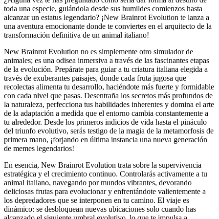
toda una especie, guiándola desde sus humildes comienzos hasta
alcanzar un estatus legendario? ¡New Brainrot Evolution te lanza a
una aventura emocionante donde te conviertes en el arquitecto de la
transformación definitiva de un animal italiano!
New Brainrot Evolution no es simplemente otro simulador de
animales; es una odisea inmersiva a través de las fascinantes etapas
de la evolución. Prepárate para guiar a tu criatura italiana elegida a
través de exuberantes paisajes, donde cada fruta jugosa que
recolectas alimenta tu desarrollo, haciéndote más fuerte y formidable
con cada nivel que pasas. Desentraña los secretos más profundos de
la naturaleza, perfecciona tus habilidades inherentes y domina el arte
de la adaptación a medida que el entorno cambia constantemente a
tu alrededor. Desde los primeros indicios de vida hasta el pináculo
del triunfo evolutivo, serás testigo de la magia de la metamorfosis de
primera mano, ¡forjando en última instancia una nueva generación
de memes legendarios!
En esencia, New Brainrot Evolution trata sobre la supervivencia
estratégica y el crecimiento continuo. Controlarás activamente a tu
animal italiano, navegando por mundos vibrantes, devorando
deliciosas frutas para evolucionar y enfrentándote valientemente a
los depredadores que se interponen en tu camino. El viaje es
dinámico: se desbloquean nuevas ubicaciones solo cuando has
alcanzado el siguiente umbral evolutivo, lo que te impulsa a