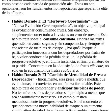
como base de cada partida de puntuación alta. Estos no son
opcionales; son los fundamentos no negociables que separan la élite
de lo efímero.
Hábito Dorado 1: El "Herbívoro Oportunista"
- En
"Nueva Evolución Cerebroputrefacta", tu objetivo principal
es evolucionar consumiendo frutas. Sin embargo,
simplemente comer todo a la vista es un error de novato. Este
hábito trata sobre el
consumo calculado
. Prioriza las frutas
que estén en zonas seguras y sin competencia, y siempre sé
consciente de tus rutas de escape. ¿Por qué? Porque la
participación innecesaria con los depredadores por frutas de
bajo valor conduce a la pérdida de salud, la pérdida de
progreso evolutivo y, en última instancia, el final prematuro de
tu partida. Concéntrate en la adquisición de frutas
eficiente
, no
solo en la adquisición de frutas
cualquiera
.
Hábito Dorado 2: El "Cambio de Mentalidad de Presa a
Depredador"
- Inicialmente, eres presa. Pero a medida que
evolucionas, te conviertes en una fuerza formidable. Este
hábito trata de comprender y
anticipar tus picos de poder
.
No te enfrentes a los depredadores al principio a menos que
sea absolutamente necesario. En cambio, rastrea
meticulosamente tu progreso evolutivo. En el momento en
que obtienes una nueva habilidad de ataque o un aumento
significativo de salud, tu enfoque táctico cambia. Transicionas