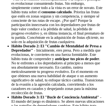
es evolucionar consumiendo frutas. Sin embargo,
simplemente comer todo a la vista es un error de novato. Este
hábito trata sobre el
consumo calculado
. Prioriza las frutas
que estén en zonas seguras y sin competencia, y siempre sé
consciente de tus rutas de escape. ¿Por qué? Porque la
participación innecesaria con los depredadores por frutas de
bajo valor conduce a la pérdida de salud, la pérdida de
progreso evolutivo y, en última instancia, el final prematuro de
tu partida. Concéntrate en la adquisición de frutas
eficiente
, no
solo en la adquisición de frutas
cualquiera
.
Hábito Dorado 2: El "Cambio de Mentalidad de Presa a
Depredador"
- Inicialmente, eres presa. Pero a medida que
evolucionas, te conviertes en una fuerza formidable. Este
hábito trata de comprender y
anticipar tus picos de poder
.
No te enfrentes a los depredadores al principio a menos que
sea absolutamente necesario. En cambio, rastrea
meticulosamente tu progreso evolutivo. En el momento en
que obtienes una nueva habilidad de ataque o un aumento
significativo de salud, tu enfoque táctico cambia. Transicionas
de la evasión a la agresión calculada, convirtiendo a los
cazadores en cazados y despejando zonas para la máxima
recolección de frutas.
Hábito Dorado 3: El "Bucle de Conciencia Ambiental"
-
El mundo del juego es dinámico. Se abren nuevas ubicaciones
y las patrullas de depredadores cambian. Este hábito trata