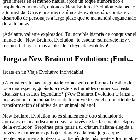
gran interés en el mundo natural (¡con un toque humorístico e
inspirado en memes!), entonces New Brainrot Evolution está hecho
a tu medida. Ofrece una mezcla única de exploración, combate y
desarrollo de personajes a largo plazo que te mantendrá enganchado
durante horas.
¡Adelante, valiente explorador! Tu increíble historia de conquistar el
mundo de "New Brainrot Evolution" te espera: ¡sumérgete hoy y
reclama tu lugar en los anales de la leyenda evolutiva!
Juega a New Brainrot Evolution: ¡Emb...
árcate en un Viaje Evolutivo Inolvidable!
¿Alguna vez te has preguntado cómo sería dar forma al destino de
toda una especie, guiándola desde sus humildes comienzos hasta
alcanzar un estatus legendario? ¡New Brainrot Evolution te lanza a
una aventura emocionante donde te conviertes en el arquitecto de la
transformación definitiva de un animal italiano!
New Brainrot Evolution no es simplemente otro simulador de
animales; es una odisea inmersiva a través de las fascinantes etapas
de la evolución. Prepárate para guiar a tu criatura italiana elegida a
través de exuberantes paisajes, donde cada fruta jugosa que
recolectas alimenta tu desarrollo, haciéndote más fuerte y formidable