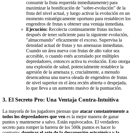
consumir la fruta requerida inmediatamente) para
maximizar la bonificación de "sobre-evolución" de la
fruta del nivel actual, y luego activar la evolución en un
momento estratégicamente oportuno para restablecer los
engendros de frutas u obtener una ventaja inmediata.
Ejecución:
Recolecta continuamente frutas incluso
después de tener suficiente para la siguiente evolución,
"almacenando" eficazmente el exceso. Supervisa la
densidad actual de frutas y tus amenazas inmediatas.
Cuando un área nueva con frutas de alto valor sea
accesible, o cuando estés acorralado por múltiples
depredadores,
entonces
activa tu evolución. Esto otorga
una explosión de salud, potencialmente restablece la
agresión de la amenaza y, crucialmente, a menudo
desencadena una nueva oleada de engendros de frutas
de nivel superior en el área recién abierta o despejada,
lo que lleva a un aumento masivo de la puntuación.
3. El Secreto Pro: Una Ventaja Contra-Intuitiva
La mayoría de los jugadores piensan que
atacar constantemente a
todos los depredadores que ven
es la mejor manera de ganar
puntos y mantenerse a salvo. Están equivocados. El verdadero
secreto para romper la barrera de los 500k puntos es hacer lo
contrario:
dominar el arte de la desconexión estratégica y la