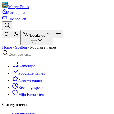
Merge Fellas
Startpagina
Alle spellen
Nederlands
🇳🇱
Home
Spellen
Populaire games
Gamellijst
Populaire games
Nieuwe games
Recent gespeeld
Mijn Favorieten
Categorieën