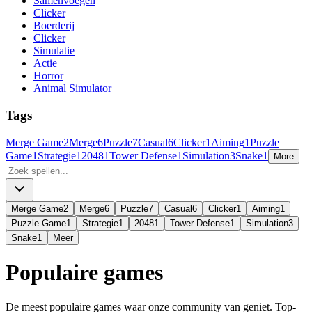
Samenvoegen
Clicker
Boerderij
Clicker
Simulatie
Actie
Horror
Animal Simulator
Tags
Merge Game
2
Merge
6
Puzzle
7
Casual
6
Clicker
1
Aiming
1
Puzzle
Game
1
Strategie
1
2048
1
Tower Defense
1
Simulation
3
Snake
1
More
Merge Game
2
Merge
6
Puzzle
7
Casual
6
Clicker
1
Aiming
1
Puzzle Game
1
Strategie
1
2048
1
Tower Defense
1
Simulation
3
Snake
1
Meer
Populaire games
De meest populaire games waar onze community van geniet. Top-