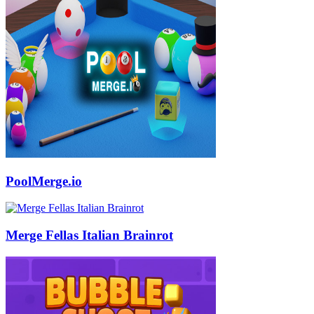
PoolMerge.io
Merge Fellas Italian Brainrot