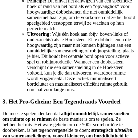
Principe:
Dit omvat het aanwijzen van een specifieke
hoek of rand van het bord als een "opvanghok" voor
hoogwaardige dobbelstenen die niet onmiddellijk
samensmeltbaar zijn, om te voorkomen dat ze het hoofd
speelgebied verstoppen terwijl ze wachten op hun
perfecte match.
Uitvoering:
Wijs één hoek aan (bijv. boven-links of
onder-rechts) als je Hoeksteen. Elke dobbelstenen die
hoogwaardig zijn maar niet kunnen bijdragen aan een
onmiddellijke samensmelting of robijnopstelling, plaats
je hier. Dit houdt het centrale bord open voor actieve
spel en robijnproductie. Wanneer een dobbelsteen
verschijnt die een samensmelting in de Hoeksteen
voltooit, kun je die dan uitvoeren, waardoor ruimte
wordt vrijgemaakt. Deze tactiek minimaliseert
bordclutter en maximaliseert efficiënt ruimtegebruik,
cruciaal voor lange runs.
3. Het Pro-Geheim: Een Tegendraads Voordeel
De meeste spelers denken dat
altijd onmiddellijk samensmelten
om ruimte op te ruimen
de beste manier is om te spelen. Ze
hebben het mis. Het ware geheim om de 500k scorebarrière te
doorbreken, is het tegenovergestelde te doen:
strategisch
uitstellen
van samensmeltelingen, vooral kleinere, om borddichtheid te