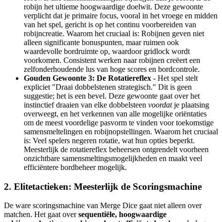
robijn het ultieme hoogwaardige doelwit. Deze gewoonte
verplicht dat je primaire focus, vooral in het vroege en midden
van het spel, gericht is op het continu voorbereiden van
robijncreatie. Waarom het cruciaal is: Robijnen geven niet
alleen significante bonuspunten, maar ruimen ook
waardevolle bordruimte op, waardoor gridlock wordt
voorkomen. Consistent werken naar robijnen creëert een
zelfonderhoudende lus van hoge scores en bordcontrole.
Gouden Gewoonte 3: De Rotatiereflex
- Het spel stelt
expliciet "Draai dobbelstenen strategisch." Dit is geen
suggestie; het is een bevel. Deze gewoonte gaat over het
instinctief draaien van elke dobbelsteen
voordat
je plaatsing
overweegt, en het verkennen van alle mogelijke oriëntaties
om de meest voordelige pasvorm te vinden voor toekomstige
samensmeltelingen en robijnopstellingen. Waarom het cruciaal
is: Veel spelers negeren rotatie, wat hun opties beperkt.
Meesterlijk de rotatiereflex beheersen ontgrendelt voorheen
onzichtbare samensmeltingsmogelijkheden en maakt veel
efficiëntere bordbeheer mogelijk.
2. Elitetactieken: Meesterlijk de Scoringsmachine
De ware scoringsmachine van Merge Dice gaat niet alleen over
matchen. Het gaat over
sequentiële, hoogwaardige