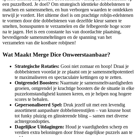
een puzzelbord. Je doel? Om strategisch identieke dobbelstenen te
matchen en samensmelten, en hun verborgen waarden te ontdekken
terwijl je vordert. Het ultieme doel is om prachtige robijn-edelstenen
te vormen door drie dobbelstenen van dezelfde kleur samen te
smelten, bonuspunten te verzamelen en die felbegeerde hoge score
na te jagen. Het is een constante lus van doordachte plaatsing,
bevredigende samensmeltelingen en de spanning van het
verzamelen van die kostbare robijnen!
Wat Maakt Merge Dice Onweerstaanbaar?
Strategische Rotaties:
Gooi niet zomaar en hoop! Draai je
dobbelstenen voordat je ze plaatst om je samensmeltpotentieel
te maximaliseren en spectaculaire kettingen op te zetten.
Ontgrendel Boosters:
Naarmate je samensmeltvaardigheden
groeien, ontgrendel je krachtige boosters die de situatie in elke
puzzelomstandigheid kunnen keren, en je helpen nog hogere
scores te behalen.
Gepersonaliseerd Spel:
Druk jezelf uit met een levendig
assortiment aanpasbare dobbelsteenstijlen – van knusse hout
tot funky pluizig en glinsterende bling – samen met diverse
achtergrondopties.
Dagelijkse Uitdagingen:
Houd je vaardigheden scherp en
verdien extra beloningen door frisse dagelijkse puzzels aan te