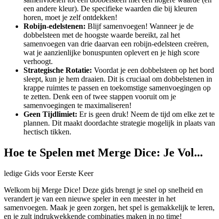
een andere kleur). De specifieke waarden die bij kleuren
horen, moet je zelf ontdekken!
Robijn-edelstenen:
Blijf samenvoegen! Wanneer je de
dobbelsteen met de hoogste waarde bereikt, zal het
samenvoegen van drie daarvan een robijn-edelsteen creëren,
wat je aanzienlijke bonuspunten oplevert en je high score
verhoogt.
Strategische Rotatie:
Voordat je een dobbelsteen op het bord
sleept, kun je hem draaien. Dit is cruciaal om dobbelstenen in
krappe ruimtes te passen en toekomstige samenvoegingen op
te zetten. Denk een of twee stappen vooruit om je
samenvoegingen te maximaliseren!
Geen Tijdlimiet:
Er is geen druk! Neem de tijd om elke zet te
plannen. Dit maakt doordachte strategie mogelijk in plaats van
hectisch tikken.
Hoe te Spelen met Merge Dice: Je Vol...
ledige Gids voor Eerste Keer
Welkom bij Merge Dice! Deze gids brengt je snel op snelheid en
verandert je van een nieuwe speler in een meester in het
samenvoegen. Maak je geen zorgen, het spel is gemakkelijk te leren,
en je zult indrukwekkende combinaties maken in no time!