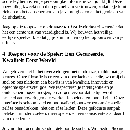
score legitiem is, en je persoonlijke informatie van jou blijft. Deze
toewijding kweekt een diep gevoel van vertrouwen, zodat je je kunt
richten op het aanscherpen van je vaardigheden en het genieten van
de uitdaging.
Jaag op die toppositie op de
leaderboard wetende dat
Merge Dice
het een echte test van vaardigheid is. Wij bouwen het veilige,
eerlijke speelveld, zodat jij je kunt richten op het opbouwen van je
erfenis.
4. Respect voor de Speler: Een Gecureerde,
Kwaliteit-Eerst Wereld
We geloven niet in het overweldigen met eindeloze, middelmatige
keuzes. Onze filosofie is er een van doordachte selectie, waarbij elk
spel op ons platform een bewijs is van kwaliteit, innovatie en
oprechte spelersvreugde. We respecteren je intelligentie en je
onderscheidingsvermogen, en zorgen ervoor dat je tijd wordt
besteed aan ervaringen die werkelijk boeiend en lonend zijn. Onze
interface is schoon, snel en onopvallend, ontworpen om de spellen
zelf te benadrukken, niet om af te leiden. Deze gefocuste aanpak
betekent minder zoeken, meer spelen, en een consistente standaard
van excellentie.
Je vindt hier geen duizenden gekloonde spellen. We bieden
Merge