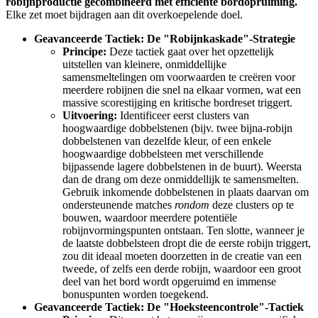
robijnproductie gecombineerd met efficiënte bordopruiming.
Elke zet moet bijdragen aan dit overkoepelende doel.
Geavanceerde Tactiek: De "Robijnkaskade"-Strategie
Principe:
Deze tactiek gaat over het opzettelijk
uitstellen van kleinere, onmiddellijke
samensmeltelingen om voorwaarden te creëren voor
meerdere robijnen die snel na elkaar vormen, wat een
massive scorestijging en kritische bordreset triggert.
Uitvoering:
Identificeer eerst clusters van
hoogwaardige dobbelstenen (bijv. twee bijna-robijn
dobbelstenen van dezelfde kleur, of een enkele
hoogwaardige dobbelsteen met verschillende
bijpassende lagere dobbelstenen in de buurt). Weersta
dan de drang om deze onmiddellijk te samensmelten.
Gebruik inkomende dobbelstenen in plaats daarvan om
ondersteunende matches
rondom
deze clusters op te
bouwen, waardoor meerdere potentiële
robijnvormingspunten ontstaan. Ten slotte, wanneer je
de laatste dobbelsteen dropt die de eerste robijn triggert,
zou dit ideaal moeten doorzetten in de creatie van een
tweede, of zelfs een derde robijn, waardoor een groot
deel van het bord wordt opgeruimd en immense
bonuspunten worden toegekend.
Geavanceerde Tactiek: De "Hoeksteencontrole"-Tactiek