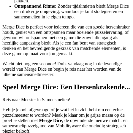
pakken.
Ontspannend Ritme:
Zonder tijdslimieten biedt Merge Dice
een drukvrije omgeving, waardoor je kunt strategiseren en
samensmelten in je eigen tempo.
Merge Dice is perfect voor iedereen die van een goede hersenkraker
houdt, geniet van een ontspannen maar boeiende puzzelervaring, of
gewoon wil ontspannen met een game die zowel diepgang als
heerlijke aanpassing biedt. Als je een fan bent van strategisch
denken en het bevredigende gekraak van matchende elementen, is
deze game op maat voor jou gemaakt.
Wacht niet nog een seconde! Duik vandaag nog in de levendige
wereld van Merge Dice en begin je reis naar het worden van de
ultieme samensmeltmeester!
Speel Merge Dice: Een Hersenkrakende...
Reis naar Meester in Samensmelten!
Heb je je ooit afgevraagd of je wat het in zich hebt om een echte
puzzelmeester te worden? Maak je klaar om je grijze massa op de
proef te stellen met
Merge Dice
, de opwindende nieuwe match- en
samensmeltpuzzelgame van Mobilityware die oneindig strategisch
plezier belooft!