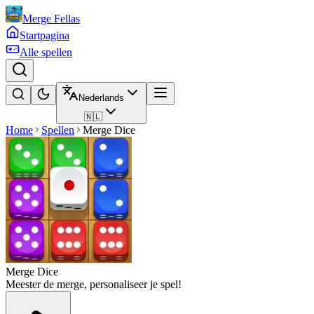
Merge Fellas
Startpagina
Alle spellen
Nederlands
🇳🇱
Home
Spellen
Merge Dice
Merge Dice
Meester de merge, personaliseer je spel!