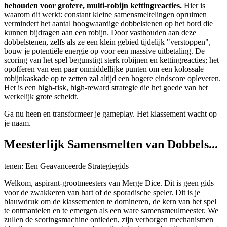
behouden voor grotere, multi-robijn kettingreacties.
Hier is
waarom dit werkt: constant kleine samensmeltelingen opruimen
vermindert het aantal hoogwaardige dobbelstenen op het bord die
kunnen bijdragen aan een robijn. Door vasthouden aan deze
dobbelstenen, zelfs als ze een klein gebied tijdelijk "verstoppen",
bouw je potentiële energie op voor een massive uitbetaling. De
scoring van het spel begunstigt sterk robijnen en kettingreacties; het
opofferen van een paar onmiddellijke punten om een kolossale
robijnkaskade op te zetten zal altijd een hogere eindscore opleveren.
Het is een high-risk, high-reward strategie die het goede van het
werkelijk grote scheidt.
Ga nu heen en transformeer je gameplay. Het klassement wacht op
je naam.
Meesterlijk Samensmelten van Dobbels...
tenen: Een Geavanceerde Strategiegids
Welkom, aspirant-grootmeesters van Merge Dice. Dit is geen gids
voor de zwakkeren van hart of de sporadische speler. Dit is je
blauwdruk om de klassementen te domineren, de kern van het spel
te ontmantelen en te emergen als een ware samensmeulmeester. We
zullen de scoringsmachine ontleden, zijn verborgen mechanismen