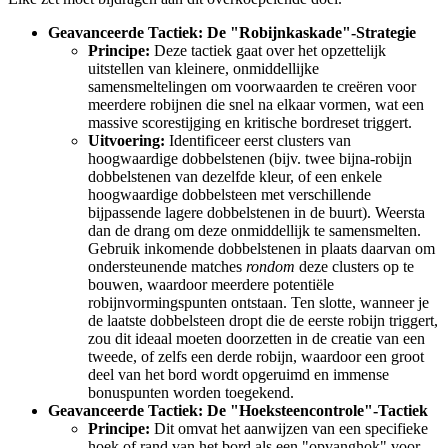
Geavanceerde Tactiek: De "Robijnkaskade"-Strategie
Principe:
Deze tactiek gaat over het opzettelijk
uitstellen van kleinere, onmiddellijke
samensmeltelingen om voorwaarden te creëren voor
meerdere robijnen die snel na elkaar vormen, wat een
massive scorestijging en kritische bordreset triggert.
Uitvoering:
Identificeer eerst clusters van
hoogwaardige dobbelstenen (bijv. twee bijna-robijn
dobbelstenen van dezelfde kleur, of een enkele
hoogwaardige dobbelsteen met verschillende
bijpassende lagere dobbelstenen in de buurt). Weersta
dan de drang om deze onmiddellijk te samensmelten.
Gebruik inkomende dobbelstenen in plaats daarvan om
ondersteunende matches
rondom
deze clusters op te
bouwen, waardoor meerdere potentiële
robijnvormingspunten ontstaan. Ten slotte, wanneer je
de laatste dobbelsteen dropt die de eerste robijn triggert,
zou dit ideaal moeten doorzetten in de creatie van een
tweede, of zelfs een derde robijn, waardoor een groot
deel van het bord wordt opgeruimd en immense
bonuspunten worden toegekend.
Geavanceerde Tactiek: De "Hoeksteencontrole"-Tactiek
Principe:
Dit omvat het aanwijzen van een specifieke
hoek of rand van het bord als een "opvanghok" voor