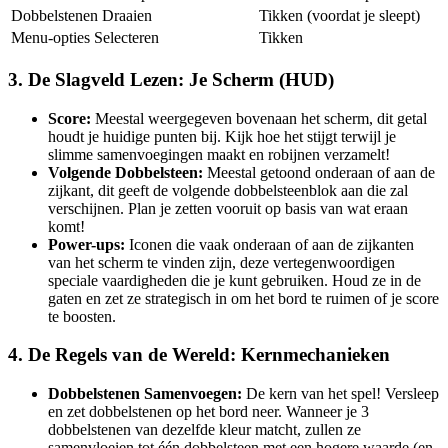
Dobbelstenen Draaien
Tikken (voordat je sleept)
Menu-opties Selecteren
Tikken
3. De Slagveld Lezen: Je Scherm (HUD)
Score:
Meestal weergegeven bovenaan het scherm, dit getal
houdt je huidige punten bij. Kijk hoe het stijgt terwijl je
slimme samenvoegingen maakt en robijnen verzamelt!
Volgende Dobbelsteen:
Meestal getoond onderaan of aan de
zijkant, dit geeft de volgende dobbelsteenblok aan die zal
verschijnen. Plan je zetten vooruit op basis van wat eraan
komt!
Power-ups:
Iconen die vaak onderaan of aan de zijkanten
van het scherm te vinden zijn, deze vertegenwoordigen
speciale vaardigheden die je kunt gebruiken. Houd ze in de
gaten en zet ze strategisch in om het bord te ruimen of je score
te boosten.
4. De Regels van de Wereld: Kernmechanieken
Dobbelstenen Samenvoegen:
De kern van het spel! Versleep
en zet dobbelstenen op het bord neer. Wanneer je 3
dobbelstenen van dezelfde kleur matcht, zullen ze
samenvloeien tot één dobbelsteen met een hogere waarde (en