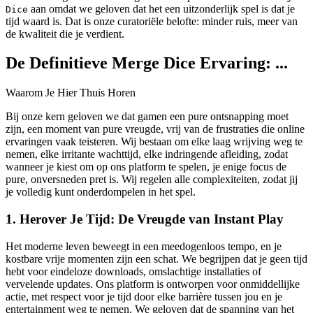
aan omdat we geloven dat het een uitzonderlijk spel is dat je
Dice
tijd waard is. Dat is onze curatoriële belofte: minder ruis, meer van
de kwaliteit die je verdient.
De Definitieve Merge Dice Ervaring: ...
Waarom Je Hier Thuis Horen
Bij onze kern geloven we dat gamen een pure ontsnapping moet
zijn, een moment van pure vreugde, vrij van de frustraties die online
ervaringen vaak teisteren. Wij bestaan om elke laag wrijving weg te
nemen, elke irritante wachttijd, elke indringende afleiding, zodat
wanneer je kiest om op ons platform te spelen, je enige focus de
pure, onversneden pret is. Wij regelen alle complexiteiten, zodat jij
je volledig kunt onderdompelen in het spel.
1. Herover Je Tijd: De Vreugde van Instant Play
Het moderne leven beweegt in een meedogenloos tempo, en je
kostbare vrije momenten zijn een schat. We begrijpen dat je geen tijd
hebt voor eindeloze downloads, omslachtige installaties of
vervelende updates. Ons platform is ontworpen voor onmiddellijke
actie, met respect voor je tijd door elke barrière tussen jou en je
entertainment weg te nemen. We geloven dat de spanning van het