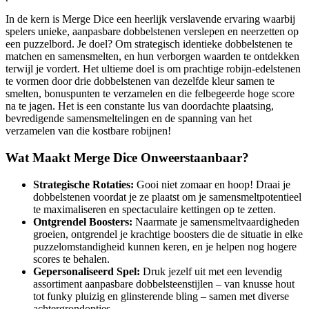
In de kern is Merge Dice een heerlijk verslavende ervaring waarbij
spelers unieke, aanpasbare dobbelstenen verslepen en neerzetten op
een puzzelbord. Je doel? Om strategisch identieke dobbelstenen te
matchen en samensmelten, en hun verborgen waarden te ontdekken
terwijl je vordert. Het ultieme doel is om prachtige robijn-edelstenen
te vormen door drie dobbelstenen van dezelfde kleur samen te
smelten, bonuspunten te verzamelen en die felbegeerde hoge score
na te jagen. Het is een constante lus van doordachte plaatsing,
bevredigende samensmeltelingen en de spanning van het
verzamelen van die kostbare robijnen!
Wat Maakt Merge Dice Onweerstaanbaar?
Strategische Rotaties:
Gooi niet zomaar en hoop! Draai je
dobbelstenen voordat je ze plaatst om je samensmeltpotentieel
te maximaliseren en spectaculaire kettingen op te zetten.
Ontgrendel Boosters:
Naarmate je samensmeltvaardigheden
groeien, ontgrendel je krachtige boosters die de situatie in elke
puzzelomstandigheid kunnen keren, en je helpen nog hogere
scores te behalen.
Gepersonaliseerd Spel:
Druk jezelf uit met een levendig
assortiment aanpasbare dobbelsteenstijlen – van knusse hout
tot funky pluizig en glinsterende bling – samen met diverse
achtergrondopties.