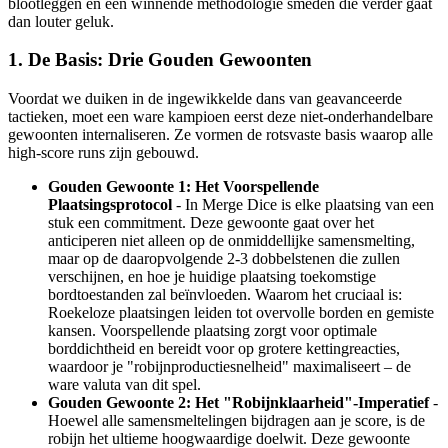
blootleggen en een winnende methodologie smeden die verder gaat
dan louter geluk.
1. De Basis: Drie Gouden Gewoonten
Voordat we duiken in de ingewikkelde dans van geavanceerde
tactieken, moet een ware kampioen eerst deze niet-onderhandelbare
gewoonten internaliseren. Ze vormen de rotsvaste basis waarop alle
high-score runs zijn gebouwd.
Gouden Gewoonte 1: Het Voorspellende
Plaatsingsprotocol
- In Merge Dice is elke plaatsing van een
stuk een commitment. Deze gewoonte gaat over het
anticiperen niet alleen op de onmiddellijke samensmelting,
maar op de daaropvolgende 2-3 dobbelstenen die zullen
verschijnen, en hoe je huidige plaatsing toekomstige
bordtoestanden zal beïnvloeden. Waarom het cruciaal is:
Roekeloze plaatsingen leiden tot overvolle borden en gemiste
kansen. Voorspellende plaatsing zorgt voor optimale
borddichtheid en bereidt voor op grotere kettingreacties,
waardoor je "robijnproductiesnelheid" maximaliseert – de
ware valuta van dit spel.
Gouden Gewoonte 2: Het "Robijnklaarheid"-Imperatief
-
Hoewel alle samensmeltelingen bijdragen aan je score, is de
robijn het ultieme hoogwaardige doelwit. Deze gewoonte