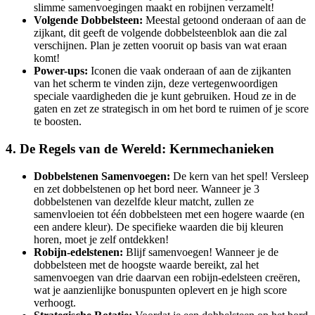
slimme samenvoegingen maakt en robijnen verzamelt!
Volgende Dobbelsteen:
Meestal getoond onderaan of aan de
zijkant, dit geeft de volgende dobbelsteenblok aan die zal
verschijnen. Plan je zetten vooruit op basis van wat eraan
komt!
Power-ups:
Iconen die vaak onderaan of aan de zijkanten
van het scherm te vinden zijn, deze vertegenwoordigen
speciale vaardigheden die je kunt gebruiken. Houd ze in de
gaten en zet ze strategisch in om het bord te ruimen of je score
te boosten.
4. De Regels van de Wereld: Kernmechanieken
Dobbelstenen Samenvoegen:
De kern van het spel! Versleep
en zet dobbelstenen op het bord neer. Wanneer je 3
dobbelstenen van dezelfde kleur matcht, zullen ze
samenvloeien tot één dobbelsteen met een hogere waarde (en
een andere kleur). De specifieke waarden die bij kleuren
horen, moet je zelf ontdekken!
Robijn-edelstenen:
Blijf samenvoegen! Wanneer je de
dobbelsteen met de hoogste waarde bereikt, zal het
samenvoegen van drie daarvan een robijn-edelsteen creëren,
wat je aanzienlijke bonuspunten oplevert en je high score
verhoogt.