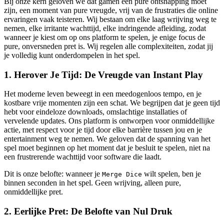
Bij onze kern geloven we dat gamen een pure ontsnapping moet
zijn, een moment van pure vreugde, vrij van de frustraties die online
ervaringen vaak teisteren. Wij bestaan om elke laag wrijving weg te
nemen, elke irritante wachttijd, elke indringende afleiding, zodat
wanneer je kiest om op ons platform te spelen, je enige focus de
pure, onversneden pret is. Wij regelen alle complexiteiten, zodat jij
je volledig kunt onderdompelen in het spel.
1. Herover Je Tijd: De Vreugde van Instant Play
Het moderne leven beweegt in een meedogenloos tempo, en je
kostbare vrije momenten zijn een schat. We begrijpen dat je geen tijd
hebt voor eindeloze downloads, omslachtige installaties of
vervelende updates. Ons platform is ontworpen voor onmiddellijke
actie, met respect voor je tijd door elke barrière tussen jou en je
entertainment weg te nemen. We geloven dat de spanning van het
spel moet beginnen op het moment dat je besluit te spelen, niet na
een frustrerende wachttijd voor software die laadt.
Dit is onze belofte: wanneer je
wilt spelen, ben je
Merge Dice
binnen seconden in het spel. Geen wrijving, alleen pure,
onmiddellijke pret.
2. Eerlijke Pret: De Belofte van Nul Druk