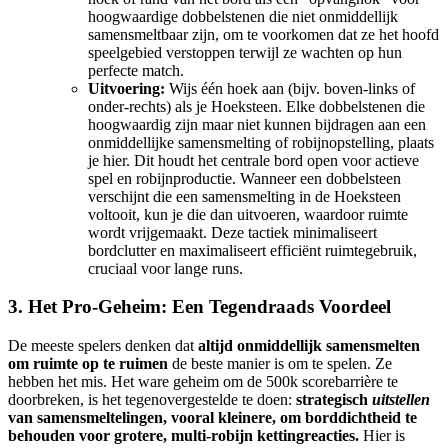
hoogwaardige dobbelstenen die niet onmiddellijk
samensmeltbaar zijn, om te voorkomen dat ze het hoofd
speelgebied verstoppen terwijl ze wachten op hun
perfecte match.
Uitvoering:
Wijs één hoek aan (bijv. boven-links of
onder-rechts) als je Hoeksteen. Elke dobbelstenen die
hoogwaardig zijn maar niet kunnen bijdragen aan een
onmiddellijke samensmelting of robijnopstelling, plaats
je hier. Dit houdt het centrale bord open voor actieve
spel en robijnproductie. Wanneer een dobbelsteen
verschijnt die een samensmelting in de Hoeksteen
voltooit, kun je die dan uitvoeren, waardoor ruimte
wordt vrijgemaakt. Deze tactiek minimaliseert
bordclutter en maximaliseert efficiënt ruimtegebruik,
cruciaal voor lange runs.
3. Het Pro-Geheim: Een Tegendraads Voordeel
De meeste spelers denken dat
altijd onmiddellijk samensmelten
om ruimte op te ruimen
de beste manier is om te spelen. Ze
hebben het mis. Het ware geheim om de 500k scorebarrière te
doorbreken, is het tegenovergestelde te doen:
strategisch
uitstellen
van samensmeltelingen, vooral kleinere, om borddichtheid te
behouden voor grotere, multi-robijn kettingreacties.
Hier is