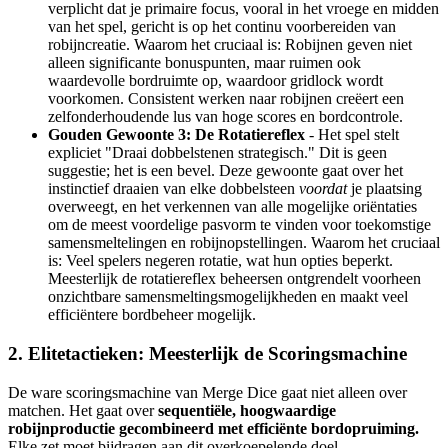
verplicht dat je primaire focus, vooral in het vroege en midden
van het spel, gericht is op het continu voorbereiden van
robijncreatie. Waarom het cruciaal is: Robijnen geven niet
alleen significante bonuspunten, maar ruimen ook
waardevolle bordruimte op, waardoor gridlock wordt
voorkomen. Consistent werken naar robijnen creëert een
zelfonderhoudende lus van hoge scores en bordcontrole.
Gouden Gewoonte 3: De Rotatiereflex
- Het spel stelt
expliciet "Draai dobbelstenen strategisch." Dit is geen
suggestie; het is een bevel. Deze gewoonte gaat over het
instinctief draaien van elke dobbelsteen
voordat
je plaatsing
overweegt, en het verkennen van alle mogelijke oriëntaties
om de meest voordelige pasvorm te vinden voor toekomstige
samensmeltelingen en robijnopstellingen. Waarom het cruciaal
is: Veel spelers negeren rotatie, wat hun opties beperkt.
Meesterlijk de rotatiereflex beheersen ontgrendelt voorheen
onzichtbare samensmeltingsmogelijkheden en maakt veel
efficiëntere bordbeheer mogelijk.
2. Elitetactieken: Meesterlijk de Scoringsmachine
De ware scoringsmachine van Merge Dice gaat niet alleen over
matchen. Het gaat over
sequentiële, hoogwaardige
robijnproductie gecombineerd met efficiënte bordopruiming.
Elke zet moet bijdragen aan dit overkoepelende doel.