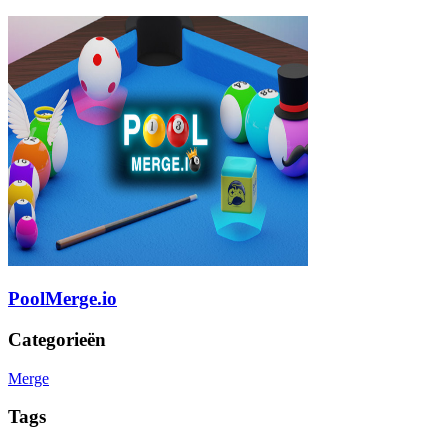
PoolMerge.io
Categorieën
Merge
Tags