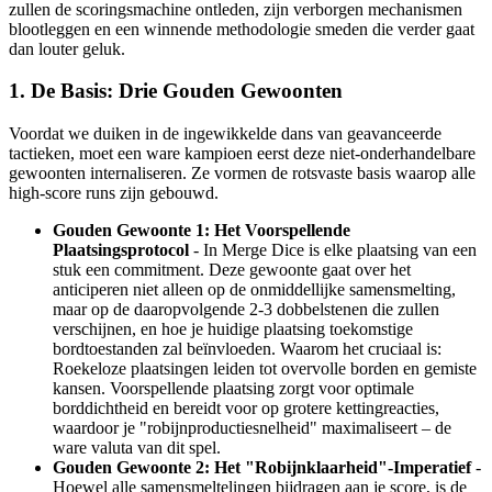
zullen de scoringsmachine ontleden, zijn verborgen mechanismen
blootleggen en een winnende methodologie smeden die verder gaat
dan louter geluk.
1. De Basis: Drie Gouden Gewoonten
Voordat we duiken in de ingewikkelde dans van geavanceerde
tactieken, moet een ware kampioen eerst deze niet-onderhandelbare
gewoonten internaliseren. Ze vormen de rotsvaste basis waarop alle
high-score runs zijn gebouwd.
Gouden Gewoonte 1: Het Voorspellende
Plaatsingsprotocol
- In Merge Dice is elke plaatsing van een
stuk een commitment. Deze gewoonte gaat over het
anticiperen niet alleen op de onmiddellijke samensmelting,
maar op de daaropvolgende 2-3 dobbelstenen die zullen
verschijnen, en hoe je huidige plaatsing toekomstige
bordtoestanden zal beïnvloeden. Waarom het cruciaal is:
Roekeloze plaatsingen leiden tot overvolle borden en gemiste
kansen. Voorspellende plaatsing zorgt voor optimale
borddichtheid en bereidt voor op grotere kettingreacties,
waardoor je "robijnproductiesnelheid" maximaliseert – de
ware valuta van dit spel.
Gouden Gewoonte 2: Het "Robijnklaarheid"-Imperatief
-
Hoewel alle samensmeltelingen bijdragen aan je score, is de