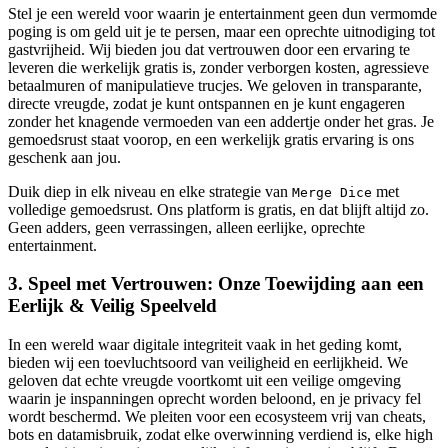
Stel je een wereld voor waarin je entertainment geen dun vermomde
poging is om geld uit je te persen, maar een oprechte uitnodiging tot
gastvrijheid. Wij bieden jou dat vertrouwen door een ervaring te
leveren die werkelijk gratis is, zonder verborgen kosten, agressieve
betaalmuren of manipulatieve trucjes. We geloven in transparante,
directe vreugde, zodat je kunt ontspannen en je kunt engageren
zonder het knagende vermoeden van een addertje onder het gras. Je
gemoedsrust staat voorop, en een werkelijk gratis ervaring is ons
geschenk aan jou.
Duik diep in elk niveau en elke strategie van
met
Merge Dice
volledige gemoedsrust. Ons platform is gratis, en dat blijft altijd zo.
Geen adders, geen verrassingen, alleen eerlijke, oprechte
entertainment.
3. Speel met Vertrouwen: Onze Toewijding aan een
Eerlijk & Veilig Speelveld
In een wereld waar digitale integriteit vaak in het geding komt,
bieden wij een toevluchtsoord van veiligheid en eerlijkheid. We
geloven dat echte vreugde voortkomt uit een veilige omgeving
waarin je inspanningen oprecht worden beloond, en je privacy fel
wordt beschermd. We pleiten voor een ecosysteem vrij van cheats,
bots en datamisbruik, zodat elke overwinning verdiend is, elke high