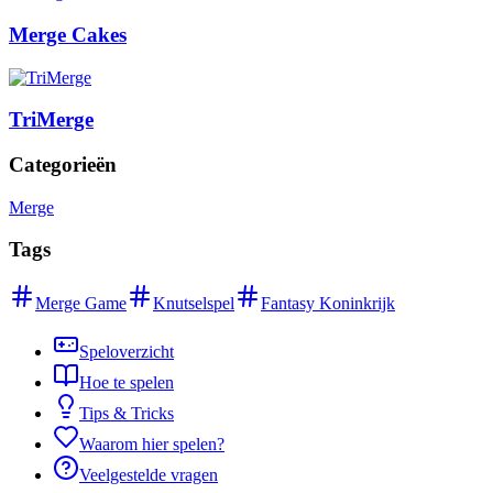
Merge Cakes
TriMerge
Categorieën
Merge
Tags
Merge Game
Knutselspel
Fantasy Koninkrijk
Speloverzicht
Hoe te spelen
Tips & Tricks
Waarom hier spelen?
Veelgestelde vragen