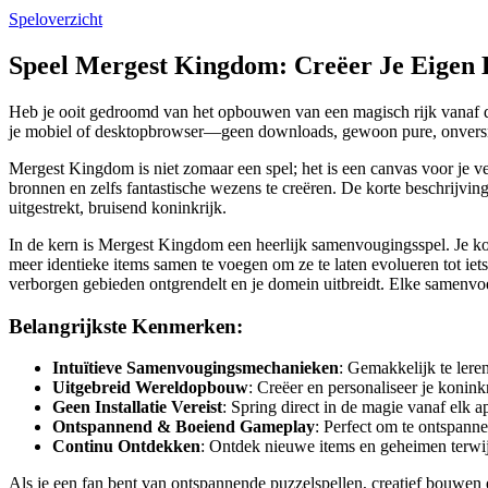
Speloverzicht
Speel Mergest Kingdom: Creëer Je Eigen 
Heb je ooit gedroomd van het opbouwen van een magisch rijk vanaf de 
je mobiel of desktopbrowser—geen downloads, gewoon pure, onvers
Mergest Kingdom is niet zomaar een spel; het is een canvas voor je 
bronnen en zelfs fantastische wezens te creëren. De korte beschrijving
uitgestrekt, bruisend koninkrijk.
In de kern is Mergest Kingdom een heerlijk samenvougingsspel. Je kom
meer identieke items samen te voegen om ze te laten evolueren tot iet
verborgen gebieden ontgrendelt en je domein uitbreidt. Elke samenvoegi
Belangrijkste Kenmerken:
Intuïtieve Samenvougingsmechanieken
: Gemakkelijk te lere
Uitgebreid Wereldopbouw
: Creëer en personaliseer je konink
Geen Installatie Vereist
: Spring direct in de magie vanaf elk a
Ontspannend & Boeiend Gameplay
: Perfect om te ontspanne
Continu Ontdekken
: Ontdek nieuwe items en geheimen terwijl
Als je een fan bent van ontspannende puzzelspellen, creatief bouwen