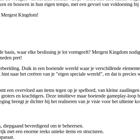
kken en bouwen in hun eigen tempo, met een gevoel van voldoening bij 
n Mergest Kingdom!
basis, waar elke beslissing je lot vormgeeft? Mergest Kingdom nodigt 
neden pret!
verbeelding. Duik in een boeiende wereld waar je verschillende eleme
 hint naar het creëren van je "eigen speciale wereld", en dat is precie
t een overvloed aan items tegen op je spelbord, van kleine zaailingen t
s groters en krachtigers. Deze intuïtieve maar boeiende gameplay-loop 
ng brengt je dichter bij het realiseren van je visie voor het ultieme ko
n, diepgaand bevredigend om te beheersen.
rijk met een enorme reeks unieke items en structuren.
pparaat.