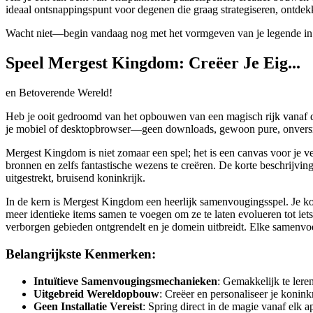
ideaal ontsnappingspunt voor degenen die graag strategiseren, ontde
Wacht niet—begin vandaag nog met het vormgeven van je legende i
Speel Mergest Kingdom: Creëer Je Eig...
en Betoverende Wereld!
Heb je ooit gedroomd van het opbouwen van een magisch rijk vanaf de 
je mobiel of desktopbrowser—geen downloads, gewoon pure, onvers
Mergest Kingdom is niet zomaar een spel; het is een canvas voor je 
bronnen en zelfs fantastische wezens te creëren. De korte beschrijving
uitgestrekt, bruisend koninkrijk.
In de kern is Mergest Kingdom een heerlijk samenvougingsspel. Je kom
meer identieke items samen te voegen om ze te laten evolueren tot iet
verborgen gebieden ontgrendelt en je domein uitbreidt. Elke samenvoegi
Belangrijkste Kenmerken:
Intuïtieve Samenvougingsmechanieken
: Gemakkelijk te lere
Uitgebreid Wereldopbouw
: Creëer en personaliseer je konink
Geen Installatie Vereist
: Spring direct in de magie vanaf elk a