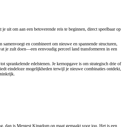
je uit om aan een betoverende reis te beginnen, direct speelbaar op
nten samenvoegt en combineert om nieuwe en spannende structuren,
s wat je zult doen—een eenvoudig perceel land transformeren in een
ot sprankelende edelstenen. Je kernopgave is om strategisch drie of
biedt eindeloze mogelijkheden terwijl je nieuwe combinaties ontdekt,
ninkrijk.
ing, dan is Mergest Kingdom op maat gemaakt voor jou. Het is een