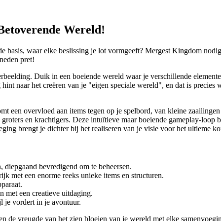
Betoverende Wereld!
basis, waar elke beslissing je lot vormgeeft? Mergest Kingdom nodigt 
neden pret!
verbeelding. Duik in een boeiende wereld waar je verschillende eleme
 hint naar het creëren van je "eigen speciale wereld", en dat is precie
t een overvloed aan items tegen op je spelbord, van kleine zaailingen t
s groters en krachtigers. Deze intuïtieve maar boeiende gameplay-loop 
ng brengt je dichter bij het realiseren van je visie voor het ultieme ko
n, diepgaand bevredigend om te beheersen.
rijk met een enorme reeks unieke items en structuren.
pparaat.
n met een creatieve uitdaging.
 je vordert in je avontuur.
 en de vreugde van het zien bloeien van je wereld met elke samenvoeg