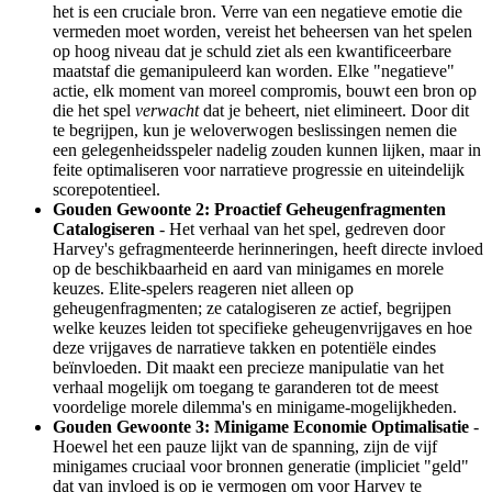
het is een cruciale bron. Verre van een negatieve emotie die
vermeden moet worden, vereist het beheersen van het spelen
op hoog niveau dat je schuld ziet als een kwantificeerbare
maatstaf die gemanipuleerd kan worden. Elke "negatieve"
actie, elk moment van moreel compromis, bouwt een bron op
die het spel
verwacht
dat je beheert, niet elimineert. Door dit
te begrijpen, kun je weloverwogen beslissingen nemen die
een gelegenheidsspeler nadelig zouden kunnen lijken, maar in
feite optimaliseren voor narratieve progressie en uiteindelijk
scorepotentieel.
Gouden Gewoonte 2: Proactief Geheugenfragmenten
Catalogiseren
- Het verhaal van het spel, gedreven door
Harvey's gefragmenteerde herinneringen, heeft directe invloed
op de beschikbaarheid en aard van minigames en morele
keuzes. Elite-spelers reageren niet alleen op
geheugenfragmenten; ze catalogiseren ze actief, begrijpen
welke keuzes leiden tot specifieke geheugenvrijgaves en hoe
deze vrijgaves de narratieve takken en potentiële eindes
beïnvloeden. Dit maakt een precieze manipulatie van het
verhaal mogelijk om toegang te garanderen tot de meest
voordelige morele dilemma's en minigame-mogelijkheden.
Gouden Gewoonte 3: Minigame Economie Optimalisatie
-
Hoewel het een pauze lijkt van de spanning, zijn de vijf
minigames cruciaal voor bronnen generatie (impliciet "geld"
dat van invloed is op je vermogen om voor Harvey te