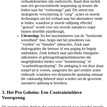
verhaalelementen zijn onderzocht, draait deze tactiek
naar een geconcentreerde inspanning op keuzes die
leiden naar het "verlossings" pad. Dit omvat een
strategische verschuiving in "zorg" -acties en morele
beslissingen om het verhaal naar het alternatieve einde
te leiden, waardoor je morele uitlijning effectief
"gereset" wordt voor een tweede narratieve oogst
binnen dezelfde playthrough.
Uitvoering:
Na het maximaliseren van de "berekende
wreedheid" fase, begin met het prioriteren van
"voeden" en "huisdier" interacties. Zoek naar
dialoogopties die berouw of een poging tot begrip
uitdrukken. Zoek kritisch naar specifieke minigame-
uitkomsten of geheugenfragmentinteracties die
mogelijkheden bieden voor "boetedoening" of
"waarheidsopenbaring". De uitdaging is om deze draai
soepel uit te voeren, aangezien het spel eerdere acties
onthoudt, waardoor een dynamische spanning ontstaat
die vakkundig beheerd moet worden om de gewenste
narratieve splitsing te bereiken.
3. Het Pro Geheim: Een Contraintuïtieve
Voorsprong
De meeste spelers denken dat constant streven naar "goede" morele