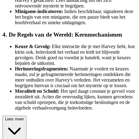
Harvey's gedachten. Lees aandachtig om het zich
ontvouwende mysterie te begrijpen.
Minigame-indicatoren:
Indien beschikbaar, signaleren deze
het begin van een minigame, die een pauze biedt van het
hoofdverhaal en unieke uitdagingen.
4. De Regels van de Wereld: Kernmechanismen
Keuze & Gevolg:
Elke interactie die je met Harvey hebt, hoe
klein ook, beïnvloedt het verhaal en leidt tot blijvende
gevolgen. Denk goed na voordat je handelt, want je keuzes
bepalen de uitkomst.
Herinneringsfragmenten:
Naarmate je vordert en keuzes
maakt, zul je gefragmenteerde herinneringen ontdekken die
meer onthullen over Harvey's verleden. Het verzamelen en
begrijpen hiervan is cruciaal om het mysterie op te lossen.
Moraliteit en Schuld:
Het spel daagt constant je gevoel voor
moraliteit uit. Acties die eenvoudig lijken, kunnen gevoelens
van schuld oproepen, die je toekomstige beslissingen en de
algehele verhaalvoortgang beïnvloeden.
Lees meer