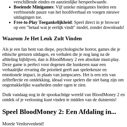
verschillende eindes en aanzienlijke herspeelwaarde.
Boeiende Minigames
: Vijf unieke minigames bieden een
verfrissende pauze van het hoofdverhaal en voegen nieuwe
uitdagingen toe.
Free-to-Play Toegankelijkheid
: Speel direct in je browser
op een "betaal wat je eerlijk vindt" model, zonder downloads!
Waarom Je Het Leuk Zult Vinden
Als je een fan bent van diepe, psychologische horror, games die je
ethische grenzen uitdagen, en verhalen die je nog lang na de
aftiteling bijblijven, dan is BloodMoney 2 een absolute must-play.
Deze game is perfect voor degenen die hunkeren naar een
verhaalrijke ervaring die prioriteit geeft aan spelerkeuze en
emotionele impact, in plaats van jumpscares. Het is een reis van
zelfreflectie en ontdekking, ideaal voor spelers die niet bang zijn om
ongemakkelijke waarheden onder ogen te zien.
Duik vandaag nog in de spookachtige wereld van BloodMoney 2 en
ontdek of je verlossing kunt vinden te midden van de duisternis!
Speel BloodMoney 2: Een Afdaling in...
Morele Verdorvenheid!