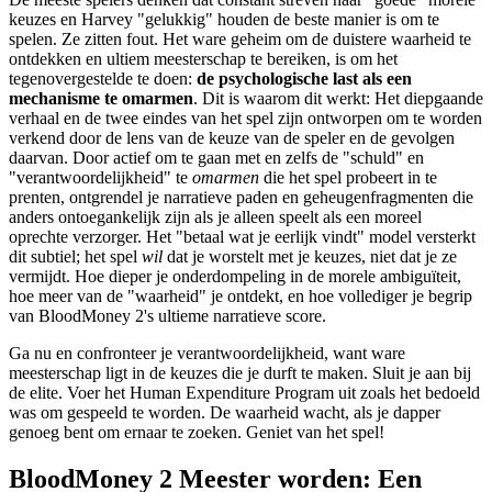
keuzes en Harvey "gelukkig" houden de beste manier is om te
spelen. Ze zitten fout. Het ware geheim om de duistere waarheid te
ontdekken en ultiem meesterschap te bereiken, is om het
tegenovergestelde te doen:
de psychologische last als een
mechanisme te omarmen
. Dit is waarom dit werkt: Het diepgaande
verhaal en de twee eindes van het spel zijn ontworpen om te worden
verkend door de lens van de keuze van de speler en de gevolgen
daarvan. Door actief om te gaan met en zelfs de "schuld" en
"verantwoordelijkheid" te
omarmen
die het spel probeert in te
prenten, ontgrendel je narratieve paden en geheugenfragmenten die
anders ontoegankelijk zijn als je alleen speelt als een moreel
oprechte verzorger. Het "betaal wat je eerlijk vindt" model versterkt
dit subtiel; het spel
wil
dat je worstelt met je keuzes, niet dat je ze
vermijdt. Hoe dieper je onderdompeling in de morele ambiguïteit,
hoe meer van de "waarheid" je ontdekt, en hoe vollediger je begrip
van BloodMoney 2's ultieme narratieve score.
Ga nu en confronteer je verantwoordelijkheid, want ware
meesterschap ligt in de keuzes die je durft te maken. Sluit je aan bij
de elite. Voer het Human Expenditure Program uit zoals het bedoeld
was om gespeeld te worden. De waarheid wacht, als je dapper
genoeg bent om ernaar te zoeken. Geniet van het spel!
BloodMoney 2 Meester worden: Een