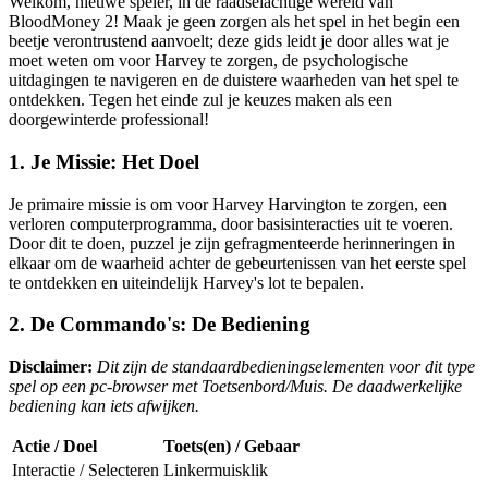
Welkom, nieuwe speler, in de raadselachtige wereld van
BloodMoney 2! Maak je geen zorgen als het spel in het begin een
beetje verontrustend aanvoelt; deze gids leidt je door alles wat je
moet weten om voor Harvey te zorgen, de psychologische
uitdagingen te navigeren en de duistere waarheden van het spel te
ontdekken. Tegen het einde zul je keuzes maken als een
doorgewinterde professional!
1. Je Missie: Het Doel
Je primaire missie is om voor Harvey Harvington te zorgen, een
verloren computerprogramma, door basisinteracties uit te voeren.
Door dit te doen, puzzel je zijn gefragmenteerde herinneringen in
elkaar om de waarheid achter de gebeurtenissen van het eerste spel
te ontdekken en uiteindelijk Harvey's lot te bepalen.
2. De Commando's: De Bediening
Disclaimer:
Dit zijn de standaardbedieningselementen voor dit type
spel op een pc-browser met Toetsenbord/Muis. De daadwerkelijke
bediening kan iets afwijken.
Actie / Doel
Toets(en) / Gebaar
Interactie / Selecteren
Linkermuisklik