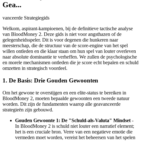
Gea...
vanceerde Strategiegids
Welkom, aspirant-kampioenen, bij de definitieve tactische analyse
van BloodMoney 2. Deze gids is niet voor angsthazen of de
gelegenheidsspeler. Dit is voor degenen die hunkeren naar
meesterschap, die de structuur van de score-engine van het spel
willen ontleden en die klaar staan om hun spel van louter overleven
naar absolute dominantie te verheffen. We zullen de psychologische
en morele mechanismen ontleden die je score echt bepalen en schuld
omzetten in strategisch voordeel.
1. De Basis: Drie Gouden Gewoonten
Om het gewone te overstijgen en een elite-status te bereiken in
BloodMoney 2, moeten bepaalde gewoonten een tweede natuur
worden. Dit zijn de fundamenten waarop alle geavanceerde
strategieën zijn gebouwd.
Gouden Gewoonte 1: De "Schuld-als-Valuta" Mindset
-
In BloodMoney 2 is schuld niet louter een narratief element;
het is een cruciale bron. Verre van een negatieve emotie die
vermeden moet worden, vereist het beheersen van het spelen