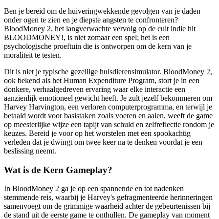
Ben je bereid om de huiveringwekkende gevolgen van je daden
onder ogen te zien en je diepste angsten te confronteren?
BloodMoney 2, het langverwachte vervolg op de cult indie hit
BLOODMONEY!, is niet zomaar een spel; het is een
psychologische proeftuin die is ontworpen om de kern van je
moraliteit te testen.
Dit is niet je typische gezellige huisdierensimulator. BloodMoney 2,
ook bekend als het Human Expenditure Program, stort je in een
donkere, verhaalgedreven ervaring waar elke interactie een
aanzienlijk emotioneel gewicht heeft. Je zult jezelf bekommeren om
Harvey Harvington, een verloren computerprogramma, en terwijl je
betaald wordt voor basistaken zoals voeren en aaien, weeft de game
op meesterlijke wijze een tapijt van schuld en zelfreflectie rondom je
keuzes. Bereid je voor op het worstelen met een spookachtig
verleden dat je dwingt om twee keer na te denken voordat je een
beslissing neemt.
Wat is de Kern Gameplay?
In BloodMoney 2 ga je op een spannende en tot nadenken
stemmende reis, waarbij je Harvey's gefragmenteerde herinneringen
samenvoegt om de grimmige waarheid achter de gebeurtenissen bij
de stand uit de eerste game te onthullen. De gameplay van moment