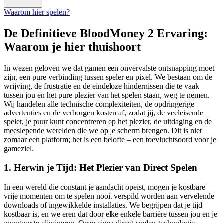
Waarom hier spelen?
De Definitieve BloodMoney 2 Ervaring:
Waarom je hier thuishoort
In wezen geloven we dat gamen een onvervalste ontsnapping moet
zijn, een pure verbinding tussen speler en pixel. We bestaan om de
wrijving, de frustratie en de eindeloze hindernissen die te vaak
tussen jou en het pure plezier van het spelen staan, weg te nemen.
Wij handelen alle technische complexiteiten, de opdringerige
advertenties en de verborgen kosten af, zodat jij, de veeleisende
speler, je puur kunt concentreren op het plezier, de uitdaging en de
meeslepende werelden die we op je scherm brengen. Dit is niet
zomaar een platform; het is een belofte – een toevluchtsoord voor je
gameziel.
1. Herwin je Tijd: Het Plezier van Direct Spelen
In een wereld die constant je aandacht opeist, mogen je kostbare
vrije momenten om te spelen nooit verspild worden aan vervelende
downloads of ingewikkelde installaties. We begrijpen dat je tijd
kostbaar is, en we eren dat door elke enkele barrière tussen jou en je
avontuur te elimineren. Onze eigen direct-spelen-technologie