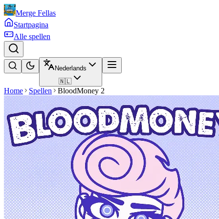
Merge Fellas
Startpagina
Alle spellen
Nederlands
🇳🇱
Home
Spellen
BloodMoney 2