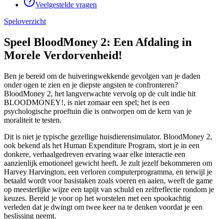
Veelgestelde vragen
Speloverzicht
Speel BloodMoney 2: Een Afdaling in
Morele Verdorvenheid!
Ben je bereid om de huiveringwekkende gevolgen van je daden
onder ogen te zien en je diepste angsten te confronteren?
BloodMoney 2, het langverwachte vervolg op de cult indie hit
BLOODMONEY!, is niet zomaar een spel; het is een
psychologische proeftuin die is ontworpen om de kern van je
moraliteit te testen.
Dit is niet je typische gezellige huisdierensimulator. BloodMoney 2,
ook bekend als het Human Expenditure Program, stort je in een
donkere, verhaalgedreven ervaring waar elke interactie een
aanzienlijk emotioneel gewicht heeft. Je zult jezelf bekommeren om
Harvey Harvington, een verloren computerprogramma, en terwijl je
betaald wordt voor basistaken zoals voeren en aaien, weeft de game
op meesterlijke wijze een tapijt van schuld en zelfreflectie rondom je
keuzes. Bereid je voor op het worstelen met een spookachtig
verleden dat je dwingt om twee keer na te denken voordat je een
beslissing neemt.