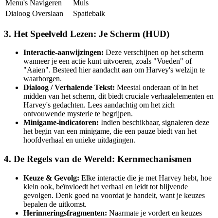
Menu's Navigeren
Muis
Dialoog Overslaan
Spatiebalk
3. Het Speelveld Lezen: Je Scherm (HUD)
Interactie-aanwijzingen:
Deze verschijnen op het scherm
wanneer je een actie kunt uitvoeren, zoals "Voeden" of
"Aaien". Besteed hier aandacht aan om Harvey's welzijn te
waarborgen.
Dialoog / Verhalende Tekst:
Meestal onderaan of in het
midden van het scherm, dit biedt cruciale verhaalelementen en
Harvey's gedachten. Lees aandachtig om het zich
ontvouwende mysterie te begrijpen.
Minigame-indicatoren:
Indien beschikbaar, signaleren deze
het begin van een minigame, die een pauze biedt van het
hoofdverhaal en unieke uitdagingen.
4. De Regels van de Wereld: Kernmechanismen
Keuze & Gevolg:
Elke interactie die je met Harvey hebt, hoe
klein ook, beïnvloedt het verhaal en leidt tot blijvende
gevolgen. Denk goed na voordat je handelt, want je keuzes
bepalen de uitkomst.
Herinneringsfragmenten:
Naarmate je vordert en keuzes