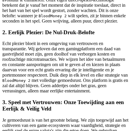
betekent dat je vanaf het moment dat de inspiratie toeslaat, direct in
het hart van het spel wordt gestort, zonder wachten. Dit is onze
belofte: wanneer je
wilt spelen, zit je binnen enkele
BloodMoney 2
seconden in het spel. Geen wrijving, alleen puur, direct plezier.
2. Eerlijk Plezier: De Nul-Druk-Belofte
Echt plezier bloeit in een omgeving van vertrouwen en
transparantie. Wij geloven dat een gamingplatform een daad van
gastvrijheid moet zijn, geen doolhof van verborgen kosten en
roofzuchtige microtransacties. We wijzen het idee van betaalmuren
en constante aansporingen om uit te geven af en kiezen in plaats
daarvan voor een echt gratis ervaring die je intelligentie en je
portemonnee respecteert. Duik diep in elk level en elke strategie van
met volledige gemoedsrust. Ons platform is gratis en
BloodMoney 2
zal dat altijd blijven. Geen addertjes onder het gras, geen
verrassingen, alleen maar eerlijke entertainment.
3. Speel met Vertrouwen: Onze Toewijding aan een
Eerlijk & Veilig Veld
Je gemoedsrust is van het grootste belang. We zijn toegewijd aan het
cultiveren van een game-ecosysteem waar vaardigheid, strategie en
eerlijk spel de enige valuta's zijn die ertoe doen. We gebruiken