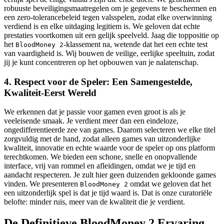
robuuste beveiligingsmaatregelen om je gegevens te beschermen en
een zero-tolerancebeleid tegen valsspelen, zodat elke overwinning
verdiend is en elke uitdaging legitiem is. We geloven dat echte
prestaties voortkomen uit een gelijk speelveld. Jaag die toppositie op
het
-klassement na, wetende dat het een echte test
BloodMoney 2
van vaardigheid is. Wij bouwen de veilige, eerlijke speeltuin, zodat
jij je kunt concentreren op het opbouwen van je nalatenschap.
4. Respect voor de Speler: Een Samengestelde,
Kwaliteit-Eerst Wereld
We erkennen dat je passie voor gamen even groot is als je
veeleisende smaak. Je verdient meer dan een eindeloze,
ongedifferentieerde zee van games. Daarom selecteren we elke titel
zorgvuldig met de hand, zodat alleen games van uitzonderlijke
kwaliteit, innovatie en echte waarde voor de speler op ons platform
terechtkomen. We bieden een schone, snelle en onopvallende
interface, vrij van rommel en afleidingen, omdat we je tijd en
aandacht respecteren. Je zult hier geen duizenden gekloonde games
vinden. We presenteren
omdat we geloven dat het
BloodMoney 2
een uitzonderlijk spel is dat je tijd waard is. Dat is onze curatoriële
belofte: minder ruis, meer van de kwaliteit die je verdient.
De Definitieve BloodMoney 2 Ervaring...