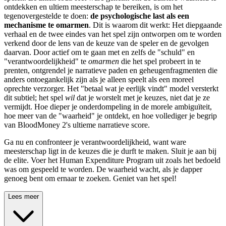
ontdekken en ultiem meesterschap te bereiken, is om het
tegenovergestelde te doen:
de psychologische last als een
mechanisme te omarmen
. Dit is waarom dit werkt: Het diepgaande
verhaal en de twee eindes van het spel zijn ontworpen om te worden
verkend door de lens van de keuze van de speler en de gevolgen
daarvan. Door actief om te gaan met en zelfs de "schuld" en
"verantwoordelijkheid" te
omarmen
die het spel probeert in te
prenten, ontgrendel je narratieve paden en geheugenfragmenten die
anders ontoegankelijk zijn als je alleen speelt als een moreel
oprechte verzorger. Het "betaal wat je eerlijk vindt" model versterkt
dit subtiel; het spel
wil
dat je worstelt met je keuzes, niet dat je ze
vermijdt. Hoe dieper je onderdompeling in de morele ambiguïteit,
hoe meer van de "waarheid" je ontdekt, en hoe vollediger je begrip
van BloodMoney 2's ultieme narratieve score.
Ga nu en confronteer je verantwoordelijkheid, want ware
meesterschap ligt in de keuzes die je durft te maken. Sluit je aan bij
de elite. Voer het Human Expenditure Program uit zoals het bedoeld
was om gespeeld te worden. De waarheid wacht, als je dapper
genoeg bent om ernaar te zoeken. Geniet van het spel!
Lees meer