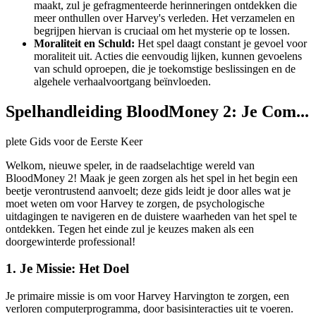
maakt, zul je gefragmenteerde herinneringen ontdekken die
meer onthullen over Harvey's verleden. Het verzamelen en
begrijpen hiervan is cruciaal om het mysterie op te lossen.
Moraliteit en Schuld:
Het spel daagt constant je gevoel voor
moraliteit uit. Acties die eenvoudig lijken, kunnen gevoelens
van schuld oproepen, die je toekomstige beslissingen en de
algehele verhaalvoortgang beïnvloeden.
Spelhandleiding BloodMoney 2: Je Com...
plete Gids voor de Eerste Keer
Welkom, nieuwe speler, in de raadselachtige wereld van
BloodMoney 2! Maak je geen zorgen als het spel in het begin een
beetje verontrustend aanvoelt; deze gids leidt je door alles wat je
moet weten om voor Harvey te zorgen, de psychologische
uitdagingen te navigeren en de duistere waarheden van het spel te
ontdekken. Tegen het einde zul je keuzes maken als een
doorgewinterde professional!
1. Je Missie: Het Doel
Je primaire missie is om voor Harvey Harvington te zorgen, een
verloren computerprogramma, door basisinteracties uit te voeren.