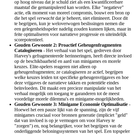
op hoog niveau dat je schuld ziet als een kwantificeerbare
maatstaf die gemanipuleerd kan worden. Elke "negatieve"
actie, elk moment van moreel compromis, bouwt een bron op
die het spel
verwacht
dat je beheert, niet elimineert. Door dit
te begrijpen, kun je weloverwogen beslissingen nemen die
een gelegenheidsspeler nadelig zouden kunnen lijken, maar in
feite optimaliseren voor narratieve progressie en uiteindelijk
scorepotentieel.
Gouden Gewoonte 2: Proactief Geheugenfragmenten
Catalogiseren
- Het verhaal van het spel, gedreven door
Harvey's gefragmenteerde herinneringen, heeft directe invloed
op de beschikbaarheid en aard van minigames en morele
keuzes. Elite-spelers reageren niet alleen op
geheugenfragmenten; ze catalogiseren ze actief, begrijpen
welke keuzes leiden tot specifieke geheugenvrijgaves en hoe
deze vrijgaves de narratieve takken en potentiële eindes
beïnvloeden. Dit maakt een precieze manipulatie van het
verhaal mogelijk om toegang te garanderen tot de meest
voordelige morele dilemma's en minigame-mogelijkheden.
Gouden Gewoonte 3: Minigame Economie Optimalisatie
-
Hoewel het een pauze lijkt van de spanning, zijn de vijf
minigames cruciaal voor bronnen generatie (impliciet "geld"
dat van invloed is op je vermogen om voor Harvey te
"zorgen") en, nog belangrijker, voor het begrijpen van de
onderliggende beloningssystemen van het spel. Een topspeler