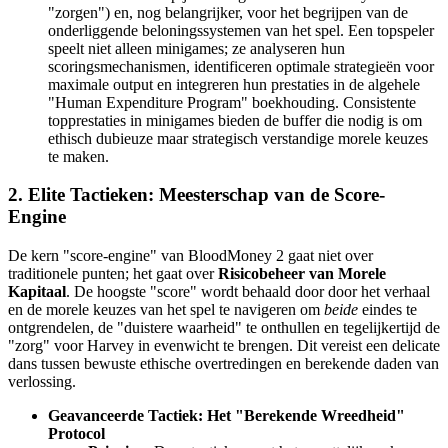
"zorgen") en, nog belangrijker, voor het begrijpen van de
onderliggende beloningssystemen van het spel. Een topspeler
speelt niet alleen minigames; ze analyseren hun
scoringsmechanismen, identificeren optimale strategieën voor
maximale output en integreren hun prestaties in de algehele
"Human Expenditure Program" boekhouding. Consistente
topprestaties in minigames bieden de buffer die nodig is om
ethisch dubieuze maar strategisch verstandige morele keuzes
te maken.
2. Elite Tactieken: Meesterschap van de Score-
Engine
De kern "score-engine" van BloodMoney 2 gaat niet over
traditionele punten; het gaat over
Risicobeheer van Morele
Kapitaal
. De hoogste "score" wordt behaald door door het verhaal
en de morele keuzes van het spel te navigeren om
beide
eindes te
ontgrendelen, de "duistere waarheid" te onthullen en tegelijkertijd de
"zorg" voor Harvey in evenwicht te brengen. Dit vereist een delicate
dans tussen bewuste ethische overtredingen en berekende daden van
verlossing.
Geavanceerde Tactiek: Het "Berekende Wreedheid"
Protocol