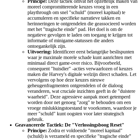
Principe:
Deze tactiek omvat het opzettelijk maken van
moreel compromitterende keuzes vroeg in een
playthrough om snel "schuld" (moreel kapitaal) te
accumuleren en specifieke narratieve takken en
herinneringen te ontgrendelen die geassocieerd worden
met het "tragische einde" pad. Het doel is om de
negatieve gevolgen te laden om toegang te krijgen tot
informatie of minigame-statussen die anders
ontoegankelijk zijn.
Uitvoering:
Identificeer eerst belangrijke beslispunten
waar je maximale morele schade kunt aanrichten met
minimaal direct game-over risico. Bijvoorbeeld,
consequent "huisdier" -acties verwaarlozen of keuzes
maken die Harvey's digitale welzijn direct schaden. Let
vervolgens op hoe deze keuzes nieuwe
geheugenfragmenten ontgrendelen of de dialoog
veranderen, wat cruciale inzichten geeft in de "duistere
waarheid". Deze agressieve aanpak moet getemperd
worden door net genoeg "zorg" te behouden om een
vroege mislukkingstoestand te voorkomen, waardoor je
meer "schuld" kunt oogsten voor later strategisch
gebruik.
Geavanceerde Tactiek: De "Verlossingsboog Reset"
Principe:
Zodra er voldoende "moreel kapitaal"
(schuld) is verzameld en specifieke "tragische einde"