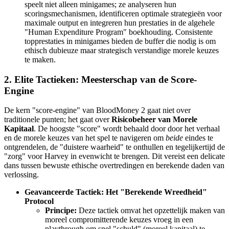
speelt niet alleen minigames; ze analyseren hun
scoringsmechanismen, identificeren optimale strategieën voor
maximale output en integreren hun prestaties in de algehele
"Human Expenditure Program" boekhouding. Consistente
topprestaties in minigames bieden de buffer die nodig is om
ethisch dubieuze maar strategisch verstandige morele keuzes
te maken.
2. Elite Tactieken: Meesterschap van de Score-
Engine
De kern "score-engine" van BloodMoney 2 gaat niet over
traditionele punten; het gaat over
Risicobeheer van Morele
Kapitaal
. De hoogste "score" wordt behaald door door het verhaal
en de morele keuzes van het spel te navigeren om
beide
eindes te
ontgrendelen, de "duistere waarheid" te onthullen en tegelijkertijd de
"zorg" voor Harvey in evenwicht te brengen. Dit vereist een delicate
dans tussen bewuste ethische overtredingen en berekende daden van
verlossing.
Geavanceerde Tactiek: Het "Berekende Wreedheid"
Protocol
Principe:
Deze tactiek omvat het opzettelijk maken van
moreel compromitterende keuzes vroeg in een
playthrough om snel "schuld" (moreel kapitaal) te