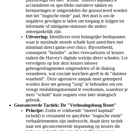
accumuleren en specifieke narratieve takken en
herinneringen te ontgrendelen die geassocieerd worden
met het "tragische einde" pad. Het doel is om de
negatieve gevolgen te laden om toegang te krijgen tot
informatie of minigame-statussen die anders
ontoegankelijk zijn.
Uitvoering:
Identificeer eerst belangrijke beslispunten
waar je maximale morele schade kunt aanrichten met
minimaal direct game-over risico. Bijvoorbeeld,
consequent "huisdier" -acties verwaarlozen of keuzes
maken die Harvey's digitale welzijn direct schaden. Let
vervolgens op hoe deze keuzes nieuwe
geheugenfragmenten ontgrendelen of de dialoog
veranderen, wat cruciale inzichten geeft in de "duistere
waarheid". Deze agressieve aanpak moet getemperd
worden door net genoeg "zorg" te behouden om een
vroege mislukkingstoestand te voorkomen, waardoor je
meer "schuld" kunt oogsten voor later strategisch
gebruik.
Geavanceerde Tactiek: De "Verlossingsboog Reset"
Principe:
Zodra er voldoende "moreel kapitaal"
(schuld) is verzameld en specifieke "tragische einde"
verhaalelementen zijn onderzocht, draait deze tactiek
naar een geconcentreerde inspanning op keuzes die