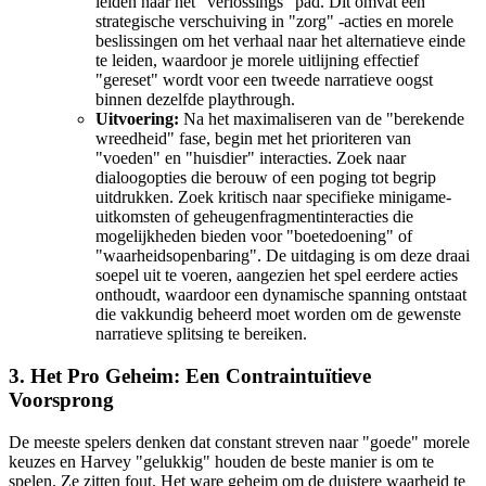
leiden naar het "verlossings" pad. Dit omvat een
strategische verschuiving in "zorg" -acties en morele
beslissingen om het verhaal naar het alternatieve einde
te leiden, waardoor je morele uitlijning effectief
"gereset" wordt voor een tweede narratieve oogst
binnen dezelfde playthrough.
Uitvoering:
Na het maximaliseren van de "berekende
wreedheid" fase, begin met het prioriteren van
"voeden" en "huisdier" interacties. Zoek naar
dialoogopties die berouw of een poging tot begrip
uitdrukken. Zoek kritisch naar specifieke minigame-
uitkomsten of geheugenfragmentinteracties die
mogelijkheden bieden voor "boetedoening" of
"waarheidsopenbaring". De uitdaging is om deze draai
soepel uit te voeren, aangezien het spel eerdere acties
onthoudt, waardoor een dynamische spanning ontstaat
die vakkundig beheerd moet worden om de gewenste
narratieve splitsing te bereiken.
3. Het Pro Geheim: Een Contraintuïtieve
Voorsprong
De meeste spelers denken dat constant streven naar "goede" morele
keuzes en Harvey "gelukkig" houden de beste manier is om te
spelen. Ze zitten fout. Het ware geheim om de duistere waarheid te