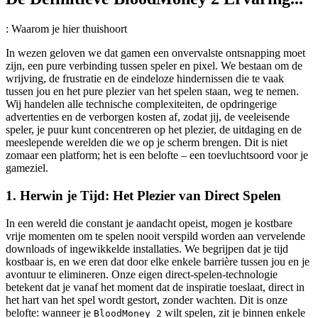
: Waarom je hier thuishoort
In wezen geloven we dat gamen een onvervalste ontsnapping moet
zijn, een pure verbinding tussen speler en pixel. We bestaan om de
wrijving, de frustratie en de eindeloze hindernissen die te vaak
tussen jou en het pure plezier van het spelen staan, weg te nemen.
Wij handelen alle technische complexiteiten, de opdringerige
advertenties en de verborgen kosten af, zodat jij, de veeleisende
speler, je puur kunt concentreren op het plezier, de uitdaging en de
meeslepende werelden die we op je scherm brengen. Dit is niet
zomaar een platform; het is een belofte – een toevluchtsoord voor je
gameziel.
1. Herwin je Tijd: Het Plezier van Direct Spelen
In een wereld die constant je aandacht opeist, mogen je kostbare
vrije momenten om te spelen nooit verspild worden aan vervelende
downloads of ingewikkelde installaties. We begrijpen dat je tijd
kostbaar is, en we eren dat door elke enkele barrière tussen jou en je
avontuur te elimineren. Onze eigen direct-spelen-technologie
betekent dat je vanaf het moment dat de inspiratie toeslaat, direct in
het hart van het spel wordt gestort, zonder wachten. Dit is onze
belofte: wanneer je
wilt spelen, zit je binnen enkele
BloodMoney 2