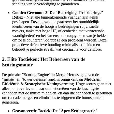
schaling van je verdediging te garanderen.
Gouden Gewoonte 3: De "Bedreigings Prioriterings"
Reflex
- Niet alle binnenkomende vijanden zijn gelijk
geschapen. Deze gewoonte gaat over het onmiddellijk
identificeren van de hoogste bedreigingen (bijv. snelle
movers, tanks met hoge HP, of eenheden met verstorende
vaardigheden) en het samensmelten/upgraden van je helden
om ze te counteren
voordat
ze een probleem worden. Deze
proactieve defensieve houding minimaliseert lekken en
behoudt je perfecte streak, wat cruciaal is voor de score.
2. Elite Tactieken: Het Beheersen van de
Scoringsmotor
De primaire "Scoring Engine" in Merge Heroes, gegeven de
"merge" en "tower defense" aard, is onmiskenbaar
Middelen
Efficiëntie & Strategische Kettingvorming
. Hoge scores gaan niet
alleen om overleven, maar om het creëren van de krachtigste
eenheden met de minste middelen, en dan die eenheden te gebruiken
om cascade merges en eliminaties te triggeren die bonuspunten
genereren.
Geavanceerde Tactiek: De "Apex Kettingreactie"