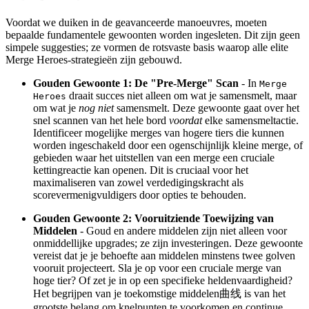
Voordat we duiken in de geavanceerde manoeuvres, moeten
bepaalde fundamentele gewoonten worden ingesleten. Dit zijn geen
simpele suggesties; ze vormen de rotsvaste basis waarop alle elite
Merge Heroes-strategieën zijn gebouwd.
Gouden Gewoonte 1: De "Pre-Merge" Scan
- In
Merge
draait succes niet alleen om wat je samensmelt, maar
Heroes
om wat je
nog niet
samensmelt. Deze gewoonte gaat over het
snel scannen van het hele bord
voordat
elke samensmeltactie.
Identificeer mogelijke merges van hogere tiers die kunnen
worden ingeschakeld door een ogenschijnlijk kleine merge, of
gebieden waar het uitstellen van een merge een cruciale
kettingreactie kan openen. Dit is cruciaal voor het
maximaliseren van zowel verdedigingskracht als
scorevermenigvuldigers door opties te behouden.
Gouden Gewoonte 2: Vooruitziende Toewijzing van
Middelen
- Goud en andere middelen zijn niet alleen voor
onmiddellijke upgrades; ze zijn investeringen. Deze gewoonte
vereist dat je je behoefte aan middelen minstens twee golven
vooruit projecteert. Sla je op voor een cruciale merge van
hoge tier? Of zet je in op een specifieke heldenvaardigheid?
Het begrijpen van je toekomstige middelen曲线 is van het
grootste belang om knelpunten te voorkomen en continue