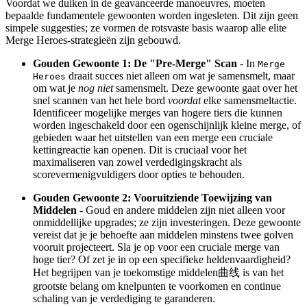
Voordat we duiken in de geavanceerde manoeuvres, moeten
bepaalde fundamentele gewoonten worden ingesleten. Dit zijn geen
simpele suggesties; ze vormen de rotsvaste basis waarop alle elite
Merge Heroes-strategieën zijn gebouwd.
Gouden Gewoonte 1: De "Pre-Merge" Scan
- In
Merge
draait succes niet alleen om wat je samensmelt, maar
Heroes
om wat je
nog niet
samensmelt. Deze gewoonte gaat over het
snel scannen van het hele bord
voordat
elke samensmeltactie.
Identificeer mogelijke merges van hogere tiers die kunnen
worden ingeschakeld door een ogenschijnlijk kleine merge, of
gebieden waar het uitstellen van een merge een cruciale
kettingreactie kan openen. Dit is cruciaal voor het
maximaliseren van zowel verdedigingskracht als
scorevermenigvuldigers door opties te behouden.
Gouden Gewoonte 2: Vooruitziende Toewijzing van
Middelen
- Goud en andere middelen zijn niet alleen voor
onmiddellijke upgrades; ze zijn investeringen. Deze gewoonte
vereist dat je je behoefte aan middelen minstens twee golven
vooruit projecteert. Sla je op voor een cruciale merge van
hoge tier? Of zet je in op een specifieke heldenvaardigheid?
Het begrijpen van je toekomstige middelen曲线 is van het
grootste belang om knelpunten te voorkomen en continue
schaling van je verdediging te garanderen.