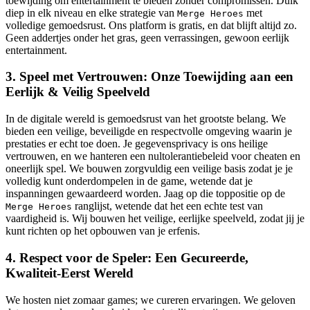
toewijding om entertainment te bieden zonder compromissen. Duik
diep in elk niveau en elke strategie van
met
Merge Heroes
volledige gemoedsrust. Ons platform is gratis, en dat blijft altijd zo.
Geen addertjes onder het gras, geen verrassingen, gewoon eerlijk
entertainment.
3. Speel met Vertrouwen: Onze Toewijding aan een
Eerlijk & Veilig Speelveld
In de digitale wereld is gemoedsrust van het grootste belang. We
bieden een veilige, beveiligde en respectvolle omgeving waarin je
prestaties er echt toe doen. Je gegevensprivacy is ons heilige
vertrouwen, en we hanteren een nultolerantiebeleid voor cheaten en
oneerlijk spel. We bouwen zorgvuldig een veilige basis zodat je je
volledig kunt onderdompelen in de game, wetende dat je
inspanningen gewaardeerd worden. Jaag op die toppositie op de
ranglijst, wetende dat het een echte test van
Merge Heroes
vaardigheid is. Wij bouwen het veilige, eerlijke speelveld, zodat jij je
kunt richten op het opbouwen van je erfenis.
4. Respect voor de Speler: Een Gecureerde,
Kwaliteit-Eerst Wereld
We hosten niet zomaar games; we cureren ervaringen. We geloven