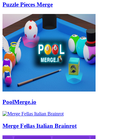
Puzzle Pieces Merge
PoolMerge.io
Merge Fellas Italian Brainrot