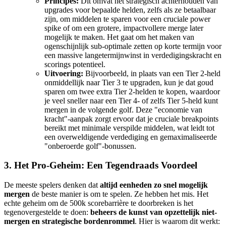
Principes:
Dit omvat het strategisch achterhouden van
upgrades voor bepaalde helden, zelfs als ze betaalbaar
zijn, om middelen te sparen voor een cruciale power
spike of om een grotere, impactvollere merge later
mogelijk te maken. Het gaat om het maken van
ogenschijnlijk sub-optimale zetten op korte termijn voor
een massive langetermijnwinst in verdedigingskracht en
scorings potentieel.
Uitvoering:
Bijvoorbeeld, in plaats van een Tier 2-held
onmiddellijk naar Tier 3 te upgraden, kun je dat goud
sparen om twee extra Tier 2-helden te kopen, waardoor
je veel sneller naar een Tier 4- of zelfs Tier 5-held kunt
mergen in de volgende golf. Deze "economie van
kracht"-aanpak zorgt ervoor dat je cruciale breakpoints
bereikt met minimale verspilde middelen, wat leidt tot
een overweldigende verdediging en gemaximaliseerde
"onberoerde golf"-bonussen.
3. Het Pro-Geheim: Een Tegendraads Voordeel
De meeste spelers denken dat
altijd eenheden zo snel mogelijk
mergen
de beste manier is om te spelen. Ze hebben het mis. Het
echte geheim om de 500k scorebarrière te doorbreken is het
tegenovergestelde te doen:
beheers de kunst van opzettelijk niet-
mergen en strategische bordenrommel
. Hier is waarom dit werkt: