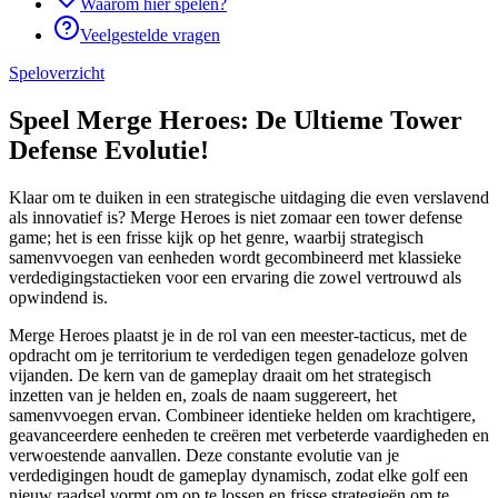
Waarom hier spelen?
Veelgestelde vragen
Speloverzicht
Speel Merge Heroes: De Ultieme Tower
Defense Evolutie!
Klaar om te duiken in een strategische uitdaging die even verslavend
als innovatief is? Merge Heroes is niet zomaar een tower defense
game; het is een frisse kijk op het genre, waarbij strategisch
samenvvoegen van eenheden wordt gecombineerd met klassieke
verdedigingstactieken voor een ervaring die zowel vertrouwd als
opwindend is.
Merge Heroes plaatst je in de rol van een meester-tacticus, met de
opdracht om je territorium te verdedigen tegen genadeloze golven
vijanden. De kern van de gameplay draait om het strategisch
inzetten van je helden en, zoals de naam suggereert, het
samenvvoegen ervan. Combineer identieke helden om krachtigere,
geavanceerdere eenheden te creëren met verbeterde vaardigheden en
verwoestende aanvallen. Deze constante evolutie van je
verdedigingen houdt de gameplay dynamisch, zodat elke golf een
nieuw raadsel vormt om op te lossen en frisse strategieën om te