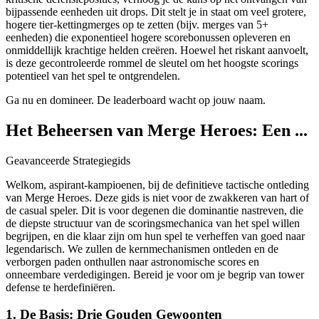
bijpassende eenheden uit drops. Dit stelt je in staat om veel grotere,
hogere tier-kettingmerges op te zetten (bijv. merges van 5+
eenheden) die exponentieel hogere scorebonussen opleveren en
onmiddellijk krachtige helden creëren. Hoewel het riskant aanvoelt,
is deze gecontroleerde rommel de sleutel om het hoogste scorings
potentieel van het spel te ontgrendelen.
Ga nu en domineer. De leaderboard wacht op jouw naam.
Het Beheersen van Merge Heroes: Een ...
Geavanceerde Strategiegids
Welkom, aspirant-kampioenen, bij de definitieve tactische ontleding
van Merge Heroes. Deze gids is niet voor de zwakkeren van hart of
de casual speler. Dit is voor degenen die dominantie nastreven, die
de diepste structuur van de scoringsmechanica van het spel willen
begrijpen, en die klaar zijn om hun spel te verheffen van goed naar
legendarisch. We zullen de kernmechanismen ontleden en de
verborgen paden onthullen naar astronomische scores en
onneembare verdedigingen. Bereid je voor om je begrip van tower
defense te herdefiniëren.
1. De Basis: Drie Gouden Gewoonten