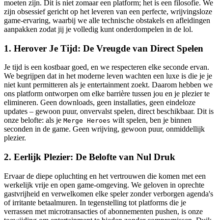
moeten zijn. Dit is niet zomaar een platform; het is een filosofie. We
zijn obsessief gericht op het leveren van een perfecte, wrijvingsloze
game-ervaring, waarbij we alle technische obstakels en afleidingen
aanpakken zodat jij je volledig kunt onderdompelen in de lol.
1. Herover Je Tijd: De Vreugde van Direct Spelen
Je tijd is een kostbaar goed, en we respecteren elke seconde ervan.
We begrijpen dat in het moderne leven wachten een luxe is die je je
niet kunt permitteren als je entertainment zoekt. Daarom hebben we
ons platform ontworpen om elke barrière tussen jou en je plezier te
elimineren. Geen downloads, geen installaties, geen eindeloze
updates – gewoon puur, onvervalst spelen, direct beschikbaar. Dit is
onze belofte: als je
wilt spelen, ben je binnen
Merge Heroes
seconden in de game. Geen wrijving, gewoon puur, onmiddellijk
plezier.
2. Eerlijk Plezier: De Belofte van Nul Druk
Ervaar de diepe opluchting en het vertrouwen die komen met een
werkelijk vrije en open game-omgeving. We geloven in oprechte
gastvrijheid en verwelkomen elke speler zonder verborgen agenda's
of irritante betaalmuren. In tegenstelling tot platforms die je
verrassen met microtransacties of abonnementen pushen, is onze