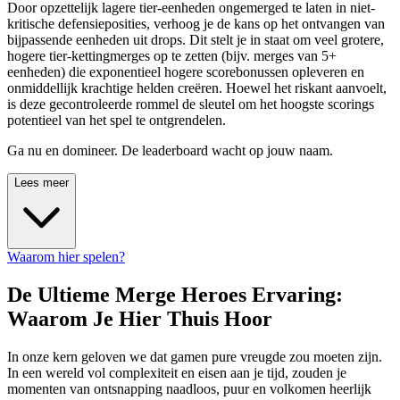
Door opzettelijk lagere tier-eenheden ongemerged te laten in niet-
kritische defensieposities, verhoog je de kans op het ontvangen van
bijpassende eenheden uit drops. Dit stelt je in staat om veel grotere,
hogere tier-kettingmerges op te zetten (bijv. merges van 5+
eenheden) die exponentieel hogere scorebonussen opleveren en
onmiddellijk krachtige helden creëren. Hoewel het riskant aanvoelt,
is deze gecontroleerde rommel de sleutel om het hoogste scorings
potentieel van het spel te ontgrendelen.
Ga nu en domineer. De leaderboard wacht op jouw naam.
Lees meer
Waarom hier spelen?
De Ultieme Merge Heroes Ervaring:
Waarom Je Hier Thuis Hoor
In onze kern geloven we dat gamen pure vreugde zou moeten zijn.
In een wereld vol complexiteit en eisen aan je tijd, zouden je
momenten van ontsnapping naadloos, puur en volkomen heerlijk