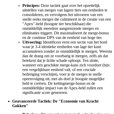
Principes:
Deze tactiek gaat over het opzettelijk
uitstellen van merges van lagere tiers om eenheden te
consolideren, en vervolgens het uitvoeren van een
snelle reeks merges die culmineert in de creatie van een
"Apex"-held (hoogste tier beschikbaar) die
onmiddellijk meerdere aangrenzende merges en
eliminaties triggert. Dit maximaliseert de merge-bonus
en de continue DPS van de eenheid van hoge tier.
Uitvoering:
Identificeer eerst een sectie van het bord
waar je 3-4 identieke eenheden van lage tier kunt
accumuleren zonder ze onmiddellijk te mergen. Weersta
dan de drang om ze voorbarig te mergen, zelfs als dat
betekent dat je lichte schade oploopt. Ten slotte,
wanneer een geschikte merge-kans zich voordoet (bijv.
een vergelijkbare eenheid valt, of een cruciale
bedreiging verschijnt), voer je de merges in snelle
opeenvolging uit, met als doel je hoogste mogelijke
held te creëren. De kettingmerge-bonus en de
onmiddellijke impact van de Apex-held zullen een
significante score genereren.
Geavanceerde Tactiek: De "Economie van Kracht
Gokken"