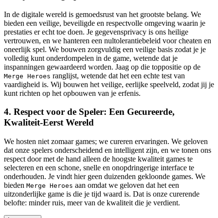
In de digitale wereld is gemoedsrust van het grootste belang. We
bieden een veilige, beveiligde en respectvolle omgeving waarin je
prestaties er echt toe doen. Je gegevensprivacy is ons heilige
vertrouwen, en we hanteren een nultolerantiebeleid voor cheaten en
oneerlijk spel. We bouwen zorgvuldig een veilige basis zodat je je
volledig kunt onderdompelen in de game, wetende dat je
inspanningen gewaardeerd worden. Jaag op die toppositie op de
ranglijst, wetende dat het een echte test van
Merge Heroes
vaardigheid is. Wij bouwen het veilige, eerlijke speelveld, zodat jij je
kunt richten op het opbouwen van je erfenis.
4. Respect voor de Speler: Een Gecureerde,
Kwaliteit-Eerst Wereld
We hosten niet zomaar games; we cureren ervaringen. We geloven
dat onze spelers onderscheidend en intelligent zijn, en we tonen ons
respect door met de hand alleen de hoogste kwaliteit games te
selecteren en een schone, snelle en onopdringerige interface te
onderhouden. Je vindt hier geen duizenden gekloonde games. We
bieden
aan omdat we geloven dat het een
Merge Heroes
uitzonderlijke game is die je tijd waard is. Dat is onze curerende
belofte: minder ruis, meer van de kwaliteit die je verdient.