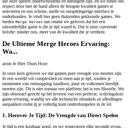
dat onze spelers onderscheidend en intelligent zijn, en we tonen ons
respect door met de hand alleen de hoogste kwaliteit games te
selecteren en een schone, snelle en onopdringerige interface te
onderhouden. Je vindt hier geen duizenden gekloonde games. We
bieden
aan omdat we geloven dat het een
Merge Heroes
uitzonderlijke game is die je tijd waard is. Dat is onze curerende
belofte: minder ruis, meer van de kwaliteit die je verdient.
De Ultieme Merge Heroes Ervaring:
Wa...
arom Je Hier Thuis Hoor
In onze kern geloven we dat gamen pure vreugde zou moeten zijn.
In een wereld vol complexiteit en eisen aan je tijd, zouden je
momenten van ontsnapping naadloos, puur en volkomen heerlijk
moeten zijn. Dit is niet zomaar een platform; het is een filosofie. We
zijn obsessief gericht op het leveren van een perfecte, wrijvingsloze
game-ervaring, waarbij we alle technische obstakels en afleidingen
aanpakken zodat jij je volledig kunt onderdompelen in de lol.
1. Herover Je Tijd: De Vreugde van Direct Spelen
Je tijd is een kostbaar goed, en we respecteren elke seconde ervan.