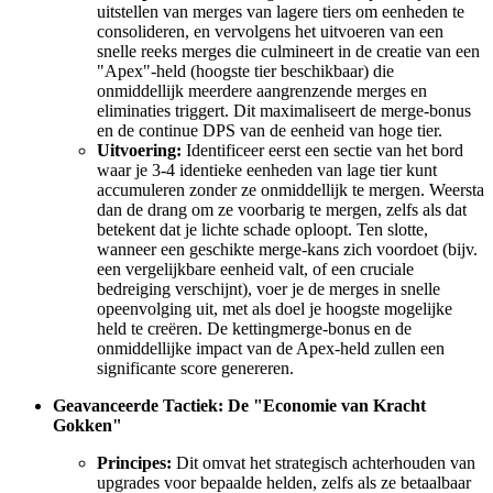
uitstellen van merges van lagere tiers om eenheden te
consolideren, en vervolgens het uitvoeren van een
snelle reeks merges die culmineert in de creatie van een
"Apex"-held (hoogste tier beschikbaar) die
onmiddellijk meerdere aangrenzende merges en
eliminaties triggert. Dit maximaliseert de merge-bonus
en de continue DPS van de eenheid van hoge tier.
Uitvoering:
Identificeer eerst een sectie van het bord
waar je 3-4 identieke eenheden van lage tier kunt
accumuleren zonder ze onmiddellijk te mergen. Weersta
dan de drang om ze voorbarig te mergen, zelfs als dat
betekent dat je lichte schade oploopt. Ten slotte,
wanneer een geschikte merge-kans zich voordoet (bijv.
een vergelijkbare eenheid valt, of een cruciale
bedreiging verschijnt), voer je de merges in snelle
opeenvolging uit, met als doel je hoogste mogelijke
held te creëren. De kettingmerge-bonus en de
onmiddellijke impact van de Apex-held zullen een
significante score genereren.
Geavanceerde Tactiek: De "Economie van Kracht
Gokken"
Principes:
Dit omvat het strategisch achterhouden van
upgrades voor bepaalde helden, zelfs als ze betaalbaar