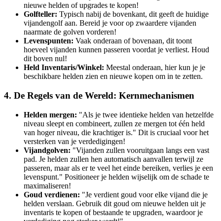
nieuwe helden of upgrades te kopen!
Golfteller:
Typisch nabij de bovenkant, dit geeft de huidige
vijandengolf aan. Bereid je voor op zwaardere vijanden
naarmate de golven vorderen!
Levenspunten:
Vaak onderaan of bovenaan, dit toont
hoeveel vijanden kunnen passeren voordat je verliest. Houd
dit boven nul!
Held Inventaris/Winkel:
Meestal onderaan, hier kun je je
beschikbare helden zien en nieuwe kopen om in te zetten.
4. De Regels van de Wereld: Kernmechanismen
Helden mergen:
"Als je twee identieke helden van hetzelfde
niveau sleept en combineert, zullen ze mergen tot één held
van hoger niveau, die krachtiger is." Dit is cruciaal voor het
versterken van je verdedigingen!
Vijandgolven:
"Vijanden zullen vooruitgaan langs een vast
pad. Je helden zullen hen automatisch aanvallen terwijl ze
passeren, maar als er te veel het einde bereiken, verlies je een
levenspunt." Positioneer je helden wijselijk om de schade te
maximaliseren!
Goud verdienen:
"Je verdient goud voor elke vijand die je
helden verslaan. Gebruik dit goud om nieuwe helden uit je
inventaris te kopen of bestaande te upgraden, waardoor je