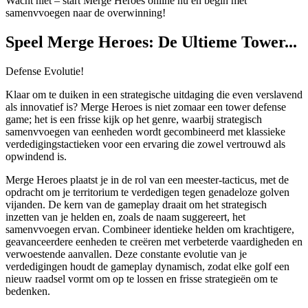
Wacht niet – start Merge Heroes online nu en begin met
samenvvoegen naar de overwinning!
Speel Merge Heroes: De Ultieme Tower...
Defense Evolutie!
Klaar om te duiken in een strategische uitdaging die even verslavend
als innovatief is? Merge Heroes is niet zomaar een tower defense
game; het is een frisse kijk op het genre, waarbij strategisch
samenvvoegen van eenheden wordt gecombineerd met klassieke
verdedigingstactieken voor een ervaring die zowel vertrouwd als
opwindend is.
Merge Heroes plaatst je in de rol van een meester-tacticus, met de
opdracht om je territorium te verdedigen tegen genadeloze golven
vijanden. De kern van de gameplay draait om het strategisch
inzetten van je helden en, zoals de naam suggereert, het
samenvvoegen ervan. Combineer identieke helden om krachtigere,
geavanceerdere eenheden te creëren met verbeterde vaardigheden en
verwoestende aanvallen. Deze constante evolutie van je
verdedigingen houdt de gameplay dynamisch, zodat elke golf een
nieuw raadsel vormt om op te lossen en frisse strategieën om te
bedenken.