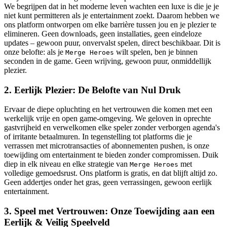
We begrijpen dat in het moderne leven wachten een luxe is die je je
niet kunt permitteren als je entertainment zoekt. Daarom hebben we
ons platform ontworpen om elke barrière tussen jou en je plezier te
elimineren. Geen downloads, geen installaties, geen eindeloze
updates – gewoon puur, onvervalst spelen, direct beschikbaar. Dit is
onze belofte: als je
wilt spelen, ben je binnen
Merge Heroes
seconden in de game. Geen wrijving, gewoon puur, onmiddellijk
plezier.
2. Eerlijk Plezier: De Belofte van Nul Druk
Ervaar de diepe opluchting en het vertrouwen die komen met een
werkelijk vrije en open game-omgeving. We geloven in oprechte
gastvrijheid en verwelkomen elke speler zonder verborgen agenda's
of irritante betaalmuren. In tegenstelling tot platforms die je
verrassen met microtransacties of abonnementen pushen, is onze
toewijding om entertainment te bieden zonder compromissen. Duik
diep in elk niveau en elke strategie van
met
Merge Heroes
volledige gemoedsrust. Ons platform is gratis, en dat blijft altijd zo.
Geen addertjes onder het gras, geen verrassingen, gewoon eerlijk
entertainment.
3. Speel met Vertrouwen: Onze Toewijding aan een
Eerlijk & Veilig Speelveld