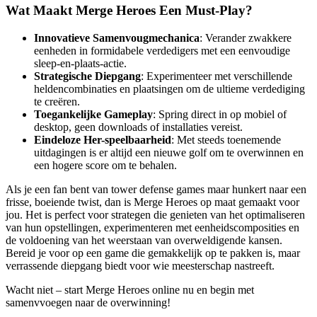
Wat Maakt Merge Heroes Een Must-Play?
Innovatieve Samenvougmechanica
: Verander zwakkere
eenheden in formidabele verdedigers met een eenvoudige
sleep-en-plaats-actie.
Strategische Diepgang
: Experimenteer met verschillende
heldencombinaties en plaatsingen om de ultieme verdediging
te creëren.
Toegankelijke Gameplay
: Spring direct in op mobiel of
desktop, geen downloads of installaties vereist.
Eindeloze Her-speelbaarheid
: Met steeds toenemende
uitdagingen is er altijd een nieuwe golf om te overwinnen en
een hogere score om te behalen.
Als je een fan bent van tower defense games maar hunkert naar een
frisse, boeiende twist, dan is Merge Heroes op maat gemaakt voor
jou. Het is perfect voor strategen die genieten van het optimaliseren
van hun opstellingen, experimenteren met eenheidscomposities en
de voldoening van het weerstaan van overweldigende kansen.
Bereid je voor op een game die gemakkelijk op te pakken is, maar
verrassende diepgang biedt voor wie meesterschap nastreeft.
Wacht niet – start Merge Heroes online nu en begin met
samenvvoegen naar de overwinning!