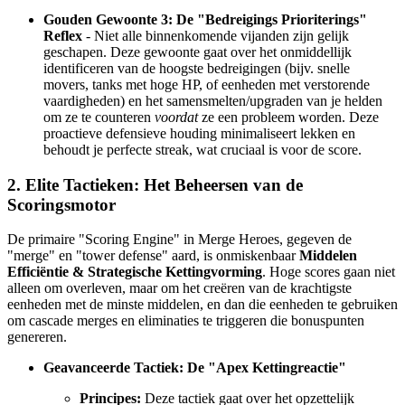
Gouden Gewoonte 3: De "Bedreigings Prioriterings"
Reflex
- Niet alle binnenkomende vijanden zijn gelijk
geschapen. Deze gewoonte gaat over het onmiddellijk
identificeren van de hoogste bedreigingen (bijv. snelle
movers, tanks met hoge HP, of eenheden met verstorende
vaardigheden) en het samensmelten/upgraden van je helden
om ze te counteren
voordat
ze een probleem worden. Deze
proactieve defensieve houding minimaliseert lekken en
behoudt je perfecte streak, wat cruciaal is voor de score.
2. Elite Tactieken: Het Beheersen van de
Scoringsmotor
De primaire "Scoring Engine" in Merge Heroes, gegeven de
"merge" en "tower defense" aard, is onmiskenbaar
Middelen
Efficiëntie & Strategische Kettingvorming
. Hoge scores gaan niet
alleen om overleven, maar om het creëren van de krachtigste
eenheden met de minste middelen, en dan die eenheden te gebruiken
om cascade merges en eliminaties te triggeren die bonuspunten
genereren.
Geavanceerde Tactiek: De "Apex Kettingreactie"
Principes:
Deze tactiek gaat over het opzettelijk