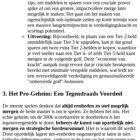
zijn, om middelen te sparen voor een cruciale power
spike of om een grotere, impactvollere merge later
mogelijk te maken. Het gaat om het maken van
ogenschijnlijk sub-optimale zetten op korte termijn voor
een massive langetermijnwinst in verdedigingskracht en
scorings potentieel.
Uitvoering:
Bijvoorbeeld, in plaats van een Tier 2-held
onmiddellijk naar Tier 3 te upgraden, kun je dat goud
sparen om twee extra Tier 2-helden te kopen, waardoor
je veel sneller naar een Tier 4- of zelfs Tier 5-held kunt
mergen in de volgende golf. Deze "economie van
kracht"-aanpak zorgt ervoor dat je cruciale breakpoints
bereikt met minimale verspilde middelen, wat leidt tot
een overweldigende verdediging en gemaximaliseerde
"onberoerde golf"-bonussen.
3. Het Pro-Geheim: Een Tegendraads Voordeel
De meeste spelers denken dat
altijd eenheden zo snel mogelijk
mergen
de beste manier is om te spelen. Ze hebben het mis. Het
echte geheim om de 500k scorebarrière te doorbreken is het
tegenovergestelde te doen:
beheers de kunst van opzettelijk niet-
mergen en strategische bordenrommel
. Hier is waarom dit werkt:
Door opzettelijk lagere tier-eenheden ongemerged te laten in niet-
kritische defensieposities, verhoog je de kans op het ontvangen van