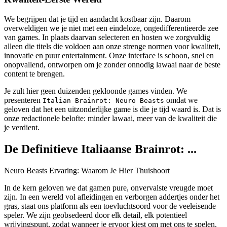
We begrijpen dat je tijd en aandacht kostbaar zijn. Daarom
overweldigen we je niet met een eindeloze, ongedifferentieerde zee
van games. In plaats daarvan selecteren en hosten we zorgvuldig
alleen die titels die voldoen aan onze strenge normen voor kwaliteit,
innovatie en puur entertainment. Onze interface is schoon, snel en
onopvallend, ontworpen om je zonder onnodig lawaai naar de beste
content te brengen.
Je zult hier geen duizenden gekloonde games vinden. We
presenteren
omdat we
Italian Brainrot: Neuro Beasts
geloven dat het een uitzonderlijke game is die je tijd waard is. Dat is
onze redactionele belofte: minder lawaai, meer van de kwaliteit die
je verdient.
De Definitieve Italiaanse Brainrot: ...
Neuro Beasts Ervaring: Waarom Je Hier Thuishoort
In de kern geloven we dat gamen pure, onvervalste vreugde moet
zijn. In een wereld vol afleidingen en verborgen addertjes onder het
gras, staat ons platform als een toevluchtsoord voor de veeleisende
speler. We zijn geobsedeerd door elk detail, elk potentieel
wrijvingspunt, zodat wanneer je ervoor kiest om met ons te spelen,