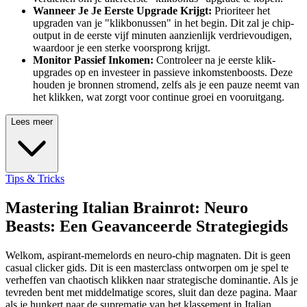
Wanneer Je Je Eerste Upgrade Krijgt:
Prioriteer het
upgraden van je "klikbonussen" in het begin. Dit zal je chip-
output in de eerste vijf minuten aanzienlijk verdrievoudigen,
waardoor je een sterke voorsprong krijgt.
Monitor Passief Inkomen:
Controleer na je eerste klik-
upgrades op en investeer in passieve inkomstenboosts. Deze
houden je bronnen stromend, zelfs als je een pauze neemt van
het klikken, wat zorgt voor continue groei en vooruitgang.
Lees meer
Tips & Tricks
Mastering Italian Brainrot: Neuro
Beasts: Een Geavanceerde Strategiegids
Welkom, aspirant-memelords en neuro-chip magnaten. Dit is geen
casual clicker gids. Dit is een masterclass ontworpen om je spel te
verheffen van chaotisch klikken naar strategische dominantie. Als je
tevreden bent met middelmatige scores, sluit dan deze pagina. Maar
als je hunkert naar de suprematie van het klassement in Italian