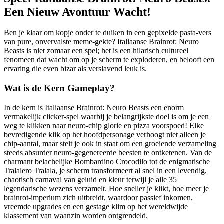
Een Nieuw Avontuur Wacht!
Ben je klaar om kopje onder te duiken in een gepixelde pasta-vers
van pure, onvervalste meme-gekte? Italiaanse Brainrot: Neuro
Beasts is niet zomaar een spel; het is een hilarisch cultureel
fenomeen dat wacht om op je scherm te exploderen, en belooft een
ervaring die even bizar als verslavend leuk is.
Wat is de Kern Gameplay?
In de kern is Italiaanse Brainrot: Neuro Beasts een enorm
vermakelijk clicker-spel waarbij je belangrijkste doel is om je een
weg te klikken naar neuro-chip glorie en pizza voorspoed! Elke
bevredigende klik op het hoofdpersonage verhoogt niet alleen je
chip-aantal, maar stelt je ook in staat om een groeiende verzameling
steeds absurder neuro-gegenereerde beesten te ontketenen. Van de
charmant belachelijke Bombardino Crocodilo tot de enigmatische
Tralalero Tralala, je scherm transformeert al snel in een levendig,
chaotisch carnaval van geluid en kleur terwijl je alle 35
legendarische wezens verzamelt. Hoe sneller je klikt, hoe meer je
brainrot-imperium zich uitbreidt, waardoor passief inkomen,
vreemde upgrades en een gestage klim op het wereldwijde
klassement van waanzin worden ontgrendeld.