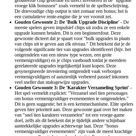
gebaseerde chip generatie en direct investeren in de "upgrade
vroege klik bonussen" zoals vermeld in de spelbeschrijving.
De drievoudige chip output is niet zomaar een bonus; het is
een cumulatieve rente-engine die je ver vooruit zet.
Gouden Gewoonte 2: De 'Bulk Upgrade Discipline'
- De
meeste spelers geven impulsief chips uit zodra ze een enkele
upgrade kunnen betalen. Dit is een beginnersfout. Deze
gewoonte dicteert dat je spaart voor "bulk upgrades in plaats
van chips uit te geven aan elk niveau." Dit betekent dat je de
volgende significante tier van upgrades identificeert (bijv. het
ontgrendelen van een nieuw type wezen, een grote
vermenigvuldiger) en je chips vasthoudt totdat je meerdere
gerelateerde upgrades tegelijkertijd kunt kopen. Deze
gesynergiseerde investering ontgrendelt vaak verborgen
vermenigvuldigers of aanzienlijk verbeterd passief inkomen
veel sneller dan stuksgewijze upgrades.
Gouden Gewoonte 3: De 'Karakter Verzameling Sprint'
-
Het spel vermeldt expliciet: "Verzamel snel tien personages
om bonus vermenigvuldiger evenementen te ontgrendelen."
Dit is geen suggestie; het is een kernmechanisme. Elite spelers
geven hier prioriteit aan. Deze gewoonte gaat over het maken
van "snel tien karakters verzamelen" tot een vroege-game
doel, zelfs als dit betekent dat je tijdelijk andere schijnbaar
aantrekkelijke upgrades achterwege laat. Deze "bonus
vermenigvuldiger evenementen" zijn vaak de meest krachtige