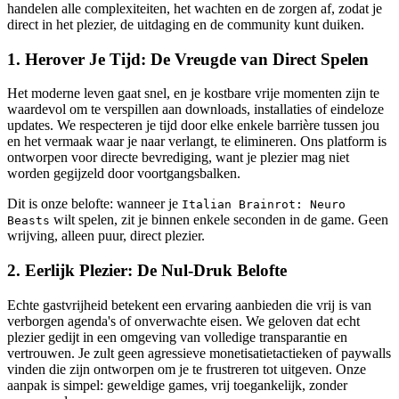
handelen alle complexiteiten, het wachten en de zorgen af, zodat je
direct in het plezier, de uitdaging en de community kunt duiken.
1. Herover Je Tijd: De Vreugde van Direct Spelen
Het moderne leven gaat snel, en je kostbare vrije momenten zijn te
waardevol om te verspillen aan downloads, installaties of eindeloze
updates. We respecteren je tijd door elke enkele barrière tussen jou
en het vermaak waar je naar verlangt, te elimineren. Ons platform is
ontworpen voor directe bevrediging, want je plezier mag niet
worden gegijzeld door voortgangsbalken.
Dit is onze belofte: wanneer je
Italian Brainrot: Neuro
wilt spelen, zit je binnen enkele seconden in de game. Geen
Beasts
wrijving, alleen puur, direct plezier.
2. Eerlijk Plezier: De Nul-Druk Belofte
Echte gastvrijheid betekent een ervaring aanbieden die vrij is van
verborgen agenda's of onverwachte eisen. We geloven dat echt
plezier gedijt in een omgeving van volledige transparantie en
vertrouwen. Je zult geen agressieve monetisatietactieken of paywalls
vinden die zijn ontworpen om je te frustreren tot uitgeven. Onze
aanpak is simpel: geweldige games, vrij toegankelijk, zonder