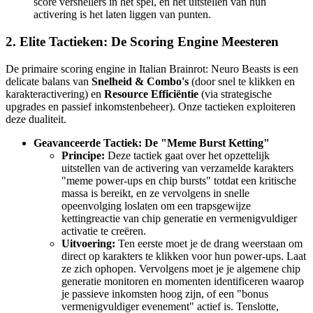
score versnellers in het spel, en het uitstellen van hun
activering is het laten liggen van punten.
2. Elite Tactieken: De Scoring Engine Meesteren
De primaire scoring engine in Italian Brainrot: Neuro Beasts is een
delicate balans van
Snelheid & Combo's
(door snel te klikken en
karakteractivering) en
Resource Efficiëntie
(via strategische
upgrades en passief inkomstenbeheer). Onze tactieken exploiteren
deze dualiteit.
Geavanceerde Tactiek: De "Meme Burst Ketting"
Principe:
Deze tactiek gaat over het opzettelijk
uitstellen van de activering van verzamelde karakters
"meme power-ups en chip bursts" totdat een kritische
massa is bereikt, en ze vervolgens in snelle
opeenvolging loslaten om een trapsgewijze
kettingreactie van chip generatie en vermenigvuldiger
activatie te creëren.
Uitvoering:
Ten eerste moet je de drang weerstaan om
direct op karakters te klikken voor hun power-ups. Laat
ze zich ophopen. Vervolgens moet je je algemene chip
generatie monitoren en momenten identificeren waarop
je passieve inkomsten hoog zijn, of een "bonus
vermenigvuldiger evenement" actief is. Tenslotte,