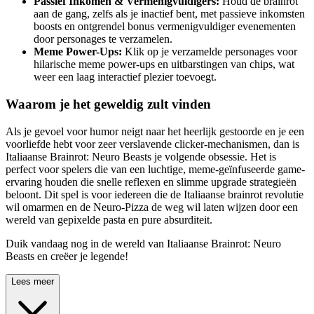
Passief Inkomen & Vermenigvuldigers:
Houd de brainrot
aan de gang, zelfs als je inactief bent, met passieve inkomsten
boosts en ontgrendel bonus vermenigvuldiger evenementen
door personages te verzamelen.
Meme Power-Ups:
Klik op je verzamelde personages voor
hilarische meme power-ups en uitbarstingen van chips, wat
weer een laag interactief plezier toevoegt.
Waarom je het geweldig zult vinden
Als je gevoel voor humor neigt naar het heerlijk gestoorde en je een
voorliefde hebt voor zeer verslavende clicker-mechanismen, dan is
Italiaanse Brainrot: Neuro Beasts je volgende obsessie. Het is
perfect voor spelers die van een luchtige, meme-geïnfuseerde game-
ervaring houden die snelle reflexen en slimme upgrade strategieën
beloont. Dit spel is voor iedereen die de Italiaanse brainrot revolutie
wil omarmen en de Neuro-Pizza de weg wil laten wijzen door een
wereld van gepixelde pasta en pure absurditeit.
Duik vandaag nog in de wereld van Italiaanse Brainrot: Neuro
Beasts en creëer je legende!
Lees meer