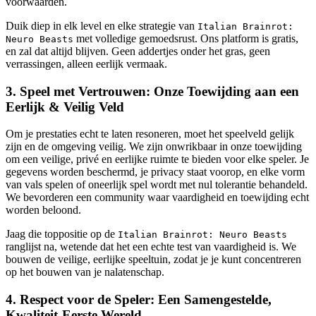
voorwaarden.
Duik diep in elk level en elke strategie van
Italian Brainrot:
met volledige gemoedsrust. Ons platform is gratis,
Neuro Beasts
en zal dat altijd blijven. Geen addertjes onder het gras, geen
verrassingen, alleen eerlijk vermaak.
3. Speel met Vertrouwen: Onze Toewijding aan een
Eerlijk & Veilig Veld
Om je prestaties echt te laten resoneren, moet het speelveld gelijk
zijn en de omgeving veilig. We zijn onwrikbaar in onze toewijding
om een veilige, privé en eerlijke ruimte te bieden voor elke speler. Je
gegevens worden beschermd, je privacy staat voorop, en elke vorm
van vals spelen of oneerlijk spel wordt met nul tolerantie behandeld.
We bevorderen een community waar vaardigheid en toewijding echt
worden beloond.
Jaag die toppositie op de
Italian Brainrot: Neuro Beasts
ranglijst na, wetende dat het een echte test van vaardigheid is. We
bouwen de veilige, eerlijke speeltuin, zodat je je kunt concentreren
op het bouwen van je nalatenschap.
4. Respect voor de Speler: Een Samengestelde,
Kwaliteit-Eerste Wereld