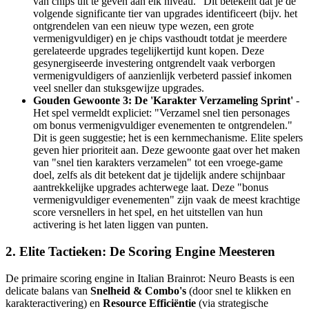
van chips uit te geven aan elk niveau." Dit betekent dat je de
volgende significante tier van upgrades identificeert (bijv. het
ontgrendelen van een nieuw type wezen, een grote
vermenigvuldiger) en je chips vasthoudt totdat je meerdere
gerelateerde upgrades tegelijkertijd kunt kopen. Deze
gesynergiseerde investering ontgrendelt vaak verborgen
vermenigvuldigers of aanzienlijk verbeterd passief inkomen
veel sneller dan stuksgewijze upgrades.
Gouden Gewoonte 3: De 'Karakter Verzameling Sprint'
-
Het spel vermeldt expliciet: "Verzamel snel tien personages
om bonus vermenigvuldiger evenementen te ontgrendelen."
Dit is geen suggestie; het is een kernmechanisme. Elite spelers
geven hier prioriteit aan. Deze gewoonte gaat over het maken
van "snel tien karakters verzamelen" tot een vroege-game
doel, zelfs als dit betekent dat je tijdelijk andere schijnbaar
aantrekkelijke upgrades achterwege laat. Deze "bonus
vermenigvuldiger evenementen" zijn vaak de meest krachtige
score versnellers in het spel, en het uitstellen van hun
activering is het laten liggen van punten.
2. Elite Tactieken: De Scoring Engine Meesteren
De primaire scoring engine in Italian Brainrot: Neuro Beasts is een
delicate balans van
Snelheid & Combo's
(door snel te klikken en
karakteractivering) en
Resource Efficiëntie
(via strategische