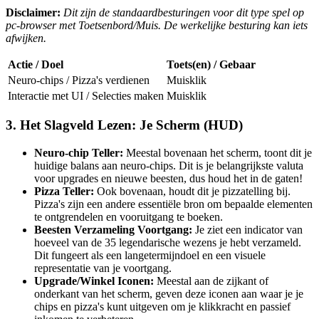
Disclaimer:
Dit zijn de standaardbesturingen voor dit type spel op
pc-browser met Toetsenbord/Muis. De werkelijke besturing kan iets
afwijken.
Actie / Doel
Toets(en) / Gebaar
Neuro-chips / Pizza's verdienen
Muisklik
Interactie met UI / Selecties maken
Muisklik
3. Het Slagveld Lezen: Je Scherm (HUD)
Neuro-chip Teller:
Meestal bovenaan het scherm, toont dit je
huidige balans aan neuro-chips. Dit is je belangrijkste valuta
voor upgrades en nieuwe beesten, dus houd het in de gaten!
Pizza Teller:
Ook bovenaan, houdt dit je pizzatelling bij.
Pizza's zijn een andere essentiële bron om bepaalde elementen
te ontgrendelen en vooruitgang te boeken.
Beesten Verzameling Voortgang:
Je ziet een indicator van
hoeveel van de 35 legendarische wezens je hebt verzameld.
Dit fungeert als een langetermijndoel en een visuele
representatie van je voortgang.
Upgrade/Winkel Iconen:
Meestal aan de zijkant of
onderkant van het scherm, geven deze iconen aan waar je je
chips en pizza's kunt uitgeven om je klikkracht en passief