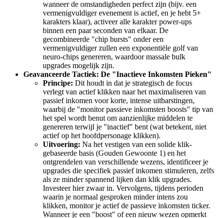
wanneer de omstandigheden perfect zijn (bijv. een
vermenigvuldiger evenement is actief, en je hebt 5+
karakters klaar), activeer alle karakter power-ups
binnen een paar seconden van elkaar. De
gecombineerde "chip bursts" onder een
vermenigvuldiger zullen een exponentiële golf van
neuro-chips genereren, waardoor massale bulk
upgrades mogelijk zijn.
Geavanceerde Tactiek: De "Inactieve Inkomsten Pieken"
Principe:
Dit houdt in dat je strategisch de focus
verlegt van actief klikken naar het maximaliseren van
passief inkomen voor korte, intense uitbarstingen,
waarbij de "monitor passieve inkomsten boosts" tip van
het spel wordt benut om aanzienlijke middelen te
genereren terwijl je "inactief" bent (wat betekent, niet
actief op het hoofdpersonage klikken).
Uitvoering:
Na het vestigen van een solide klik-
gebaseerde basis (Gouden Gewoonte 1) en het
ontgrendelen van verschillende wezens, identificeer je
upgrades die specifiek passief inkomen stimuleren, zelfs
als ze minder spannend lijken dan klik upgrades.
Investeer hier zwaar in. Vervolgens, tijdens perioden
waarin je normaal gesproken minder intens zou
klikken, monitor je actief de passieve inkomsten ticker.
Wanneer je een "boost" of een nieuw wezen opmerkt