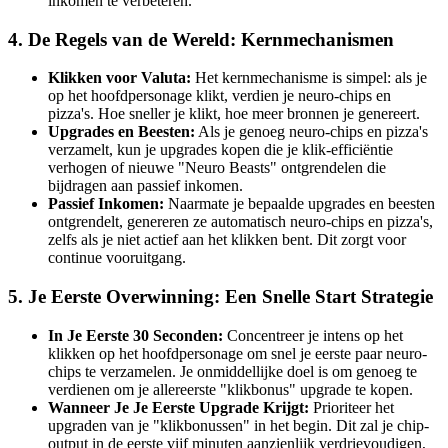
inkomen te verbeteren.
4. De Regels van de Wereld: Kernmechanismen
Klikken voor Valuta:
Het kernmechanisme is simpel: als je
op het hoofdpersonage klikt, verdien je neuro-chips en
pizza's. Hoe sneller je klikt, hoe meer bronnen je genereert.
Upgrades en Beesten:
Als je genoeg neuro-chips en pizza's
verzamelt, kun je upgrades kopen die je klik-efficiëntie
verhogen of nieuwe "Neuro Beasts" ontgrendelen die
bijdragen aan passief inkomen.
Passief Inkomen:
Naarmate je bepaalde upgrades en beesten
ontgrendelt, genereren ze automatisch neuro-chips en pizza's,
zelfs als je niet actief aan het klikken bent. Dit zorgt voor
continue vooruitgang.
5. Je Eerste Overwinning: Een Snelle Start Strategie
In Je Eerste 30 Seconden:
Concentreer je intens op het
klikken op het hoofdpersonage om snel je eerste paar neuro-
chips te verzamelen. Je onmiddellijke doel is om genoeg te
verdienen om je allereerste "klikbonus" upgrade te kopen.
Wanneer Je Je Eerste Upgrade Krijgt:
Prioriteer het
upgraden van je "klikbonussen" in het begin. Dit zal je chip-
output in de eerste vijf minuten aanzienlijk verdrievoudigen,