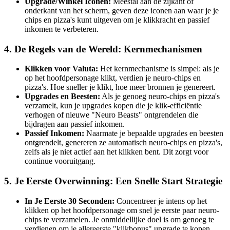
Upgrade/Winkel Iconen:
Meestal aan de zijkant of
onderkant van het scherm, geven deze iconen aan waar je je
chips en pizza's kunt uitgeven om je klikkracht en passief
inkomen te verbeteren.
4. De Regels van de Wereld: Kernmechanismen
Klikken voor Valuta:
Het kernmechanisme is simpel: als je
op het hoofdpersonage klikt, verdien je neuro-chips en
pizza's. Hoe sneller je klikt, hoe meer bronnen je genereert.
Upgrades en Beesten:
Als je genoeg neuro-chips en pizza's
verzamelt, kun je upgrades kopen die je klik-efficiëntie
verhogen of nieuwe "Neuro Beasts" ontgrendelen die
bijdragen aan passief inkomen.
Passief Inkomen:
Naarmate je bepaalde upgrades en beesten
ontgrendelt, genereren ze automatisch neuro-chips en pizza's,
zelfs als je niet actief aan het klikken bent. Dit zorgt voor
continue vooruitgang.
5. Je Eerste Overwinning: Een Snelle Start Strategie
In Je Eerste 30 Seconden:
Concentreer je intens op het
klikken op het hoofdpersonage om snel je eerste paar neuro-
chips te verzamelen. Je onmiddellijke doel is om genoeg te
verdienen om je allereerste "klikbonus" upgrade te kopen.