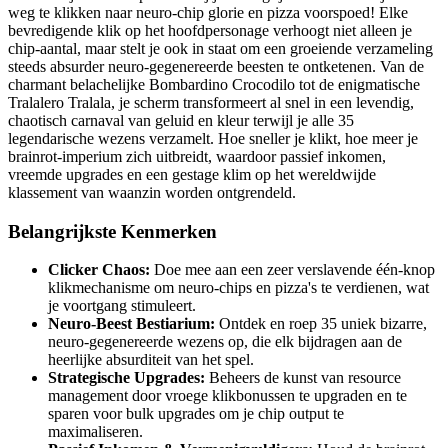
weg te klikken naar neuro-chip glorie en pizza voorspoed! Elke
bevredigende klik op het hoofdpersonage verhoogt niet alleen je
chip-aantal, maar stelt je ook in staat om een groeiende verzameling
steeds absurder neuro-gegenereerde beesten te ontketenen. Van de
charmant belachelijke Bombardino Crocodilo tot de enigmatische
Tralalero Tralala, je scherm transformeert al snel in een levendig,
chaotisch carnaval van geluid en kleur terwijl je alle 35
legendarische wezens verzamelt. Hoe sneller je klikt, hoe meer je
brainrot-imperium zich uitbreidt, waardoor passief inkomen,
vreemde upgrades en een gestage klim op het wereldwijde
klassement van waanzin worden ontgrendeld.
Belangrijkste Kenmerken
Clicker Chaos:
Doe mee aan een zeer verslavende één-knop
klikmechanisme om neuro-chips en pizza's te verdienen, wat
je voortgang stimuleert.
Neuro-Beest Bestiarium:
Ontdek en roep 35 uniek bizarre,
neuro-gegenereerde wezens op, die elk bijdragen aan de
heerlijke absurditeit van het spel.
Strategische Upgrades:
Beheers de kunst van resource
management door vroege klikbonussen te upgraden en te
sparen voor bulk upgrades om je chip output te
maximaliseren.