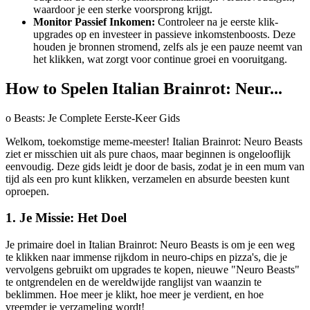
waardoor je een sterke voorsprong krijgt.
Monitor Passief Inkomen:
Controleer na je eerste klik-
upgrades op en investeer in passieve inkomstenboosts. Deze
houden je bronnen stromend, zelfs als je een pauze neemt van
het klikken, wat zorgt voor continue groei en vooruitgang.
How to Spelen Italian Brainrot: Neur...
o Beasts: Je Complete Eerste-Keer Gids
Welkom, toekomstige meme-meester! Italian Brainrot: Neuro Beasts
ziet er misschien uit als pure chaos, maar beginnen is ongelooflijk
eenvoudig. Deze gids leidt je door de basis, zodat je in een mum van
tijd als een pro kunt klikken, verzamelen en absurde beesten kunt
oproepen.
1. Je Missie: Het Doel
Je primaire doel in Italian Brainrot: Neuro Beasts is om je een weg
te klikken naar immense rijkdom in neuro-chips en pizza's, die je
vervolgens gebruikt om upgrades te kopen, nieuwe "Neuro Beasts"
te ontgrendelen en de wereldwijde ranglijst van waanzin te
beklimmen. Hoe meer je klikt, hoe meer je verdient, en hoe
vreemder je verzameling wordt!