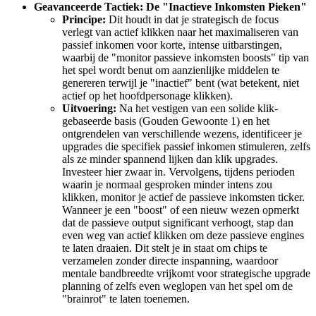
Geavanceerde Tactiek: De "Inactieve Inkomsten Pieken"
Principe:
Dit houdt in dat je strategisch de focus
verlegt van actief klikken naar het maximaliseren van
passief inkomen voor korte, intense uitbarstingen,
waarbij de "monitor passieve inkomsten boosts" tip van
het spel wordt benut om aanzienlijke middelen te
genereren terwijl je "inactief" bent (wat betekent, niet
actief op het hoofdpersonage klikken).
Uitvoering:
Na het vestigen van een solide klik-
gebaseerde basis (Gouden Gewoonte 1) en het
ontgrendelen van verschillende wezens, identificeer je
upgrades die specifiek passief inkomen stimuleren, zelfs
als ze minder spannend lijken dan klik upgrades.
Investeer hier zwaar in. Vervolgens, tijdens perioden
waarin je normaal gesproken minder intens zou
klikken, monitor je actief de passieve inkomsten ticker.
Wanneer je een "boost" of een nieuw wezen opmerkt
dat de passieve output significant verhoogt, stap dan
even weg van actief klikken om deze passieve engines
te laten draaien. Dit stelt je in staat om chips te
verzamelen zonder directe inspanning, waardoor
mentale bandbreedte vrijkomt voor strategische upgrade
planning of zelfs even weglopen van het spel om de
"brainrot" te laten toenemen.