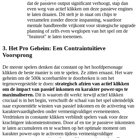
dat de passieve output significant verhoogt, stap dan
even weg van actief klikken om deze passieve engines
te laten draaien. Dit stelt je in staat om chips te
verzamelen zonder directe inspanning, waardoor
mentale bandbreedte vrijkomt voor strategische upgrade
planning of zelfs even weglopen van het spel om de
"brainrot" te laten toenemen.
3. Het Pro Geheim: Een Contraintuïtieve
Voorsprong
De meeste spelers denken dat constant op het hoofdpersonage
klikken de beste manier is om te spelen. Ze zitten ernaast. Het ware
geheim om de 500k scorebarrière te doorbreken is om het
tegenovergestelde te doen:
strategisch afzien van actief klikken
om de impact van passief inkomen en karakter power-ups te
maximaliseren.
Dit is waarom dit werkt: terwijl actief klikken
cruciaal is in het begin, verschuift de schaal van het spel uiteindelijk
naar exponentiële winsten van passief inkomen en de activering van
karaktervaardigheden onder vermenigvuldiger evenementen.
Verdrinken in constante klikken verblindt spelers vaak voor deze
krachtigere inkomstenstromen. Door af en toe je passieve inkomsten
te laten accumuleren en te wachten op het optimale moment om
karakter power-ups te activeren tijdens vermenigvuldiger