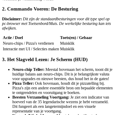
2. Commando Voeren: De Besturing
Disclaimer:
Dit zijn de standaardbesturingen voor dit type spel op
pc-browser met Toetsenbord/Muis. De werkelijke besturing kan iets
afwijken.
Actie / Doel
Toets(en) / Gebaar
Neuro-chips / Pizza's verdienen
Muisklik
Interactie met UI / Selecties maken
Muisklik
3. Het Slagveld Lezen: Je Scherm (HUD)
Neuro-chip Teller:
Meestal bovenaan het scherm, toont dit je
huidige balans aan neuro-chips. Dit is je belangrijkste valuta
voor upgrades en nieuwe beesten, dus houd het in de gaten!
Pizza Teller:
Ook bovenaan, houdt dit je pizzatelling bij.
Pizza's zijn een andere essentiële bron om bepaalde elementen
te ontgrendelen en vooruitgang te boeken.
Beesten Verzameling Voortgang:
Je ziet een indicator van
hoeveel van de 35 legendarische wezens je hebt verzameld.
Dit fungeert als een langetermijndoel en een visuele
representatie van je voortgang.