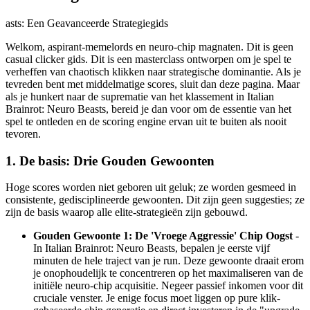
asts: Een Geavanceerde Strategiegids
Welkom, aspirant-memelords en neuro-chip magnaten. Dit is geen
casual clicker gids. Dit is een masterclass ontworpen om je spel te
verheffen van chaotisch klikken naar strategische dominantie. Als je
tevreden bent met middelmatige scores, sluit dan deze pagina. Maar
als je hunkert naar de suprematie van het klassement in Italian
Brainrot: Neuro Beasts, bereid je dan voor om de essentie van het
spel te ontleden en de scoring engine ervan uit te buiten als nooit
tevoren.
1. De basis: Drie Gouden Gewoonten
Hoge scores worden niet geboren uit geluk; ze worden gesmeed in
consistente, gedisciplineerde gewoonten. Dit zijn geen suggesties; ze
zijn de basis waarop alle elite-strategieën zijn gebouwd.
Gouden Gewoonte 1: De 'Vroege Aggressie' Chip Oogst
-
In Italian Brainrot: Neuro Beasts, bepalen je eerste vijf
minuten de hele traject van je run. Deze gewoonte draait erom
je onophoudelijk te concentreren op het maximaliseren van de
initiële neuro-chip acquisitie. Negeer passief inkomen voor dit
cruciale venster. Je enige focus moet liggen op pure klik-