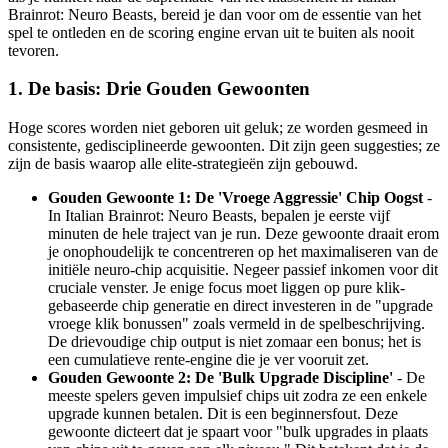
Brainrot: Neuro Beasts, bereid je dan voor om de essentie van het
spel te ontleden en de scoring engine ervan uit te buiten als nooit
tevoren.
1. De basis: Drie Gouden Gewoonten
Hoge scores worden niet geboren uit geluk; ze worden gesmeed in
consistente, gedisciplineerde gewoonten. Dit zijn geen suggesties; ze
zijn de basis waarop alle elite-strategieën zijn gebouwd.
Gouden Gewoonte 1: De 'Vroege Aggressie' Chip Oogst
-
In Italian Brainrot: Neuro Beasts, bepalen je eerste vijf
minuten de hele traject van je run. Deze gewoonte draait erom
je onophoudelijk te concentreren op het maximaliseren van de
initiële neuro-chip acquisitie. Negeer passief inkomen voor dit
cruciale venster. Je enige focus moet liggen op pure klik-
gebaseerde chip generatie en direct investeren in de "upgrade
vroege klik bonussen" zoals vermeld in de spelbeschrijving.
De drievoudige chip output is niet zomaar een bonus; het is
een cumulatieve rente-engine die je ver vooruit zet.
Gouden Gewoonte 2: De 'Bulk Upgrade Discipline'
- De
meeste spelers geven impulsief chips uit zodra ze een enkele
upgrade kunnen betalen. Dit is een beginnersfout. Deze
gewoonte dicteert dat je spaart voor "bulk upgrades in plaats