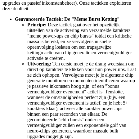
upgrades en passief inkomstenbeheer). Onze tactieken exploiteren
deze dualiteit.
Geavanceerde Tactiek: De "Meme Burst Ketting"
Principe:
Deze tactiek gaat over het opzettelijk
uitstellen van de activering van verzamelde karakters
"meme power-ups en chip bursts" totdat een kritische
massa is bereikt, en ze vervolgens in snelle
opeenvolging loslaten om een trapsgewijze
kettingreactie van chip generatie en vermenigvuldiger
activatie te creëren.
Uitvoering:
Ten eerste moet je de drang weerstaan om
direct op karakters te klikken voor hun power-ups. Laat
ze zich ophopen. Vervolgens moet je je algemene chip
generatie monitoren en momenten identificeren waarop
je passieve inkomsten hoog zijn, of een "bonus
vermenigvuldiger evenement" actief is. Tenslotte,
wanneer de omstandigheden perfect zijn (bijv. een
vermenigvuldiger evenement is actief, en je hebt 5+
karakters klaar), activeer alle karakter power-ups
binnen een paar seconden van elkaar. De
gecombineerde "chip bursts" onder een
vermenigvuldiger zullen een exponentiële golf van
neuro-chips genereren, waardoor massale bulk
upgrades mogelijk zijn.