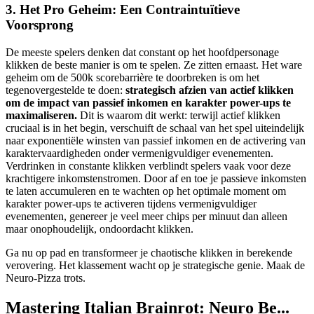
3. Het Pro Geheim: Een Contraintuïtieve
Voorsprong
De meeste spelers denken dat constant op het hoofdpersonage
klikken de beste manier is om te spelen. Ze zitten ernaast. Het ware
geheim om de 500k scorebarrière te doorbreken is om het
tegenovergestelde te doen:
strategisch afzien van actief klikken
om de impact van passief inkomen en karakter power-ups te
maximaliseren.
Dit is waarom dit werkt: terwijl actief klikken
cruciaal is in het begin, verschuift de schaal van het spel uiteindelijk
naar exponentiële winsten van passief inkomen en de activering van
karaktervaardigheden onder vermenigvuldiger evenementen.
Verdrinken in constante klikken verblindt spelers vaak voor deze
krachtigere inkomstenstromen. Door af en toe je passieve inkomsten
te laten accumuleren en te wachten op het optimale moment om
karakter power-ups te activeren tijdens vermenigvuldiger
evenementen, genereer je veel meer chips per minuut dan alleen
maar onophoudelijk, ondoordacht klikken.
Ga nu op pad en transformeer je chaotische klikken in berekende
verovering. Het klassement wacht op je strategische genie. Maak de
Neuro-Pizza trots.
Mastering Italian Brainrot: Neuro Be...