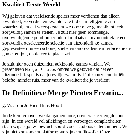
Kwaliteit-Eerste Wereld
Wij geloven dat veeleisende spelers meer verdienen dan alleen
kwantiteit; ze verdienen kwaliteit. Je tijd en intelligentie zijn
waardevol, en dat weerspiegelen we door onze gamebibliotheek
zorgvuldig samen te stellen. Je zult hier geen rommelige,
overweldigende puinhoop vinden. In plaats daarvan ontdek je een
zorgvuldig geselecteerde selectie van uitzonderlijke games,
gepresenteerd in een schone, snelle en onopvallende interface die de
game, en jou, op de eerste plaats zet.
Je zult hier geen duizenden gekloonde games vinden. We
presenteren
omdat we geloven dat het een
Merge Pirates
uitzonderlijk spel is dat jouw tijd waard is. Dat is onze curatoriële
belofte: minder ruis, meer van de kwaliteit die je verdient.
De Definitieve Merge Pirates Ervarin...
g: Waarom Je Hier Thuis Hoort
In de kern geloven we dat gamen pure, onvervalste vreugde moet
zijn. In een wereld vol afleidingen en verborgen complexiteiten,
staan wij als jouw toevluchtsoord voor naadloos entertainment. We
zijn niet zomaar een platform; we zijn een filosofie. Onze