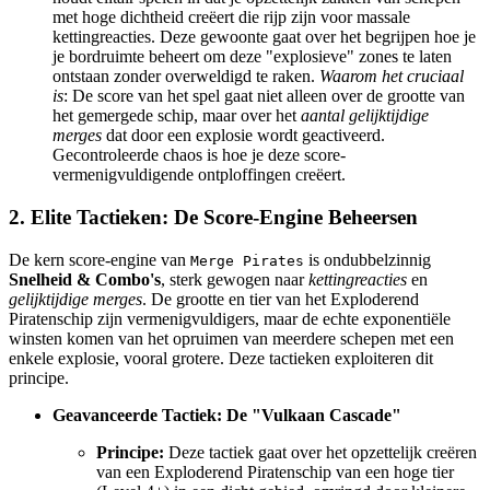
met hoge dichtheid creëert die rijp zijn voor massale
kettingreacties. Deze gewoonte gaat over het begrijpen hoe je
je bordruimte beheert om deze "explosieve" zones te laten
ontstaan zonder overweldigd te raken.
Waarom het cruciaal
is
: De score van het spel gaat niet alleen over de grootte van
het gemergede schip, maar over het
aantal gelijktijdige
merges
dat door een explosie wordt geactiveerd.
Gecontroleerde chaos is hoe je deze score-
vermenigvuldigende ontploffingen creëert.
2. Elite Tactieken: De Score-Engine Beheersen
De kern score-engine van
is ondubbelzinnig
Merge Pirates
Snelheid & Combo's
, sterk gewogen naar
kettingreacties
en
gelijktijdige merges
. De grootte en tier van het Exploderend
Piratenschip zijn vermenigvuldigers, maar de echte exponentiële
winsten komen van het opruimen van meerdere schepen met een
enkele explosie, vooral grotere. Deze tactieken exploiteren dit
principe.
Geavanceerde Tactiek: De "Vulkaan Cascade"
Principe:
Deze tactiek gaat over het opzettelijk creëren
van een Exploderend Piratenschip van een hoge tier