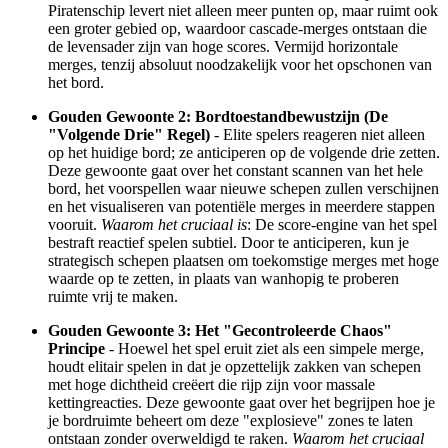
Piratenschip levert niet alleen meer punten op, maar ruimt ook
een groter gebied op, waardoor cascade-merges ontstaan die
de levensader zijn van hoge scores. Vermijd horizontale
merges, tenzij absoluut noodzakelijk voor het opschonen van
het bord.
Gouden Gewoonte 2: Bordtoestandbewustzijn (De
"Volgende Drie" Regel)
- Elite spelers reageren niet alleen
op het huidige bord; ze anticiperen op de volgende drie zetten.
Deze gewoonte gaat over het constant scannen van het hele
bord, het voorspellen waar nieuwe schepen zullen verschijnen
en het visualiseren van potentiële merges in meerdere stappen
vooruit.
Waarom het cruciaal is
: De score-engine van het spel
bestraft reactief spelen subtiel. Door te anticiperen, kun je
strategisch schepen plaatsen om toekomstige merges met hoge
waarde op te zetten, in plaats van wanhopig te proberen
ruimte vrij te maken.
Gouden Gewoonte 3: Het "Gecontroleerde Chaos"
Principe
- Hoewel het spel eruit ziet als een simpele merge,
houdt elitair spelen in dat je opzettelijk zakken van schepen
met hoge dichtheid creëert die rijp zijn voor massale
kettingreacties. Deze gewoonte gaat over het begrijpen hoe je
je bordruimte beheert om deze "explosieve" zones te laten
ontstaan zonder overweldigd te raken.
Waarom het cruciaal