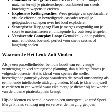
matchen terwijl je piratenschepen combineert om steeds
krachtigere wapens te creëren.
Explosieve Kettingreacties:
Wees getuige van spectaculaire
visuele effecten en bevredigende cascades terwijl je
geüpgradede schepen over het bord exploderen.
Strategische Diepgang:
Plan je merges zorgvuldig om je
score te maximaliseren en uitdagende lay-outs leeg te spelen.
Verslavende Gameplay Loop:
Gemakkelijk op te pakken,
maar eindeloos boeiend, perfect voor snelle sessies of
langdurig spelen.
Waarom Je Het Leuk Zult Vinden
Als je een puzzelliefhebber bent die houdt van een vleugje
vernietiging en veel strategische planning, dan is Merge Pirates je
volgende obsessie. Het is ideaal voor spelers die snelle,
bevredigende gameplay-loops waarderen die zowel ontspanning als
een lonende intellectuele uitdaging bieden. Maak je klaar om jezelf
te verliezen in een wereld waar elke merge je dichter bij het worden
van de ultieme piratenkapitein brengt.
Hijs de kleuren en bereid je voor op een onvergetelijke reis! Speel
Merge Pirates vandaag nog en verover de merging-getijden!