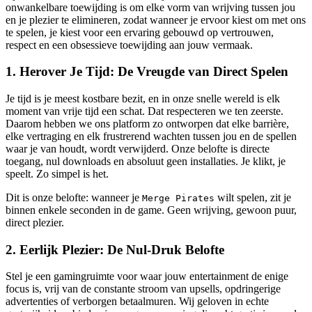
onwankelbare toewijding is om elke vorm van wrijving tussen jou
en je plezier te elimineren, zodat wanneer je ervoor kiest om met ons
te spelen, je kiest voor een ervaring gebouwd op vertrouwen,
respect en een obsessieve toewijding aan jouw vermaak.
1. Herover Je Tijd: De Vreugde van Direct Spelen
Je tijd is je meest kostbare bezit, en in onze snelle wereld is elk
moment van vrije tijd een schat. Dat respecteren we ten zeerste.
Daarom hebben we ons platform zo ontworpen dat elke barrière,
elke vertraging en elk frustrerend wachten tussen jou en de spellen
waar je van houdt, wordt verwijderd. Onze belofte is directe
toegang, nul downloads en absoluut geen installaties. Je klikt, je
speelt. Zo simpel is het.
Dit is onze belofte: wanneer je
wilt spelen, zit je
Merge Pirates
binnen enkele seconden in de game. Geen wrijving, gewoon puur,
direct plezier.
2. Eerlijk Plezier: De Nul-Druk Belofte
Stel je een gamingruimte voor waar jouw entertainment de enige
focus is, vrij van de constante stroom van upsells, opdringerige
advertenties of verborgen betaalmuren. Wij geloven in echte