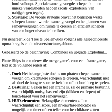
bord volloopt. Speciale samengevoegde schepen kunnen
unieke vaardigheden hebben (zoals 'exploderen' van
nabijgelegen tegels).
Strategie:
De vroege strategie omvat het begrijpen welke
schepen kunnen worden samengevoegd en het plannen van
samenvoegingen om ruimte te creëren en efficiënt schepen
van een hoger niveau te bereiken.
Nu genereer ik de 'Hoe te Spelen'-gids volgens alle gespecificeerde
opmaakregels en de uitvoerstructuursjabloon.
Gebaseerd op de beschrijving 'Combineer en upgrade Exploding...
Pirate Ships in een nieuw tile merge game', voor een iframe game,
leid ik de volgende regels af:
Doel:
Het belangrijkste doel is om piratenschepen samen te
voegen om krachtigere schepen te creëren, waarschijnlijk met
als doel de hoogste score te behalen of het bord leeg te spelen.
Besturing:
Gezien het een iframe is, zal de primaire besturing
waarschijnlijk muisgebaseerd zijn (klikken en slepen) of
touch-based voor het samenvoegen.
HUD-elementen:
Belangrijke elementen zullen
waarschijnlijk een score, een niveau/fase-indicator en
mogelijk een timer of een teller voor beschikbare zetten