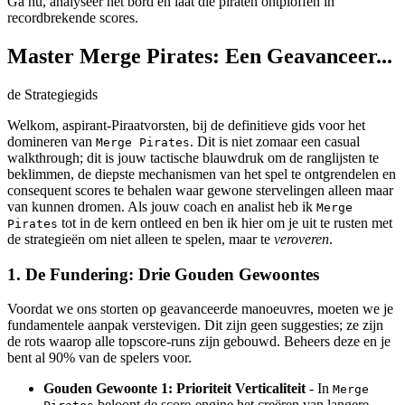
Ga nu, analyseer het bord en laat die piraten ontploffen in
recordbrekende scores.
Master Merge Pirates: Een Geavanceer...
de Strategiegids
Welkom, aspirant-Piraatvorsten, bij de definitieve gids voor het
domineren van
. Dit is niet zomaar een casual
Merge Pirates
walkthrough; dit is jouw tactische blauwdruk om de ranglijsten te
beklimmen, de diepste mechanismen van het spel te ontgrendelen en
consequent scores te behalen waar gewone stervelingen alleen maar
van kunnen dromen. Als jouw coach en analist heb ik
Merge
tot in de kern ontleed en ben ik hier om je uit te rusten met
Pirates
de strategieën om niet alleen te spelen, maar te
veroveren
.
1. De Fundering: Drie Gouden Gewoontes
Voordat we ons storten op geavanceerde manoeuvres, moeten we je
fundamentele aanpak verstevigen. Dit zijn geen suggesties; ze zijn
de rots waarop alle topscore-runs zijn gebouwd. Beheers deze en je
bent al 90% van de spelers voor.
Gouden Gewoonte 1: Prioriteit Verticaliteit
- In
Merge
beloont de score-engine het creëren van langere