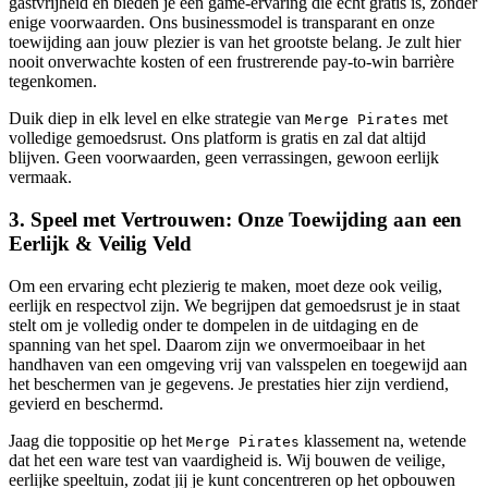
gastvrijheid en bieden je een game-ervaring die echt gratis is, zonder
enige voorwaarden. Ons businessmodel is transparant en onze
toewijding aan jouw plezier is van het grootste belang. Je zult hier
nooit onverwachte kosten of een frustrerende pay-to-win barrière
tegenkomen.
Duik diep in elk level en elke strategie van
met
Merge Pirates
volledige gemoedsrust. Ons platform is gratis en zal dat altijd
blijven. Geen voorwaarden, geen verrassingen, gewoon eerlijk
vermaak.
3. Speel met Vertrouwen: Onze Toewijding aan een
Eerlijk & Veilig Veld
Om een ervaring echt plezierig te maken, moet deze ook veilig,
eerlijk en respectvol zijn. We begrijpen dat gemoedsrust je in staat
stelt om je volledig onder te dompelen in de uitdaging en de
spanning van het spel. Daarom zijn we onvermoeibaar in het
handhaven van een omgeving vrij van valsspelen en toegewijd aan
het beschermen van je gegevens. Je prestaties hier zijn verdiend,
gevierd en beschermd.
Jaag die toppositie op het
klassement na, wetende
Merge Pirates
dat het een ware test van vaardigheid is. Wij bouwen de veilige,
eerlijke speeltuin, zodat jij je kunt concentreren op het opbouwen