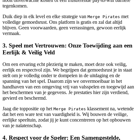
nooit onverwachte kosten of een frustrerende pay-to-win barrière
tegenkomen.
Duik diep in elk level en elke strategie van
met
Merge Pirates
volledige gemoedsrust. Ons platform is gratis en zal dat altijd
blijven. Geen voorwaarden, geen verrassingen, gewoon eerlijk
vermaak.
3. Speel met Vertrouwen: Onze Toewijding aan een
Eerlijk & Veilig Veld
Om een ervaring echt plezierig te maken, moet deze ook veilig,
eerlijk en respectvol zijn. We begrijpen dat gemoedsrust je in staat
stelt om je volledig onder te dompelen in de uitdaging en de
spanning van het spel. Daarom zijn we onvermoeibaar in het
handhaven van een omgeving vrij van valsspelen en toegewijd aan
het beschermen van je gegevens. Je prestaties hier zijn verdiend,
gevierd en beschermd.
Jaag die toppositie op het
klassement na, wetende
Merge Pirates
dat het een ware test van vaardigheid is. Wij bouwen de veilige,
eerlijke speeltuin, zodat jij je kunt concentreren op het opbouwen
van je nalatenschap.
4. Respect voor de Speler: Een Samengestelde,