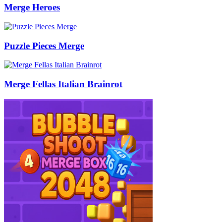
Merge Heroes
Puzzle Pieces Merge
Merge Fellas Italian Brainrot