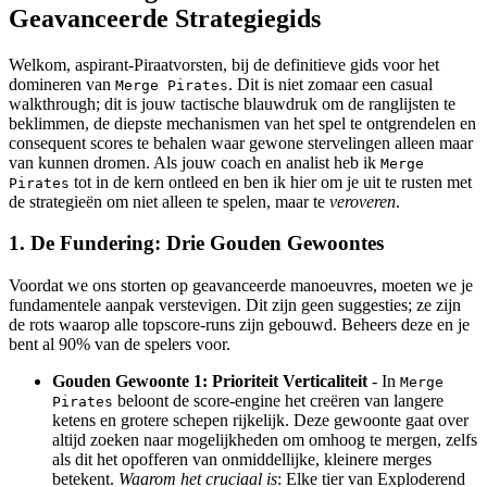
Geavanceerde Strategiegids
Welkom, aspirant-Piraatvorsten, bij de definitieve gids voor het
domineren van
. Dit is niet zomaar een casual
Merge Pirates
walkthrough; dit is jouw tactische blauwdruk om de ranglijsten te
beklimmen, de diepste mechanismen van het spel te ontgrendelen en
consequent scores te behalen waar gewone stervelingen alleen maar
van kunnen dromen. Als jouw coach en analist heb ik
Merge
tot in de kern ontleed en ben ik hier om je uit te rusten met
Pirates
de strategieën om niet alleen te spelen, maar te
veroveren
.
1. De Fundering: Drie Gouden Gewoontes
Voordat we ons storten op geavanceerde manoeuvres, moeten we je
fundamentele aanpak verstevigen. Dit zijn geen suggesties; ze zijn
de rots waarop alle topscore-runs zijn gebouwd. Beheers deze en je
bent al 90% van de spelers voor.
Gouden Gewoonte 1: Prioriteit Verticaliteit
- In
Merge
beloont de score-engine het creëren van langere
Pirates
ketens en grotere schepen rijkelijk. Deze gewoonte gaat over
altijd zoeken naar mogelijkheden om omhoog te mergen, zelfs
als dit het opofferen van onmiddellijke, kleinere merges
betekent.
Waarom het cruciaal is
: Elke tier van Exploderend