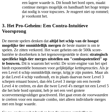
een lagere waarde is. Dit houdt het bord open, maakt
continue merges mogelijk en handhaaft het hoge tempo
dat nodig is voor topscores. Je reageert niet op rommel;
je voorkomt het.
3. Het Pro-Geheim: Een Contra-Intuïtieve
Voorsprong
De meeste spelers denken dat
altijd het schip van de hoogst
mogelijke tier onmiddellijk mergen
de beste manier is om te
spelen. Ze zitten verkeerd. Het ware geheim om de 500k score-
barrière te doorbreken is het tegenovergestelde te doen:
strategisch
specifieke high-tier merges uitstellen om "combopotentieel" op
te bouwen.
Dit is waarom het werkt: De score-engine van het spel
biedt exponentiële bonussen voor
gelijktijdige kettingreacties
. Als je
een Level 4 schip onmiddellijk merge, krijg je zijn punten. Maar als
je dat Level 4 schip vasthoudt, en in plaats daarvan twee Level 3
schepen ernaast bouwt, dan één Level 3 merge om een tweede
Level 4 te creëren, en
dan
die twee Level 4's merget tot een Level 5
die het hele bord opruimt, heb je net een veel grotere
scorevermenigvuldiger geactiveerd. Het gaat erom de
voorwaarden
te creëren voor een massale combo, niet alleen individuele merges
met een hoge waarde.