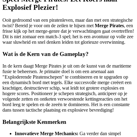
Explosief Plezier!
Ooit gedroomd van een piratenleven, maar dan met een strategische
twist? Bereid je voor om de zeilen te hijsen met
Merge Pirates
, een
frisse kijk op het merge-genre dat je verwachtingen gaat overtreffen!
Dit is niet zomaar een match-3 spel; het is een avontuur op volle zee
waar sluwheid en snel denken leiden tot glorieuze overwinning.
Wat is de Kern van de Gameplay?
In de kern daagt Merge Pirates je uit om de kunst van de maritieme
fusie te beheersen. Je primaire doel is om een arsenaal aan
"Exploderende Piratenschepen" te combineren en te upgraden op
een dynamisch bord met tegels. Elke succesvolle merge creëert een
krachtiger, destructiever schip, wat leidt tot grotere explosies en
hogere scores. Positioneer je schepen strategisch, anticipeer op je
volgende zetten en ontketen verwoestende kettingreacties om het
bord leeg te spelen en de zeeën te domineren. Het is een constante
dans tussen tactische plaatsing en explosieve bevrediging!
Belangrijkste Kenmerken
Innovatieve Merge Mechanics:
Ga verder dan simpel