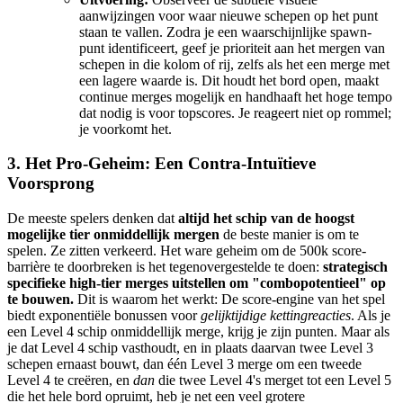
aanwijzingen voor waar nieuwe schepen op het punt
staan te vallen. Zodra je een waarschijnlijke spawn-
punt identificeert, geef je prioriteit aan het mergen van
schepen in die kolom of rij, zelfs als het een merge met
een lagere waarde is. Dit houdt het bord open, maakt
continue merges mogelijk en handhaaft het hoge tempo
dat nodig is voor topscores. Je reageert niet op rommel;
je voorkomt het.
3. Het Pro-Geheim: Een Contra-Intuïtieve
Voorsprong
De meeste spelers denken dat
altijd het schip van de hoogst
mogelijke tier onmiddellijk mergen
de beste manier is om te
spelen. Ze zitten verkeerd. Het ware geheim om de 500k score-
barrière te doorbreken is het tegenovergestelde te doen:
strategisch
specifieke high-tier merges uitstellen om "combopotentieel" op
te bouwen.
Dit is waarom het werkt: De score-engine van het spel
biedt exponentiële bonussen voor
gelijktijdige kettingreacties
. Als je
een Level 4 schip onmiddellijk merge, krijg je zijn punten. Maar als
je dat Level 4 schip vasthoudt, en in plaats daarvan twee Level 3
schepen ernaast bouwt, dan één Level 3 merge om een tweede
Level 4 te creëren, en
dan
die twee Level 4's merget tot een Level 5
die het hele bord opruimt, heb je net een veel grotere