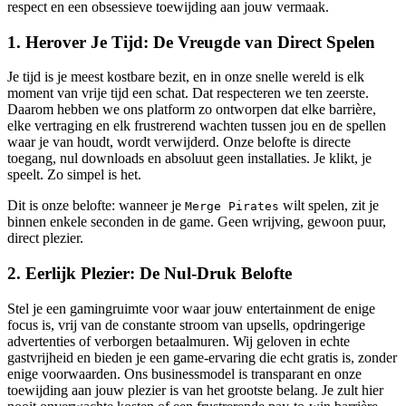
respect en een obsessieve toewijding aan jouw vermaak.
1. Herover Je Tijd: De Vreugde van Direct Spelen
Je tijd is je meest kostbare bezit, en in onze snelle wereld is elk
moment van vrije tijd een schat. Dat respecteren we ten zeerste.
Daarom hebben we ons platform zo ontworpen dat elke barrière,
elke vertraging en elk frustrerend wachten tussen jou en de spellen
waar je van houdt, wordt verwijderd. Onze belofte is directe
toegang, nul downloads en absoluut geen installaties. Je klikt, je
speelt. Zo simpel is het.
Dit is onze belofte: wanneer je
wilt spelen, zit je
Merge Pirates
binnen enkele seconden in de game. Geen wrijving, gewoon puur,
direct plezier.
2. Eerlijk Plezier: De Nul-Druk Belofte
Stel je een gamingruimte voor waar jouw entertainment de enige
focus is, vrij van de constante stroom van upsells, opdringerige
advertenties of verborgen betaalmuren. Wij geloven in echte
gastvrijheid en bieden je een game-ervaring die echt gratis is, zonder
enige voorwaarden. Ons businessmodel is transparant en onze
toewijding aan jouw plezier is van het grootste belang. Je zult hier