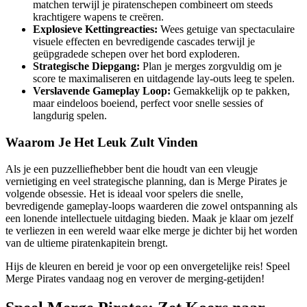
matchen terwijl je piratenschepen combineert om steeds
krachtigere wapens te creëren.
Explosieve Kettingreacties:
Wees getuige van spectaculaire
visuele effecten en bevredigende cascades terwijl je
geüpgradede schepen over het bord exploderen.
Strategische Diepgang:
Plan je merges zorgvuldig om je
score te maximaliseren en uitdagende lay-outs leeg te spelen.
Verslavende Gameplay Loop:
Gemakkelijk op te pakken,
maar eindeloos boeiend, perfect voor snelle sessies of
langdurig spelen.
Waarom Je Het Leuk Zult Vinden
Als je een puzzelliefhebber bent die houdt van een vleugje
vernietiging en veel strategische planning, dan is Merge Pirates je
volgende obsessie. Het is ideaal voor spelers die snelle,
bevredigende gameplay-loops waarderen die zowel ontspanning als
een lonende intellectuele uitdaging bieden. Maak je klaar om jezelf
te verliezen in een wereld waar elke merge je dichter bij het worden
van de ultieme piratenkapitein brengt.
Hijs de kleuren en bereid je voor op een onvergetelijke reis! Speel
Merge Pirates vandaag nog en verover de merging-getijden!