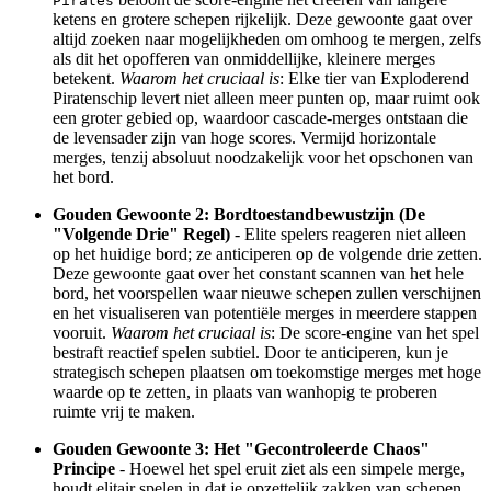
Pirates
ketens en grotere schepen rijkelijk. Deze gewoonte gaat over
altijd zoeken naar mogelijkheden om omhoog te mergen, zelfs
als dit het opofferen van onmiddellijke, kleinere merges
betekent.
Waarom het cruciaal is
: Elke tier van Exploderend
Piratenschip levert niet alleen meer punten op, maar ruimt ook
een groter gebied op, waardoor cascade-merges ontstaan die
de levensader zijn van hoge scores. Vermijd horizontale
merges, tenzij absoluut noodzakelijk voor het opschonen van
het bord.
Gouden Gewoonte 2: Bordtoestandbewustzijn (De
"Volgende Drie" Regel)
- Elite spelers reageren niet alleen
op het huidige bord; ze anticiperen op de volgende drie zetten.
Deze gewoonte gaat over het constant scannen van het hele
bord, het voorspellen waar nieuwe schepen zullen verschijnen
en het visualiseren van potentiële merges in meerdere stappen
vooruit.
Waarom het cruciaal is
: De score-engine van het spel
bestraft reactief spelen subtiel. Door te anticiperen, kun je
strategisch schepen plaatsen om toekomstige merges met hoge
waarde op te zetten, in plaats van wanhopig te proberen
ruimte vrij te maken.
Gouden Gewoonte 3: Het "Gecontroleerde Chaos"
Principe
- Hoewel het spel eruit ziet als een simpele merge,
houdt elitair spelen in dat je opzettelijk zakken van schepen