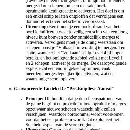
(Level 4+) in een dicht gebied, omringd door kleinere,
merge-klare schepen, om een massale, bord-
opruimende kettingreactie te activeren. Het doel is om
een enkel schip te laten ontploffen dat vervolgens een
domino-effect over het scherm veroorzaakt.
Uitvoering:
Eerst moet je een hoek of rand van het
bord identificeren waar je veilig een schip van een hoog
niveau kunt bouwen zonder onmiddellijk merges te
activeren. Vervolgens moet je de drang weerstaan om
schepen naast je "Vulkaan" in wording te mergen. Ten
slotte, wanneer het "Vulkaan" schip Level 4 of hoger
bereikt, en het omliggende gebied vol zit met Level 1
en 2 schepen, activeer je de merge. De daaropvolgende
explosie zal een enorm gebied opruimen, vaak
meerdere merges tegelijkertijd activeren, wat een
waanzinnige score oplevert.
Geavanceerde Tactiek: De "Pre-Emptieve Aanval"
Principe:
Dit houdt in dat je de scheepspatronen van
de game begrijpt en proactief ruimte opruimt of merges
opzet waar nieuwe schepen waarschijnlijk zullen
verschijnen, waardoor bordrommel wordt voorkomen
voordat het een probleem wordt. Dit exploiteert het
Snelheidsaspect van de score-engine.
Uitvoering:
Observeer de subtiele visuele