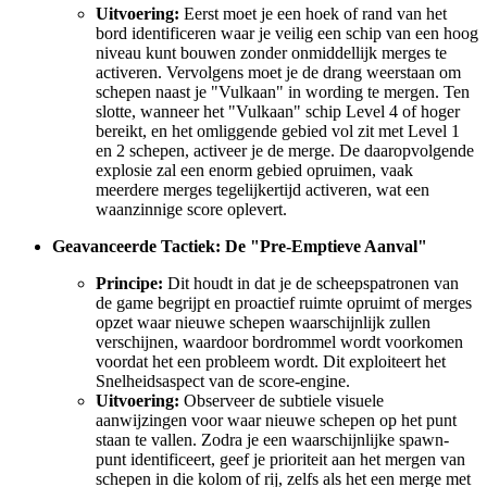
Uitvoering:
Eerst moet je een hoek of rand van het
bord identificeren waar je veilig een schip van een hoog
niveau kunt bouwen zonder onmiddellijk merges te
activeren. Vervolgens moet je de drang weerstaan om
schepen naast je "Vulkaan" in wording te mergen. Ten
slotte, wanneer het "Vulkaan" schip Level 4 of hoger
bereikt, en het omliggende gebied vol zit met Level 1
en 2 schepen, activeer je de merge. De daaropvolgende
explosie zal een enorm gebied opruimen, vaak
meerdere merges tegelijkertijd activeren, wat een
waanzinnige score oplevert.
Geavanceerde Tactiek: De "Pre-Emptieve Aanval"
Principe:
Dit houdt in dat je de scheepspatronen van
de game begrijpt en proactief ruimte opruimt of merges
opzet waar nieuwe schepen waarschijnlijk zullen
verschijnen, waardoor bordrommel wordt voorkomen
voordat het een probleem wordt. Dit exploiteert het
Snelheidsaspect van de score-engine.
Uitvoering:
Observeer de subtiele visuele
aanwijzingen voor waar nieuwe schepen op het punt
staan te vallen. Zodra je een waarschijnlijke spawn-
punt identificeert, geef je prioriteit aan het mergen van
schepen in die kolom of rij, zelfs als het een merge met