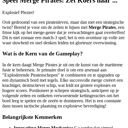
Speel Merge Pirates: Zet Koers naar ...
Explosief Plezier!
Ooit gedroomd van een piratenleven, maar dan met een strategische
twist? Bereid je voor om de zeilen te hijsen met
Merge Pirates
, een
frisse kijk op het merge-genre dat je verwachtingen gaat overtreffen!
Dit is niet zomaar een match-3 spel; het is een avontuur op volle zee
waar sluwheid en snel denken leiden tot glorieuze overwinning.
Wat is de Kern van de Gameplay?
In de kern daagt Merge Pirates je uit om de kunst van de maritieme
fusie te beheersen. Je primaire doel is om een arsenaal aan
"Exploderende Piratenschepen" te combineren en te upgraden op
een dynamisch bord met tegels. Elke succesvolle merge creëert een
krachtiger, destructiever schip, wat leidt tot grotere explosies en
hogere scores. Positioneer je schepen strategisch, anticipeer op je
volgende zetten en ontketen verwoestende kettingreacties om het
bord leeg te spelen en de zeeën te domineren. Het is een constante
dans tussen tactische plaatsing en explosieve bevrediging!
Belangrijkste Kenmerken
Innovatieve Merge Mechanics:
Ga verder dan simpel