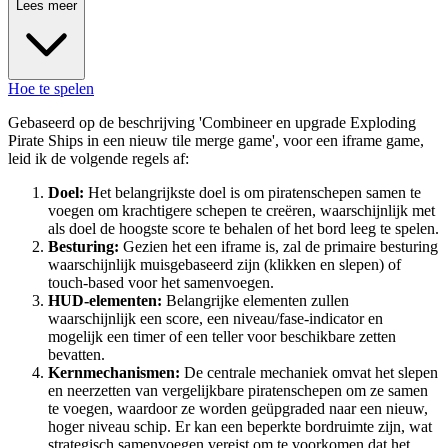
Lees meer
Hoe te spelen
Gebaseerd op de beschrijving 'Combineer en upgrade Exploding
Pirate Ships in een nieuw tile merge game', voor een iframe game,
leid ik de volgende regels af:
Doel:
Het belangrijkste doel is om piratenschepen samen te
voegen om krachtigere schepen te creëren, waarschijnlijk met
als doel de hoogste score te behalen of het bord leeg te spelen.
Besturing:
Gezien het een iframe is, zal de primaire besturing
waarschijnlijk muisgebaseerd zijn (klikken en slepen) of
touch-based voor het samenvoegen.
HUD-elementen:
Belangrijke elementen zullen
waarschijnlijk een score, een niveau/fase-indicator en
mogelijk een timer of een teller voor beschikbare zetten
bevatten.
Kernmechanismen:
De centrale mechaniek omvat het slepen
en neerzetten van vergelijkbare piratenschepen om ze samen
te voegen, waardoor ze worden geüpgraded naar een nieuw,
hoger niveau schip. Er kan een beperkte bordruimte zijn, wat
strategisch samenvoegen vereist om te voorkomen dat het