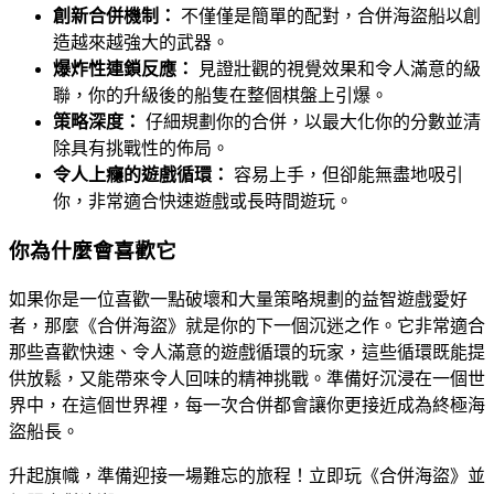
創新合併機制：
不僅僅是簡單的配對，合併海盜船以創
造越來越強大的武器。
爆炸性連鎖反應：
見證壯觀的視覺效果和令人滿意的級
聯，你的升級後的船隻在整個棋盤上引爆。
策略深度：
仔細規劃你的合併，以最大化你的分數並清
除具有挑戰性的佈局。
令人上癮的遊戲循環：
容易上手，但卻能無盡地吸引
你，非常適合快速遊戲或長時間遊玩。
你為什麼會喜歡它
如果你是一位喜歡一點破壞和大量策略規劃的益智遊戲愛好
者，那麼《合併海盜》就是你的下一個沉迷之作。它非常適合
那些喜歡快速、令人滿意的遊戲循環的玩家，這些循環既能提
供放鬆，又能帶來令人回味的精神挑戰。準備好沉浸在一個世
界中，在這個世界裡，每一次合併都會讓你更接近成為終極海
盜船長。
升起旗幟，準備迎接一場難忘的旅程！立即玩《合併海盜》並