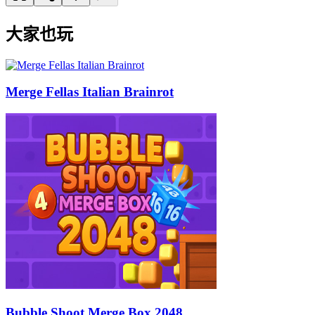
大家也玩
Merge Fellas Italian Brainrot
Bubble Shoot Merge Box 2048