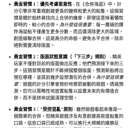
黃金習慣 1：優先考慮垂直性
- 在《合併海盜》中，計
分引擎非常重視創建更長的鏈條和更大的船隻。這個習
慣是關於始終尋找向上合併的機會，即使這意味著犧牲
即時的、較小的合併。
為什麼這很重要
：每一層級的爆
炸海盜船不僅產生更多分數，而且還清除更大的區域，
創造級聯合併，這是高分的命脈。避免水平合併，除非
絕對需要清除版面。
黃金習慣 2：版面狀態意識（「下三步」規則）
- 精英
玩家不僅對目前的版面做出反應；他們預測接下來的三
步。這個習慣是關於不斷掃描整個版面，預測新船將出
現在哪裡，並提前幾步設想潛在的合併。
為什麼這很重
要
：遊戲的計分引擎會微妙地懲罰被動的遊戲。透過預
測，您可以策略性地放置船隻以設置未來的有價值合
併，而不是拼命試圖清理空間。
黃金習慣 3："受控混亂"原則
- 雖然遊戲看起來像是一
個簡單的合併，但精英遊戲涉及有意創建高密度船隻的
口袋，這些口袋已經成熟，可以進行大規模的連鎖反