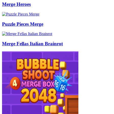
Merge Heroes
Puzzle Pieces Merge
Merge Fellas Italian Brainrot