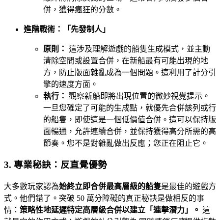
併，獲得瘋狂的分數。
進階戰術：「先發制人」
原則：
這涉及理解遊戲的船隻生成模式，並主動
清除空間或設置合併，在新船最有可能出現的地
方，防止版面雜亂成為一個問題。這利用了計分引
擎的速度方面。
執行：
觀察新船即將出現位置的微妙視覺提示。
一旦您確定了可能的生成點，就優先合併該列或行
的船隻，即使這是一個低價值合併。這可以保持版
面暢通，允許連續合併，並保持獲得高分所需的高
節奏。您不是對雜亂做出反應；您正在阻止它。
3. 專業秘訣：反直覺優勢
大多數玩家認為
始終立即合併最高層級的船隻
是最佳的遊戲方
式。他們錯了。突破 50 萬分障礙的真正秘訣是做相反的事
情：
策略性地延遲特定高層級合併以建立「連擊潛力」。
這