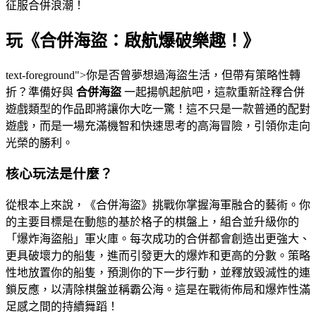
征服合併浪潮！
玩《合併海盜：啟航爆破樂趣！》
text-foreground">你是否曾夢想過海盜生活，但帶有策略性轉
折？準備好與
合併海盜
一起揚帆起航吧，這款重新詮釋合併
遊戲類型的作品即將讓你大吃一驚！這不只是一款普通的配對
遊戲，而是一場充滿機智和快速思考的高海冒險，引領你走向
光榮的勝利。
核心玩法是什麼？
從根本上來說，《合併海盜》挑戰你掌握海軍融合的藝術。你
的主要目標是在動態的基於格子的棋盤上，組合並升級你的
「爆炸海盜船」軍火庫。每次成功的合併都會創造出更強大、
更具破壞力的船隻，進而引發更大的爆炸和更高的分數。策略
性地放置你的船隻，預測你的下一步行動，並釋放毀滅性的連
鎖反應，以清除棋盤並稱霸公海。這是在戰術佈局和爆炸性滿
足感之間的持續舞蹈！