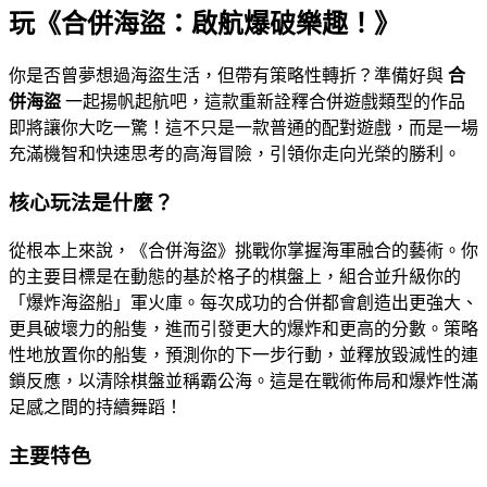
玩《合併海盜：啟航爆破樂趣！》
你是否曾夢想過海盜生活，但帶有策略性轉折？準備好與
合
併海盜
一起揚帆起航吧，這款重新詮釋合併遊戲類型的作品
即將讓你大吃一驚！這不只是一款普通的配對遊戲，而是一場
充滿機智和快速思考的高海冒險，引領你走向光榮的勝利。
核心玩法是什麼？
從根本上來說，《合併海盜》挑戰你掌握海軍融合的藝術。你
的主要目標是在動態的基於格子的棋盤上，組合並升級你的
「爆炸海盜船」軍火庫。每次成功的合併都會創造出更強大、
更具破壞力的船隻，進而引發更大的爆炸和更高的分數。策略
性地放置你的船隻，預測你的下一步行動，並釋放毀滅性的連
鎖反應，以清除棋盤並稱霸公海。這是在戰術佈局和爆炸性滿
足感之間的持續舞蹈！
主要特色