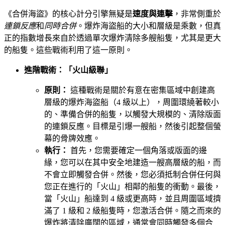
《合併海盜》的核心計分引擎無疑是
速度與連擊
，非常側重於
連鎖反應
和
同時合併
。爆炸海盜船的大小和層級是乘數，但真
正的指數增長來自於透過單次爆炸清除多艘船隻，尤其是更大
的船隻。這些戰術利用了這一原則。
進階戰術：「火山級聯」
原則：
這種戰術是關於有意在密集區域中創建高
層級的爆炸海盜船（4 級以上），周圍環繞著較小
的、準備合併的船隻，以觸發大規模的、清除版面
的連鎖反應。目標是引爆一艘船，然後引起整個螢
幕的骨牌效應。
執行：
首先，您需要確定一個角落或版面的邊
緣，您可以在其中安全地建造一艘高層級的船，而
不會立即觸發合併。然後，您必須抵制合併任何與
您正在進行的「火山」相鄰的船隻的衝動。最後，
當「火山」船達到 4 級或更高時，並且周圍區域擠
滿了 1 級和 2 級船隻時，您激活合併。隨之而來的
爆炸將清除廣闊的區域，通常會同時觸發多個合