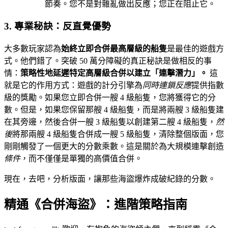
節奏。您不是對雜亂做出反應；您正在阻止它。
3. 專業秘訣：反直覺優勢
大多數玩家認為
始終立即合併最高層級的船隻
是最佳的遊戲方
式。他們錯了。突破 50 萬分障礙的真正秘訣是做相反的事
情：
策略性地延遲特定高層級合併以建立「連擊潛力」。
這
就是它的作用方式：遊戲的計分引擎為
同時連鎖反應
提供指數
級的獎勵。如果您立即合併一艘 4 級船隻，您將獲得它的分
數。但是，如果您保留那艘 4 級船隻，而是將兩艘 3 級船隻建
在其旁邊，然後合併一艘 3 級船隻以創建第二艘 4 級船隻，
然
後
將那兩艘 4 級船隻合併成一艘 5 級船隻，清除整個版面，您
剛剛觸發了一個更大的分數乘數。這是關於為大規模連擊創造
條件
，而不僅僅是單獨的高價值合併。
現在，去吧，分析版面，讓那些海盜爆炸成破紀錄的分數。
精通《合併海盜》：進階策略指南