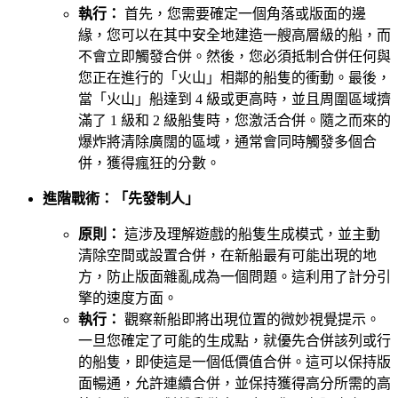
執行：
首先，您需要確定一個角落或版面的邊
緣，您可以在其中安全地建造一艘高層級的船，而
不會立即觸發合併。然後，您必須抵制合併任何與
您正在進行的「火山」相鄰的船隻的衝動。最後，
當「火山」船達到 4 級或更高時，並且周圍區域擠
滿了 1 級和 2 級船隻時，您激活合併。隨之而來的
爆炸將清除廣闊的區域，通常會同時觸發多個合
併，獲得瘋狂的分數。
進階戰術：「先發制人」
原則：
這涉及理解遊戲的船隻生成模式，並主動
清除空間或設置合併，在新船最有可能出現的地
方，防止版面雜亂成為一個問題。這利用了計分引
擎的速度方面。
執行：
觀察新船即將出現位置的微妙視覺提示。
一旦您確定了可能的生成點，就優先合併該列或行
的船隻，即使這是一個低價值合併。這可以保持版
面暢通，允許連續合併，並保持獲得高分所需的高