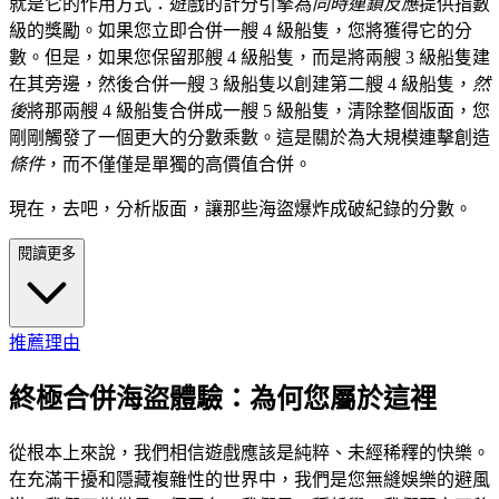
就是它的作用方式：遊戲的計分引擎為
同時連鎖反應
提供指數
級的獎勵。如果您立即合併一艘 4 級船隻，您將獲得它的分
數。但是，如果您保留那艘 4 級船隻，而是將兩艘 3 級船隻建
在其旁邊，然後合併一艘 3 級船隻以創建第二艘 4 級船隻，
然
後
將那兩艘 4 級船隻合併成一艘 5 級船隻，清除整個版面，您
剛剛觸發了一個更大的分數乘數。這是關於為大規模連擊創造
條件
，而不僅僅是單獨的高價值合併。
現在，去吧，分析版面，讓那些海盜爆炸成破紀錄的分數。
閱讀更多
推薦理由
終極合併海盜體驗：為何您屬於這裡
從根本上來說，我們相信遊戲應該是純粹、未經稀釋的快樂。
在充滿干擾和隱藏複雜性的世界中，我們是您無縫娛樂的避風