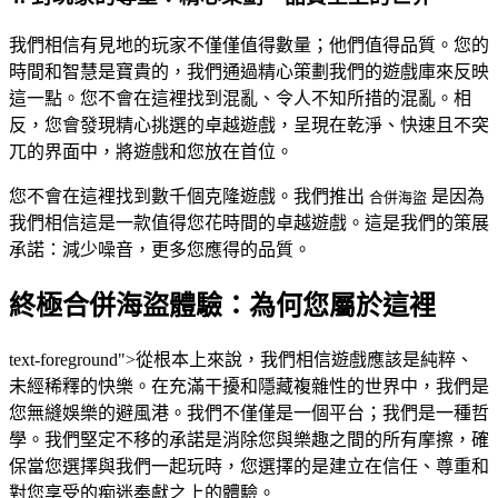
我們相信有見地的玩家不僅僅值得數量；他們值得品質。您的
時間和智慧是寶貴的，我們通過精心策劃我們的遊戲庫來反映
這一點。您不會在這裡找到混亂、令人不知所措的混亂。相
反，您會發現精心挑選的卓越遊戲，呈現在乾淨、快速且不突
兀的界面中，將遊戲和您放在首位。
您不會在這裡找到數千個克隆遊戲。我們推出
是因為
合併海盜
我們相信這是一款值得您花時間的卓越遊戲。這是我們的策展
承諾：減少噪音，更多您應得的品質。
終極合併海盜體驗：為何您屬於這裡
text-foreground">從根本上來說，我們相信遊戲應該是純粹、
未經稀釋的快樂。在充滿干擾和隱藏複雜性的世界中，我們是
您無縫娛樂的避風港。我們不僅僅是一個平台；我們是一種哲
學。我們堅定不移的承諾是消除您與樂趣之間的所有摩擦，確
保當您選擇與我們一起玩時，您選擇的是建立在信任、尊重和
對您享受的痴迷奉獻之上的體驗。