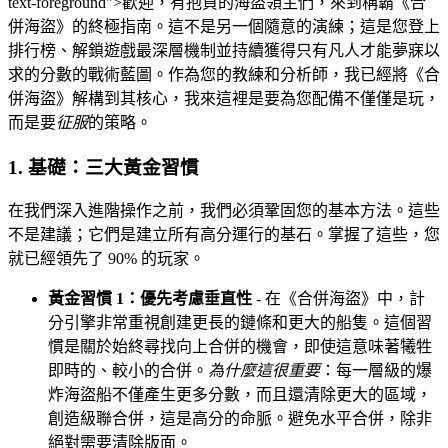
text-foreground">歡迎，有抱負的海盜領主們，來到稱霸《合
併海盜》的終極指南。這不是另一個隨意的演練；這是您登上
排行榜、解鎖遊戲最深層機制並持續獲得只有凡人才能夢寐以
求的分數的戰術藍圖。作為您的教練和分析師，我已經將《合
併海盜》解構到其核心，我來這裡是要為您配備不僅僅是玩，
而是要
征服
的策略。
1. 基礎：三大黃金習慣
在我們深入進階操作之前，我們必須鞏固您的基本方法。這些
不是建議；它們是建立所有高分運行的基石。掌握了這些，您
就已經領先了 90% 的玩家。
黃金習慣 1：優先考慮垂直性
- 在《合併海盜》中，計
分引擎非常重視創建更長的鏈條和更大的船隻。這個習
慣是關於始終尋找向上合併的機會，即使這意味著犧牲
即時的、較小的合併。
為什麼這很重要
：每一層級的爆
炸海盜船不僅產生更多分數，而且還清除更大的區域，
創造級聯合併，這是高分的命脈。避免水平合併，除非
絕對需要清除版面。