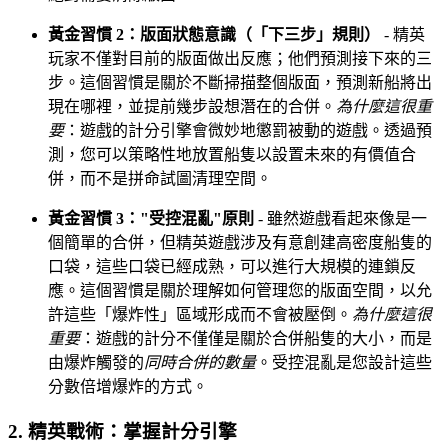
黃金習慣 2：版面狀態意識（「下三步」規則）
- 精英
玩家不僅對目前的版面做出反應；他們預測接下來的三
步。這個習慣是關於不斷掃描整個版面，預測新船將出
現在哪裡，並提前幾步設想潛在的合併。
為什麼這很重
要
：遊戲的計分引擎會微妙地懲罰被動的遊戲。透過預
測，您可以策略性地放置船隻以設置未來的有價值合
併，而不是拼命試圖清理空間。
黃金習慣 3："受控混亂"原則
- 雖然遊戲看起來像是一
個簡單的合併，但精英遊戲涉及有意創建高密度船隻的
口袋，這些口袋已經成熟，可以進行大規模的連鎖反
應。這個習慣是關於理解如何管理您的版面空間，以允
許這些「爆炸性」區域形成而不會被壓倒。
為什麼這很
重要
：遊戲的計分不僅僅是關於合併船隻的大小，而是
由爆炸觸發的
同時合併的數量
。受控混亂是您設計這些
分數倍增爆炸的方式。
2. 精英戰術：掌握計分引擎