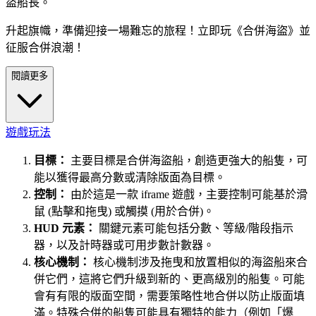
盜船長。
升起旗幟，準備迎接一場難忘的旅程！立即玩《合併海盜》並
征服合併浪潮！
閱讀更多
遊戲玩法
目標：
主要目標是合併海盜船，創造更強大的船隻，可
能以獲得最高分數或清除版面為目標。
控制：
由於這是一款 iframe 遊戲，主要控制可能基於滑
鼠 (點擊和拖曳) 或觸摸 (用於合併)。
HUD 元素：
關鍵元素可能包括分數、等級/階段指示
器，以及計時器或可用步數計數器。
核心機制：
核心機制涉及拖曳和放置相似的海盜船來合
併它們，這將它們升級到新的、更高級別的船隻。可能
會有有限的版面空間，需要策略性地合併以防止版面填
滿。特殊合併的船隻可能具有獨特的能力（例如「爆