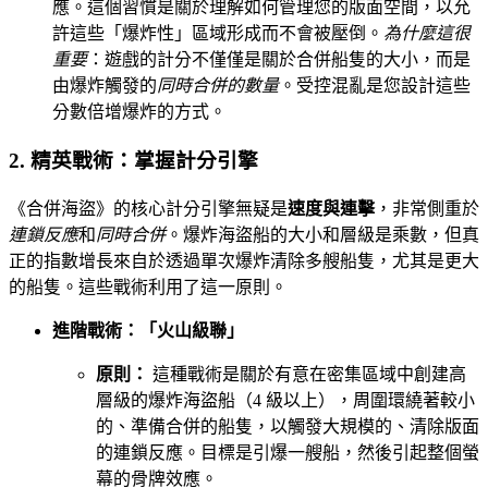
應。這個習慣是關於理解如何管理您的版面空間，以允
許這些「爆炸性」區域形成而不會被壓倒。
為什麼這很
重要
：遊戲的計分不僅僅是關於合併船隻的大小，而是
由爆炸觸發的
同時合併的數量
。受控混亂是您設計這些
分數倍增爆炸的方式。
2. 精英戰術：掌握計分引擎
《合併海盜》的核心計分引擎無疑是
速度與連擊
，非常側重於
連鎖反應
和
同時合併
。爆炸海盜船的大小和層級是乘數，但真
正的指數增長來自於透過單次爆炸清除多艘船隻，尤其是更大
的船隻。這些戰術利用了這一原則。
進階戰術：「火山級聯」
原則：
這種戰術是關於有意在密集區域中創建高
層級的爆炸海盜船（4 級以上），周圍環繞著較小
的、準備合併的船隻，以觸發大規模的、清除版面
的連鎖反應。目標是引爆一艘船，然後引起整個螢
幕的骨牌效應。