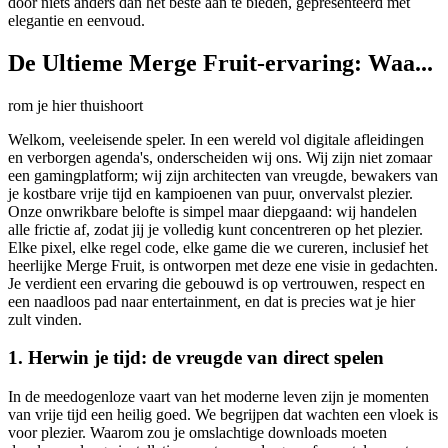
door niets anders dan het beste aan te bieden, gepresenteerd met
elegantie en eenvoud.
De Ultieme Merge Fruit-ervaring: Waa...
rom je hier thuishoort
Welkom, veeleisende speler. In een wereld vol digitale afleidingen
en verborgen agenda's, onderscheiden wij ons. Wij zijn niet zomaar
een gamingplatform; wij zijn architecten van vreugde, bewakers van
je kostbare vrije tijd en kampioenen van puur, onvervalst plezier.
Onze onwrikbare belofte is simpel maar diepgaand: wij handelen
alle frictie af, zodat jij je volledig kunt concentreren op het plezier.
Elke pixel, elke regel code, elke game die we cureren, inclusief het
heerlijke Merge Fruit, is ontworpen met deze ene visie in gedachten.
Je verdient een ervaring die gebouwd is op vertrouwen, respect en
een naadloos pad naar entertainment, en dat is precies wat je hier
zult vinden.
1. Herwin je tijd: de vreugde van direct spelen
In de meedogenloze vaart van het moderne leven zijn je momenten
van vrije tijd een heilig goed. We begrijpen dat wachten een vloek is
voor plezier. Waarom zou je omslachtige downloads moeten