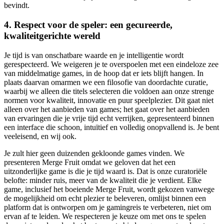
bevindt.
4. Respect voor de speler: een gecureerde,
kwaliteitgerichte wereld
Je tijd is van onschatbare waarde en je intelligentie wordt
gerespecteerd. We weigeren je te overspoelen met een eindeloze zee
van middelmatige games, in de hoop dat er iets blijft hangen. In
plaats daarvan omarmen we een filosofie van doordachte curatie,
waarbij we alleen die titels selecteren die voldoen aan onze strenge
normen voor kwaliteit, innovatie en puur speelplezier. Dit gaat niet
alleen over het aanbieden van games; het gaat over het aanbieden
van ervaringen die je vrije tijd echt verrijken, gepresenteerd binnen
een interface die schoon, intuïtief en volledig onopvallend is. Je bent
veeleisend, en wij ook.
Je zult hier geen duizenden gekloonde games vinden. We
presenteren Merge Fruit omdat we geloven dat het een
uitzonderlijke game is die je tijd waard is. Dat is onze curatoriële
belofte: minder ruis, meer van de kwaliteit die je verdient. Elke
game, inclusief het boeiende Merge Fruit, wordt gekozen vanwege
de mogelijkheid om echt plezier te beleveren, omlijst binnen een
platform dat is ontworpen om je gamingreis te verbeteren, niet om
ervan af te leiden. We respecteren je keuze om met ons te spelen