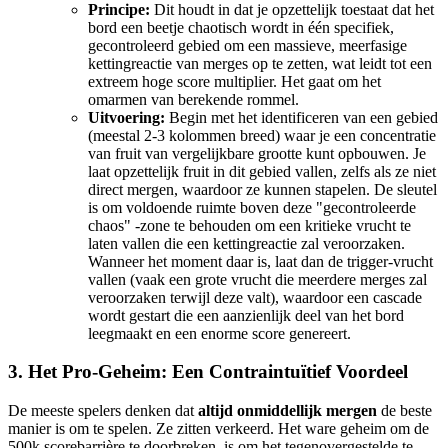
Principe:
Dit houdt in dat je opzettelijk toestaat dat het
bord een beetje chaotisch wordt in één specifiek,
gecontroleerd gebied om een massieve, meerfasige
kettingreactie van merges op te zetten, wat leidt tot een
extreem hoge score multiplier. Het gaat om het
omarmen van berekende rommel.
Uitvoering:
Begin met het identificeren van een gebied
(meestal 2-3 kolommen breed) waar je een concentratie
van fruit van vergelijkbare grootte kunt opbouwen. Je
laat opzettelijk fruit in dit gebied vallen, zelfs als ze niet
direct mergen, waardoor ze kunnen stapelen. De sleutel
is om voldoende ruimte boven deze "gecontroleerde
chaos" -zone te behouden om een kritieke vrucht te
laten vallen die een kettingreactie zal veroorzaken.
Wanneer het moment daar is, laat dan de trigger-vrucht
vallen (vaak een grote vrucht die meerdere merges zal
veroorzaken terwijl deze valt), waardoor een cascade
wordt gestart die een aanzienlijk deel van het bord
leegmaakt en een enorme score genereert.
3. Het Pro-Geheim: Een Contraintuïtief Voordeel
De meeste spelers denken dat
altijd onmiddellijk mergen
de beste
manier is om te spelen. Ze zitten verkeerd. Het ware geheim om de
500k scorebarrière te doorbreken, is om het tegenovergestelde te