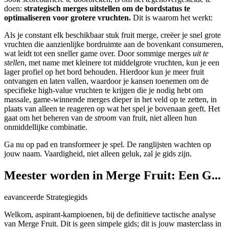
doen:
strategisch merges uitstellen om de bordstatus te
optimaliseren voor grotere vruchten.
Dit is waarom het werkt:
Als je constant elk beschikbaar stuk fruit merge, creëer je snel grote
vruchten die aanzienlijke bordruimte aan de bovenkant consumeren,
wat leidt tot een sneller game over. Door sommige merges
uit te
stellen
, met name met kleinere tot middelgrote vruchten, kun je een
lager profiel op het bord behouden. Hierdoor kun je meer fruit
ontvangen en laten vallen, waardoor je kansen toenemen om de
specifieke high-value vruchten te krijgen die je nodig hebt om
massale, game-winnende merges dieper in het veld op te zetten, in
plaats van alleen te reageren op wat het spel je bovenaan geeft. Het
gaat om het beheren van de
stroom
van fruit, niet alleen hun
onmiddellijke combinatie.
Ga nu op pad en transformeer je spel. De ranglijsten wachten op
jouw naam. Vaardigheid, niet alleen geluk, zal je gids zijn.
Meester worden in Merge Fruit: Een G...
eavanceerde Strategiegids
Welkom, aspirant-kampioenen, bij de definitieve tactische analyse
van Merge Fruit. Dit is geen simpele gids; dit is jouw masterclass in