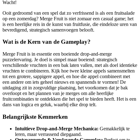
Wacht!
Ooit gedroomd van een spel dat zo verfrissend is als een fruitsalade
op een zomerdag? Merge Fruit is niet zomaar een casual game; het
is een heerlijke reis in de kunst van fruitfusie, die eindeloze uren van
bevredigend, strategisch samenvoegen belooft.
Wat is de Kern van de Gameplay?
Merge Fruit is in essentie een boeiende drop-and-merge
puzzelervaring. Je doel is simpel maar boeiend: strategisch
verschillende vruchten in een bak laten vallen, met als doel identieke
vruchten te combineren. Kijk hoe twee kleine appels samensmelten
tot een grotere, sappigere appel, en hoe die appel combineert met
een andere om iets geheel nieuws en spannends te vormen! De
uitdaging zit in zorgvuldige plaatsing, het voorkomen dat je bak
overloopt en het plannen van je merges om alle heerlijke
fruitcombinaties te ontdekken die het spel te bieden heeft. Het is een
dans van logica en geluk, waarbij elke drop telt.
Belangrijkste Kenmerken
Intuïtieve Drop-and-Merge Mechanica:
Gemakkelijk te
leren, maar verrassend diepgaand.
Ontspannende & Verslavende Gameplay:
Perfect om te