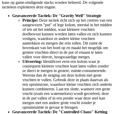
kans op game-eindigende stacks worden beheerd. De volgende
tactieken exploiteren deze engine.
Geavanceerde Tactiek: De "Gravity Well" Strategie
Principe:
Deze tactiek richt zich op het creëren van een
aangewezen "put" of lege kolom, meestal in het midden
of iets uit het midden, waar kleinere vruchten
doelbewust kunnen worden laten vallen en zich kunnen
vestigen, waardoor ze andere kleine vruchten
aantrekken en mergen die erin rollen. Dit ruimt de
bovenkant van het bord op en maakt het mogelijk om
grotere vruchten direct in de put of ernaast te laten
vallen voor directe, hoogwaardige merges.
Uitvoering:
Identificeer eerst een kolom waar je
consequent kleinere vruchten kunt laten vallen zonder
ze direct te mergen in grotere, ruimte-consumerende.
Weersta dan de neiging om deze kolom met grote
vruchten te vullen. Gebruik deze in plaats daarvan als
een opruimzone, waardoor kleine vruchten zich onderin
kunnen combineren. Laat ten slotte, wanneer een grote
vrucht (zoals een watermeloen) wordt gecreëerd, deze
in de put vallen of in een positie waar deze snel kan
mergen met een andere grote vrucht zonder je
opruimruimte in gevaar te brengen.
Geavanceerde Tactiek: De "Controlled Chaos" Ketting