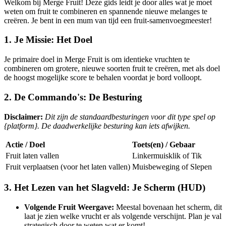
Welkom bij Merge Fruit! Deze gids leidt je door alles wat je moet
weten om fruit te combineren en spannende nieuwe melanges te
creëren. Je bent in een mum van tijd een fruit-samenvoegmeester!
1. Je Missie: Het Doel
Je primaire doel in Merge Fruit is om identieke vruchten te
combineren om grotere, nieuwe soorten fruit te creëren, met als doel
de hoogst mogelijke score te behalen voordat je bord volloopt.
2. De Commando's: De Besturing
Disclaimer:
Dit zijn de standaardbesturingen voor dit type spel op
{platform}. De daadwerkelijke besturing kan iets afwijken.
Actie / Doel
Toets(en) / Gebaar
Fruit laten vallen
Linkermuisklik of Tik
Fruit verplaatsen (voor het laten vallen)
Muisbeweging of Slepen
3. Het Lezen van het Slagveld: Je Scherm (HUD)
Volgende Fruit Weergave:
Meestal bovenaan het scherm, dit
laat je zien welke vrucht er als volgende verschijnt. Plan je val
strategisch door te weten wat er komt!