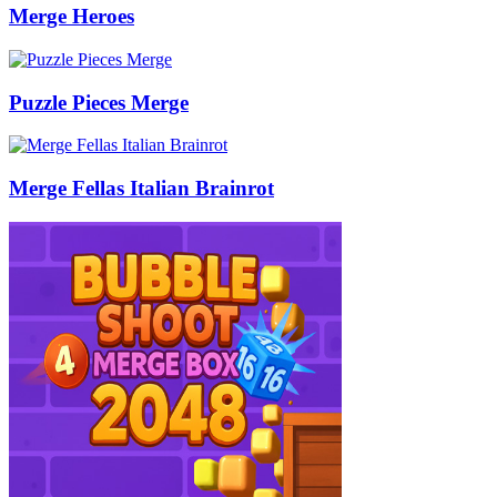
Merge Heroes
Puzzle Pieces Merge
Merge Fellas Italian Brainrot