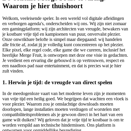
Waarom je hier thuishoort
Welkom, veeleisende speler. In een wereld vol digitale afleidingen
en verborgen agenda's, onderscheiden wij ons. Wij zijn niet zomaar
een gamingplatform; wij zijn architecten van vreugde, bewakers van
je kostbare vrije tijd en kampioenen van puur, onvervalst plezier.
Onze onwrikbare belofte is simpel maar diepgaand: wij handelen
alle frictie af, zodat jij je volledig kunt concentreren op het plezier.
Elke pixel, elke regel code, elke game die we cureren, inclusief het
heerlijke Merge Fruit, is ontworpen met deze ene visie in gedachten.
Je verdient een ervaring die gebouwd is op vertrouwen, respect en
een naadloos pad naar entertainment, en dat is precies wat je hier
zult vinden.
1. Herwin je tijd: de vreugde van direct spelen
In de meedogenloze vaart van het moderne leven zijn je momenten
van vrije tijd een heilig goed. We begrijpen dat wachten een vloek is
voor plezier. Waarom zou je omslachtige downloads moeten
doorlopen, lange installaties moeten verdragen of worstelen met
compatibiliteitsproblemen als je gewoon direct in het hart van een
game wilt duiken? Wij geloven dat je vrije tijd te kostbaar is om te
worden verspild aan technische hindernissen. Ons platform is
ontworpen voor onmiddellijke bevrediging.