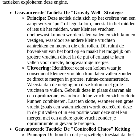
tactieken exploiteren deze engine.
Geavanceerde Tactiek: De "Gravity Well" Strategie
Principe:
Deze tactiek richt zich op het creëren van een
aangewezen "put" of lege kolom, meestal in het midden
of iets uit het midden, waar kleinere vruchten
doelbewust kunnen worden laten vallen en zich kunnen
vestigen, waardoor ze andere kleine vruchten
aantrekken en mergen die erin rollen. Dit ruimt de
bovenkant van het bord op en maakt het mogelijk om
grotere vruchten direct in de put of ernaast te laten
vallen voor directe, hoogwaardige merges.
Uitvoering:
Identificeer eerst een kolom waar je
consequent kleinere vruchten kunt laten vallen zonder
ze direct te mergen in grotere, ruimte-consumerende.
Weersta dan de neiging om deze kolom met grote
vruchten te vullen. Gebruik deze in plaats daarvan als
een opruimzone, waardoor kleine vruchten zich onderin
kunnen combineren. Laat ten slotte, wanneer een grote
vrucht (zoals een watermeloen) wordt gecreëerd, deze
in de put vallen of in een positie waar deze snel kan
mergen met een andere grote vrucht zonder je
opruimruimte in gevaar te brengen.
Geavanceerde Tactiek: De "Controlled Chaos" Ketting
Principe:
Dit houdt in dat je opzettelijk toestaat dat het