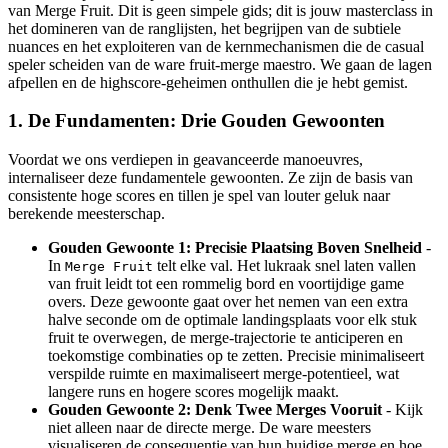
van Merge Fruit. Dit is geen simpele gids; dit is jouw masterclass in
het domineren van de ranglijsten, het begrijpen van de subtiele
nuances en het exploiteren van de kernmechanismen die de casual
speler scheiden van de ware fruit-merge maestro. We gaan de lagen
afpellen en de highscore-geheimen onthullen die je hebt gemist.
1. De Fundamenten: Drie Gouden Gewoonten
Voordat we ons verdiepen in geavanceerde manoeuvres,
internaliseer deze fundamentele gewoonten. Ze zijn de basis van
consistente hoge scores en tillen je spel van louter geluk naar
berekende meesterschap.
Gouden Gewoonte 1: Precisie Plaatsing Boven Snelheid
-
In
telt elke val. Het lukraak snel laten vallen
Merge Fruit
van fruit leidt tot een rommelig bord en voortijdige game
overs. Deze gewoonte gaat over het nemen van een extra
halve seconde om de optimale landingsplaats voor elk stuk
fruit te overwegen, de merge-trajectorie te anticiperen en
toekomstige combinaties op te zetten. Precisie minimaliseert
verspilde ruimte en maximaliseert merge-potentieel, wat
langere runs en hogere scores mogelijk maakt.
Gouden Gewoonte 2: Denk Twee Merges Vooruit
- Kijk
niet alleen naar de directe merge. De ware meesters
visualiseren de consequentie van hun huidige merge en hoe