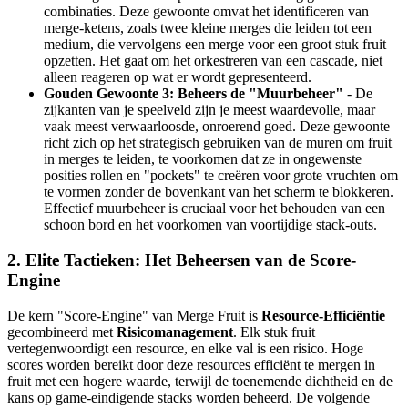
combinaties. Deze gewoonte omvat het identificeren van
merge-ketens, zoals twee kleine merges die leiden tot een
medium, die vervolgens een merge voor een groot stuk fruit
opzetten. Het gaat om het orkestreren van een cascade, niet
alleen reageren op wat er wordt gepresenteerd.
Gouden Gewoonte 3: Beheers de "Muurbeheer"
- De
zijkanten van je speelveld zijn je meest waardevolle, maar
vaak meest verwaarloosde, onroerend goed. Deze gewoonte
richt zich op het strategisch gebruiken van de muren om fruit
in merges te leiden, te voorkomen dat ze in ongewenste
posities rollen en "pockets" te creëren voor grote vruchten om
te vormen zonder de bovenkant van het scherm te blokkeren.
Effectief muurbeheer is cruciaal voor het behouden van een
schoon bord en het voorkomen van voortijdige stack-outs.
2. Elite Tactieken: Het Beheersen van de Score-
Engine
De kern "Score-Engine" van Merge Fruit is
Resource-Efficiëntie
gecombineerd met
Risicomanagement
. Elk stuk fruit
vertegenwoordigt een resource, en elke val is een risico. Hoge
scores worden bereikt door deze resources efficiënt te mergen in
fruit met een hogere waarde, terwijl de toenemende dichtheid en de
kans op game-eindigende stacks worden beheerd. De volgende