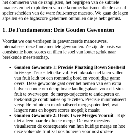
het domineren van de ranglijsten, het begrijpen van de subtiele
nuances en het exploiteren van de kernmechanismen die de casual
speler scheiden van de ware fruit-merge maestro. We gaan de lagen
afpellen en de highscore-geheimen onthullen die je hebt gemist.
1. De Fundamenten: Drie Gouden Gewoonten
Voordat we ons verdiepen in geavanceerde manoeuvres,
internaliseer deze fundamentele gewoonten. Ze zijn de basis van
consistente hoge scores en tillen je spel van louter geluk naar
berekende meesterschap.
Gouden Gewoonte 1: Precisie Plaatsing Boven Snelheid
-
In
telt elke val. Het lukraak snel laten vallen
Merge Fruit
van fruit leidt tot een rommelig bord en voortijdige game
overs. Deze gewoonte gaat over het nemen van een extra
halve seconde om de optimale landingsplaats voor elk stuk
fruit te overwegen, de merge-trajectorie te anticiperen en
toekomstige combinaties op te zetten. Precisie minimaliseert
verspilde ruimte en maximaliseert merge-potentieel, wat
langere runs en hogere scores mogelijk maakt.
Gouden Gewoonte 2: Denk Twee Merges Vooruit
- Kijk
niet alleen naar de directe merge. De ware meesters
visualiseren de consequentie van hun huidige merge en hoe
deze volgende fruit zal positioneren voor nog grotere