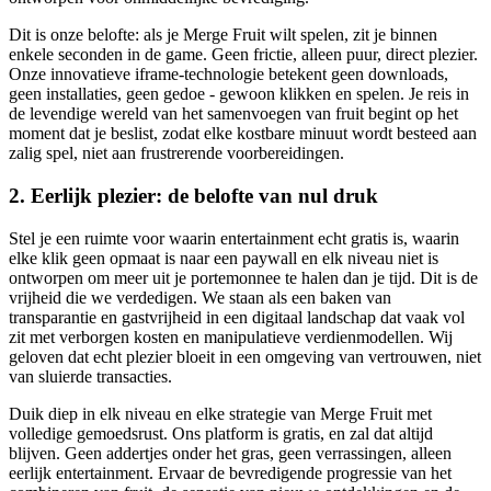
Dit is onze belofte: als je Merge Fruit wilt spelen, zit je binnen
enkele seconden in de game. Geen frictie, alleen puur, direct plezier.
Onze innovatieve iframe-technologie betekent geen downloads,
geen installaties, geen gedoe - gewoon klikken en spelen. Je reis in
de levendige wereld van het samenvoegen van fruit begint op het
moment dat je beslist, zodat elke kostbare minuut wordt besteed aan
zalig spel, niet aan frustrerende voorbereidingen.
2. Eerlijk plezier: de belofte van nul druk
Stel je een ruimte voor waarin entertainment echt gratis is, waarin
elke klik geen opmaat is naar een paywall en elk niveau niet is
ontworpen om meer uit je portemonnee te halen dan je tijd. Dit is de
vrijheid die we verdedigen. We staan als een baken van
transparantie en gastvrijheid in een digitaal landschap dat vaak vol
zit met verborgen kosten en manipulatieve verdienmodellen. Wij
geloven dat echt plezier bloeit in een omgeving van vertrouwen, niet
van sluierde transacties.
Duik diep in elk niveau en elke strategie van Merge Fruit met
volledige gemoedsrust. Ons platform is gratis, en zal dat altijd
blijven. Geen addertjes onder het gras, geen verrassingen, alleen
eerlijk entertainment. Ervaar de bevredigende progressie van het