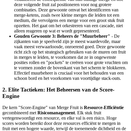
deze volgende fruit zal positioneren voor nog grotere
combinaties. Deze gewoonte omvat het identificeren van
merge-ketens, zoals twee kleine merges die leiden tot een
medium, die vervolgens een merge voor een groot stuk fruit
opzetten. Het gaat om het orkestreren van een cascade, niet
alleen reageren op wat er wordt gepresenteerd.
Gouden Gewoonte 3: Beheers de "Muurbeheer"
- De
zijkanten van je speelveld zijn je meest waardevolle, maar
vaak meest verwaarloosde, onroerend goed. Deze gewoonte
richt zich op het strategisch gebruiken van de muren om fruit
in merges te leiden, te voorkomen dat ze in ongewenste
posities rollen en "pockets" te creëren voor grote vruchten om
te vormen zonder de bovenkant van het scherm te blokkeren.
Effectief muurbeheer is cruciaal voor het behouden van een
schoon bord en het voorkomen van voortijdige stack-outs.
2. Elite Tactieken: Het Beheersen van de Score-
Engine
De kern "Score-Engine" van Merge Fruit is
Resource-Efficiëntie
gecombineerd met
Risicomanagement
. Elk stuk fruit
vertegenwoordigt een resource, en elke val is een risico. Hoge
scores worden bereikt door deze resources efficiënt te mergen in
fruit met een hogere waarde, terwijl de toenemende dichtheid en de