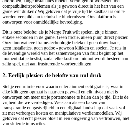
doorlopen, lange installaties moeten verdragen of worstelen met
compatibiliteitsproblemen als je gewoon direct in het hart van een
game wilt duiken? Wij geloven dat je vrije tijd te kostbaar is om te
worden verspild aan technische hindernissen. Ons platform is
ontworpen voor onmiddellijke bevrediging.
Dit is onze belofte: als je Merge Fruit wilt spelen, zit je binnen
enkele seconden in de game. Geen frictie, alleen puur, direct plezier.
Onze innovatieve iframe-technologie betekent geen downloads,
geen installaties, geen gedoe - gewoon klikken en spelen. Je reis in
de levendige wereld van het samenvoegen van fruit begint op het
moment dat je beslist, zodat elke kostbare minuut wordt besteed aan
zalig spel, niet aan frustrerende voorbereidingen.
2. Eerlijk plezier: de belofte van nul druk
Stel je een ruimte voor waarin entertainment echt gratis is, waarin
elke klik geen opmaat is naar een paywall en elk niveau niet is
ontworpen om meer uit je portemonnee te halen dan je tijd. Dit is de
vrijheid die we verdedigen. We staan als een baken van
transparantie en gastvrijheid in een digitaal landschap dat vaak vol
zit met verborgen kosten en manipulatieve verdienmodellen. Wij
geloven dat echt plezier bloeit in een omgeving van vertrouwen, niet
van sluierde transacties.