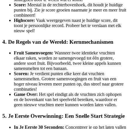
Score:
Meestal in de rechterbovenhoek, dit houdt je huidige
punten bij. Zie je score groeien naarmate je meer en meer fruit
combineert!
Highscore:
Vaak weergegeven naast je huidige score, dit
toont je persoonlijke record. Probeer het te verslaan met elk
nieuw spel!
4. De Regels van de Wereld: Kernmechanismen
Fruit Samenvoegen:
Wanneer twee identieke vruchten
elkaar raken, worden ze samengevoegd tot één grotere,
andere soort fruit. Bijvoorbeeld, twee kleine appels kunnen
samensmelten tot een banaan.
Scoren:
Je verdient punten elke keer dat vruchten
samensmelten. Grotere samenvoegingen en fruit van een
hoger niveau leveren meer punten op, dus streef naar grotere
combinaties!
Game Over:
Het spel eindigt als de vruchten zich ophopen
en de bovenkant van het speelveld bereiken, waardoor er
geen nieuwe vruchten meer kunnen worden laten vallen.
5. Je Eerste Overwinning: Een Snelle Start Strategie
In Je Eerste 30 Seconden:
Concentreer je op het laten vallen