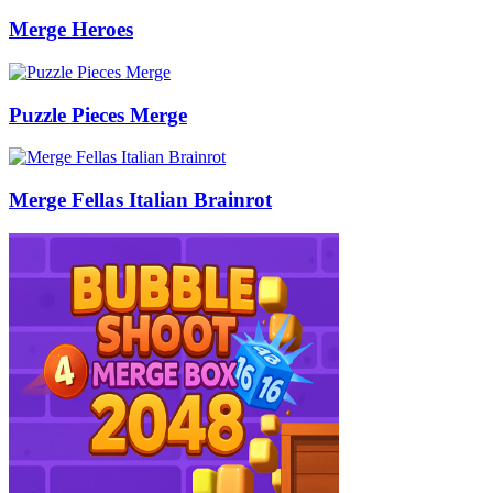
Merge Heroes
Puzzle Pieces Merge
Merge Fellas Italian Brainrot