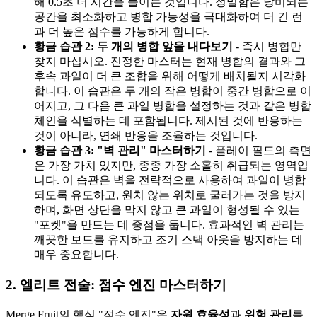
해 0.5초 더 시간을 들이는 것입니다. 정밀함은 낭비되는
공간을 최소화하고 병합 가능성을 극대화하여 더 긴 런
과 더 높은 점수를 가능하게 합니다.
황금 습관 2: 두 개의 병합 앞을 내다보기
- 즉시 병합만
찾지 마십시오. 진정한 마스터는 현재 병합의 결과와 그
후속 과일이 더 큰 조합을 위해 어떻게 배치될지 시각화
합니다. 이 습관은 두 개의 작은 병합이 중간 병합으로 이
어지고, 그 다음 큰 과일 병합을 설정하는 것과 같은 병합
체인을 식별하는 데 포함됩니다. 제시된 것에 반응하는
것이 아니라, 연쇄 반응을 조율하는 것입니다.
황금 습관 3: "벽 관리" 마스터하기
- 플레이 필드의 측면
은 가장 가치 있지만, 종종 가장 소홀히 취급되는 영역입
니다. 이 습관은 벽을 전략적으로 사용하여 과일이 병합
되도록 유도하고, 원치 않는 위치로 굴러가는 것을 방지
하며, 화면 상단을 막지 않고 큰 과일이 형성될 수 있는
"포켓"을 만드는 데 중점을 둡니다. 효과적인 벽 관리는
깨끗한 보드를 유지하고 조기 스택 아웃을 방지하는 데
매우 중요합니다.
2. 엘리트 전술: 점수 엔진 마스터하기
Merge Fruit의 핵심 "점수 엔진"은
자원 효율성
과
위험 관리
를