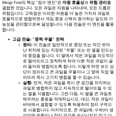
Merge Fruit의 핵심 "점수 엔진"은
자원 효율성
과
위험 관리
를
결합한 것입니다. 모든 과일은 자원을 나타내며, 모든 드롭은
위험입니다. 고득점은 이러한 자원을 더 높은 가치의 과일로
효율적으로 병합하면서 게임 종료 스택의 증가하는 밀도와 가
능성을 관리함으로써 달성됩니다. 다음 전술은 이 엔진을 활용
합니다.
고급 전술: "중력 우물" 전략
원리:
이 전술은 일반적으로 중앙 또는 약간 벗어
난 위치에 있는 지정된 "우물" 또는 빈 열을 만드는
데 중점을 둡니다. 이 열에서 작은 과일을 의도적으
로 떨어뜨리고 정착하게 하여 다른 작은 과일이 굴
러 들어와 병합되도록 합니다. 이렇게 하면 보드 상
단이 정리되고 큰 과일을 우물이나 그 옆에 직접 떨
어뜨려 즉시 고가치 병합을 할 수 있습니다.
실행:
먼저, 작은 과일을 즉시 큰 공간을 차지하는
과일로 병합하지 않고 지속적으로 떨어뜨릴 수 있
는 열을 식별합니다. 그런 다음, 이 열을 큰 과일로
채우려는 충동을 억제하십시오. 대신, 작은 과일이
바닥에서 결합할 수 있도록 허용하여 정리 구역으
로 사용합니다. 마지막으로, 큰 과일(예: 수박)이 생
성되면 우물이나 정리 공간을 손상시키지 않고 다