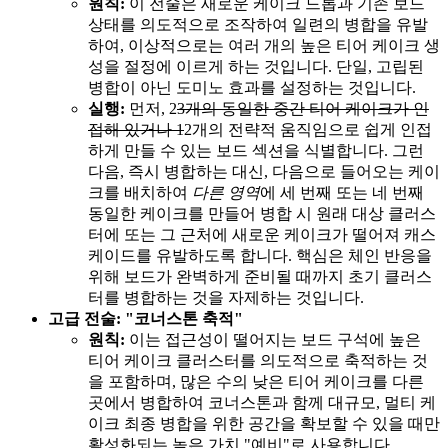
원칙:
이 전술은 새로운 케이크 드롭과 기존 보드
상태를 의도적으로 조작하여 일련의 병합을 유발
하여, 이상적으로는 여러 개의 높은 티어 케이크 생
성을 절정에 이르게 하는 것입니다. 단일, 고립된
병합이 아닌 도미노 효과를 설정하는 것입니다.
실행:
먼저, 2
3개의 동일한 중간 티어 케이크가 인
접해 있거나 1
2개의 전략적 움직임으로 쉽게 인접
하게 만들 수 있는 보드 섹션을 식별합니다. 그런
다음, 즉시 병합하는 대신, 다음으로 들어오는 케이
크를 배치하여
다른 영역
에 세 번째 또는 네 번째
동일한 케이크를 만들어 병합 시 원래 대상 클러스
터에 또는 그 근처에 새로운 케이크가 떨어져 캐스
케이드를 유발하도록 합니다. 핵심은 체인 반응을
위해 보드가 완벽하게 준비될 때까지 초기 클러스
터를 병합하는 것을 자제하는 것입니다.
고급 전술: "코너스톤 축적"
원칙:
이는 접근성이 떨어지는 보드 구석에 높은
티어 케이크 클러스터를 의도적으로 축적하는 것
을 포함하며, 많은 수의 낮은 티어 케이크를 다른
곳에서 병합하여 코너스톤과 함께 대규모, 멀티 케
이크 최종 병합을 위한 공간을 확보할 수 있을 때만
활성화되는 높은 가치 "예비"로 사용합니다.