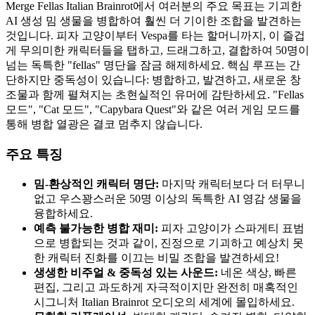
Merge Fellas Italian Brainrot에서 여러분의 주요 목표는 기괴한
AI 생성 밈 생물을 병합하여 훨씬 더 기이한 조합을 발견하는
것입니다. 피자 고양이부터 Vespa를 타는 할머니까지, 이 즐겁
게 무의미한 캐릭터들을 탭하고, 드래그하고, 결합하여 50명이
넘는 독특한 "fellas" 명단을 잠금 해제하세요. 핵심 루프는 간
단하지만 중독성이 있습니다: 병합하고, 발견하고, 새로운 창
조물과 함께 펼쳐지는 초현실적인 유머에 감탄하세요. "Fellas
모드", "Cat 모드", "Capybara Quest"와 같은 여러 게임 모드를
통해 병합 열광은 결코 멈추지 않습니다.
주요 특징
밈-환상적인 캐릭터 명단:
마지막 캐릭터보다 더 터무니
없고 우스꽝스러운 50명 이상의 독특한 AI 영감 생물을
융합하세요.
예측 불가능한 병합 재미:
피자 고양이가 스파게티 표범
으로 병합되는 것과 같이, 진정으로 기괴하고 예상치 못
한 캐릭터 진화를 이끄는 비밀 조합을 발견하세요!
생생한 비주얼 & 중독성 있는 사운드:
네온 색상, 빠른
편집, 그리고 과도하게 자극적이지만 완전히 매혹적인
시그니처 Italian Brainrot 오디오의 세계에 몰입하세요.