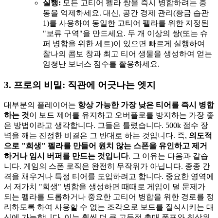
실행:
모든 고티어 펠라 쌍을 즉시 병합하려는 충
동을 억제하세요. 대신, 공간 경제 관리(황금 습관
1)를 사용하여 동일한 고티어 펠라를 위한 지정된
"보류 구역"을 만드세요. 두 개 이상의 쌍(또는 슈
퍼 병합을 위한 세트)이 있으면 빠르게 실행하여
찰나의 콤보 창과 최고 티어 생물을 생성하여 얻는
엄청난 보너스 점수를 활용하세요.
3. 프로의 비밀: 직관에 어긋나는 엣지
대부분의 플레이어는
항상 가능한 가장 낮은 티어를 즉시 병합
하는 것
이 보드 제어를 유지하고 오버플로를 방지하는 가장 좋
은 방법이라고 생각합니다. 그들은 틀렸습니다. 500k 점수 장
벽을 깨는 진정한 비결은 그 반대로 하는 것입니다. 즉,
의도적
으로 "희생" 펠라를 만들어 원치 않는 스폰을 유인하고 제거
하거나 임시 버퍼를 만드는 것입니다
. 그 이유는 다음과 같습
니다. 게임의 스폰 로직은 완전히 무작위가 아닙니다. 종종 간
격을 채우거나 특정 티어를 도입하려고 합니다. 중요한 영역에
서 저가치 "희생" 병합을 생성하면 때때로 게임이 덜 문제가
되는 펠라를 드롭하거나 중요한 고티어 병합을 위한 경로를 정
리하도록 하여 사용할 수 없는 조각으로 보드를 질식시키는 대
신에 가능합니다. 이는 훨씬 더 큰 고득점 촉매 폭포와 최상위