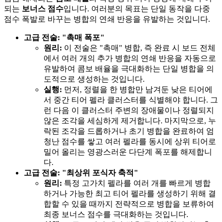
되는
보너스 점수
입니다. 여러분의 목표는 단일 동작을 다중
점수 폭발로 바꾸는 병합의 연쇄 반응을 유발하는 것입니다.
고급 전술: "촉매 폭포"
원리:
이 전술은 "촉매" 병합, 즉 완료 시 보드 전체
에서 여러 개의 추가 병합의 연쇄 반응을 자동으로
유발하여 콤보 배율을 극대화하는 단일 병합을 의
도적으로 생성하는 것입니다.
실행:
먼저, 정렬을 한 병합만 남겨둔 낮은 티어에
서 중간 티어 펠라 클러스터를 식별해야 합니다. 그
런 다음 이 클러스터 주변의 장애물이나 정렬되지
않은 조각을 세심하게 제거합니다. 마지막으로, 누
락된 조각을 드롭하거나 초기 병합을 완료하여 엄
청난 점수를 쌓고 여러 펠라를 동시에 상위 티어로
밀어 올리는 영광스러운 다단계 폭포를 해제합니
다.
고급 전술: "최상위 포식자 축적"
원리:
특정 고가치 펠라를 여러 개를 빠르게 병합
하거나 가능한 최고 티어 펠라를 생성하기 위해 결
합할 수 있을 때까지 전략적으로 병합을 보류하여
최종 보너스 점수를 극대화하는 것입니다.