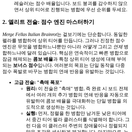
레슬러)는 점수 배율입니다. 보드 붕괴를 감수하지 않으
면서 상위 티어로 진행되는 병합에 우선 순위를 두세요.
2. 엘리트 전술: 점수 엔진 마스터하기
Merge Fellas Italian Brainrot
는 겉보기에는 단순합니다. 동일한
펠라를 병합하여 상위 티어를 만듭니다. 그러나 진정한 점수
엔진은 무엇을 병합하느냐뿐만 아니라
어떻게
그리고
언제
병
합하느냐에 달려 있습니다. 핵심은 연속적이고 빠른 병합으로
잠금 해제되는
콤보 배율
과 특정 상위 티어 생성에 대해 부여
되는
보너스 점수
입니다. 여러분의 목표는 단일 동작을 다중
점수 폭발로 바꾸는 병합의 연쇄 반응을 유발하는 것입니다.
고급 전술: "촉매 폭포"
원리:
이 전술은 "촉매" 병합, 즉 완료 시 보드 전체
에서 여러 개의 추가 병합의 연쇄 반응을 자동으로
유발하여 콤보 배율을 극대화하는 단일 병합을 의
도적으로 생성하는 것입니다.
실행:
먼저, 정렬을 한 병합만 남겨둔 낮은 티어에
서 중간 티어 펠라 클러스터를 식별해야 합니다. 그
런 다음 이 클러스터 주변의 장애물이나 정렬되지
않은 조각을 세심하게 제거합니다. 마지막으로, 누