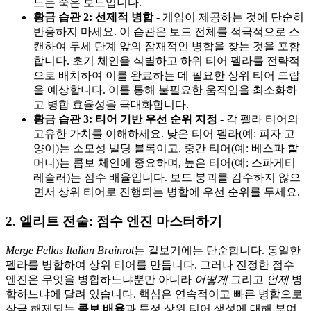
드는 죽은 보드입니다.
황금 습관 2: 선제적 병합
- 게임이 제공하는 것에 단순히
반응하지 마세요. 이 습관은 보드 전체를 적극적으로 스
캔하여 두세 단계 앞의 잠재적인 병합을 찾는 것을 포함
합니다. 초기 체인을 식별하고 하위 티어 펠라를 전략적
으로 배치하여 이를 완료하는 데 필요한 상위 티어 드랍
을 예상합니다. 이를 통해 불필요한 움직임을 최소화하
고 병합 효율성을 극대화합니다.
황금 습관 3: 티어 기반 우선 순위 지정
- 각 펠라 티어의
고유한 가치를 이해하세요. 낮은 티어 펠라(예: 피자 고
양이)는 소모성 빌딩 블록이고, 중간 티어(예: 베스파 할
머니)는 콤보 체인에 중요하며, 높은 티어(예: 스파게티
레슬러)는 점수 배율입니다. 보드 붕괴를 감수하지 않으
면서 상위 티어로 진행되는 병합에 우선 순위를 두세요.
2. 엘리트 전술: 점수 엔진 마스터하기
Merge Fellas Italian Brainrot
는 겉보기에는 단순합니다. 동일한
펠라를 병합하여 상위 티어를 만듭니다. 그러나 진정한 점수
엔진은 무엇을 병합하느냐뿐만 아니라
어떻게
그리고
언제
병
합하느냐에 달려 있습니다. 핵심은 연속적이고 빠른 병합으로
잠금 해제되는
콤보 배율
과 특정 상위 티어 생성에 대해 부여