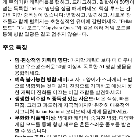
게 무의미한 캐릭터들을 탭하고, 드래그하고, 결합하여 50명이
넘는 독특한 "fellas" 명단을 잠금 해제하세요. 핵심 루프는 간
단하지만 중독성이 있습니다: 병합하고, 발견하고, 새로운 창
조물과 함께 펼쳐지는 초현실적인 유머에 감탄하세요. "Fellas
모드", "Cat 모드", "Capybara Quest"와 같은 여러 게임 모드를
통해 병합 열광은 결코 멈추지 않습니다.
주요 특징
밈-환상적인 캐릭터 명단:
마지막 캐릭터보다 더 터무니
없고 우스꽝스러운 50명 이상의 독특한 AI 영감 생물을
융합하세요.
예측 불가능한 병합 재미:
피자 고양이가 스파게티 표범
으로 병합되는 것과 같이, 진정으로 기괴하고 예상치 못
한 캐릭터 진화를 이끄는 비밀 조합을 발견하세요!
생생한 비주얼 & 중독성 있는 사운드:
네온 색상, 빠른
편집, 그리고 과도하게 자극적이지만 완전히 매혹적인
시그니처 Italian Brainrot 오디오의 세계에 몰입하세요.
무한한 리플레이성:
방대한 캐릭터, 숨겨진 병합, 다양한
게임 모드를 통해 항상 새로운 혼돈스러운 콤보를 발견
할 수 있습니다.