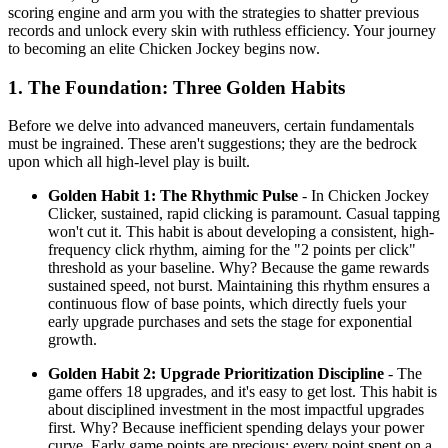
scoring engine and arm you with the strategies to shatter previous
records and unlock every skin with ruthless efficiency. Your journey
to becoming an elite Chicken Jockey begins now.
1. The Foundation: Three Golden Habits
Before we delve into advanced maneuvers, certain fundamentals
must be ingrained. These aren't suggestions; they are the bedrock
upon which all high-level play is built.
Golden Habit 1: The Rhythmic Pulse
- In Chicken Jockey
Clicker, sustained, rapid clicking is paramount. Casual tapping
won't cut it. This habit is about developing a consistent, high-
frequency click rhythm, aiming for the "2 points per click"
threshold as your baseline. Why? Because the game rewards
sustained speed, not burst. Maintaining this rhythm ensures a
continuous flow of base points, which directly fuels your
early upgrade purchases and sets the stage for exponential
growth.
Golden Habit 2: Upgrade Prioritization Discipline
- The
game offers 18 upgrades, and it's easy to get lost. This habit is
about disciplined investment in the most impactful upgrades
first. Why? Because inefficient spending delays your power
curve. Early game points are precious; every point spent on a