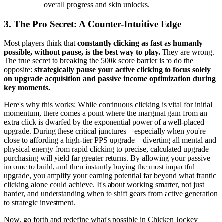
overall progress and skin unlocks.
3. The Pro Secret: A Counter-Intuitive Edge
Most players think that
constantly clicking as fast as humanly
possible, without pause, is the best way to play.
They are wrong.
The true secret to breaking the 500k score barrier is to do the
opposite:
strategically pause your active clicking to focus solely
on upgrade acquisition and passive income optimization during
key moments.
Here's why this works: While continuous clicking is vital for initial
momentum, there comes a point where the marginal gain from an
extra click is dwarfed by the exponential power of a well-placed
upgrade. During these critical junctures – especially when you're
close to affording a high-tier PPS upgrade – diverting all mental and
physical energy from rapid clicking to precise, calculated upgrade
purchasing will yield far greater returns. By allowing your passive
income to build, and then instantly buying the most impactful
upgrade, you amplify your earning potential far beyond what frantic
clicking alone could achieve. It's about working smarter, not just
harder, and understanding when to shift gears from active generation
to strategic investment.
Now, go forth and redefine what's possible in Chicken Jockey