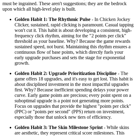
must be ingrained. These aren't suggestions; they are the bedrock
upon which all high-level play is built.
Golden Habit 1: The Rhythmic Pulse
- In Chicken Jockey
Clicker, sustained, rapid clicking is paramount. Casual tapping
won't cut it. This habit is about developing a consistent, high-
frequency click rhythm, aiming for the "2 points per click"
threshold as your baseline. Why? Because the game rewards
sustained speed, not burst. Maintaining this rhythm ensures a
continuous flow of base points, which directly fuels your
early upgrade purchases and sets the stage for exponential
growth.
Golden Habit 2: Upgrade Prioritization Discipline
- The
game offers 18 upgrades, and it's easy to get lost. This habit is
about disciplined investment in the most impactful upgrades
first. Why? Because inefficient spending delays your power
curve. Early game points are precious; every point spent on a
suboptimal upgrade is a point not generating more points.
Focus on upgrades that provide the highest "points per click"
(PPC) or "points per second" (PPS) return on investment,
especially those that unlock new tiers of efficiency.
Golden Habit 3: The Skin Milestone Sprint
- While skins
are aesthetic, they represent critical score milestones. This