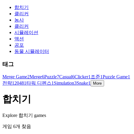
합치기
클리커
농사
클리커
시뮬레이션
액션
공포
동물 시뮬레이터
태그
Merge Game
2
Merge
6
Puzzle
7
Casual
6
Clicker
1
조준
1
Puzzle Game
1
전략
1
2048
1
타워 디펜스
1
Simulation
3
Snake
1
More
합치기
Explore 합치기 games
게임 6개 찾음