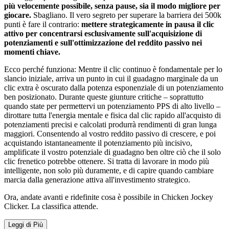
più velocemente possibile, senza pause, sia il modo migliore per
giocare.
Sbagliano. Il vero segreto per superare la barriera dei 500k
punti è fare il contrario:
mettere strategicamente in pausa il clic
attivo per concentrarsi esclusivamente sull'acquisizione di
potenziamenti e sull'ottimizzazione del reddito passivo nei
momenti chiave.
Ecco perché funziona: Mentre il clic continuo è fondamentale per lo
slancio iniziale, arriva un punto in cui il guadagno marginale da un
clic extra è oscurato dalla potenza esponenziale di un potenziamento
ben posizionato. Durante queste giunture critiche – soprattutto
quando state per permettervi un potenziamento PPS di alto livello –
dirottare tutta l'energia mentale e fisica dal clic rapido all'acquisto di
potenziamenti precisi e calcolati produrrà rendimenti di gran lunga
maggiori. Consentendo al vostro reddito passivo di crescere, e poi
acquistando istantaneamente il potenziamento più incisivo,
amplificate il vostro potenziale di guadagno ben oltre ciò che il solo
clic frenetico potrebbe ottenere. Si tratta di lavorare in modo più
intelligente, non solo più duramente, e di capire quando cambiare
marcia dalla generazione attiva all'investimento strategico.
Ora, andate avanti e ridefinite cosa è possibile in Chicken Jockey
Clicker. La classifica attende.
Leggi di Più