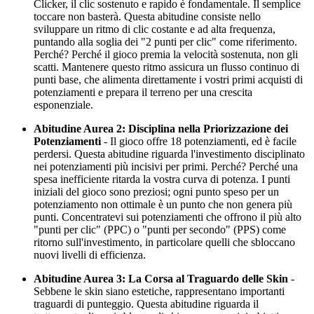
Clicker, il clic sostenuto e rapido è fondamentale. Il semplice
toccare non basterà. Questa abitudine consiste nello
sviluppare un ritmo di clic costante e ad alta frequenza,
puntando alla soglia dei "2 punti per clic" come riferimento.
Perché? Perché il gioco premia la velocità sostenuta, non gli
scatti. Mantenere questo ritmo assicura un flusso continuo di
punti base, che alimenta direttamente i vostri primi acquisti di
potenziamenti e prepara il terreno per una crescita
esponenziale.
Abitudine Aurea 2: Disciplina nella Priorizzazione dei
Potenziamenti
- Il gioco offre 18 potenziamenti, ed è facile
perdersi. Questa abitudine riguarda l'investimento disciplinato
nei potenziamenti più incisivi per primi. Perché? Perché una
spesa inefficiente ritarda la vostra curva di potenza. I punti
iniziali del gioco sono preziosi; ogni punto speso per un
potenziamento non ottimale è un punto che non genera più
punti. Concentratevi sui potenziamenti che offrono il più alto
"punti per clic" (PPC) o "punti per secondo" (PPS) come
ritorno sull'investimento, in particolare quelli che sbloccano
nuovi livelli di efficienza.
Abitudine Aurea 3: La Corsa al Traguardo delle Skin
-
Sebbene le skin siano estetiche, rappresentano importanti
traguardi di punteggio. Questa abitudine riguarda il