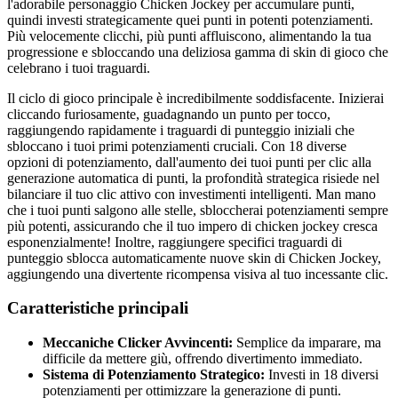
l'adorabile personaggio Chicken Jockey per accumulare punti,
quindi investi strategicamente quei punti in potenti potenziamenti.
Più velocemente clicchi, più punti affluiscono, alimentando la tua
progressione e sbloccando una deliziosa gamma di skin di gioco che
celebrano i tuoi traguardi.
Il ciclo di gioco principale è incredibilmente soddisfacente. Inizierai
cliccando furiosamente, guadagnando un punto per tocco,
raggiungendo rapidamente i traguardi di punteggio iniziali che
sbloccano i tuoi primi potenziamenti cruciali. Con 18 diverse
opzioni di potenziamento, dall'aumento dei tuoi punti per clic alla
generazione automatica di punti, la profondità strategica risiede nel
bilanciare il tuo clic attivo con investimenti intelligenti. Man mano
che i tuoi punti salgono alle stelle, sbloccherai potenziamenti sempre
più potenti, assicurando che il tuo impero di chicken jockey cresca
esponenzialmente! Inoltre, raggiungere specifici traguardi di
punteggio sblocca automaticamente nuove skin di Chicken Jockey,
aggiungendo una divertente ricompensa visiva al tuo incessante clic.
Caratteristiche principali
Meccaniche Clicker Avvincenti:
Semplice da imparare, ma
difficile da mettere giù, offrendo divertimento immediato.
Sistema di Potenziamento Strategico:
Investi in 18 diversi
potenziamenti per ottimizzare la generazione di punti.