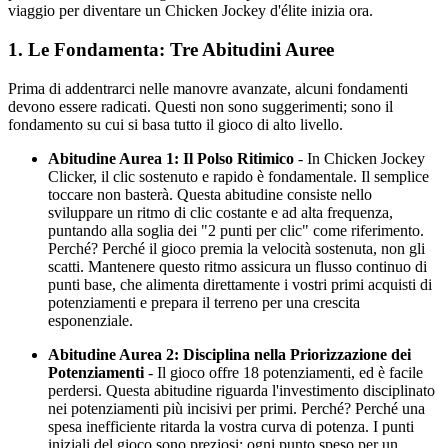
viaggio per diventare un Chicken Jockey d'élite inizia ora.
1. Le Fondamenta: Tre Abitudini Auree
Prima di addentrarci nelle manovre avanzate, alcuni fondamenti
devono essere radicati. Questi non sono suggerimenti; sono il
fondamento su cui si basa tutto il gioco di alto livello.
Abitudine Aurea 1: Il Polso Ritimico
- In Chicken Jockey
Clicker, il clic sostenuto e rapido è fondamentale. Il semplice
toccare non basterà. Questa abitudine consiste nello
sviluppare un ritmo di clic costante e ad alta frequenza,
puntando alla soglia dei "2 punti per clic" come riferimento.
Perché? Perché il gioco premia la velocità sostenuta, non gli
scatti. Mantenere questo ritmo assicura un flusso continuo di
punti base, che alimenta direttamente i vostri primi acquisti di
potenziamenti e prepara il terreno per una crescita
esponenziale.
Abitudine Aurea 2: Disciplina nella Priorizzazione dei
Potenziamenti
- Il gioco offre 18 potenziamenti, ed è facile
perdersi. Questa abitudine riguarda l'investimento disciplinato
nei potenziamenti più incisivi per primi. Perché? Perché una
spesa inefficiente ritarda la vostra curva di potenza. I punti
iniziali del gioco sono preziosi; ogni punto speso per un