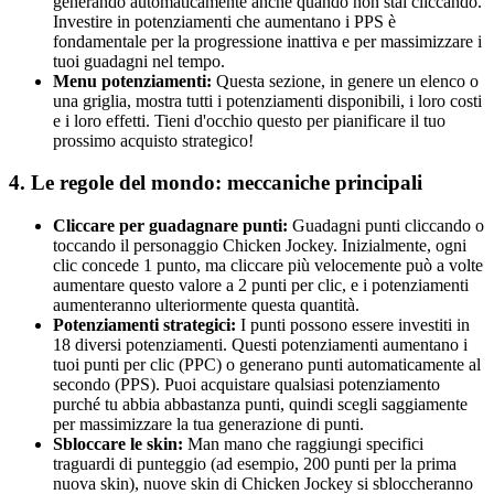
generando automaticamente anche quando non stai cliccando.
Investire in potenziamenti che aumentano i PPS è
fondamentale per la progressione inattiva e per massimizzare i
tuoi guadagni nel tempo.
Menu potenziamenti:
Questa sezione, in genere un elenco o
una griglia, mostra tutti i potenziamenti disponibili, i loro costi
e i loro effetti. Tieni d'occhio questo per pianificare il tuo
prossimo acquisto strategico!
4. Le regole del mondo: meccaniche principali
Cliccare per guadagnare punti:
Guadagni punti cliccando o
toccando il personaggio Chicken Jockey. Inizialmente, ogni
clic concede 1 punto, ma cliccare più velocemente può a volte
aumentare questo valore a 2 punti per clic, e i potenziamenti
aumenteranno ulteriormente questa quantità.
Potenziamenti strategici:
I punti possono essere investiti in
18 diversi potenziamenti. Questi potenziamenti aumentano i
tuoi punti per clic (PPC) o generano punti automaticamente al
secondo (PPS). Puoi acquistare qualsiasi potenziamento
purché tu abbia abbastanza punti, quindi scegli saggiamente
per massimizzare la tua generazione di punti.
Sbloccare le skin:
Man mano che raggiungi specifici
traguardi di punteggio (ad esempio, 200 punti per la prima
nuova skin), nuove skin di Chicken Jockey si sbloccheranno