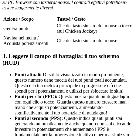
su PC Browser con tastiera/mouse. I controlli effettivi potrebbero
essere leggermente diversi.
Azione / Scopo
Tasto/i / Gesto
Clic del tasto sinistro del mouse o tocco
Genera punti
(sul Chicken Jockey)
Naviga nei menu /
Clic del tasto sinistro del mouse
Acquista potenziamenti
3. Leggere il campo di battaglia: il tuo schermo
(HUD)
Punti attuali:
Di solito visualizzato in modo prominente,
questo numero tiene traccia dei tuoi punti totali accumulati.
Questa è la tua metrica principale di progresso e ciò che
spendi per i potenziamenti e utilizzi per sbloccare le skin!
Punti per clic (PPC):
Questo mostra quanti punti guadagni
con ogni clic o tocco. Guarda questo numero crescere man
mano che acquisti potenziamenti, aumentando
significativamente il tuo potenziale di guadagno!
Punti al secondo (PPS):
Questo indica quanti punti stai
generando automaticamente anche quando non stai cliccando.
Investire in potenziamenti che aumentano i PPS è
fondamentale per la progressione inattiva e per massimizzare i