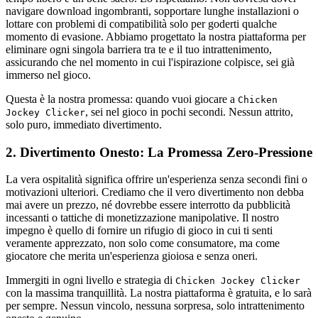
navigare download ingombranti, sopportare lunghe installazioni o
lottare con problemi di compatibilità solo per goderti qualche
momento di evasione. Abbiamo progettato la nostra piattaforma per
eliminare ogni singola barriera tra te e il tuo intrattenimento,
assicurando che nel momento in cui l'ispirazione colpisce, sei già
immerso nel gioco.
Questa è la nostra promessa: quando vuoi giocare a
Chicken
, sei nel gioco in pochi secondi. Nessun attrito,
Jockey Clicker
solo puro, immediato divertimento.
2. Divertimento Onesto: La Promessa Zero-Pressione
La vera ospitalità significa offrire un'esperienza senza secondi fini o
motivazioni ulteriori. Crediamo che il vero divertimento non debba
mai avere un prezzo, né dovrebbe essere interrotto da pubblicità
incessanti o tattiche di monetizzazione manipolative. Il nostro
impegno è quello di fornire un rifugio di gioco in cui ti senti
veramente apprezzato, non solo come consumatore, ma come
giocatore che merita un'esperienza gioiosa e senza oneri.
Immergiti in ogni livello e strategia di
Chicken Jockey Clicker
con la massima tranquillità. La nostra piattaforma è gratuita, e lo sarà
per sempre. Nessun vincolo, nessuna sorpresa, solo intrattenimento