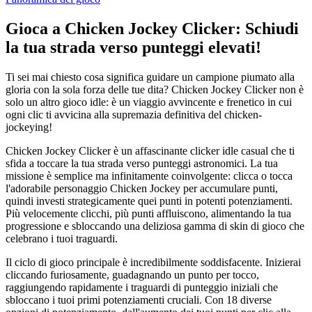
Gioca a Chicken Jockey Clicker: Schiudi
la tua strada verso punteggi elevati!
Ti sei mai chiesto cosa significa guidare un campione piumato alla
gloria con la sola forza delle tue dita? Chicken Jockey Clicker non è
solo un altro gioco idle: è un viaggio avvincente e frenetico in cui
ogni clic ti avvicina alla supremazia definitiva del chicken-
jockeying!
Chicken Jockey Clicker è un affascinante clicker idle casual che ti
sfida a toccare la tua strada verso punteggi astronomici. La tua
missione è semplice ma infinitamente coinvolgente: clicca o tocca
l'adorabile personaggio Chicken Jockey per accumulare punti,
quindi investi strategicamente quei punti in potenti potenziamenti.
Più velocemente clicchi, più punti affluiscono, alimentando la tua
progressione e sbloccando una deliziosa gamma di skin di gioco che
celebrano i tuoi traguardi.
Il ciclo di gioco principale è incredibilmente soddisfacente. Inizierai
cliccando furiosamente, guadagnando un punto per tocco,
raggiungendo rapidamente i traguardi di punteggio iniziali che
sbloccano i tuoi primi potenziamenti cruciali. Con 18 diverse