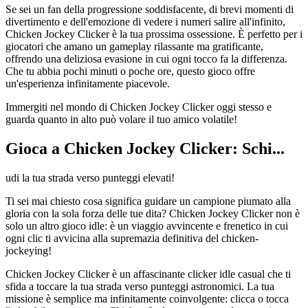
Se sei un fan della progressione soddisfacente, di brevi momenti di
divertimento e dell'emozione di vedere i numeri salire all'infinito,
Chicken Jockey Clicker è la tua prossima ossessione. È perfetto per i
giocatori che amano un gameplay rilassante ma gratificante,
offrendo una deliziosa evasione in cui ogni tocco fa la differenza.
Che tu abbia pochi minuti o poche ore, questo gioco offre
un'esperienza infinitamente piacevole.
Immergiti nel mondo di Chicken Jockey Clicker oggi stesso e
guarda quanto in alto può volare il tuo amico volatile!
Gioca a Chicken Jockey Clicker: Schi...
udi la tua strada verso punteggi elevati!
Ti sei mai chiesto cosa significa guidare un campione piumato alla
gloria con la sola forza delle tue dita? Chicken Jockey Clicker non è
solo un altro gioco idle: è un viaggio avvincente e frenetico in cui
ogni clic ti avvicina alla supremazia definitiva del chicken-
jockeying!
Chicken Jockey Clicker è un affascinante clicker idle casual che ti
sfida a toccare la tua strada verso punteggi astronomici. La tua
missione è semplice ma infinitamente coinvolgente: clicca o tocca