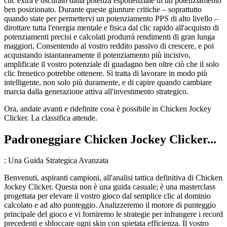
clic extra è oscurato dalla potenza esponenziale di un potenziamento
ben posizionato. Durante queste giunture critiche – soprattutto
quando state per permettervi un potenziamento PPS di alto livello –
dirottare tutta l'energia mentale e fisica dal clic rapido all'acquisto di
potenziamenti precisi e calcolati produrrà rendimenti di gran lunga
maggiori. Consentendo al vostro reddito passivo di crescere, e poi
acquistando istantaneamente il potenziamento più incisivo,
amplificate il vostro potenziale di guadagno ben oltre ciò che il solo
clic frenetico potrebbe ottenere. Si tratta di lavorare in modo più
intelligente, non solo più duramente, e di capire quando cambiare
marcia dalla generazione attiva all'investimento strategico.
Ora, andate avanti e ridefinite cosa è possibile in Chicken Jockey
Clicker. La classifica attende.
Padroneggiare Chicken Jockey Clicker...
: Una Guida Strategica Avanzata
Benvenuti, aspiranti campioni, all'analisi tattica definitiva di Chicken
Jockey Clicker. Questa non è una guida casuale; è una masterclass
progettata per elevare il vostro gioco dal semplice clic al dominio
calcolato e ad alto punteggio. Analizzeremo il motore di punteggio
principale del gioco e vi forniremo le strategie per infrangere i record
precedenti e sbloccare ogni skin con spietata efficienza. Il vostro