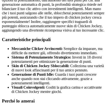
opzioni di potenziamento, dall'aumento dei tuoi punti per clic alla
generazione automatica di punti, la profondità strategica risiede nel
bilanciare il tuo clic attivo con investimenti intelligenti. Man mano
che i tuoi punti salgono alle stelle, sbloccherai potenziamenti sempre
più potenti, assicurando che il tuo impero di chicken jockey cresca
esponenzialmente! Inoltre, raggiungere specifici traguardi di
punteggio sblocca automaticamente nuove skin di Chicken Jockey,
aggiungendo una divertente ricompensa visiva al tuo incessante clic.
Caratteristiche principali
Meccaniche Clicker Avvincenti:
Semplice da imparare, ma
difficile da mettere giù, offrendo divertimento immediato.
Sistema di Potenziamento Strategico:
Investi in 18 diversi
potenziamenti per ottimizzare la generazione di punti.
Skin di Chicken Jockey Sbloccabili:
Colleziona una varietà
di nuovi look affascinanti per il tuo amico pennuto.
Generazione di Punti Idle:
Guarda i tuoi punti crescere
anche quando non stai cliccando attivamente, grazie a
potenziamenti intelligenti.
Visuali Coinvolgenti:
Goditi la grafica carina e accattivante
di Chicken Jockey mentre giochi.
Perché lo amerai