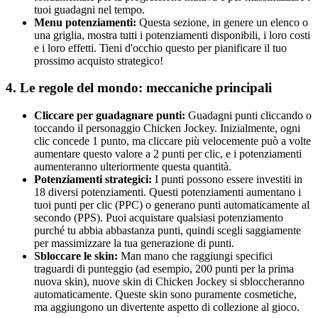
tuoi guadagni nel tempo.
Menu potenziamenti:
Questa sezione, in genere un elenco o
una griglia, mostra tutti i potenziamenti disponibili, i loro costi
e i loro effetti. Tieni d'occhio questo per pianificare il tuo
prossimo acquisto strategico!
4. Le regole del mondo: meccaniche principali
Cliccare per guadagnare punti:
Guadagni punti cliccando o
toccando il personaggio Chicken Jockey. Inizialmente, ogni
clic concede 1 punto, ma cliccare più velocemente può a volte
aumentare questo valore a 2 punti per clic, e i potenziamenti
aumenteranno ulteriormente questa quantità.
Potenziamenti strategici:
I punti possono essere investiti in
18 diversi potenziamenti. Questi potenziamenti aumentano i
tuoi punti per clic (PPC) o generano punti automaticamente al
secondo (PPS). Puoi acquistare qualsiasi potenziamento
purché tu abbia abbastanza punti, quindi scegli saggiamente
per massimizzare la tua generazione di punti.
Sbloccare le skin:
Man mano che raggiungi specifici
traguardi di punteggio (ad esempio, 200 punti per la prima
nuova skin), nuove skin di Chicken Jockey si sbloccheranno
automaticamente. Queste skin sono puramente cosmetiche,
ma aggiungono un divertente aspetto di collezione al gioco.