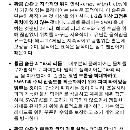
황금 습관 1: 지속적인 위치 인식
-
에
Crazy Animal City
서 가만히 있는 플레이어는 손쉬운 표적이다. 이 습관은
단순히 움직이는 것 이상을 의미한다.
1~2초 이상 고정된
위치에 있지 않는 것
이다. 고레벨 플레이는 SWAT을 피
하는 것뿐만 아니라, 최적의 파괴 각도와 코인 수집을 위
해 끊임없이 위치를 바꾸는 지속적이고 유연한 움직임을
요구한다. 왜냐고? 게임은 지속적이고 광범위한 혼돈에
보상을 주며, 움직이는 표적은 움직이는 점수 엔진이기
때문이다.
황금 습관 2: "파괴 리듬"
- 대부분의 플레이어는 물체를
무차별적으로 파괴한다. 엘리트 플레이어는 "파괴 리
듬"을 이해한다. 이 습관은
코인 드롭을 최대화하고
SWAT의 주의 집중도를 최소화하기 위해 파괴 타이밍을
맞추는 것
이다. 단순히 파괴하는 것이 아니라, 조율하라.
파괴 가능한 물체 덩어리를 식별하고 계획을 세워 접근
하여, SWAT AI를 과도하게 자극하지 않으면서 맹렬한
기세를 유지하기 위해 효율적으로 제거하라. 이는 업그
레이드를 위한 꾸준한 수입을 보장하고 조기 게임 오버
를 방지한다.
황금 습관 3: 예측적 코인 경로 설정
- 코인은 당신의 생