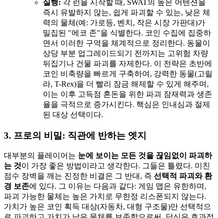
실행:
각 런을 시작할 때, SWAT의 높은 어텐션을
즉시 유발하지 않는, 쉽게 파괴할 수 있는, 낮은 체
력의 물체(예: 가로등, 벤치, 작은 시장 가판대)가
밀집된 "에코 존"을 식별한다. 코인 수집에 집중하
면서 이러한 구역을 체계적으로 정리한다. 동물이
상당 부분 업그레이드되기 전까지는 고위험 차량
뒤집기나 건물 파괴를 자제한다. 이 전략은 초반에
코인 비축량을 빠르게 구축하여, 강력한 동물(고릴
라, T-Rex)을 더 빨리 잠금 해제할 수 있게 해주며,
이는 이후 고득점 혼돈을 위한 파괴 잠재력과 생존
율을 극적으로 증가시킨다. 핵심은 인내심과 절제
된 대상 선택이다.
3. 프로의 비밀: 직관에 반하는 엣지
대부분의 플레이어는
눈에 보이는 모든 것을 끊임없이 파괴하
는 것
이 가장 좋은 방법이라고 생각한다. 그들은 틀렸다. 미친
점수 장벽을 깨는 진정한 비결은 그 반대, 즉
선택적 파괴와 환
경 보존
에 있다. 그 이유는 다음과 같다: 게임 맵은 유한하며,
파괴 가능한 물체는 높은 가치로 무한정 리스폰되지 않는다.
가치가 높은 코인 획득 대상(자동차, 대형 구조물)만 선택적으
로 파괴하고 가치가 낮은 물체를 보존함으로써, 당신은 효과적