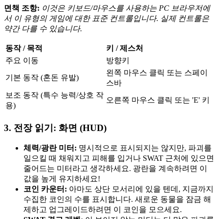
면책 조항:
이것은 키보드/마우스를 사용하는 PC 브라우저에
서 이 유형의 게임에 대한 표준 컨트롤입니다. 실제 컨트롤은
약간 다를 수 있습니다.
동작 / 목적
키 / 제스처
주요 이동
방향키
왼쪽 마우스 클릭 또는 스페이
기본 동작 (혼돈 유발)
스바
보조 동작 (특수 능력/상호 작
오른쪽 마우스 클릭 또는 'E' 키
용)
3. 전장 읽기: 화면 (HUD)
체력/광란 미터:
명시적으로 표시되지는 않지만, 파괴를
일으킬 때 채워지고 피해를 입거나 SWAT 근처에 있으면
줄어드는 미터라고 생각하세요. 광란을 계속하려면 이
값을 높게 유지하세요!
코인 카운터:
아마도 상단 모서리에 있을 텐데, 지금까지
수집한 코인의 수를 표시합니다. 새로운 동물을 잠금 해
제하고 업그레이드하려면 이 코인을 모으세요.