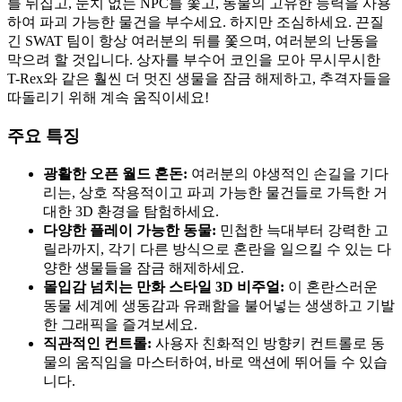
를 뒤집고, 눈치 없는 NPC를 쫓고, 동물의 고유한 능력을 사용
하여 파괴 가능한 물건을 부수세요. 하지만 조심하세요. 끈질
긴 SWAT 팀이 항상 여러분의 뒤를 쫓으며, 여러분의 난동을
막으려 할 것입니다. 상자를 부수어 코인을 모아 무시무시한
T-Rex와 같은 훨씬 더 멋진 생물을 잠금 해제하고, 추격자들을
따돌리기 위해 계속 움직이세요!
주요 특징
광활한 오픈 월드 혼돈:
여러분의 야생적인 손길을 기다
리는, 상호 작용적이고 파괴 가능한 물건들로 가득한 거
대한 3D 환경을 탐험하세요.
다양한 플레이 가능한 동물:
민첩한 늑대부터 강력한 고
릴라까지, 각기 다른 방식으로 혼란을 일으킬 수 있는 다
양한 생물들을 잠금 해제하세요.
몰입감 넘치는 만화 스타일 3D 비주얼:
이 혼란스러운
동물 세계에 생동감과 유쾌함을 불어넣는 생생하고 기발
한 그래픽을 즐겨보세요.
직관적인 컨트롤:
사용자 친화적인 방향키 컨트롤로 동
물의 움직임을 마스터하여, 바로 액션에 뛰어들 수 있습
니다.