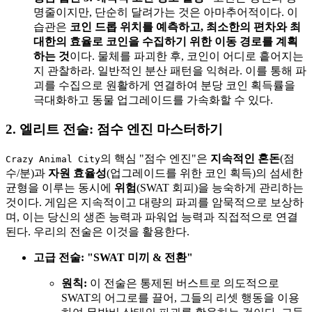
명줄이지만, 단순히 달려가는 것은 아마추어적이다. 이
습관은
코인 드롭 위치를 예측하고, 최소한의 편차와 최
대한의 효율로 코인을 수집하기 위한 이동 경로를 계획
하는 것
이다. 물체를 파괴한 후, 코인이 어디로 흩어지는
지 관찰하라. 일반적인 분산 패턴을 익혀라. 이를 통해 파
괴를 수집으로 원활하게 연결하여 분당 코인 획득률을
극대화하고 동물 업그레이드를 가속화할 수 있다.
2. 엘리트 전술: 점수 엔진 마스터하기
의 핵심 "점수 엔진"은
지속적인 혼돈
(점
Crazy Animal City
수/분)과
자원 효율성
(업그레이드를 위한 코인 획득)의 섬세한
균형을 이루는 동시에
위험
(SWAT 회피)을 능숙하게 관리하는
것이다. 게임은 지속적이고 대량의 파괴를 암묵적으로 보상하
며, 이는 당신의 생존 능력과 파워업 능력과 직접적으로 연결
된다. 우리의 전술은 이것을 활용한다.
고급 전술: "SWAT 미끼 & 전환"
원칙:
이 전술은 통제된 버스트로 의도적으로
SWAT의 어그로를 끌어, 그들의 리셋 행동을 이용