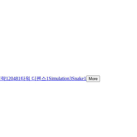
전략
1
2048
1
타워 디펜스
1
Simulation
3
Snake
1
More