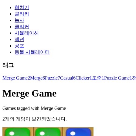
합치기
클리커
농사
클리커
시뮬레이션
액션
공포
동물 시뮬레이터
태그
Merge Game
2
Merge
6
Puzzle
7
Casual
6
Clicker
1
조준
1
Puzzle Game
1
Merge Game
Games tagged with Merge Game
2개의 게임이 발견되었습니다.