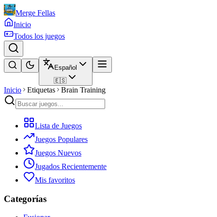
Merge Fellas
Inicio
Todos los juegos
Español
🇪🇸
Inicio
Etiquetas
Brain Training
Lista de Juegos
Juegos Populares
Juegos Nuevos
Jugados Recientemente
Mis favoritos
Categorías