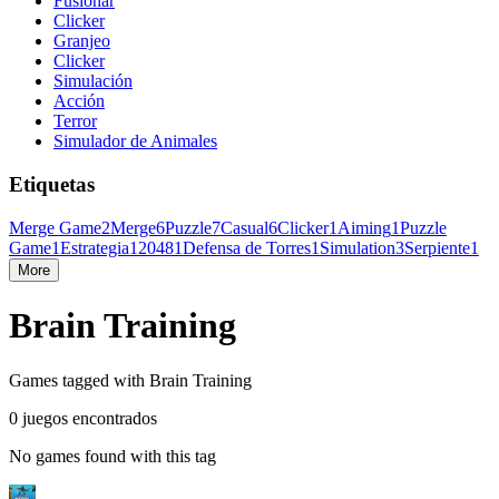
Fusionar
Clicker
Granjeo
Clicker
Simulación
Acción
Terror
Simulador de Animales
Etiquetas
Merge Game
2
Merge
6
Puzzle
7
Casual
6
Clicker
1
Aiming
1
Puzzle
Game
1
Estrategia
1
2048
1
Defensa de Torres
1
Simulation
3
Serpiente
1
More
Brain Training
Games tagged with Brain Training
0 juegos encontrados
No games found with this tag