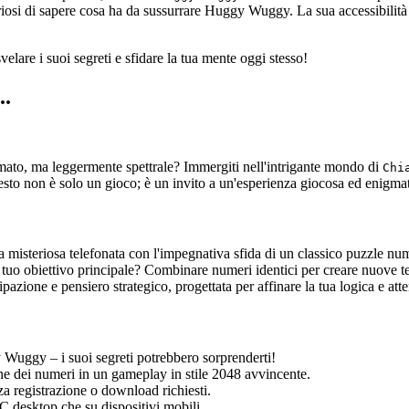
osi di sapere cosa ha da sussurrare Huggy Wuggy. La sua accessibilità 
velare i suoi segreti e sfidare la tua mente oggi stesso!
..
mato, ma leggermente spettrale? Immergiti nell'intrigante mondo di
Chi
sto non è solo un gioco; è un invito a un'esperienza giocosa ed enigmat
misteriosa telefonata con l'impegnativa sfida di un classico puzzle n
Il tuo obiettivo principale? Combinare numeri identici per creare nuove t
ipazione e pensiero strategico, progettata per affinare la tua logica e att
Wuggy – i suoi segreti potrebbero sorprenderti!
ne dei numeri in un gameplay in stile 2048 avvincente.
a registrazione o download richiesti.
 desktop che su dispositivi mobili.