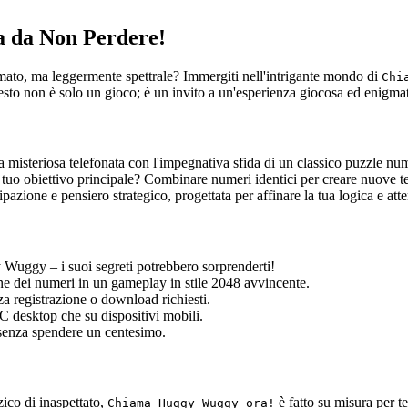
 da Non Perdere!
mato, ma leggermente spettrale? Immergiti nell'intrigante mondo di
Chi
sto non è solo un gioco; è un invito a un'esperienza giocosa ed enigmat
misteriosa telefonata con l'impegnativa sfida di un classico puzzle n
Il tuo obiettivo principale? Combinare numeri identici per creare nuove t
ipazione e pensiero strategico, progettata per affinare la tua logica e att
Wuggy – i suoi segreti potrebbero sorprenderti!
ne dei numeri in un gameplay in stile 2048 avvincente.
a registrazione o download richiesti.
 desktop che su dispositivi mobili.
a senza spendere un centesimo.
ico di inaspettato,
è fatto su misura per t
Chiama Huggy Wuggy ora!