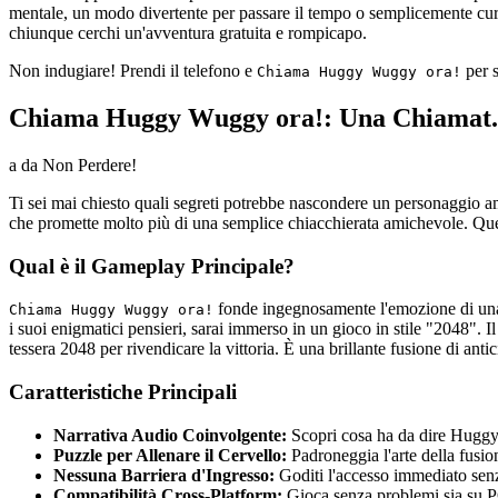
mentale, un modo divertente per passare il tempo o semplicemente curi
chiunque cerchi un'avventura gratuita e rompicapo.
Non indugiare! Prendi il telefono e
per s
Chiama Huggy Wuggy ora!
Chiama Huggy Wuggy ora!: Una Chiamat.
a da Non Perdere!
Ti sei mai chiesto quali segreti potrebbe nascondere un personaggio a
che promette molto più di una semplice chiacchierata amichevole. Que
Qual è il Gameplay Principale?
fonde ingegnosamente l'emozione di una 
Chiama Huggy Wuggy ora!
i suoi enigmatici pensieri, sarai immerso in un gioco in stile "2048". 
tessera 2048 per rivendicare la vittoria. È una brillante fusione di antic
Caratteristiche Principali
Narrativa Audio Coinvolgente:
Scopri cosa ha da dire Huggy 
Puzzle per Allenare il Cervello:
Padroneggia l'arte della fusio
Nessuna Barriera d'Ingresso:
Goditi l'accesso immediato senz
Compatibilità Cross-Platform:
Gioca senza problemi sia su PC