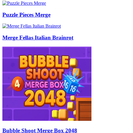
Puzzle Pieces Merge
Merge Fellas Italian Brainrot
Bubble Shoot Merge Box 2048