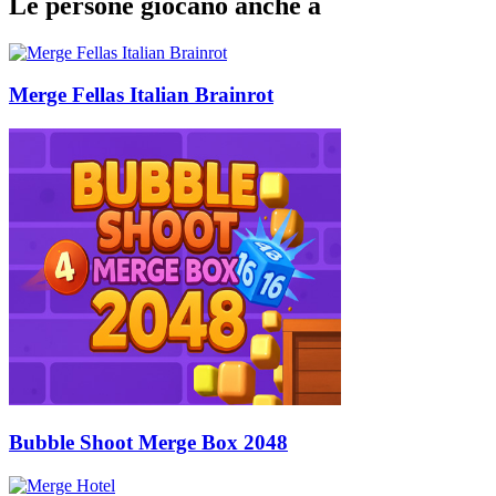
Le persone giocano anche a
Merge Fellas Italian Brainrot
Bubble Shoot Merge Box 2048