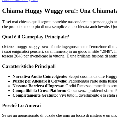
Chiama Huggy Wuggy ora!: Una Chiamata
Ti sei mai chiesto quali segreti potrebbe nascondere un personaggio a
che promette molto più di una semplice chiacchierata amichevole. Que
Qual è il Gameplay Principale?
fonde ingegnosamente l'emozione di una 
Chiama Huggy Wuggy ora!
i suoi enigmatici pensieri, sarai immerso in un gioco in stile "2048". 
tessera 2048 per rivendicare la vittoria. È una brillante fusione di antic
Caratteristiche Principali
Narrativa Audio Coinvolgente:
Scopri cosa ha da dire Huggy 
Puzzle per Allenare il Cervello:
Padroneggia l'arte della fusio
Nessuna Barriera d'Ingresso:
Goditi l'accesso immediato senz
Compatibilità Cross-Platform:
Gioca senza problemi sia su PC
Completamente Gratuito:
Vivi tutto il divertimento e la sfid
Perché Lo Amerai
Se sei un appassionato di puzzle che ama un tocco di mistero e un pizz