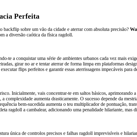
cia Perfeita
lo backflip sobre um vão da cidade e aterrar com absoluta precisão?
Wa
m a diversão caótica da física ragdoll.
ndo-te a conquistar uma série de ambientes urbanos cada vez mais exige
beiradas, girar no ar e tentar aterrar de forma limpa em plataformas de
: executar flips perfeitos e garantir essas aterrissagens impecáveis para
isco. Inicialmente, vais concentrar-te em saltos básicos, aprimorando a
os, a complexidade aumenta drasticamente. O sucesso depende da mestri
sequência bem-sucedida aumenta o teu multiplicador de pontuação, tra
tleta ragdoll a cambalear, adicionando uma penalidade hilariante, mas dis
ra única de controlos precisos e falhas ragdoll imprevisíveis e hilaria