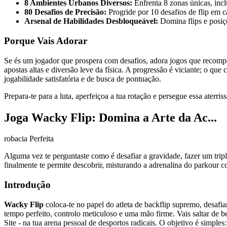
8 Ambientes Urbanos Diversos:
Enfrenta 8 zonas únicas, incl
80 Desafios de Precisão:
Progride por 10 desafios de flip em c
Arsenal de Habilidades Desbloqueável:
Domina flips e posiç
Porque Vais Adorar
Se és um jogador que prospera com desafios, adora jogos que recompen
apostas altas e diversão leve da física. A progressão é viciante; o 
jogabilidade satisfatória e de busca de pontuação.
Prepara-te para a luta, aperfeiçoa a tua rotação e persegue essa aterr
Joga Wacky Flip: Domina a Arte da Ac...
robacia Perfeita
Alguma vez te perguntaste como é desafiar a gravidade, fazer um trip
finalmente te permite descobrir, misturando a adrenalina do parkour co
Introdução
Wacky Flip
coloca-te no papel do atleta de backflip supremo, desafia
tempo perfeito, controlo meticuloso e uma mão firme. Vais saltar de 
Site - na tua arena pessoal de desportos radicais. O objetivo é simples