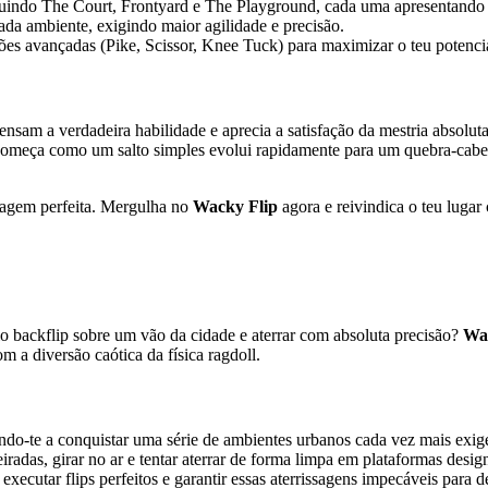
uindo The Court, Frontyard e The Playground, cada uma apresentando ob
ada ambiente, exigindo maior agilidade e precisão.
ões avançadas (Pike, Scissor, Knee Tuck) para maximizar o teu potenc
sam a verdadeira habilidade e aprecia a satisfação da mestria absolut
que começa como um salto simples evolui rapidamente para um quebra-ca
issagem perfeita. Mergulha no
Wacky Flip
agora e reivindica o teu luga
lo backflip sobre um vão da cidade e aterrar com absoluta precisão?
Wa
m a diversão caótica da física ragdoll.
ndo-te a conquistar uma série de ambientes urbanos cada vez mais exige
beiradas, girar no ar e tentar aterrar de forma limpa em plataformas de
: executar flips perfeitos e garantir essas aterrissagens impecáveis para