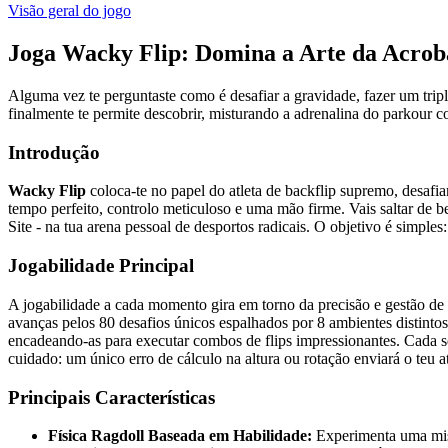
Visão geral do jogo
Joga Wacky Flip: Domina a Arte da Acroba
Alguma vez te perguntaste como é desafiar a gravidade, fazer um trip
finalmente te permite descobrir, misturando a adrenalina do parkour co
Introdução
Wacky Flip
coloca-te no papel do atleta de backflip supremo, desafia
tempo perfeito, controlo meticuloso e uma mão firme. Vais saltar de 
Site - na tua arena pessoal de desportos radicais. O objetivo é simples
Jogabilidade Principal
A jogabilidade a cada momento gira em torno da precisão e gestão de r
avanças pelos 80 desafios únicos espalhados por 8 ambientes distint
encadeando-as para executar combos de flips impressionantes. Cada 
cuidado: um único erro de cálculo na altura ou rotação enviará o teu a
Principais Características
Física Ragdoll Baseada em Habilidade:
Experimenta uma mistu