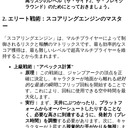
高リスクのレベル（ザ・サイト2、ザ・プレイグ
ラウンド）のためにとっておきましょう。
2. エリート戦術：スコアリングエンジンのマスタ
ー
「スコアリングエンジン」は、マルチプライヤーによって制
御されるリスクと報酬のマトリックスです。最も効率的なス
コア獲得は、最も難しいレベルで超高マルチプライヤーを維
持することから生まれます。
上級戦術："アペックス計算"
原理：
この戦術は、ジャンプアークの頂点を正
確に決定し、キャラクターが地面から離れる
絶対
的な最速の瞬間
にフリップ回転を開始することで
す。これにより、回転に使用できる空中時間を最
大化します。
実行：
まず、
天井にぶつかったり、プラットフ
ォームからオーバーシュートしたりすることな
く、必要な高さに到達するように、発射力（プレ
ス時間）を調整
する必要があります。次に、キャ
ラクターが上昇する
視覚的な手がかりを無視
しま