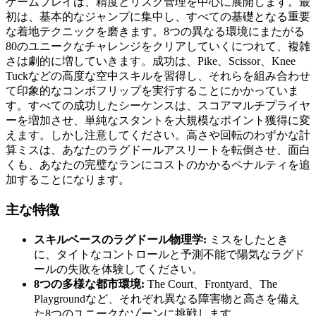
ゲームプレイは、精度とリスク管理を中心に展開します。最
初は、基本的なジャンプに集中し、すべての基礎となる重要
な着地テクニックを磨きます。8つの異なる環境にまたがる
80のユニークなチャレンジをクリアしていくにつれて、複雑
さは劇的に増していきます。成功は、Pike、Scissor、Knee
Tuckなどの高度な空中スキルを習得し、それらを組み合わせ
て印象的なコンボフリップを実行することにかかっていま
す。すべての成功したシーケンスは、スコアマルチプライヤ
ーを増加させ、単純なスタントを大規模なポイント獲得に変
えます。しかし注意してください。高さや回転のわずかな計
算ミスは、あなたのラグドールアスリートを転倒させ、面白
くも、あなたの完璧なランにコストのかかるペナルティを追
加することになります。
主な特徴
スキルベースのラグドール物理学:
ミスをしたとき
に、タイトなコントロールと予測不能で陽気なラグド
ールの失敗を体験してください。
8つの多様な都市環境:
The Court、Frontyard、The
Playgroundなど、それぞれ異なる障害物と高さを備え
た8つのユニークなゾーンに挑戦します。