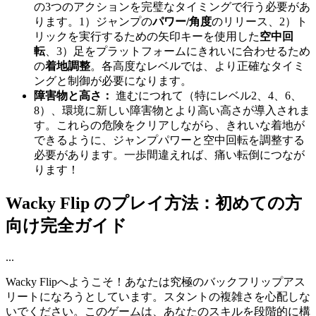
の3つのアクションを完璧なタイミングで行う必要があ
ります。1）ジャンプの
パワー/角度
のリリース、2）ト
リックを実行するための矢印キーを使用した
空中回
転
、3）足をプラットフォームにきれいに合わせるため
の
着地調整
。各高度なレベルでは、より正確なタイミ
ングと制御が必要になります。
障害物と高さ：
進むにつれて（特にレベル2、4、6、
8）、環境に新しい障害物とより高い高さが導入されま
す。これらの危険をクリアしながら、きれいな着地が
できるように、ジャンプパワーと空中回転を調整する
必要があります。一歩間違えれば、痛い転倒につなが
ります！
Wacky Flip のプレイ方法：初めての方
向け完全ガイド
...
Wacky Flipへようこそ！あなたは究極のバックフリップアス
リートになろうとしています。スタントの複雑さを心配しな
いでください。このゲームは、あなたのスキルを段階的に構