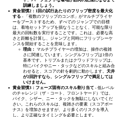
訓練しましょう。
黄金習慣2：1回の試行あたりのフリップ密度を最大化
する
- 「複数のフリップのコンボ」がマルチプライヤ
ーをブーストするため、
すべての
ジャンプでの目標
は、着地セットアップを損なうことなく、可能な限り
最大の回転数を実行することです。これは、必要な高
さと距離を計算し、ジャンプと同時にフリップシーケ
ンスを開始することを意味します。
理由：
マルチプライヤーの増加は、操作の複雑
さに関連しています。シングルフリップは1倍の
基本です。トリプルまたはクワッドフリップは、
特にパイクやニー・タックなどのスキルと組み合
わせると、スコアの針を劇的に動かします。
天井
が2回許すなら、シングルフリップで満足しては
いけません。
黄金習慣3：フェーズ固有のスキル割り当て
- 低レベル
のチャレンジ（ザ・コート、フロントヤード）では、
パイク、シザー、ニー・タックを無駄にしないでくだ
さい。これらのスキルは、複雑さの要素（スコアボー
ナス）を増加させますが、より多くのリスクを導入
し、より正確なタイミングを必要とします。