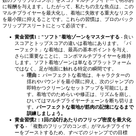
数のフリップのコンボ」をスコアマルチプライヤーで明示的
に報酬を与えます。したがって、私たちの主な焦点は、この
マルチプライヤーを最大化し、着地に失敗する重大なリスク
を最小限に抑えることです。これらの習慣は、プロのバック
フリップアスリートにとって必須です。
黄金習慣1："ソフト"着地ゾーンをマスターする
- 良い
スコアとトップスコアの違いは着地にあります。「パ
ーフェクト」な着地は、最高の基本ポイントを与え、
さらに重要なことに、コンボマルチプライヤーを維持
します。ソフト着地ゾーンは単なるプラットフォーム
ではなく、足が地面に触れる特定の瞬間です。
理由：
パーフェクトな着地は、キャラクターの
揺れやバウンドを最小限に抑え、次のジャンプの
即時かつクリーンなセットアップを可能にしま
す。着地でのためらいや修正は、リズムを崩し、
ひいてはマルチプライヤーチェーンを断ち切りま
す。
パーフェクトな着地が筋肉の記憶になるまで
訓練しましょう。
黄金習慣2：1回の試行あたりのフリップ密度を最大化
する
- 「複数のフリップのコンボ」がマルチプライヤ
ーをブーストするため、
すべての
ジャンプでの目標