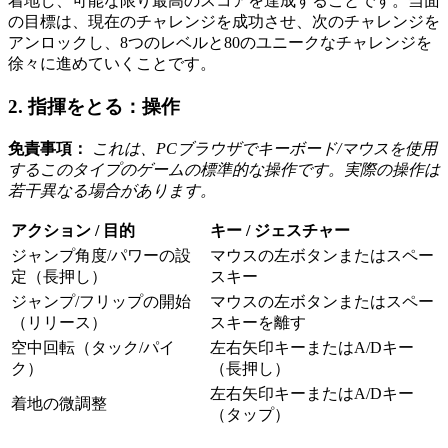
着地し、可能な限り最高のスコアを達成することです。当面
の目標は、現在のチャレンジを成功させ、次のチャレンジを
アンロックし、8つのレベルと80のユニークなチャレンジを
徐々に進めていくことです。
2. 指揮をとる：操作
免責事項：
これは、PCブラウザでキーボード/マウスを使用
するこのタイプのゲームの標準的な操作です。実際の操作は
若干異なる場合があります。
アクション / 目的
キー / ジェスチャー
ジャンプ角度/パワーの設
マウスの左ボタンまたはスペー
定（長押し）
スキー
ジャンプ/フリップの開始
マウスの左ボタンまたはスペー
（リリース）
スキーを離す
空中回転（タック/パイ
左右矢印キーまたはA/Dキー
ク）
（長押し）
左右矢印キーまたはA/Dキー
着地の微調整
（タップ）