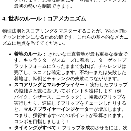
最初の勢いを制御できます。
4. 世界のルール：コアメカニズム
物理法則とスコアリングをマスターすることが、Wacky Flip
チャンピオンになるための鍵です。これらの基本的なメカニ
ズムに焦点を当ててください。
着地のルール：
きれいな垂直着地が最も重要な要素で
す。キャラクターがスムーズに着地し、ターゲットプ
ラットフォームに立ったままであれば、チャレンジは
完了し、スコアは確定します。不均一または失敗した
着地は、転倒とチャレンジの失敗につながります。
スコアリングとマルチプライヤー：
実行したフリップ
の複雑さと数に基づいてポイントを獲得します（例：
パイク、シザース、ニータック）。複数のフリップを
実行したり、連続してフリップをチェーンしたりする
と、
マルチプライヤーインジケーター
が増加します。
つまり、獲得するすべてのポイントが乗算されます。
コンボを目指しましょう！
タイミングがすべて：
フリップを成功させるには、次