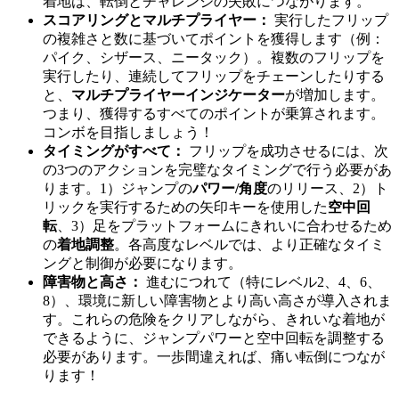
着地は、転倒とチャレンジの失敗につながります。
スコアリングとマルチプライヤー：
実行したフリップ
の複雑さと数に基づいてポイントを獲得します（例：
パイク、シザース、ニータック）。複数のフリップを
実行したり、連続してフリップをチェーンしたりする
と、
マルチプライヤーインジケーター
が増加します。
つまり、獲得するすべてのポイントが乗算されます。
コンボを目指しましょう！
タイミングがすべて：
フリップを成功させるには、次
の3つのアクションを完璧なタイミングで行う必要があ
ります。1）ジャンプの
パワー/角度
のリリース、2）ト
リックを実行するための矢印キーを使用した
空中回
転
、3）足をプラットフォームにきれいに合わせるため
の
着地調整
。各高度なレベルでは、より正確なタイミ
ングと制御が必要になります。
障害物と高さ：
進むにつれて（特にレベル2、4、6、
8）、環境に新しい障害物とより高い高さが導入されま
す。これらの危険をクリアしながら、きれいな着地が
できるように、ジャンプパワーと空中回転を調整する
必要があります。一歩間違えれば、痛い転倒につなが
ります！