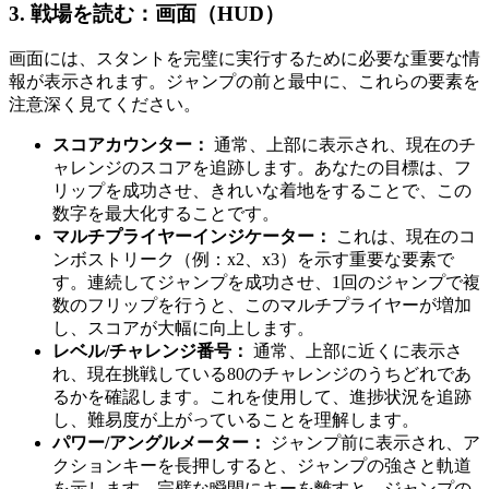
3. 戦場を読む：画面（HUD）
画面には、スタントを完璧に実行するために必要な重要な情
報が表示されます。ジャンプの前と最中に、これらの要素を
注意深く見てください。
スコアカウンター：
通常、上部に表示され、現在のチ
ャレンジのスコアを追跡します。あなたの目標は、フ
リップを成功させ、きれいな着地をすることで、この
数字を最大化することです。
マルチプライヤーインジケーター：
これは、現在のコ
ンボストリーク（例：x2、x3）を示す重要な要素で
す。連続してジャンプを成功させ、1回のジャンプで複
数のフリップを行うと、このマルチプライヤーが増加
し、スコアが大幅に向上します。
レベル/チャレンジ番号：
通常、上部に近くに表示さ
れ、現在挑戦している80のチャレンジのうちどれであ
るかを確認します。これを使用して、進捗状況を追跡
し、難易度が上がっていることを理解します。
パワー/アングルメーター：
ジャンプ前に表示され、ア
クションキーを長押しすると、ジャンプの強さと軌道
を示します。完璧な瞬間にキーを離すと、ジャンプの