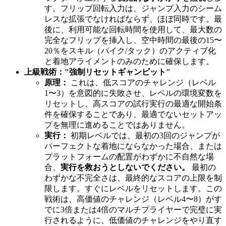
す。フリップ回転入力は、ジャンプ入力のシーム
レスな拡張でなければならず、ほぼ同時です。最
後に、利用可能な回転時間を使用して、最大数の
完全なフリップを挿入し、空中時間の最後の15〜
20％をスキル（パイク/タック）のアクティブ化
と着地アライメントのみのために確保します。
上級戦術："強制リセットギャンビット"
原理：
これは、低スコアのチャレンジ（レベル
1〜3）を意図的に失敗させ、レベルの環境変数を
リセットし、高スコアの試行実行の最適な開始条
件を確保することであり、最適でないセットアッ
プを無理に進めることではありません。
実行：
初期レベルでは、最初の3回のジャンプが
パーフェクトな着地にならなかった場合、または
プラットフォームの配置がわずかに不自然な場
合、
実行を救おうとしないでください。
最初の
わずかな不完全さは、最終的なスコアの上限を制
限します。すぐにレベルをリセットします。この
戦術は、高価値のチャレンジ（レベル4〜8）がす
でに3倍または4倍のマルチプライヤーで完璧に実
行されるように、低価値のチャレンジをやり直す