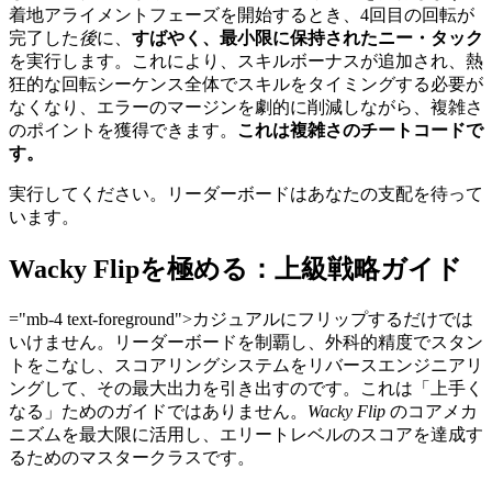
着地アライメントフェーズを開始するとき、4回目の回転が
完了した
後
に、
すばやく、最小限に保持されたニー・タック
を実行します。これにより、スキルボーナスが追加され、熱
狂的な回転シーケンス全体でスキルをタイミングする必要が
なくなり、エラーのマージンを劇的に削減しながら、複雑さ
のポイントを獲得できます。
これは複雑さのチートコードで
す。
実行してください。リーダーボードはあなたの支配を待って
います。
Wacky Flipを極める：上級戦略ガイド
="mb-4 text-foreground">カジュアルにフリップするだけでは
いけません。リーダーボードを制覇し、外科的精度でスタン
トをこなし、スコアリングシステムをリバースエンジニアリ
ングして、その最大出力を引き出すのです。これは「上手く
なる」ためのガイドではありません。
Wacky Flip
のコアメカ
ニズムを最大限に活用し、エリートレベルのスコアを達成す
るためのマスタークラスです。