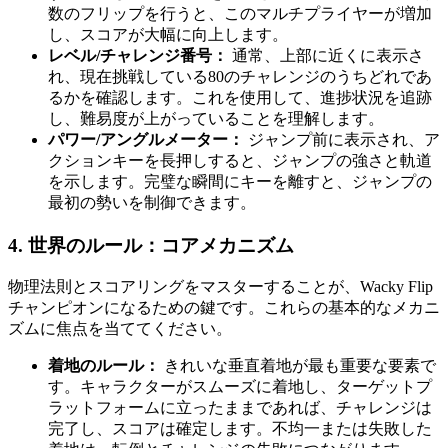
数のフリップを行うと、このマルチプライヤーが増加
し、スコアが大幅に向上します。
レベル/チャレンジ番号：
通常、上部に近くに表示さ
れ、現在挑戦している80のチャレンジのうちどれであ
るかを確認します。これを使用して、進捗状況を追跡
し、難易度が上がっていることを理解します。
パワー/アングルメーター：
ジャンプ前に表示され、ア
クションキーを長押しすると、ジャンプの強さと軌道
を示します。完璧な瞬間にキーを離すと、ジャンプの
最初の勢いを制御できます。
4. 世界のルール：コアメカニズム
物理法則とスコアリングをマスターすることが、Wacky Flip
チャンピオンになるための鍵です。これらの基本的なメカニ
ズムに焦点を当ててください。
着地のルール：
きれいな垂直着地が最も重要な要素で
す。キャラクターがスムーズに着地し、ターゲットプ
ラットフォームに立ったままであれば、チャレンジは
完了し、スコアは確定します。不均一または失敗した