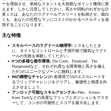
ーを増加させ、単純なスタントを大規模なポイント獲得に変
えます。しかし注意してください。高さや回転のわずかな計
算ミスは、あなたのラグドールアスリートを転倒させ、面白
くも、あなたの完璧なランにコストのかかるペナルティを追
加することになります。
主な特徴
スキルベースのラグドール物理学:
ミスをしたとき
に、タイトなコントロールと予測不能で陽気なラグド
ールの失敗を体験してください。
8つの多様な都市環境:
The Court、Frontyard、The
Playgroundなど、それぞれ異なる障害物と高さを備え
た8つのユニークなゾーンに挑戦します。
80の精密なチャレンジ:
各環境で10のエスカレートす
るフリップチャレンジをクリアし、敏捷性と精度を向
上させましょう。
アンロック可能なスキルアセンナル:
Pike、Scissor、
Knee Tuckなどの高度なフリップとポジションをマスタ
ーして、コンボの可能性とスコアを最大化します。