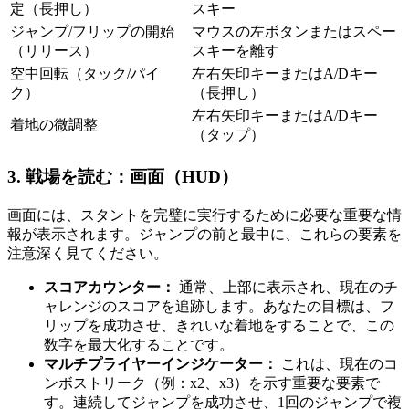
定（長押し）
スキー
ジャンプ/フリップの開始
マウスの左ボタンまたはスペー
（リリース）
スキーを離す
空中回転（タック/パイ
左右矢印キーまたはA/Dキー
ク）
（長押し）
左右矢印キーまたはA/Dキー
着地の微調整
（タップ）
3. 戦場を読む：画面（HUD）
画面には、スタントを完璧に実行するために必要な重要な情
報が表示されます。ジャンプの前と最中に、これらの要素を
注意深く見てください。
スコアカウンター：
通常、上部に表示され、現在のチ
ャレンジのスコアを追跡します。あなたの目標は、フ
リップを成功させ、きれいな着地をすることで、この
数字を最大化することです。
マルチプライヤーインジケーター：
これは、現在のコ
ンボストリーク（例：x2、x3）を示す重要な要素で
す。連続してジャンプを成功させ、1回のジャンプで複