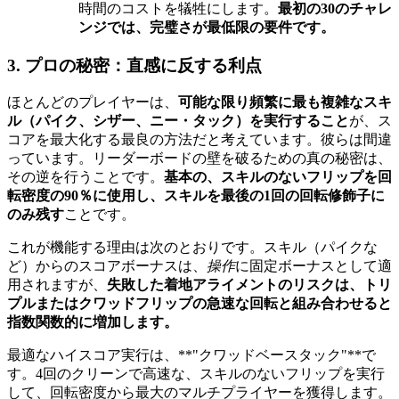
時間のコストを犠牲にします。
最初の30のチャレ
ンジでは、完璧さが最低限の要件です。
3. プロの秘密：直感に反する利点
ほとんどのプレイヤーは、
可能な限り頻繁に最も複雑なスキ
ル（パイク、シザー、ニー・タック）を実行すること
が、ス
コアを最大化する最良の方法だと考えています。彼らは間違
っています。リーダーボードの壁を破るための真の秘密は、
その逆を行うことです。
基本の、スキルのないフリップを回
転密度の90％に使用し、スキルを最後の1回の回転修飾子に
のみ残す
ことです。
これが機能する理由は次のとおりです。スキル（パイクな
ど）からのスコアボーナスは、
操作
に固定ボーナスとして適
用されますが、
失敗した着地アライメントのリスクは、トリ
プルまたはクワッドフリップの急速な回転と組み合わせると
指数関数的に増加します。
最適なハイスコア実行は、**"クワッドベースタック"**で
す。4回のクリーンで高速な、スキルのないフリップを実行
して、回転密度から最大のマルチプライヤーを獲得します。