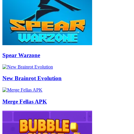
Spear Warzone
New Brainrot Evolution
Merge Fellas APK