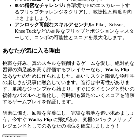
80の精密なチャレンジ:
各環境で10のエスカレートす
るフリップチャレンジをクリアし、敏捷性と精度を向
上させましょう。
アンロック可能なスキルアセンナル:
Pike、Scissor、
Knee Tuckなどの高度なフリップとポジションをマスタ
ーして、コンボの可能性とスコアを最大化します。
あなたが気に入る理由
挑戦を好み、真のスキルを報酬するゲームを愛し、絶対的な
習得の満足感を高く評価するプレイヤーなら、
Wacky Flip
はあなたのために作られました。高いリスクと陽気な物理学
の楽しさが見事に融合しています。進行は中毒性がありま
す。単純なジャンプから始まり、すぐにタイミングと勢いの
複雑なパズルへと進化し、何時間も満足のいくスコアを追跡
するゲームプレイを保証します。
研磨に備え、回転を完璧にし、完璧な着地を追い求めましょ
う。今すぐ
Wacky Flip
に飛び込み、究極のバックフリップ
レジェンドとしてのあなたの地位を確立しましょう！