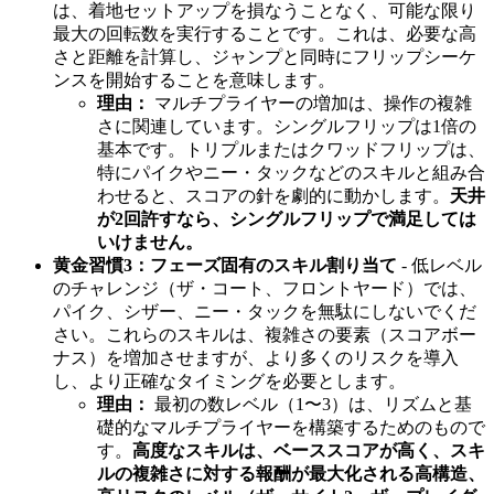
は、着地セットアップを損なうことなく、可能な限り
最大の回転数を実行することです。これは、必要な高
さと距離を計算し、ジャンプと同時にフリップシーケ
ンスを開始することを意味します。
理由：
マルチプライヤーの増加は、操作の複雑
さに関連しています。シングルフリップは1倍の
基本です。トリプルまたはクワッドフリップは、
特にパイクやニー・タックなどのスキルと組み合
わせると、スコアの針を劇的に動かします。
天井
が2回許すなら、シングルフリップで満足しては
いけません。
黄金習慣3：フェーズ固有のスキル割り当て
- 低レベル
のチャレンジ（ザ・コート、フロントヤード）では、
パイク、シザー、ニー・タックを無駄にしないでくだ
さい。これらのスキルは、複雑さの要素（スコアボー
ナス）を増加させますが、より多くのリスクを導入
し、より正確なタイミングを必要とします。
理由：
最初の数レベル（1〜3）は、リズムと基
礎的なマルチプライヤーを構築するためのもので
す。
高度なスキルは、ベーススコアが高く、スキ
ルの複雑さに対する報酬が最大化される高構造、