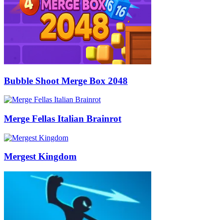
Bubble Shoot Merge Box 2048
Merge Fellas Italian Brainrot
Mergest Kingdom