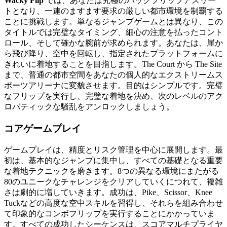
Wacky Flip
では、あなたは究極のバックフリップアスリー
トとなり、一連のますます要求の厳しい都市環境を制覇する
ことに挑戦します。単なるジャンプゲームとは異なり、この
タイトルでは完璧なタイミング、細心の注意を払ったコント
ロール、そして確かな腕前が求められます。あなたは、崖か
ら飛び降り、空中を回転し、指定されたプラットフォームに
きれいに着地することを目指します。The Court から The Site
まで、普通の都市空間をあなたの個人的なエクストリームス
ポーツアリーナに変貌させます。目的はシンプルです。完璧
なフリップを実行し、完璧な着地を決め、次のレベルのアク
ロバティックな騒乱をアンロックしましょう。
コアゲームプレイ
ゲームプレイは、精度とリスク管理を中心に展開します。最
初は、基本的なジャンプに集中し、すべての基礎となる重要
な着地テクニックを磨きます。8つの異なる環境にまたがる
80のユニークなチャレンジをクリアしていくにつれて、複雑
さは劇的に増していきます。成功は、Pike、Scissor、Knee
Tuckなどの高度な空中スキルを習得し、それらを組み合わせ
て印象的なコンボフリップを実行することにかかっていま
す。すべての成功したシーケンスは、スコアマルチプライヤ