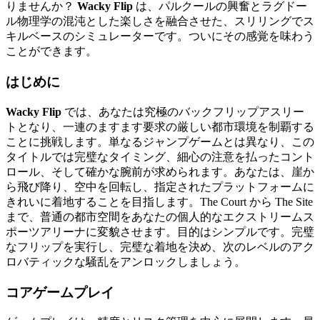
りませんか？
Wacky Flip
は、パルクールの興奮とラグドー
ル物理学の混沌とした楽しさを融合させた、スリリングでス
キルベースのシミュレーターです。ついにその感覚を味わう
ことができます。
はじめに
Wacky Flip
では、あなたは究極のバックフリップアスリー
トとなり、一連のますます要求の厳しい都市環境を制覇する
ことに挑戦します。単なるジャンプゲームとは異なり、この
タイトルでは完璧なタイミング、細心の注意を払ったコント
ロール、そして確かな腕前が求められます。あなたは、崖か
ら飛び降り、空中を回転し、指定されたプラットフォームに
きれいに着地することを目指します。The Court から The Site
まで、普通の都市空間をあなたの個人的なエクストリームス
ポーツアリーナに変貌させます。目的はシンプルです。完璧
なフリップを実行し、完璧な着地を決め、次のレベルのアク
ロバティックな騒乱をアンロックしましょう。
コアゲームプレイ