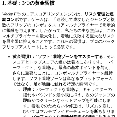
1. 基礎：3つの黄金習慣
Wacky Flip
のコアスコアリングエンジンは、
リスク管理と連
続コンボ
です。ゲームは、「連続して成功したジャンプと複
数のフリップのコンボ」をスコアマルチプライヤーで明示的
に報酬を与えます。したがって、私たちの主な焦点は、この
マルチプライヤーを最大化し、着地に失敗する重大なリスク
を最小限に抑えることです。これらの習慣は、プロのバック
フリップアスリートにとって必須です。
黄金習慣1："ソフト"着地ゾーンをマスターする
- 良い
スコアとトップスコアの違いは着地にあります。「パ
ーフェクト」な着地は、最高の基本ポイントを与え、
さらに重要なことに、コンボマルチプライヤーを維持
します。ソフト着地ゾーンは単なるプラットフォーム
ではなく、足が地面に触れる特定の瞬間です。
理由：
パーフェクトな着地は、キャラクターの
揺れやバウンドを最小限に抑え、次のジャンプの
即時かつクリーンなセットアップを可能にしま
す。着地でのためらいや修正は、リズムを崩し、
ひいてはマルチプライヤーチェーンを断ち切りま
す。
パーフェクトな着地が筋肉の記憶になるまで