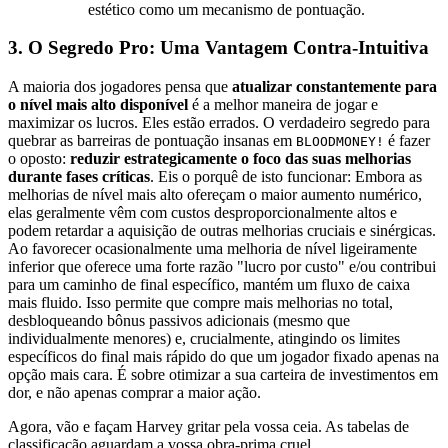
estético como um mecanismo de pontuação.
3. O Segredo Pro: Uma Vantagem Contra-Intuitiva
A maioria dos jogadores pensa que
atualizar constantemente para
o nível mais alto disponível
é a melhor maneira de jogar e
maximizar os lucros. Eles estão errados. O verdadeiro segredo para
quebrar as barreiras de pontuação insanas em
é fazer
BLOODMONEY!
o oposto:
reduzir estrategicamente o foco das suas melhorias
durante fases críticas
. Eis o porquê de isto funcionar: Embora as
melhorias de nível mais alto ofereçam o maior aumento numérico,
elas geralmente vêm com custos desproporcionalmente altos e
podem retardar a aquisição de outras melhorias cruciais e sinérgicas.
Ao favorecer ocasionalmente uma melhoria de nível ligeiramente
inferior que oferece uma forte razão "lucro por custo" e/ou contribui
para um caminho de final específico, mantém um fluxo de caixa
mais fluido. Isso permite que compre mais melhorias no total,
desbloqueando bônus passivos adicionais (mesmo que
individualmente menores) e, crucialmente, atingindo os limites
específicos do final mais rápido do que um jogador fixado apenas na
opção mais cara. É sobre otimizar a sua carteira de investimentos em
dor, e não apenas comprar a maior ação.
Agora, vão e façam Harvey gritar pela vossa ceia. As tabelas de
classificação aguardam a vossa obra-prima cruel.