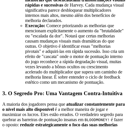
rápidas e sucessivas
de Harvey. Cada mudança visual
significativa parece desbloquear multiplicadores
internos mais altos, mesmo além dos benefícios de
melhoria declarados.
Execução:
Comece priorizando as melhorias que
mencionam explicitamente o aumento da "brutalidade"
ou "escalada da dor". Notará que certas melhorias
causam mudanças visuais mais dramáticas do que
outras. O objetivo é identificar essas "melhorias
pivotais" e adquiri-las em rápida sucessão. Isso cria um
efeito de "cascata" onde o motor de pontuação interno
do jogo reconhece a rápida degradação visual, muitas
vezes levando a bônus ocultos ou crescimento
acelerado do multiplicador que supera um caminho de
melhoria linear. É sobre entender o ciclo de feedback
estético como um mecanismo de pontuação.
3. O Segredo Pro: Uma Vantagem Contra-Intuitiva
A maioria dos jogadores pensa que
atualizar constantemente para
o nível mais alto disponível
é a melhor maneira de jogar e
maximizar os lucros. Eles estão errados. O verdadeiro segredo para
quebrar as barreiras de pontuação insanas em
é fazer
BLOODMONEY!
o oposto:
reduzir estrategicamente o foco das suas melhorias