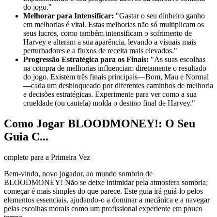
do jogo."
Melhorar para Intensificar:
"Gastar o seu dinheiro ganho
em melhorias é vital. Estas melhorias não só multiplicam os
seus lucros, como também intensificam o sofrimento de
Harvey e alteram a sua aparência, levando a visuais mais
perturbadores e a fluxos de receita mais elevados."
Progressão Estratégica para os Finais:
"As suas escolhas
na compra de melhorias influenciam diretamente o resultado
do jogo. Existem três finais principais—Bom, Mau e Normal
—cada um desbloqueado por diferentes caminhos de melhoria
e decisões estratégicas. Experimente para ver como a sua
crueldade (ou cautela) molda o destino final de Harvey."
Como Jogar BLOODMONEY!: O Seu
Guia C...
ompleto para a Primeira Vez
Bem-vindo, novo jogador, ao mundo sombrio de
BLOODMONEY! Não se deixe intimidar pela atmosfera sombria;
começar é mais simples do que parece. Este guia irá guiá-lo pelos
elementos essenciais, ajudando-o a dominar a mecânica e a navegar
pelas escolhas morais como um profissional experiente em pouco