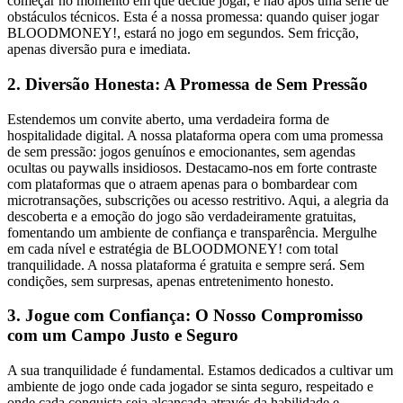
começar no momento em que decide jogar, e não após uma série de
obstáculos técnicos. Esta é a nossa promessa: quando quiser jogar
BLOODMONEY!, estará no jogo em segundos. Sem fricção,
apenas diversão pura e imediata.
2. Diversão Honesta: A Promessa de Sem Pressão
Estendemos um convite aberto, uma verdadeira forma de
hospitalidade digital. A nossa plataforma opera com uma promessa
de sem pressão: jogos genuínos e emocionantes, sem agendas
ocultas ou paywalls insidiosos. Destacamo-nos em forte contraste
com plataformas que o atraem apenas para o bombardear com
microtransações, subscrições ou acesso restritivo. Aqui, a alegria da
descoberta e a emoção do jogo são verdadeiramente gratuitas,
fomentando um ambiente de confiança e transparência. Mergulhe
em cada nível e estratégia de BLOODMONEY! com total
tranquilidade. A nossa plataforma é gratuita e sempre será. Sem
condições, sem surpresas, apenas entretenimento honesto.
3. Jogue com Confiança: O Nosso Compromisso
com um Campo Justo e Seguro
A sua tranquilidade é fundamental. Estamos dedicados a cultivar um
ambiente de jogo onde cada jogador se sinta seguro, respeitado e
onde cada conquista seja alcançada através da habilidade e