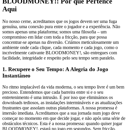
BLOODMONEY!: Por que Pertence
Aqui
No nosso cerne, acreditamos que os jogos devem ser uma fuga
genuína, uma conexão pura entre o jogador e a experiência. Não
somos apenas uma plataforma; somos uma filosofia – um
compromisso em lidar com toda a fricção, para que possa
concentrar-se apenas na diversão. Criámos meticulosamente um
ambiente onde cada clique, cada momento e cada jogo, como o
incrivelmente cativante BLOODMONEY!, são entregues com
facilidade, integridade e respeito pelo seu tempo sem paralelo.
1. Recupere o Seu Tempo: A Alegria do Jogo
Instantâneo
No ritmo implacável da vida moderna, o seu tempo livre é um bem
precioso. Entendemos que cada barreira entre si e o seu
entretenimento é uma intrusão. É por isso que eliminámos os
downloads tediosos, as instalações intermináveis e as atualizações
frustrantes que assolam outras plataformas. A nossa promessa é
imersão imediata. Acreditamos que a sua jornada num jogo deve
começar no momento em que decide jogar, e não após uma série de
obstáculos técnicos. Esta é a nossa promessa: quando quiser jogar
BLOODMONEY!, estará no jogo em segundos. Sem fricção,