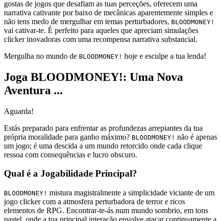
gostas de jogos que desafiam as tuas perceções, oferecem uma
narrativa cativante por baixo de mecânicas aparentemente simples e
não tens medo de mergulhar em temas perturbadores,
BLOODMONEY!
vai cativar-te. É perfeito para aqueles que apreciam simulações
clicker inovadoras com uma recompensa narrativa substancial.
Mergulha no mundo de
hoje e esculpe a tua lenda!
BLOODMONEY!
Joga BLOODMONEY!: Uma Nova
Aventura ...
Aguarda!
Estás preparado para enfrentar as profundezas arrepiantes da tua
própria moralidade para ganho máximo?
não é apenas
BLOODMONEY!
um jogo; é uma descida a um mundo retorcido onde cada clique
ressoa com consequências e lucro obscuro.
Qual é a Jogabilidade Principal?
mistura magistralmente a simplicidade viciante de um
BLOODMONEY!
jogo clicker com a atmosfera perturbadora de terror e ricos
elementos de RPG. Encontrar-te-ás num mundo sombrio, em tons
pastel, onde a tua principal interação envolve atacar continuamente a