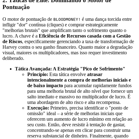
2. Táticas de Elite: Dominando o Motor de
Pontuação
O motor de pontuação de
é uma dança torcida entre
BLOODMONEY!
infligir "dor" contínua (cliques) e comprar estrategicamente
"melhorias brutais" que amplificam tanto o sofrimento quanto o
lucro. A chave é a
Eficiência de Recursos casada com a Gestão
de Riscos
, especificamente gerenciando a taxa de transformação de
Harvey contra o seu ganho financeiro. Quanto maior a degradação
visual, maiores os multiplicadores, mas isso requer investimento
deliberado.
Tática Avançada: A Estratégia "Pico de Sofrimento"
Princípio:
Esta tática envolve
atrasar
intencionalmente a compra de melhorias iniciais e
de baixo impacto
para acumular rapidamente fundos
para uma melhoria brutal de alto nível que fornece um
salto imediato e massivo no multiplicador de lucro. É
uma abordagem de alto risco e alta recompensa.
Execução:
Primeiro, precisa identificar o "ponto de
omissão" ideal – a série de melhorias iniciais que
oferecem um aumento de lucro mínimo em relação ao
seu custo. Então, deve resistir à tentação de gastar,
concentrando-se apenas em clicar para construir uma
reserva substancial de dinheiro. Finalmente, quando