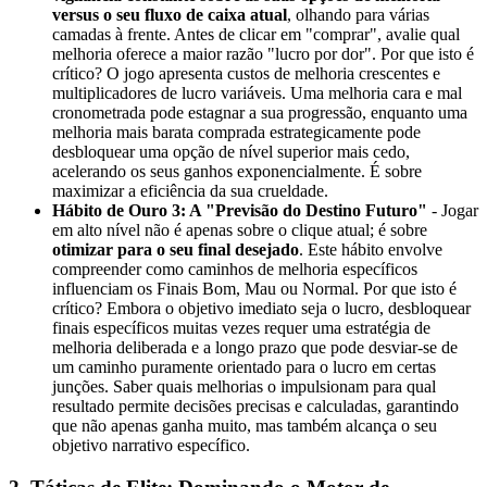
versus o seu fluxo de caixa atual
, olhando para várias
camadas à frente. Antes de clicar em "comprar", avalie qual
melhoria oferece a maior razão "lucro por dor". Por que isto é
crítico? O jogo apresenta custos de melhoria crescentes e
multiplicadores de lucro variáveis. Uma melhoria cara e mal
cronometrada pode estagnar a sua progressão, enquanto uma
melhoria mais barata comprada estrategicamente pode
desbloquear uma opção de nível superior mais cedo,
acelerando os seus ganhos exponencialmente. É sobre
maximizar a eficiência da sua crueldade.
Hábito de Ouro 3: A "Previsão do Destino Futuro"
- Jogar
em alto nível não é apenas sobre o clique atual; é sobre
otimizar para o seu final desejado
. Este hábito envolve
compreender como caminhos de melhoria específicos
influenciam os Finais Bom, Mau ou Normal. Por que isto é
crítico? Embora o objetivo imediato seja o lucro, desbloquear
finais específicos muitas vezes requer uma estratégia de
melhoria deliberada e a longo prazo que pode desviar-se de
um caminho puramente orientado para o lucro em certas
junções. Saber quais melhorias o impulsionam para qual
resultado permite decisões precisas e calculadas, garantindo
que não apenas ganha muito, mas também alcança o seu
objetivo narrativo específico.