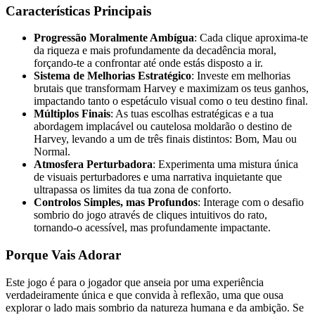
Características Principais
Progressão Moralmente Ambígua
: Cada clique aproxima-te
da riqueza e mais profundamente da decadência moral,
forçando-te a confrontar até onde estás disposto a ir.
Sistema de Melhorias Estratégico
: Investe em melhorias
brutais que transformam Harvey e maximizam os teus ganhos,
impactando tanto o espetáculo visual como o teu destino final.
Múltiplos Finais
: As tuas escolhas estratégicas e a tua
abordagem implacável ou cautelosa moldarão o destino de
Harvey, levando a um de três finais distintos: Bom, Mau ou
Normal.
Atmosfera Perturbadora
: Experimenta uma mistura única
de visuais perturbadores e uma narrativa inquietante que
ultrapassa os limites da tua zona de conforto.
Controlos Simples, mas Profundos
: Interage com o desafio
sombrio do jogo através de cliques intuitivos do rato,
tornando-o acessível, mas profundamente impactante.
Porque Vais Adorar
Este jogo é para o jogador que anseia por uma experiência
verdadeiramente única e que convida à reflexão, uma que ousa
explorar o lado mais sombrio da natureza humana e da ambição. Se