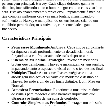
personagem principal, Harvey. Cada clique doloroso ganha-te
dinheiro, intensificando tanto o humor negro como o caos visual no
ecrã. Este ato aparentemente simples evolui rapidamente à medida
que compras melhorias cada vez mais brutais, intensificando o
sofrimento de Harvey e multiplicando os teus lucros, criando um
equilíbrio perturbador, mas cativante, entre crueldade e ganho
financeiro.
Características Principais
Progressão Moralmente Ambígua
: Cada clique aproxima-te
da riqueza e mais profundamente da decadência moral,
forçando-te a confrontar até onde estás disposto a ir.
Sistema de Melhorias Estratégico
: Investe em melhorias
brutais que transformam Harvey e maximizam os teus ganhos,
impactando tanto o espetáculo visual como o teu destino final.
Múltiplos Finais
: As tuas escolhas estratégicas e a tua
abordagem implacável ou cautelosa moldarão o destino de
Harvey, levando a um de três finais distintos: Bom, Mau ou
Normal.
Atmosfera Perturbadora
: Experimenta uma mistura única
de visuais perturbadores e uma narrativa inquietante que
ultrapassa os limites da tua zona de conforto.
Controlos Simples, mas Profundos
: Interage com o desafio