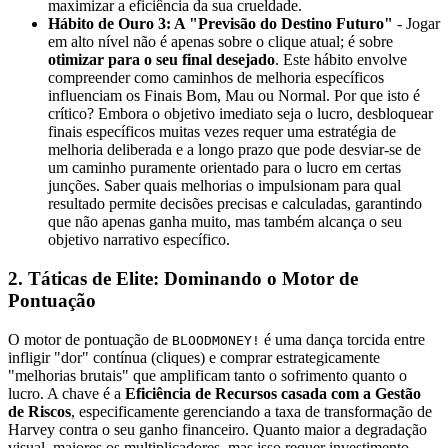
maximizar a eficiência da sua crueldade.
Hábito de Ouro 3: A "Previsão do Destino Futuro"
- Jogar
em alto nível não é apenas sobre o clique atual; é sobre
otimizar para o seu final desejado
. Este hábito envolve
compreender como caminhos de melhoria específicos
influenciam os Finais Bom, Mau ou Normal. Por que isto é
crítico? Embora o objetivo imediato seja o lucro, desbloquear
finais específicos muitas vezes requer uma estratégia de
melhoria deliberada e a longo prazo que pode desviar-se de
um caminho puramente orientado para o lucro em certas
junções. Saber quais melhorias o impulsionam para qual
resultado permite decisões precisas e calculadas, garantindo
que não apenas ganha muito, mas também alcança o seu
objetivo narrativo específico.
2. Táticas de Elite: Dominando o Motor de
Pontuação
O motor de pontuação de
é uma dança torcida entre
BLOODMONEY!
infligir "dor" contínua (cliques) e comprar estrategicamente
"melhorias brutais" que amplificam tanto o sofrimento quanto o
lucro. A chave é a
Eficiência de Recursos casada com a Gestão
de Riscos
, especificamente gerenciando a taxa de transformação de
Harvey contra o seu ganho financeiro. Quanto maior a degradação
visual, maiores os multiplicadores, mas isso requer investimento