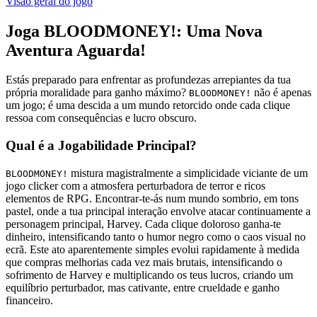
Visão geral do jogo
Joga BLOODMONEY!: Uma Nova
Aventura Aguarda!
Estás preparado para enfrentar as profundezas arrepiantes da tua
própria moralidade para ganho máximo?
não é apenas
BLOODMONEY!
um jogo; é uma descida a um mundo retorcido onde cada clique
ressoa com consequências e lucro obscuro.
Qual é a Jogabilidade Principal?
mistura magistralmente a simplicidade viciante de um
BLOODMONEY!
jogo clicker com a atmosfera perturbadora de terror e ricos
elementos de RPG. Encontrar-te-ás num mundo sombrio, em tons
pastel, onde a tua principal interação envolve atacar continuamente a
personagem principal, Harvey. Cada clique doloroso ganha-te
dinheiro, intensificando tanto o humor negro como o caos visual no
ecrã. Este ato aparentemente simples evolui rapidamente à medida
que compras melhorias cada vez mais brutais, intensificando o
sofrimento de Harvey e multiplicando os teus lucros, criando um
equilíbrio perturbador, mas cativante, entre crueldade e ganho
financeiro.