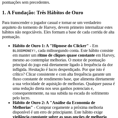
pontuações sem precedentes.
1. A Fundação: Três Hábitos de Ouro
Para transcender o jogador casual e tornar-se um verdadeiro
arquiteto do tormento de Harvey, devem primeiro internalizar estes
hábitos não negociáveis. Eles formam a base de cada corrida de alta
pontuação.
Hábito de Ouro 1: A "Hipnose do Clicker"
- Em
, cada milissegundo conta. Este hábito consiste
BLOODMONEY!
em manter um
ritmo de cliques quase constante
em Harvey,
mesmo ao contemplar melhorias. O motor de pontuação
principal do jogo está diretamente ligado à frequência da dor
infligida. Hesitação é lucro desperdiçado. Por que isto é
crítico? Clicar consistente e com alta frequência garante um
fluxo constante de rendimento base, que alimenta diretamente
a sua velocidade de aquisição de melhorias. Qualquer pausa é
uma redução direta nos seus ganhos potenciais e,
consequentemente, na sua subida na escada do sofrimento
pelo lucro.
Hábito de Ouro 2: A "Análise da Economia de
Melhorias"
- Comprar cegamente a próxima melhoria
disponível é um erro de principiante. Este hábito exige
vigilância constante sobre as suas opções de melhoria