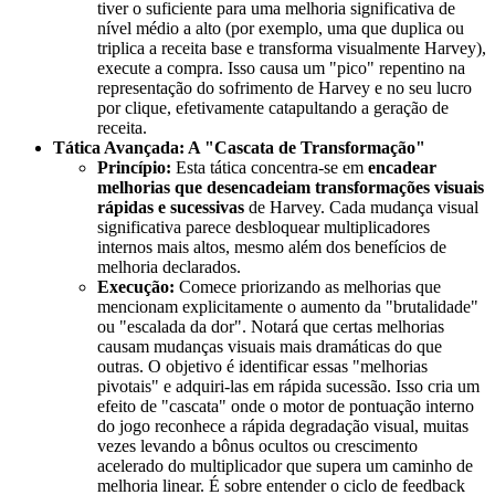
tiver o suficiente para uma melhoria significativa de
nível médio a alto (por exemplo, uma que duplica ou
triplica a receita base e transforma visualmente Harvey),
execute a compra. Isso causa um "pico" repentino na
representação do sofrimento de Harvey e no seu lucro
por clique, efetivamente catapultando a geração de
receita.
Tática Avançada: A "Cascata de Transformação"
Princípio:
Esta tática concentra-se em
encadear
melhorias que desencadeiam transformações visuais
rápidas e sucessivas
de Harvey. Cada mudança visual
significativa parece desbloquear multiplicadores
internos mais altos, mesmo além dos benefícios de
melhoria declarados.
Execução:
Comece priorizando as melhorias que
mencionam explicitamente o aumento da "brutalidade"
ou "escalada da dor". Notará que certas melhorias
causam mudanças visuais mais dramáticas do que
outras. O objetivo é identificar essas "melhorias
pivotais" e adquiri-las em rápida sucessão. Isso cria um
efeito de "cascata" onde o motor de pontuação interno
do jogo reconhece a rápida degradação visual, muitas
vezes levando a bônus ocultos ou crescimento
acelerado do multiplicador que supera um caminho de
melhoria linear. É sobre entender o ciclo de feedback