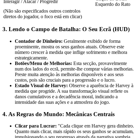
Interagir / Atacar / Progredir
Esquerdo do Rato
(Não são especificados outros controlos
diretos do jogador, o foco está em clicar)
3. Lendo o Campo de Batalha: O Seu Ecrã (HUD)
Contador de Dinheiro:
Geralmente exibido de forma
proeminente, mostra os seus ganhos atuais. Observe este
número crescer à medida que inflige sofrimento e melhora
estrategicamente.
Botões/Menu de Melhorias:
Esta secção, provavelmente
num dos lados do ecrã, permite-lhe comprar várias melhorias.
Preste muita atenção às melhorias disponíveis e aos seus
custos, pois são cruciais para a progressão e o lucro.
Estado Visual de Harvey:
Observe a aparência de Harvey à
medida que progride. A sua transformação visual reflete os
danos cumulativos e a decadência moral, indicando a
intensidade das suas ações e a atmosfera do jogo.
4. As Regras do Mundo: Mecânicas Centrais
Clicar para Lucrar:
"Cada clique em Harvey gera dinheiro.
Quanto mais clicar, mais rápido os seus ganhos se acumulam,
impulsionando o seu progresso através da narrativa sombria