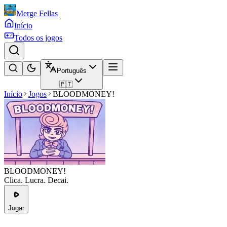
Merge Fellas
Início
Todos os jogos
Português
🇵🇹
Início
Jogos
BLOODMONEY!
BLOODMONEY!
Clica. Lucra. Decai.
Jogar