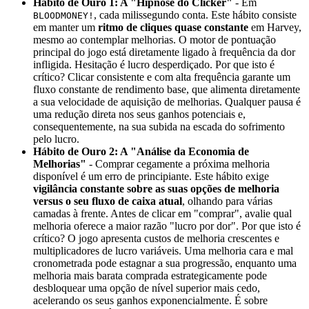
Hábito de Ouro 1: A "Hipnose do Clicker"
- Em
, cada milissegundo conta. Este hábito consiste
BLOODMONEY!
em manter um
ritmo de cliques quase constante
em Harvey,
mesmo ao contemplar melhorias. O motor de pontuação
principal do jogo está diretamente ligado à frequência da dor
infligida. Hesitação é lucro desperdiçado. Por que isto é
crítico? Clicar consistente e com alta frequência garante um
fluxo constante de rendimento base, que alimenta diretamente
a sua velocidade de aquisição de melhorias. Qualquer pausa é
uma redução direta nos seus ganhos potenciais e,
consequentemente, na sua subida na escada do sofrimento
pelo lucro.
Hábito de Ouro 2: A "Análise da Economia de
Melhorias"
- Comprar cegamente a próxima melhoria
disponível é um erro de principiante. Este hábito exige
vigilância constante sobre as suas opções de melhoria
versus o seu fluxo de caixa atual
, olhando para várias
camadas à frente. Antes de clicar em "comprar", avalie qual
melhoria oferece a maior razão "lucro por dor". Por que isto é
crítico? O jogo apresenta custos de melhoria crescentes e
multiplicadores de lucro variáveis. Uma melhoria cara e mal
cronometrada pode estagnar a sua progressão, enquanto uma
melhoria mais barata comprada estrategicamente pode
desbloquear uma opção de nível superior mais cedo,
acelerando os seus ganhos exponencialmente. É sobre