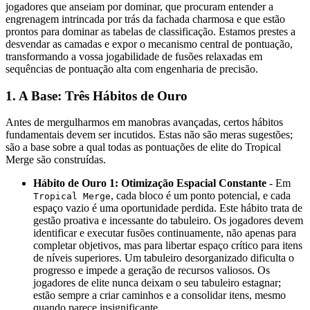
jogadores que anseiam por dominar, que procuram entender a
engrenagem intrincada por trás da fachada charmosa e que estão
prontos para dominar as tabelas de classificação. Estamos prestes a
desvendar as camadas e expor o mecanismo central de pontuação,
transformando a vossa jogabilidade de fusões relaxadas em
sequências de pontuação alta com engenharia de precisão.
1. A Base: Três Hábitos de Ouro
Antes de mergulharmos em manobras avançadas, certos hábitos
fundamentais devem ser incutidos. Estas não são meras sugestões;
são a base sobre a qual todas as pontuações de elite do Tropical
Merge são construídas.
Hábito de Ouro 1: Otimização Espacial Constante
- Em
, cada bloco é um ponto potencial, e cada
Tropical Merge
espaço vazio é uma oportunidade perdida. Este hábito trata de
gestão proativa e incessante do tabuleiro. Os jogadores devem
identificar e executar fusões continuamente, não apenas para
completar objetivos, mas para libertar espaço crítico para itens
de níveis superiores. Um tabuleiro desorganizado dificulta o
progresso e impede a geração de recursos valiosos. Os
jogadores de elite nunca deixam o seu tabuleiro estagnar;
estão sempre a criar caminhos e a consolidar itens, mesmo
quando parece insignificante.