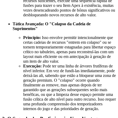
recursos suficientes, execute uma sequência rápida de
fusões para trazer o seu Item Apex à existência, muitas
vezes desencadeando pontos de bónus significativos ou
desbloqueando novos recursos de alto valor.
Tática Avançada: O "Colapso da Cadeia de
Suprimentos"
Princípio:
Isso envolve permitir intencionalmente que
certas cadeias de recursos "entrem em colapso" ou se
tornem temporariamente estagnadas para libertar espaço
crítico no tabuleiro, apenas para reconstruí-las com um
layout mais eficiente ou em antecipação à geração de
um item de alto valor.
Execução:
Pode ter uma linha de árvores frutíferas de
nível inferior. Em vez de fundi-las imediatamente, pode
deixá-las ali, sabendo que estão a bloquear uma zona de
geração premium. O "colapso" ocorre quando
finalmente as remove, mas apenas depois de ter
garantido que as gerações subsequentes serão mais
benéficas, ou que a limpeza desse espaço permite uma
fusão crítica de alto nível para outro recurso. Isso requer
uma profunda compreensão dos temporizadores
internos do jogo e das prioridades de geração.