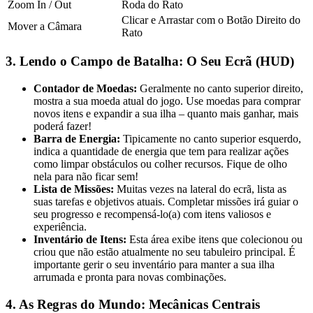
Zoom In / Out
Roda do Rato
Clicar e Arrastar com o Botão Direito do
Mover a Câmara
Rato
3. Lendo o Campo de Batalha: O Seu Ecrã (HUD)
Contador de Moedas:
Geralmente no canto superior direito,
mostra a sua moeda atual do jogo. Use moedas para comprar
novos itens e expandir a sua ilha – quanto mais ganhar, mais
poderá fazer!
Barra de Energia:
Tipicamente no canto superior esquerdo,
indica a quantidade de energia que tem para realizar ações
como limpar obstáculos ou colher recursos. Fique de olho
nela para não ficar sem!
Lista de Missões:
Muitas vezes na lateral do ecrã, lista as
suas tarefas e objetivos atuais. Completar missões irá guiar o
seu progresso e recompensá-lo(a) com itens valiosos e
experiência.
Inventário de Itens:
Esta área exibe itens que colecionou ou
criou que não estão atualmente no seu tabuleiro principal. É
importante gerir o seu inventário para manter a sua ilha
arrumada e pronta para novas combinações.
4. As Regras do Mundo: Mecânicas Centrais