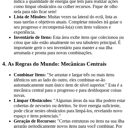
indica a quantidade de energia que tem para realizar ações
como limpar obstáculos ou colher recursos. Fique de olho
nela para não ficar sem!
Lista de Missões:
Muitas vezes na lateral do ecrã, lista as
suas tarefas e objetivos atuais. Completar missões irá guiar o
seu progresso e recompensá-lo(a) com itens valiosos e
experiência.
Inventário de Itens:
Esta área exibe itens que colecionou ou
criou que não estão atualmente no seu tabuleiro principal. É
importante gerir o seu inventário para manter a sua ilha
arrumada e pronta para novas combinações.
4. As Regras do Mundo: Mecânicas Centrais
Combinar Itens:
"Se arrastar e largar três ou mais itens
idênticos um ao lado do outro, eles combinar-se-ão
automaticamente num único item de nível superior." Esta é a
mecânica central para o progresso e para desbloquear coisas
novas.
Limpar Obstáculos:
"Algumas áreas da sua ilha podem estar
cobertas de nevoeiro ou detritos. Se tiver energia suficiente,
pode clicar nestes obstáculos para limpá-los, revelando novo
espaço e itens potenciais."
Geração de Recursos:
"Certas estruturas ou itens na sua ilha
gerarão periodicamente novos itens para você combinar. Por