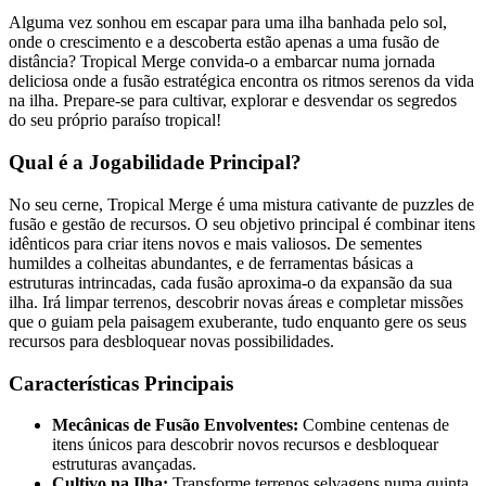
Alguma vez sonhou em escapar para uma ilha banhada pelo sol,
onde o crescimento e a descoberta estão apenas a uma fusão de
distância? Tropical Merge convida-o a embarcar numa jornada
deliciosa onde a fusão estratégica encontra os ritmos serenos da vida
na ilha. Prepare-se para cultivar, explorar e desvendar os segredos
do seu próprio paraíso tropical!
Qual é a Jogabilidade Principal?
No seu cerne, Tropical Merge é uma mistura cativante de puzzles de
fusão e gestão de recursos. O seu objetivo principal é combinar itens
idênticos para criar itens novos e mais valiosos. De sementes
humildes a colheitas abundantes, e de ferramentas básicas a
estruturas intrincadas, cada fusão aproxima-o da expansão da sua
ilha. Irá limpar terrenos, descobrir novas áreas e completar missões
que o guiam pela paisagem exuberante, tudo enquanto gere os seus
recursos para desbloquear novas possibilidades.
Características Principais
Mecânicas de Fusão Envolventes:
Combine centenas de
itens únicos para descobrir novos recursos e desbloquear
estruturas avançadas.
Cultivo na Ilha:
Transforme terrenos selvagens numa quinta