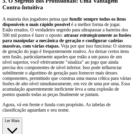
3. O Segredo dos Profissionais: Uma Vantagem
Contra-Intuitiva
A maioria dos jogadores pensa que
fundir sempre todos os itens
disponíveis o mais rápido possível
é a melhor forma de jogar.
Estão errados. O verdadeiro segredo para ultrapassar a barreira dos
500 mil pontos é fazer o oposto:
atrasar
estrategicamente
as fusões
para manipular a mecânica de geração e configurar cadeias
massivas, com várias etapas.
Veja por que isso funciona: O sistema
de geração do jogo é frequentemente reativo. Ao deixar certos itens
sem fusão, particularmente aqueles que estão a um passo de um
nível superior, você efetivamente "sinaliza" ao jogo que ainda
precisa dos componentes de nível inferior. Isso pode influenciar
subtilmente o algoritmo de geração para fornecer mais desses
componentes, permitindo que construa uma massa crítica para várias
fusões de alto nível simultaneamente, em vez de uma por uma. Essa
acumulação aparentemente ineficiente leva a uma explosão de
pontos quando todas as peças finalmente se juntam.
Agora, vá em frente e funda com propósito. As tabelas de
classificação aguardam o seu nome.
Ler Mais