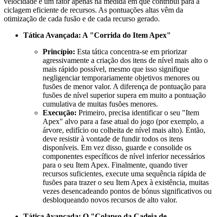
velocidade é um fator apenas na medida em que contribui para a
ciclagem eficiente de recursos. As pontuações altas vêm da
otimização de cada fusão e de cada recurso gerado.
Tática Avançada: A "Corrida do Item Apex"
Princípio:
Esta tática concentra-se em priorizar
agressivamente a criação dos itens de nível mais alto o
mais rápido possível, mesmo que isso signifique
negligenciar temporariamente objetivos menores ou
fusões de menor valor. A diferença de pontuação para
fusões de nível superior supera em muito a pontuação
cumulativa de muitas fusões menores.
Execução:
Primeiro, precisa identificar o seu "Item
Apex" alvo para a fase atual do jogo (por exemplo, a
árvore, edifício ou colheita de nível mais alto). Então,
deve resistir à vontade de fundir todos os itens
disponíveis. Em vez disso, guarde e consolide os
componentes específicos de nível inferior necessários
para o seu Item Apex. Finalmente, quando tiver
recursos suficientes, execute uma sequência rápida de
fusões para trazer o seu Item Apex à existência, muitas
vezes desencadeando pontos de bónus significativos ou
desbloqueando novos recursos de alto valor.
Tática Avançada: O "Colapso da Cadeia de