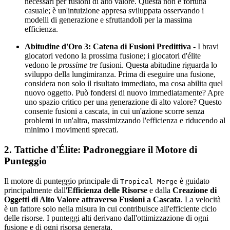
necessari per fusioni di alto valore. Questa non è fortuna
casuale; è un'intuizione appresa sviluppata osservando i
modelli di generazione e sfruttandoli per la massima
efficienza.
Abitudine d'Oro 3: Catena di Fusioni Predittiva
- I bravi
giocatori vedono la prossima fusione; i giocatori d'élite
vedono le
prossime tre
fusioni. Questa abitudine riguarda lo
sviluppo della lungimiranza. Prima di eseguire una fusione,
considera non solo il risultato immediato, ma cosa abilita quel
nuovo oggetto. Può fondersi di nuovo immediatamente? Apre
uno spazio critico per una generazione di alto valore? Questo
consente fusioni a cascata, in cui un'azione scorre senza
problemi in un'altra, massimizzando l'efficienza e riducendo al
minimo i movimenti sprecati.
2. Tattiche d'Élite: Padroneggiare il Motore di
Punteggio
Il motore di punteggio principale di
è guidato
Tropical Merge
principalmente dall'
Efficienza delle Risorse
e dalla
Creazione di
Oggetti di Alto Valore attraverso Fusioni a Cascata
. La velocità
è un fattore solo nella misura in cui contribuisce all'efficiente ciclo
delle risorse. I punteggi alti derivano dall'ottimizzazione di ogni
fusione e di ogni risorsa generata.