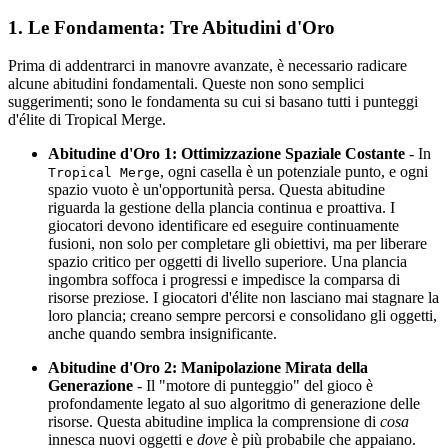
1. Le Fondamenta: Tre Abitudini d'Oro
Prima di addentrarci in manovre avanzate, è necessario radicare
alcune abitudini fondamentali. Queste non sono semplici
suggerimenti; sono le fondamenta su cui si basano tutti i punteggi
d'élite di Tropical Merge.
Abitudine d'Oro 1: Ottimizzazione Spaziale Costante
- In
, ogni casella è un potenziale punto, e ogni
Tropical Merge
spazio vuoto è un'opportunità persa. Questa abitudine
riguarda la gestione della plancia continua e proattiva. I
giocatori devono identificare ed eseguire continuamente
fusioni, non solo per completare gli obiettivi, ma per liberare
spazio critico per oggetti di livello superiore. Una plancia
ingombra soffoca i progressi e impedisce la comparsa di
risorse preziose. I giocatori d'élite non lasciano mai stagnare la
loro plancia; creano sempre percorsi e consolidano gli oggetti,
anche quando sembra insignificante.
Abitudine d'Oro 2: Manipolazione Mirata della
Generazione
- Il "motore di punteggio" del gioco è
profondamente legato al suo algoritmo di generazione delle
risorse. Questa abitudine implica la comprensione di
cosa
innesca nuovi oggetti e
dove
è più probabile che appaiano.