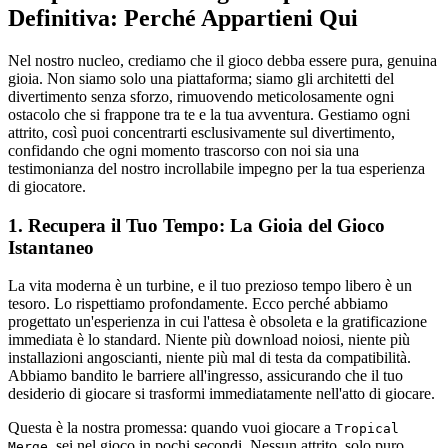
Definitiva: Perché Appartieni Qui
Nel nostro nucleo, crediamo che il gioco debba essere pura, genuina
gioia. Non siamo solo una piattaforma; siamo gli architetti del
divertimento senza sforzo, rimuovendo meticolosamente ogni
ostacolo che si frappone tra te e la tua avventura. Gestiamo ogni
attrito, così puoi concentrarti esclusivamente sul divertimento,
confidando che ogni momento trascorso con noi sia una
testimonianza del nostro incrollabile impegno per la tua esperienza
di giocatore.
1. Recupera il Tuo Tempo: La Gioia del Gioco
Istantaneo
La vita moderna è un turbine, e il tuo prezioso tempo libero è un
tesoro. Lo rispettiamo profondamente. Ecco perché abbiamo
progettato un'esperienza in cui l'attesa è obsoleta e la gratificazione
immediata è lo standard. Niente più download noiosi, niente più
installazioni angoscianti, niente più mal di testa da compatibilità.
Abbiamo bandito le barriere all'ingresso, assicurando che il tuo
desiderio di giocare si trasformi immediatamente nell'atto di giocare.
Questa è la nostra promessa: quando vuoi giocare a
Tropical
, sei nel gioco in pochi secondi. Nessun attrito, solo puro,
Merge