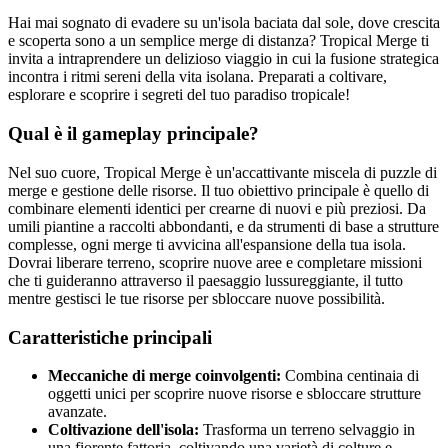
Hai mai sognato di evadere su un'isola baciata dal sole, dove crescita
e scoperta sono a un semplice merge di distanza? Tropical Merge ti
invita a intraprendere un delizioso viaggio in cui la fusione strategica
incontra i ritmi sereni della vita isolana. Preparati a coltivare,
esplorare e scoprire i segreti del tuo paradiso tropicale!
Qual è il gameplay principale?
Nel suo cuore, Tropical Merge è un'accattivante miscela di puzzle di
merge e gestione delle risorse. Il tuo obiettivo principale è quello di
combinare elementi identici per crearne di nuovi e più preziosi. Da
umili piantine a raccolti abbondanti, e da strumenti di base a strutture
complesse, ogni merge ti avvicina all'espansione della tua isola.
Dovrai liberare terreno, scoprire nuove aree e completare missioni
che ti guideranno attraverso il paesaggio lussureggiante, il tutto
mentre gestisci le tue risorse per sbloccare nuove possibilità.
Caratteristiche principali
Meccaniche di merge coinvolgenti:
Combina centinaia di
oggetti unici per scoprire nuove risorse e sbloccare strutture
avanzate.
Coltivazione dell'isola:
Trasforma un terreno selvaggio in
una fiorente fattoria, coltivando una varietà di colture e