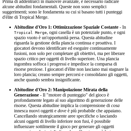
Prima di addentrarci in manovre avanzate, è necessario radicare
alcune abitudini fondamentali. Queste non sono semplici
suggerimenti; sono le fondamenta su cui si basano tutti i punteggi
d'élite di Tropical Merge.
Abitudine d'Oro 1: Ottimizzazione Spaziale Costante
- In
, ogni casella è un potenziale punto, e ogni
Tropical Merge
spazio vuoto è un'opportunità persa. Questa abitudine
riguarda la gestione della plancia continua e proattiva. I
giocatori devono identificare ed eseguire continuamente
fusioni, non solo per completare gli obiettivi, ma per liberare
spazio critico per oggetti di livello superiore. Una plancia
ingombra soffoca i progressi e impedisce la comparsa di
risorse preziose. I giocatori d'élite non lasciano mai stagnare la
loro plancia; creano sempre percorsi e consolidano gli oggetti,
anche quando sembra insignificante.
Abitudine d'Oro 2: Manipolazione Mirata della
Generazione
- Il "motore di punteggio" del gioco è
profondamente legato al suo algoritmo di generazione delle
risorse. Questa abitudine implica la comprensione di
cosa
innesca nuovi oggetti e
dove
è più probabile che appaiano.
Cancellando strategicamente aree specifiche o lasciando
alcuni oggetti di livello inferiore non fusi, è possibile
influenzare sottilmente il gioco per generare gli oggetti