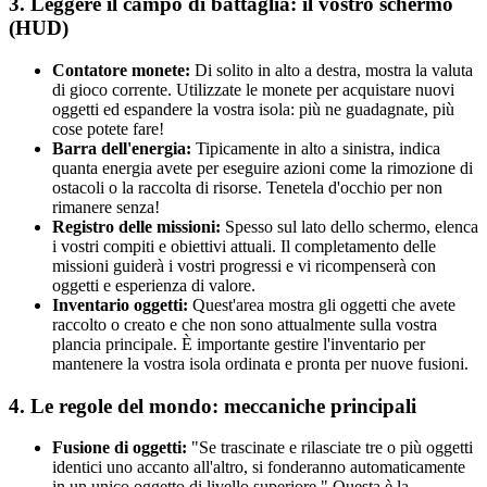
3. Leggere il campo di battaglia: il vostro schermo
(HUD)
Contatore monete:
Di solito in alto a destra, mostra la valuta
di gioco corrente. Utilizzate le monete per acquistare nuovi
oggetti ed espandere la vostra isola: più ne guadagnate, più
cose potete fare!
Barra dell'energia:
Tipicamente in alto a sinistra, indica
quanta energia avete per eseguire azioni come la rimozione di
ostacoli o la raccolta di risorse. Tenetela d'occhio per non
rimanere senza!
Registro delle missioni:
Spesso sul lato dello schermo, elenca
i vostri compiti e obiettivi attuali. Il completamento delle
missioni guiderà i vostri progressi e vi ricompenserà con
oggetti e esperienza di valore.
Inventario oggetti:
Quest'area mostra gli oggetti che avete
raccolto o creato e che non sono attualmente sulla vostra
plancia principale. È importante gestire l'inventario per
mantenere la vostra isola ordinata e pronta per nuove fusioni.
4. Le regole del mondo: meccaniche principali
Fusione di oggetti:
"Se trascinate e rilasciate tre o più oggetti
identici uno accanto all'altro, si fonderanno automaticamente
in un unico oggetto di livello superiore." Questa è la