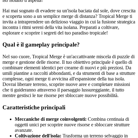
iso isolano ti aspetta!
Hai mai sognato di evadere su un'isola baciata dal sole, dove crescita
e scoperta sono a un semplice merge di distanza? Tropical Merge ti
invita a intraprendere un delizioso viaggio in cui la fusione strategica
incontra i ritmi sereni della vita isolana. Preparati a coltivare,
esplorare e scoprire i segreti del tuo paradiso tropicale!
Qual è il gameplay principale?
Nel suo cuore, Tropical Merge è un'accattivante miscela di puzzle di
merge e gestione delle risorse. Il tuo obiettivo principale è quello di
combinare elementi identici per crearne di nuovi e più preziosi. Da
umili piantine a raccolti abbondanti, e da strumenti di base a strutture
complesse, ogni merge ti avvicina all'espansione della tua isola.
Dovrai liberare terreno, scoprire nuove aree e completare missioni
che ti guideranno attraverso il paesaggio lussureggiante, il tutto
mentre gestisci le tue risorse per sbloccare nuove possibilità.
Caratteristiche principali
Meccaniche di merge coinvolgenti:
Combina centinaia di
oggetti unici per scoprire nuove risorse e sbloccare strutture
avanzate.
Coltivazione dell'isola:
Trasforma un terreno selvaggio in