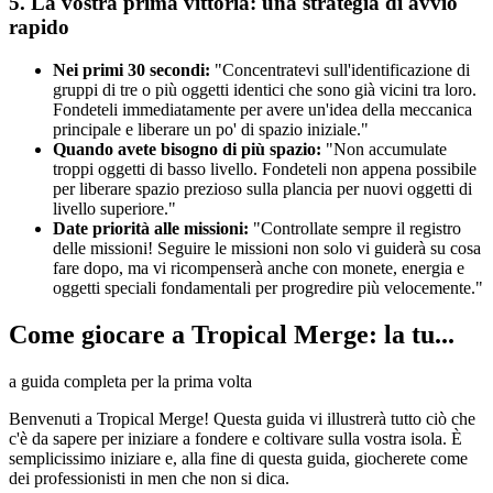
5. La vostra prima vittoria: una strategia di avvio
rapido
Nei primi 30 secondi:
"Concentratevi sull'identificazione di
gruppi di tre o più oggetti identici che sono già vicini tra loro.
Fondeteli immediatamente per avere un'idea della meccanica
principale e liberare un po' di spazio iniziale."
Quando avete bisogno di più spazio:
"Non accumulate
troppi oggetti di basso livello. Fondeteli non appena possibile
per liberare spazio prezioso sulla plancia per nuovi oggetti di
livello superiore."
Date priorità alle missioni:
"Controllate sempre il registro
delle missioni! Seguire le missioni non solo vi guiderà su cosa
fare dopo, ma vi ricompenserà anche con monete, energia e
oggetti speciali fondamentali per progredire più velocemente."
Come giocare a Tropical Merge: la tu...
a guida completa per la prima volta
Benvenuti a Tropical Merge! Questa guida vi illustrerà tutto ciò che
c'è da sapere per iniziare a fondere e coltivare sulla vostra isola. È
semplicissimo iniziare e, alla fine di questa guida, giocherete come
dei professionisti in men che non si dica.