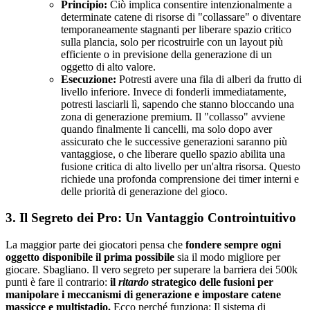
Principio:
Ciò implica consentire intenzionalmente a
determinate catene di risorse di "collassare" o diventare
temporaneamente stagnanti per liberare spazio critico
sulla plancia, solo per ricostruirle con un layout più
efficiente o in previsione della generazione di un
oggetto di alto valore.
Esecuzione:
Potresti avere una fila di alberi da frutto di
livello inferiore. Invece di fonderli immediatamente,
potresti lasciarli lì, sapendo che stanno bloccando una
zona di generazione premium. Il "collasso" avviene
quando finalmente li cancelli, ma solo dopo aver
assicurato che le successive generazioni saranno più
vantaggiose, o che liberare quello spazio abilita una
fusione critica di alto livello per un'altra risorsa. Questo
richiede una profonda comprensione dei timer interni e
delle priorità di generazione del gioco.
3. Il Segreto dei Pro: Un Vantaggio Controintuitivo
La maggior parte dei giocatori pensa che
fondere sempre ogni
oggetto disponibile il prima possibile
sia il modo migliore per
giocare. Sbagliano. Il vero segreto per superare la barriera dei 500k
punti è fare il contrario:
il
ritardo
strategico delle fusioni per
manipolare i meccanismi di generazione e impostare catene
massicce e multistadio.
Ecco perché funziona: Il sistema di