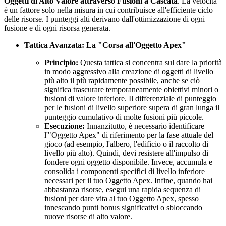
Oggetti di Alto Valore attraverso Fusioni a Cascata
. La velocità
è un fattore solo nella misura in cui contribuisce all'efficiente ciclo
delle risorse. I punteggi alti derivano dall'ottimizzazione di ogni
fusione e di ogni risorsa generata.
Tattica Avanzata: La "Corsa all'Oggetto Apex"
Principio:
Questa tattica si concentra sul dare la priorità
in modo aggressivo alla creazione di oggetti di livello
più alto il più rapidamente possibile, anche se ciò
significa trascurare temporaneamente obiettivi minori o
fusioni di valore inferiore. Il differenziale di punteggio
per le fusioni di livello superiore supera di gran lunga il
punteggio cumulativo di molte fusioni più piccole.
Esecuzione:
Innanzitutto, è necessario identificare
l'"Oggetto Apex" di riferimento per la fase attuale del
gioco (ad esempio, l'albero, l'edificio o il raccolto di
livello più alto). Quindi, devi resistere all'impulso di
fondere ogni oggetto disponibile. Invece, accumula e
consolida i componenti specifici di livello inferiore
necessari per il tuo Oggetto Apex. Infine, quando hai
abbastanza risorse, esegui una rapida sequenza di
fusioni per dare vita al tuo Oggetto Apex, spesso
innescando punti bonus significativi o sbloccando
nuove risorse di alto valore.