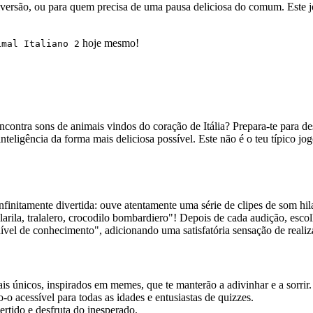
versão, ou para quem precisa de uma pausa deliciosa do comum. Este jog
hoje mesmo!
imal Italiano 2
ontra sons de animais vindos do coração de Itália? Prepara-te para d
inteligência da forma mais deliciosa possível. Este não é o teu típico 
infinitamente divertida: ouve atentamente uma série de clipes de som hila
li, larila, tralalero, crocodilo bombardiero"! Depois de cada audição, e
ível de conhecimento", adicionando uma satisfatória sensação de realiz
is únicos, inspirados em memes, que te manterão a adivinhar e a sorrir.
-o acessível para todas as idades e entusiastas de quizzes.
tido e desfruta do inesperado.