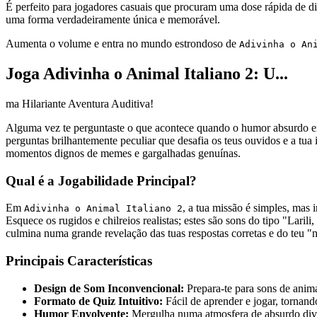
É perfeito para jogadores casuais que procuram uma dose rápida de di
uma forma verdadeiramente única e memorável.
Aumenta o volume e entra no mundo estrondoso de
Adivinha o An
Joga Adivinha o Animal Italiano 2: U...
ma Hilariante Aventura Auditiva!
Alguma vez te perguntaste o que acontece quando o humor absurdo enc
perguntas brilhantemente peculiar que desafia os teus ouvidos e a tua 
momentos dignos de memes e gargalhadas genuínas.
Qual é a Jogabilidade Principal?
Em
, a tua missão é simples, mas 
Adivinha o Animal Italiano 2
Esquece os rugidos e chilreios realistas; estes são sons do tipo "Lari
culmina numa grande revelação das tuas respostas corretas e do teu "n
Principais Características
Design de Som Inconvencional:
Prepara-te para sons de anima
Formato de Quiz Intuitivo:
Fácil de aprender e jogar, tornando
Humor Envolvente:
Mergulha numa atmosfera de absurdo diver