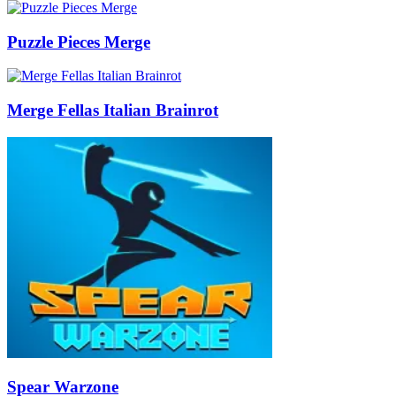
Puzzle Pieces Merge
Merge Fellas Italian Brainrot
Spear Warzone