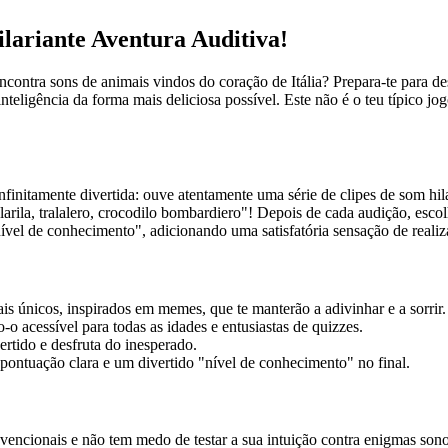
lariante Aventura Auditiva!
ontra sons de animais vindos do coração de Itália? Prepara-te para d
inteligência da forma mais deliciosa possível. Este não é o teu típico 
infinitamente divertida: ouve atentamente uma série de clipes de som hila
li, larila, tralalero, crocodilo bombardiero"! Depois de cada audição, e
ível de conhecimento", adicionando uma satisfatória sensação de realiz
is únicos, inspirados em memes, que te manterão a adivinhar e a sorrir.
-o acessível para todas as idades e entusiastas de quizzes.
tido e desfruta do inesperado.
ntuação clara e um divertido "nível de conhecimento" no final.
vencionais e não tem medo de testar a sua intuição contra enigmas sono