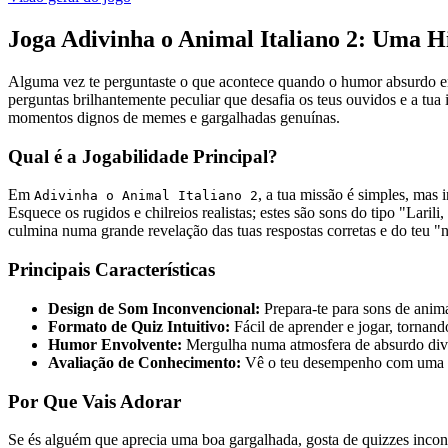
Joga Adivinha o Animal Italiano 2: Uma Hi
Alguma vez te perguntaste o que acontece quando o humor absurdo enc
perguntas brilhantemente peculiar que desafia os teus ouvidos e a tua 
momentos dignos de memes e gargalhadas genuínas.
Qual é a Jogabilidade Principal?
Em
, a tua missão é simples, mas 
Adivinha o Animal Italiano 2
Esquece os rugidos e chilreios realistas; estes são sons do tipo "Lari
culmina numa grande revelação das tuas respostas corretas e do teu "n
Principais Características
Design de Som Inconvencional:
Prepara-te para sons de anima
Formato de Quiz Intuitivo:
Fácil de aprender e jogar, tornando
Humor Envolvente:
Mergulha numa atmosfera de absurdo diver
Avaliação de Conhecimento:
Vê o teu desempenho com uma po
Por Que Vais Adorar
Se és alguém que aprecia uma boa gargalhada, gosta de quizzes incon