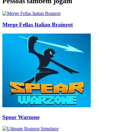
Pessoas também jogam
Merge Fellas Italian Brainrot
Spear Warzone