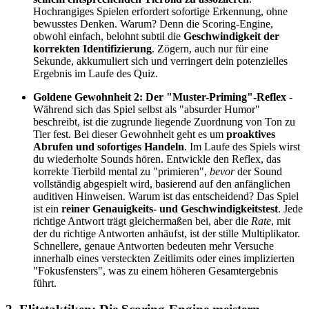
Hochrangiges Spielen erfordert sofortige Erkennung, ohne
bewusstes Denken. Warum? Denn die Scoring-Engine,
obwohl einfach, belohnt subtil die
Geschwindigkeit der
korrekten Identifizierung
. Zögern, auch nur für eine
Sekunde, akkumuliert sich und verringert dein potenzielles
Ergebnis im Laufe des Quiz.
Goldene Gewohnheit 2: Der "Muster-Priming"-Reflex
-
Während sich das Spiel selbst als "absurder Humor"
beschreibt, ist die zugrunde liegende Zuordnung von Ton zu
Tier fest. Bei dieser Gewohnheit geht es um
proaktives
Abrufen und sofortiges Handeln
. Im Laufe des Spiels wirst
du wiederholte Sounds hören. Entwickle den Reflex, das
korrekte Tierbild mental zu "primieren",
bevor
der Sound
vollständig abgespielt wird, basierend auf den anfänglichen
auditiven Hinweisen. Warum ist das entscheidend? Das Spiel
ist ein
reiner Genauigkeits- und Geschwindigkeitstest
. Jede
richtige Antwort trägt gleichermaßen bei, aber die
Rate
, mit
der du richtige Antworten anhäufst, ist der stille Multiplikator.
Schnellere, genaue Antworten bedeuten mehr Versuche
innerhalb eines versteckten Zeitlimits oder eines implizierten
"Fokusfensters", was zu einem höheren Gesamtergebnis
führt.