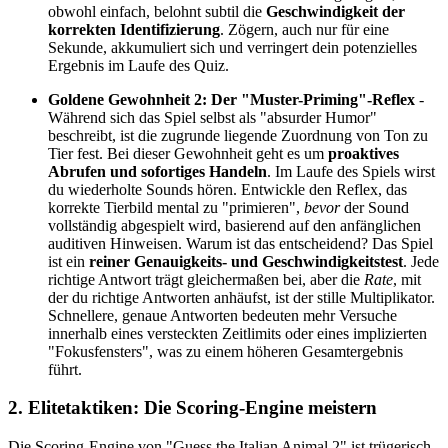
obwohl einfach, belohnt subtil die
Geschwindigkeit der
korrekten Identifizierung
. Zögern, auch nur für eine
Sekunde, akkumuliert sich und verringert dein potenzielles
Ergebnis im Laufe des Quiz.
Goldene Gewohnheit 2: Der "Muster-Priming"-Reflex
-
Während sich das Spiel selbst als "absurder Humor"
beschreibt, ist die zugrunde liegende Zuordnung von Ton zu
Tier fest. Bei dieser Gewohnheit geht es um
proaktives
Abrufen und sofortiges Handeln
. Im Laufe des Spiels wirst
du wiederholte Sounds hören. Entwickle den Reflex, das
korrekte Tierbild mental zu "primieren",
bevor
der Sound
vollständig abgespielt wird, basierend auf den anfänglichen
auditiven Hinweisen. Warum ist das entscheidend? Das Spiel
ist ein
reiner Genauigkeits- und Geschwindigkeitstest
. Jede
richtige Antwort trägt gleichermaßen bei, aber die
Rate
, mit
der du richtige Antworten anhäufst, ist der stille Multiplikator.
Schnellere, genaue Antworten bedeuten mehr Versuche
innerhalb eines versteckten Zeitlimits oder eines implizierten
"Fokusfensters", was zu einem höheren Gesamtergebnis
führt.
2. Elitetaktiken: Die Scoring-Engine meistern
Die Scoring-Engine von "Guess the Italian Animal 2" ist trügerisch