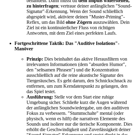
behandeln. Dann musst du
dem Impuls widerstehen,
zu hinterfragen
; vertraue deiner anfänglichen "Sound-
Signatur"-Erkennung. Wenn der Sound schließlich
abgespielt wird, aktiviere deinen "Muster-Priming"-
Reflex, um das Bild
ohne Zögern
auszuwählen. Dein
Ziel ist ein kontinuierlicher Fluss von richtigen
Antworten, mit dem Ziel eines perfekten Laufs.
Fortgeschrittene Taktik: Das "Auditive Isolations"-
Manöver
Prinzip:
Dies beinhaltet das aktive Herausfiltern von
irrelevanten Informationen (dem "absurden Humor",
den "seltsamen Phrasen") und die Konzentration
ausschließlich auf die reine akustische Signatur des
Tiergeräusches. Es geht darum, den Schnickschnack zu
entfernen, um zum Kerndatenpunkt zu gelangen, den
das Spiel testet.
Ausführung:
Stelle vor dem Start eine ruhige
Umgebung sicher. Schließe kurz die Augen während
der anfänglichen Soundwiedergabe, um den auditiven
Fokus zu verbessern. "Stummschalte" mental (oder
physisch, wenn es hilft) die narrativen Elemente des
Sounds und isoliere nur die tierische Komponente. Dies
erhöht die Geschwindigkeit und Zuverlässigkeit deiner
"Sound-Signatur"-Erkennung und speist direkt in das