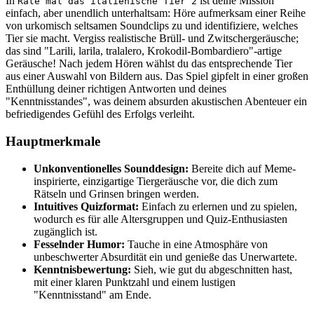
In
ist deine Mission
Rate mal das italienische Tier 2
einfach, aber unendlich unterhaltsam: Höre aufmerksam einer Reihe
von urkomisch seltsamen Soundclips zu und identifiziere, welches
Tier sie macht. Vergiss realistische Brüll- und Zwitschergeräusche;
das sind "Larili, larila, tralalero, Krokodil-Bombardiero"-artige
Geräusche! Nach jedem Hören wählst du das entsprechende Tier
aus einer Auswahl von Bildern aus. Das Spiel gipfelt in einer großen
Enthüllung deiner richtigen Antworten und deines
"Kenntnisstandes", was deinem absurden akustischen Abenteuer ein
befriedigendes Gefühl des Erfolgs verleiht.
Hauptmerkmale
Unkonventionelles Sounddesign:
Bereite dich auf Meme-
inspirierte, einzigartige Tiergeräusche vor, die dich zum
Rätseln und Grinsen bringen werden.
Intuitives Quizformat:
Einfach zu erlernen und zu spielen,
wodurch es für alle Altersgruppen und Quiz-Enthusiasten
zugänglich ist.
Fesselnder Humor:
Tauche in eine Atmosphäre von
unbeschwerter Absurdität ein und genieße das Unerwartete.
Kenntnisbewertung:
Sieh, wie gut du abgeschnitten hast,
mit einer klaren Punktzahl und einem lustigen
"Kenntnisstand" am Ende.