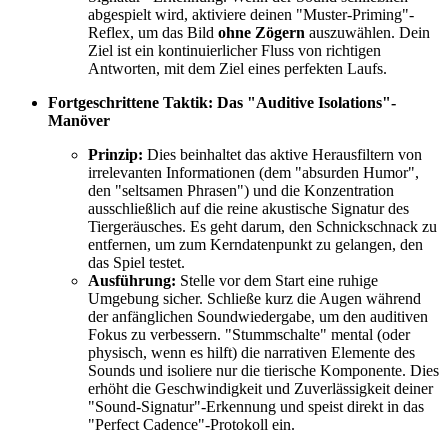
abgespielt wird, aktiviere deinen "Muster-Priming"-
Reflex, um das Bild
ohne Zögern
auszuwählen. Dein
Ziel ist ein kontinuierlicher Fluss von richtigen
Antworten, mit dem Ziel eines perfekten Laufs.
Fortgeschrittene Taktik: Das "Auditive Isolations"-
Manöver
Prinzip:
Dies beinhaltet das aktive Herausfiltern von
irrelevanten Informationen (dem "absurden Humor",
den "seltsamen Phrasen") und die Konzentration
ausschließlich auf die reine akustische Signatur des
Tiergeräusches. Es geht darum, den Schnickschnack zu
entfernen, um zum Kerndatenpunkt zu gelangen, den
das Spiel testet.
Ausführung:
Stelle vor dem Start eine ruhige
Umgebung sicher. Schließe kurz die Augen während
der anfänglichen Soundwiedergabe, um den auditiven
Fokus zu verbessern. "Stummschalte" mental (oder
physisch, wenn es hilft) die narrativen Elemente des
Sounds und isoliere nur die tierische Komponente. Dies
erhöht die Geschwindigkeit und Zuverlässigkeit deiner
"Sound-Signatur"-Erkennung und speist direkt in das
"Perfect Cadence"-Protokoll ein.