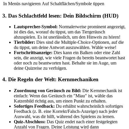
In Menüs navigieren
Auf Schaltflächen/Symbole tippen
3. Das Schlachtfeld lesen: Dein Bildschirm (HUD)
Lautsprecher-Symbol:
Normalerweise prominent angezeigt,
ist dies das, worauf du tippst, um das Tiergeräusch
abzuspielen. Es ist unerlässlich, um den Hinweis zu hören!
Tierbilder:
Dies sind die Multiple-Choice-Optionen, auf die
du tippst, um deine Antwort auszuwählen. Wähle weise!
Fortschrittsanzeige:
Dies kann ein Balken oder eine Zahl
sein, die anzeigt, wie viele Fragen du bereits beantwortet hast
oder noch zu beantworten hast. Behalte sie im Auge, um
deine Quizreise zu verfolgen.
4. Die Regeln der Welt: Kernmechaniken
Zuordnung von Geräusch zu Bild:
Die Kernmechanik ist
einfach: Wenn das Geräusch ein "Miau" ist, wähle das
Katzenbild richtig aus, um einen Punkt zu erhalten.
Sofortiges Feedback:
Du erhältst wahrscheinlich sofortiges
Feedback (z. B. eine Korrekt/Falsch-Anzeige) nach jeder
Auswahl, was dir hilft, während des Spielens zu lernen.
Quiz-Abschluss:
Das Quiz endet nach einer festgelegten
Anzahl von Fragen. Deine Leistung wird dann