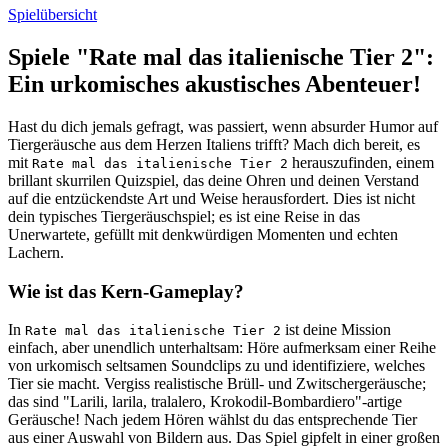
Spielübersicht
Spiele "Rate mal das italienische Tier 2":
Ein urkomisches akustisches Abenteuer!
Hast du dich jemals gefragt, was passiert, wenn absurder Humor auf
Tiergeräusche aus dem Herzen Italiens trifft? Mach dich bereit, es
mit
herauszufinden, einem
Rate mal das italienische Tier 2
brillant skurrilen Quizspiel, das deine Ohren und deinen Verstand
auf die entzückendste Art und Weise herausfordert. Dies ist nicht
dein typisches Tiergeräuschspiel; es ist eine Reise in das
Unerwartete, gefüllt mit denkwürdigen Momenten und echten
Lachern.
Wie ist das Kern-Gameplay?
In
ist deine Mission
Rate mal das italienische Tier 2
einfach, aber unendlich unterhaltsam: Höre aufmerksam einer Reihe
von urkomisch seltsamen Soundclips zu und identifiziere, welches
Tier sie macht. Vergiss realistische Brüll- und Zwitschergeräusche;
das sind "Larili, larila, tralalero, Krokodil-Bombardiero"-artige
Geräusche! Nach jedem Hören wählst du das entsprechende Tier
aus einer Auswahl von Bildern aus. Das Spiel gipfelt in einer großen