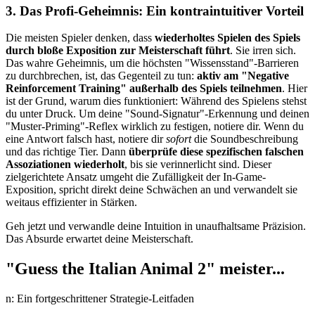
3. Das Profi-Geheimnis: Ein kontraintuitiver Vorteil
Die meisten Spieler denken, dass
wiederholtes Spielen des Spiels
durch bloße Exposition zur Meisterschaft führt
. Sie irren sich.
Das wahre Geheimnis, um die höchsten "Wissensstand"-Barrieren
zu durchbrechen, ist, das Gegenteil zu tun:
aktiv am "Negative
Reinforcement Training" außerhalb des Spiels teilnehmen
. Hier
ist der Grund, warum dies funktioniert: Während des Spielens stehst
du unter Druck. Um deine "Sound-Signatur"-Erkennung und deinen
"Muster-Priming"-Reflex wirklich zu festigen, notiere dir. Wenn du
eine Antwort falsch hast, notiere dir
sofort
die Soundbeschreibung
und das richtige Tier. Dann
überprüfe diese spezifischen falschen
Assoziationen wiederholt
, bis sie verinnerlicht sind. Dieser
zielgerichtete Ansatz umgeht die Zufälligkeit der In-Game-
Exposition, spricht direkt deine Schwächen an und verwandelt sie
weitaus effizienter in Stärken.
Geh jetzt und verwandle deine Intuition in unaufhaltsame Präzision.
Das Absurde erwartet deine Meisterschaft.
"Guess the Italian Animal 2" meister...
n: Ein fortgeschrittener Strategie-Leitfaden