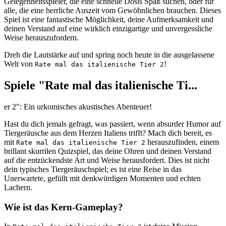
Gelegenheitsspieler, die eine schnelle Dosis Spaß suchen, oder für
alle, die eine herrliche Auszeit vom Gewöhnlichen brauchen. Dieses
Spiel ist eine fantastische Möglichkeit, deine Aufmerksamkeit und
deinen Verstand auf eine wirklich einzigartige und unvergessliche
Weise herauszufordern.
Dreh die Lautstärke auf und spring noch heute in die ausgelassene
Welt von
!
Rate mal das italienische Tier 2
Spiele "Rate mal das italienische Ti...
er 2": Ein urkomisches akustisches Abenteuer!
Hast du dich jemals gefragt, was passiert, wenn absurder Humor auf
Tiergeräusche aus dem Herzen Italiens trifft? Mach dich bereit, es
mit
herauszufinden, einem
Rate mal das italienische Tier 2
brillant skurrilen Quizspiel, das deine Ohren und deinen Verstand
auf die entzückendste Art und Weise herausfordert. Dies ist nicht
dein typisches Tiergeräuschspiel; es ist eine Reise in das
Unerwartete, gefüllt mit denkwürdigen Momenten und echten
Lachern.
Wie ist das Kern-Gameplay?