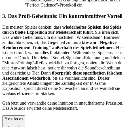
"Perfect Cadence"-Protokoll ein.
3. Das Profi-Geheimnis: Ein kontraintuitiver Vorteil
Die meisten Spieler denken, dass
wiederholtes Spielen des Spiels
durch bloße Exposition zur Meisterschaft führt
. Sie irren sich.
Das wahre Geheimnis, um die höchsten "Wissensstand"-Barrieren
zu durchbrechen, ist, das Gegenteil zu tun:
aktiv am "Negative
Reinforcement Training" außerhalb des Spiels teilnehmen
. Hier
ist der Grund, warum dies funktioniert: Während des Spielens stehst
du unter Druck. Um deine "Sound-Signatur"-Erkennung und deinen
"Muster-Priming"-Reflex wirklich zu festigen, notiere dir. Wenn du
eine Antwort falsch hast, notiere dir
sofort
die Soundbeschreibung
und das richtige Tier. Dann
überprüfe diese spezifischen falschen
Assoziationen wiederholt
, bis sie verinnerlicht sind. Dieser
zielgerichtete Ansatz umgeht die Zufälligkeit der In-Game-
Exposition, spricht direkt deine Schwächen an und verwandelt sie
weitaus effizienter in Stärken.
Geh jetzt und verwandle deine Intuition in unaufhaltsame Präzision.
Das Absurde erwartet deine Meisterschaft.
Mehr lesen