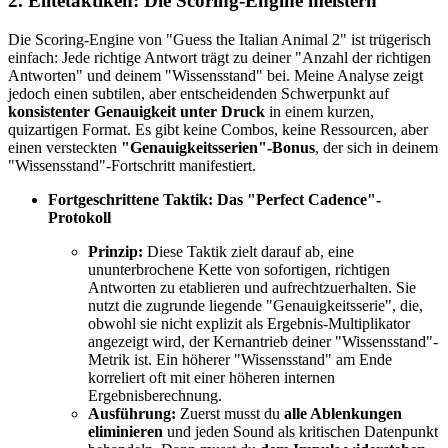
2. Elitetaktiken: Die Scoring-Engine meistern
Die Scoring-Engine von "Guess the Italian Animal 2" ist trügerisch
einfach: Jede richtige Antwort trägt zu deiner "Anzahl der richtigen
Antworten" und deinem "Wissensstand" bei. Meine Analyse zeigt
jedoch einen subtilen, aber entscheidenden Schwerpunkt auf
konsistenter Genauigkeit unter Druck
in einem kurzen,
quizartigen Format. Es gibt keine Combos, keine Ressourcen, aber
einen versteckten
"Genauigkeitsserien"-Bonus
, der sich in deinem
"Wissensstand"-Fortschritt manifestiert.
Fortgeschrittene Taktik: Das "Perfect Cadence"-
Protokoll
Prinzip:
Diese Taktik zielt darauf ab, eine
ununterbrochene Kette von sofortigen, richtigen
Antworten zu etablieren und aufrechtzuerhalten. Sie
nutzt die zugrunde liegende "Genauigkeitsserie", die,
obwohl sie nicht explizit als Ergebnis-Multiplikator
angezeigt wird, der Kernantrieb deiner "Wissensstand"-
Metrik ist. Ein höherer "Wissensstand" am Ende
korreliert oft mit einer höheren internen
Ergebnisberechnung.
Ausführung:
Zuerst musst du
alle Ablenkungen
eliminieren
und jeden Sound als kritischen Datenpunkt