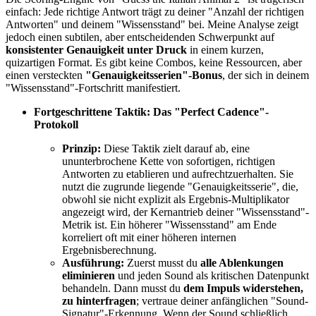
einfach: Jede richtige Antwort trägt zu deiner "Anzahl der richtigen
Antworten" und deinem "Wissensstand" bei. Meine Analyse zeigt
jedoch einen subtilen, aber entscheidenden Schwerpunkt auf
konsistenter Genauigkeit unter Druck
in einem kurzen,
quizartigen Format. Es gibt keine Combos, keine Ressourcen, aber
einen versteckten
"Genauigkeitsserien"-Bonus
, der sich in deinem
"Wissensstand"-Fortschritt manifestiert.
Fortgeschrittene Taktik: Das "Perfect Cadence"-
Protokoll
Prinzip:
Diese Taktik zielt darauf ab, eine
ununterbrochene Kette von sofortigen, richtigen
Antworten zu etablieren und aufrechtzuerhalten. Sie
nutzt die zugrunde liegende "Genauigkeitsserie", die,
obwohl sie nicht explizit als Ergebnis-Multiplikator
angezeigt wird, der Kernantrieb deiner "Wissensstand"-
Metrik ist. Ein höherer "Wissensstand" am Ende
korreliert oft mit einer höheren internen
Ergebnisberechnung.
Ausführung:
Zuerst musst du
alle Ablenkungen
eliminieren
und jeden Sound als kritischen Datenpunkt
behandeln. Dann musst du
dem Impuls widerstehen,
zu hinterfragen
; vertraue deiner anfänglichen "Sound-
Signatur"-Erkennung. Wenn der Sound schließlich