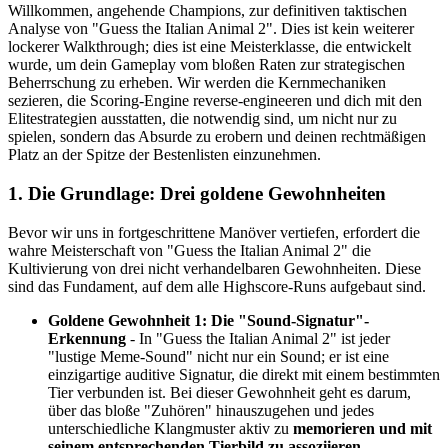
Willkommen, angehende Champions, zur definitiven taktischen
Analyse von "Guess the Italian Animal 2". Dies ist kein weiterer
lockerer Walkthrough; dies ist eine Meisterklasse, die entwickelt
wurde, um dein Gameplay vom bloßen Raten zur strategischen
Beherrschung zu erheben. Wir werden die Kernmechaniken
sezieren, die Scoring-Engine reverse-engineeren und dich mit den
Elitestrategien ausstatten, die notwendig sind, um nicht nur zu
spielen, sondern das Absurde zu erobern und deinen rechtmäßigen
Platz an der Spitze der Bestenlisten einzunehmen.
1. Die Grundlage: Drei goldene Gewohnheiten
Bevor wir uns in fortgeschrittene Manöver vertiefen, erfordert die
wahre Meisterschaft von "Guess the Italian Animal 2" die
Kultivierung von drei nicht verhandelbaren Gewohnheiten. Diese
sind das Fundament, auf dem alle Highscore-Runs aufgebaut sind.
Goldene Gewohnheit 1: Die "Sound-Signatur"-
Erkennung
- In "Guess the Italian Animal 2" ist jeder
"lustige Meme-Sound" nicht nur ein Sound; er ist eine
einzigartige auditive Signatur, die direkt mit einem bestimmten
Tier verbunden ist. Bei dieser Gewohnheit geht es darum,
über das bloße "Zuhören" hinauszugehen und jedes
unterschiedliche Klangmuster aktiv zu
memorieren und mit
seinem entsprechenden Tierbild zu assoziieren
.