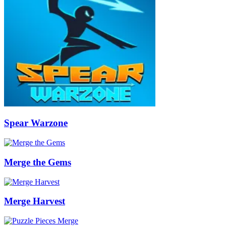
Spear Warzone
Merge the Gems
Merge Harvest