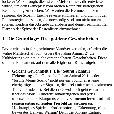
lockerer Walkthrough; dies ist eine Meisterklasse, die entwickelt
wurde, um dein Gameplay vom bloßen Raten zur strategischen
Beherrschung zu erheben. Wir werden die Kernmechaniken
sezieren, die Scoring-Engine reverse-engineeren und dich mit den
Elitestrategien ausstatten, die notwendig sind, um nicht nur zu
spielen, sondern das Absurde zu erobern und deinen rechtmäßigen
Platz an der Spitze der Bestenlisten einzunehmen.
1. Die Grundlage: Drei goldene Gewohnheiten
Bevor wir uns in fortgeschrittene Manöver vertiefen, erfordert die
wahre Meisterschaft von "Guess the Italian Animal 2" die
Kultivierung von drei nicht verhandelbaren Gewohnheiten. Diese
sind das Fundament, auf dem alle Highscore-Runs aufgebaut sind.
Goldene Gewohnheit 1: Die "Sound-Signatur"-
Erkennung
- In "Guess the Italian Animal 2" ist jeder
"lustige Meme-Sound" nicht nur ein Sound; er ist eine
einzigartige auditive Signatur, die direkt mit einem bestimmten
Tier verbunden ist. Bei dieser Gewohnheit geht es darum,
über das bloße "Zuhören" hinauszugehen und jedes
unterschiedliche Klangmuster aktiv zu
memorieren und mit
seinem entsprechenden Tierbild zu assoziieren
.
Hochrangiges Spielen erfordert sofortige Erkennung, ohne
bewusstes Denken. Warum? Denn die Scoring-Engine,