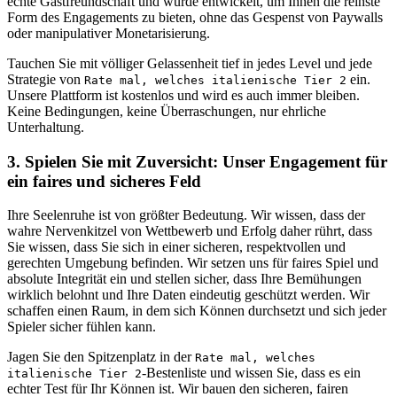
echte Gastfreundschaft und wurde entwickelt, um Ihnen die reinste
Form des Engagements zu bieten, ohne das Gespenst von Paywalls
oder manipulativer Monetarisierung.
Tauchen Sie mit völliger Gelassenheit tief in jedes Level und jede
Strategie von
ein.
Rate mal, welches italienische Tier 2
Unsere Plattform ist kostenlos und wird es auch immer bleiben.
Keine Bedingungen, keine Überraschungen, nur ehrliche
Unterhaltung.
3. Spielen Sie mit Zuversicht: Unser Engagement für
ein faires und sicheres Feld
Ihre Seelenruhe ist von größter Bedeutung. Wir wissen, dass der
wahre Nervenkitzel von Wettbewerb und Erfolg daher rührt, dass
Sie wissen, dass Sie sich in einer sicheren, respektvollen und
gerechten Umgebung befinden. Wir setzen uns für faires Spiel und
absolute Integrität ein und stellen sicher, dass Ihre Bemühungen
wirklich belohnt und Ihre Daten eindeutig geschützt werden. Wir
schaffen einen Raum, in dem sich Können durchsetzt und sich jeder
Spieler sicher fühlen kann.
Jagen Sie den Spitzenplatz in der
Rate mal, welches
-Bestenliste und wissen Sie, dass es ein
italienische Tier 2
echter Test für Ihr Können ist. Wir bauen den sicheren, fairen