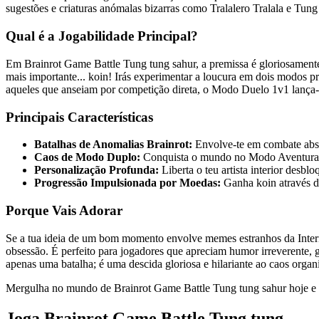
sugestões e criaturas anómalas bizarras como Tralalero Tralala e Tu
Qual é a Jogabilidade Principal?
Em Brainrot Game Battle Tung tung sahur, a premissa é gloriosamente s
mais importante... koin! Irás experimentar a loucura em dois modos p
aqueles que anseiam por competição direta, o Modo Duelo 1v1 lança-te
Principais Características
Batalhas de Anomalias Brainrot:
Envolve-te em combate absu
Caos de Modo Duplo:
Conquista o mundo no Modo Aventura o
Personalização Profunda:
Liberta o teu artista interior desb
Progressão Impulsionada por Moedas:
Ganha koin através de
Porque Vais Adorar
Se a tua ideia de um bom momento envolve memes estranhos da Internet
obsessão. É perfeito para jogadores que apreciam humor irreverente, 
apenas uma batalha; é uma descida gloriosa e hilariante ao caos organ
Mergulha no mundo de Brainrot Game Battle Tung tung sahur hoje e a
Joga Brainrot Game Battle Tung tung ...