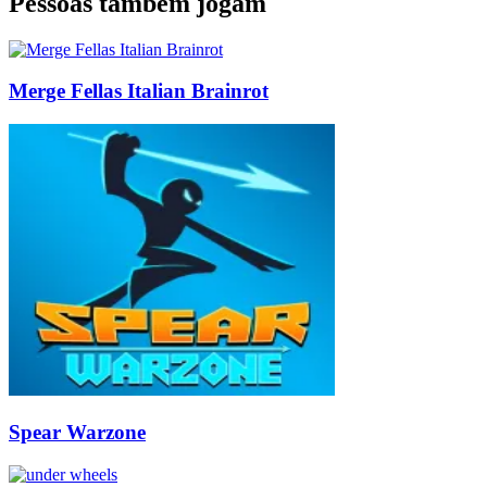
Pessoas também jogam
Merge Fellas Italian Brainrot
Spear Warzone