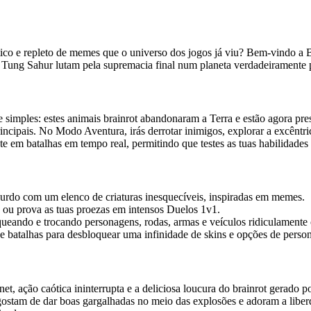
co e repleto de memes que o universo dos jogos já viu? Bem-vindo a Br
ng Tung Sahur lutam pela supremacia final num planeta verdadeiramente 
imples: estes animais brainrot abandonaram a Terra e estão agora preso
rincipais. No Modo Aventura, irás derrotar inimigos, explorar a excênt
 em batalhas em tempo real, permitindo que testes as tuas habilidades 
rdo com um elenco de criaturas inesquecíveis, inspiradas em memes.
u prova as tuas proezas em intensos Duelos 1v1.
loqueando e trocando personagens, rodas, armas e veículos ridiculamente 
 batalhas para desbloquear uma infinidade de skins e opções de person
, ação caótica ininterrupta e a deliciosa loucura do brainrot gerado p
gostam de dar boas gargalhadas no meio das explosões e adoram a liberd