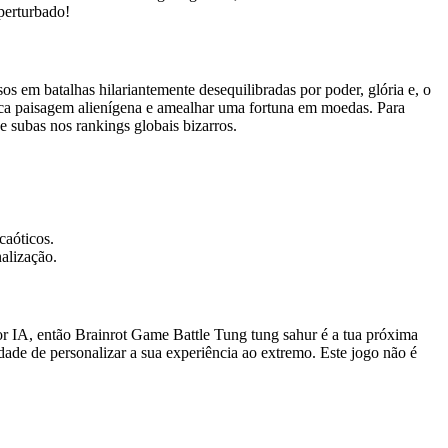
perturbado!
s em batalhas hilariantemente desequilibradas por poder, glória e, o
rica paisagem alienígena e amealhar uma fortuna em moedas. Para
e subas nos rankings globais bizarros.
caóticos.
alização.
or IA, então Brainrot Game Battle Tung tung sahur é a tua próxima
ade de personalizar a sua experiência ao extremo. Este jogo não é