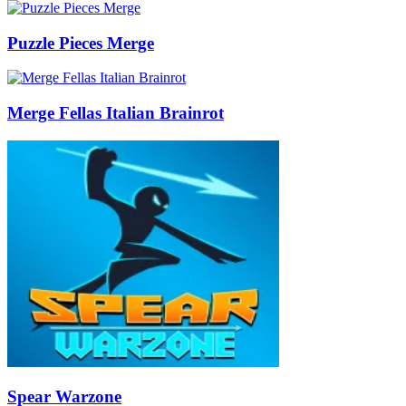
Puzzle Pieces Merge
Merge Fellas Italian Brainrot
Spear Warzone