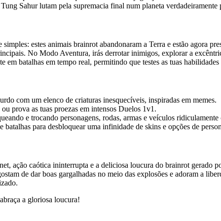
ng Tung Sahur lutam pela supremacia final num planeta verdadeiramente 
imples: estes animais brainrot abandonaram a Terra e estão agora preso
rincipais. No Modo Aventura, irás derrotar inimigos, explorar a excênt
 em batalhas em tempo real, permitindo que testes as tuas habilidades 
rdo com um elenco de criaturas inesquecíveis, inspiradas em memes.
u prova as tuas proezas em intensos Duelos 1v1.
loqueando e trocando personagens, rodas, armas e veículos ridiculamente 
 batalhas para desbloquear uma infinidade de skins e opções de person
, ação caótica ininterrupta e a deliciosa loucura do brainrot gerado p
gostam de dar boas gargalhadas no meio das explosões e adoram a liberd
izado.
braça a gloriosa loucura!