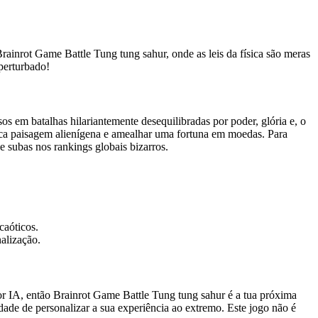
ainrot Game Battle Tung tung sahur, onde as leis da física são meras
perturbado!
s em batalhas hilariantemente desequilibradas por poder, glória e, o
rica paisagem alienígena e amealhar uma fortuna em moedas. Para
e subas nos rankings globais bizarros.
caóticos.
alização.
or IA, então Brainrot Game Battle Tung tung sahur é a tua próxima
ade de personalizar a sua experiência ao extremo. Este jogo não é