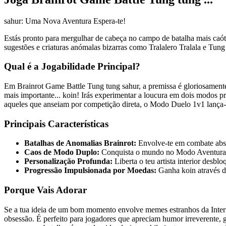
sahur: Uma Nova Aventura Espera-te!
Estás pronto para mergulhar de cabeça no campo de batalha mais caóti
sugestões e criaturas anómalas bizarras como Tralalero Tralala e Tu
Qual é a Jogabilidade Principal?
Em Brainrot Game Battle Tung tung sahur, a premissa é gloriosamente s
mais importante... koin! Irás experimentar a loucura em dois modos p
aqueles que anseiam por competição direta, o Modo Duelo 1v1 lança-te
Principais Características
Batalhas de Anomalias Brainrot:
Envolve-te em combate absu
Caos de Modo Duplo:
Conquista o mundo no Modo Aventura o
Personalização Profunda:
Liberta o teu artista interior desb
Progressão Impulsionada por Moedas:
Ganha koin através de
Porque Vais Adorar
Se a tua ideia de um bom momento envolve memes estranhos da Internet
obsessão. É perfeito para jogadores que apreciam humor irreverente, 