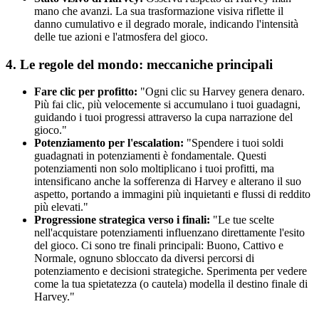
mano che avanzi. La sua trasformazione visiva riflette il
danno cumulativo e il degrado morale, indicando l'intensità
delle tue azioni e l'atmosfera del gioco.
4. Le regole del mondo: meccaniche principali
Fare clic per profitto:
"Ogni clic su Harvey genera denaro.
Più fai clic, più velocemente si accumulano i tuoi guadagni,
guidando i tuoi progressi attraverso la cupa narrazione del
gioco."
Potenziamento per l'escalation:
"Spendere i tuoi soldi
guadagnati in potenziamenti è fondamentale. Questi
potenziamenti non solo moltiplicano i tuoi profitti, ma
intensificano anche la sofferenza di Harvey e alterano il suo
aspetto, portando a immagini più inquietanti e flussi di reddito
più elevati."
Progressione strategica verso i finali:
"Le tue scelte
nell'acquistare potenziamenti influenzano direttamente l'esito
del gioco. Ci sono tre finali principali: Buono, Cattivo e
Normale, ognuno sbloccato da diversi percorsi di
potenziamento e decisioni strategiche. Sperimenta per vedere
come la tua spietatezza (o cautela) modella il destino finale di
Harvey."