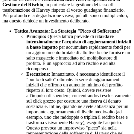
Gestione del Rischio
, in particolare la gestione del tasso di
trasformazione di Harvey rispetto al vostro guadagno finanziario.
Più profonda è la degradazione visiva, più alti sono i moltiplicatori,
ma questo richiede un investimento deliberato.
Tattica Avanzata: La Strategia "Picco di Sofferenza"
Principio:
Questa tattica prevede di
ritardare
intenzionalmente l'acquisto di aggiornamenti iniziali
a basso impatto
per accumulare rapidamente fondi per
un aggiornamento brutale di alto livello che fornisce un
salto massiccio e immediato nel moltiplicatore di
profitto. È un approccio ad alto rischio e ad alta
ricompensa.
Esecuzione:
Innanzitutto, è necessario identificare il
"punto di salto" ottimale: la serie di aggiornamenti
iniziali che offrono un aumento minimo del profitto
rispetto al loro costo. Quindi, dovete resistere
all'impulso di spendere, concentrandovi esclusivamente
sul click grezzo per costruire una riserva di denaro
sostanziale. Infine, quando ne avete abbastanza per un
importante aggiornamento di livello medio-alto (ad
esempio, uno che raddoppia o triplica il reddito base e
trasforma visivamente Harvey), eseguite l'acquisto.
Questo provoca un improvviso "picco" sia nella
rappresentazione della sofferenza di Harvey che nel