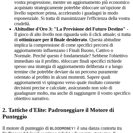
vostra progressione, mentre un aggiornamento più economico
acquistato strategicamente potrebbe sbloccare un'opzione di
livello superiore prima, accelerando i guadagni in modo
esponenziale. Si tratta di massimizzare l'efficienza della vostra
crudeltà.
Abitudine d'Oro 3: "La Previsione del Futuro Destino"
-
Il gioco di alto livello non riguarda solo il click attuale; si tratta
di
ottimizzare per il finale desiderato
. Questa abitudine
implica la comprensione di come specifici percorsi di
aggiornamento influenzano i Finali Buono, Cattivo o
Normale. Perché questo è fondamentale? Sebbene l'obiettivo
immediato sia il profitto, sbloccare finali specifici richiede
spesso una strategia di aggiornamento deliberata e a lungo
termine che potrebbe deviare da un percorso puramente
orientato al profitto in alcuni momenti. Sapere quali
aggiornamenti vi spingono verso quale risultato consente
decisioni precise e calcolate, assicurando non solo di
guadagnare molto, ma anche di raggiungere il vostro specifico
obiettivo narrativo.
2. Tattiche d'Elite: Padroneggiare il Motore di
Punteggio
Il motore di punteggio di
è una danza contorta tra
BLOODMONEY!