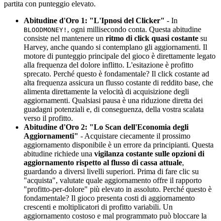
partita con punteggio elevato.
Abitudine d'Oro 1: "L'Ipnosi del Clicker"
- In
, ogni millisecondo conta. Questa abitudine
BLOODMONEY!
consiste nel mantenere un
ritmo di click quasi costante
su
Harvey, anche quando si contemplano gli aggiornamenti. Il
motore di punteggio principale del gioco è direttamente legato
alla frequenza del dolore inflitto. L'esitazione è profitto
sprecato. Perché questo è fondamentale? Il click costante ad
alta frequenza assicura un flusso costante di reddito base, che
alimenta direttamente la velocità di acquisizione degli
aggiornamenti. Qualsiasi pausa è una riduzione diretta dei
guadagni potenziali e, di conseguenza, della vostra scalata
verso il profitto.
Abitudine d'Oro 2: "Lo Scan dell'Economia degli
Aggiornamenti"
- Acquistare ciecamente il prossimo
aggiornamento disponibile è un errore da principianti. Questa
abitudine richiede una
vigilanza costante sulle opzioni di
aggiornamento rispetto al flusso di cassa attuale
,
guardando a diversi livelli superiori. Prima di fare clic su
"acquista", valutate quale aggiornamento offre il rapporto
"profitto-per-dolore" più elevato in assoluto. Perché questo è
fondamentale? Il gioco presenta costi di aggiornamento
crescenti e moltiplicatori di profitto variabili. Un
aggiornamento costoso e mal programmato può bloccare la