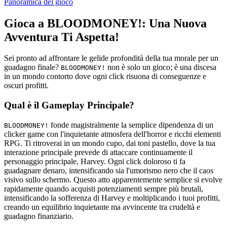
Panoramica del gioco
Gioca a BLOODMONEY!: Una Nuova
Avventura Ti Aspetta!
Sei pronto ad affrontare le gelide profondità della tua morale per un
guadagno finale?
non è solo un gioco; è una discesa
BLOODMONEY!
in un mondo contorto dove ogni click risuona di conseguenze e
oscuri profitti.
Qual è il Gameplay Principale?
fonde magistralmente la semplice dipendenza di un
BLOODMONEY!
clicker game con l'inquietante atmosfera dell'horror e ricchi elementi
RPG. Ti ritroverai in un mondo cupo, dai toni pastello, dove la tua
interazione principale prevede di attaccare continuamente il
personaggio principale, Harvey. Ogni click doloroso ti fa
guadagnare denaro, intensificando sia l'umorismo nero che il caos
visivo sullo schermo. Questo atto apparentemente semplice si evolve
rapidamente quando acquisti potenziamenti sempre più brutali,
intensificando la sofferenza di Harvey e moltiplicando i tuoi profitti,
creando un equilibrio inquietante ma avvincente tra crudeltà e
guadagno finanziario.