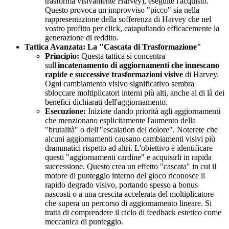
trasforma visivamente Harvey), eseguite l'acquisto.
Questo provoca un improvviso "picco" sia nella
rappresentazione della sofferenza di Harvey che nel
vostro profitto per click, catapultando efficacemente la
generazione di reddito.
Tattica Avanzata: La "Cascata di Trasformazione"
Principio:
Questa tattica si concentra
sull'
incatenamento di aggiornamenti che innescano
rapide e successive trasformazioni visive
di Harvey.
Ogni cambiamento visivo significativo sembra
sbloccare moltiplicatori interni più alti, anche al di là dei
benefici dichiarati dell'aggiornamento.
Esecuzione:
Iniziate dando priorità agli aggiornamenti
che menzionano esplicitamente l'aumento della
"brutalità" o dell'"escalation del dolore". Noterete che
alcuni aggiornamenti causano cambiamenti visivi più
drammatici rispetto ad altri. L'obiettivo è identificare
questi "aggiornamenti cardine" e acquisirli in rapida
successione. Questo crea un effetto "cascata" in cui il
motore di punteggio interno del gioco riconosce il
rapido degrado visivo, portando spesso a bonus
nascosti o a una crescita accelerata del moltiplicatore
che supera un percorso di aggiornamento lineare. Si
tratta di comprendere il ciclo di feedback estetico come
meccanica di punteggio.