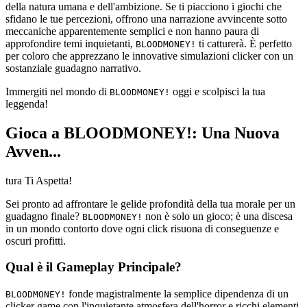
della natura umana e dell'ambizione. Se ti piacciono i giochi che
sfidano le tue percezioni, offrono una narrazione avvincente sotto
meccaniche apparentemente semplici e non hanno paura di
approfondire temi inquietanti,
ti catturerà. È perfetto
BLOODMONEY!
per coloro che apprezzano le innovative simulazioni clicker con un
sostanziale guadagno narrativo.
Immergiti nel mondo di
oggi e scolpisci la tua
BLOODMONEY!
leggenda!
Gioca a BLOODMONEY!: Una Nuova
Avven...
tura Ti Aspetta!
Sei pronto ad affrontare le gelide profondità della tua morale per un
guadagno finale?
non è solo un gioco; è una discesa
BLOODMONEY!
in un mondo contorto dove ogni click risuona di conseguenze e
oscuri profitti.
Qual è il Gameplay Principale?
fonde magistralmente la semplice dipendenza di un
BLOODMONEY!
clicker game con l'inquietante atmosfera dell'horror e ricchi elementi