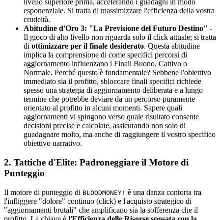
livello superiore prima, accelerando i guadagni in modo
esponenziale. Si tratta di massimizzare l'efficienza della vostra
crudeltà.
Abitudine d'Oro 3: "La Previsione del Futuro Destino"
-
Il gioco di alto livello non riguarda solo il click attuale; si tratta
di
ottimizzare per il finale desiderato
. Questa abitudine
implica la comprensione di come specifici percorsi di
aggiornamento influenzano i Finali Buono, Cattivo o
Normale. Perché questo è fondamentale? Sebbene l'obiettivo
immediato sia il profitto, sbloccare finali specifici richiede
spesso una strategia di aggiornamento deliberata e a lungo
termine che potrebbe deviare da un percorso puramente
orientato al profitto in alcuni momenti. Sapere quali
aggiornamenti vi spingono verso quale risultato consente
decisioni precise e calcolate, assicurando non solo di
guadagnare molto, ma anche di raggiungere il vostro specifico
obiettivo narrativo.
2. Tattiche d'Elite: Padroneggiare il Motore di
Punteggio
Il motore di punteggio di
è una danza contorta tra
BLOODMONEY!
l'infliggere "dolore" continuo (click) e l'acquisto strategico di
"aggiornamenti brutali" che amplificano sia la sofferenza che il
profitto. La chiave è
l'Efficienza delle Risorse sposata con la