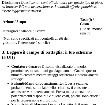
Disclaimer:
Questi sono i controlli standard per questo tipo di gioco
su browser PC con tastiera/mouse. I controlli effettivi potrebbero
essere leggermente diversi.
Tasto(i) /
Azione / Scopo
Gesto
Clic del mouse
Interagisci / Attacca / Avanza
sinistro
(Non sono specificati altri controlli diretti del
giocatore, l'attenzione è sul clic)
3. Leggere il campo di battaglia: il tuo schermo
(HUD)
Contatore denaro:
Di solito visualizzato in modo
prominente, mostra i tuoi guadagni attuali. Guarda questo
numero crescere mentre infliggi sofferenza e potenziamenti
strategici.
Pulsanti/Menu di potenziamento:
Questa sezione,
probabilmente su un lato dello schermo, ti consente di
acquistare vari potenziamenti. Presta molta attenzione ai
potenziamenti disponibili e ai loro costi, poiché sono cruciali
per la progressione e il profitto.
Stato visivo di Harvey:
Osserva l'aspetto di Harvey man