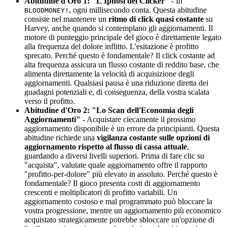
Abitudine d'Oro 1: "L'Ipnosi del Clicker"
- In
, ogni millisecondo conta. Questa abitudine
BLOODMONEY!
consiste nel mantenere un
ritmo di click quasi costante
su
Harvey, anche quando si contemplano gli aggiornamenti. Il
motore di punteggio principale del gioco è direttamente legato
alla frequenza del dolore inflitto. L'esitazione è profitto
sprecato. Perché questo è fondamentale? Il click costante ad
alta frequenza assicura un flusso costante di reddito base, che
alimenta direttamente la velocità di acquisizione degli
aggiornamenti. Qualsiasi pausa è una riduzione diretta dei
guadagni potenziali e, di conseguenza, della vostra scalata
verso il profitto.
Abitudine d'Oro 2: "Lo Scan dell'Economia degli
Aggiornamenti"
- Acquistare ciecamente il prossimo
aggiornamento disponibile è un errore da principianti. Questa
abitudine richiede una
vigilanza costante sulle opzioni di
aggiornamento rispetto al flusso di cassa attuale
,
guardando a diversi livelli superiori. Prima di fare clic su
"acquista", valutate quale aggiornamento offre il rapporto
"profitto-per-dolore" più elevato in assoluto. Perché questo è
fondamentale? Il gioco presenta costi di aggiornamento
crescenti e moltiplicatori di profitto variabili. Un
aggiornamento costoso e mal programmato può bloccare la
vostra progressione, mentre un aggiornamento più economico
acquistato strategicamente potrebbe sbloccare un'opzione di