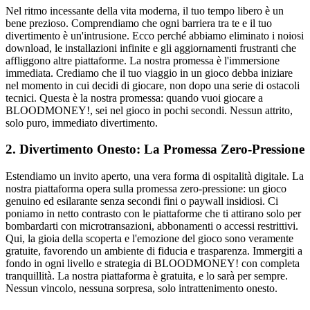
Nel ritmo incessante della vita moderna, il tuo tempo libero è un
bene prezioso. Comprendiamo che ogni barriera tra te e il tuo
divertimento è un'intrusione. Ecco perché abbiamo eliminato i noiosi
download, le installazioni infinite e gli aggiornamenti frustranti che
affliggono altre piattaforme. La nostra promessa è l'immersione
immediata. Crediamo che il tuo viaggio in un gioco debba iniziare
nel momento in cui decidi di giocare, non dopo una serie di ostacoli
tecnici. Questa è la nostra promessa: quando vuoi giocare a
BLOODMONEY!, sei nel gioco in pochi secondi. Nessun attrito,
solo puro, immediato divertimento.
2. Divertimento Onesto: La Promessa Zero-Pressione
Estendiamo un invito aperto, una vera forma di ospitalità digitale. La
nostra piattaforma opera sulla promessa zero-pressione: un gioco
genuino ed esilarante senza secondi fini o paywall insidiosi. Ci
poniamo in netto contrasto con le piattaforme che ti attirano solo per
bombardarti con microtransazioni, abbonamenti o accessi restrittivi.
Qui, la gioia della scoperta e l'emozione del gioco sono veramente
gratuite, favorendo un ambiente di fiducia e trasparenza. Immergiti a
fondo in ogni livello e strategia di BLOODMONEY! con completa
tranquillità. La nostra piattaforma è gratuita, e lo sarà per sempre.
Nessun vincolo, nessuna sorpresa, solo intrattenimento onesto.