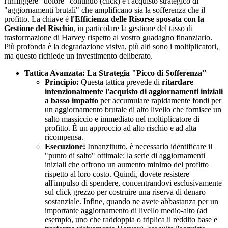
l'infliggere "dolore" continuo (click) e l'acquisto strategico di
"aggiornamenti brutali" che amplificano sia la sofferenza che il
profitto. La chiave è
l'Efficienza delle Risorse sposata con la
Gestione del Rischio
, in particolare la gestione del tasso di
trasformazione di Harvey rispetto al vostro guadagno finanziario.
Più profonda è la degradazione visiva, più alti sono i moltiplicatori,
ma questo richiede un investimento deliberato.
Tattica Avanzata: La Strategia "Picco di Sofferenza"
Principio:
Questa tattica prevede di
ritardare
intenzionalmente l'acquisto di aggiornamenti iniziali
a basso impatto
per accumulare rapidamente fondi per
un aggiornamento brutale di alto livello che fornisce un
salto massiccio e immediato nel moltiplicatore di
profitto. È un approccio ad alto rischio e ad alta
ricompensa.
Esecuzione:
Innanzitutto, è necessario identificare il
"punto di salto" ottimale: la serie di aggiornamenti
iniziali che offrono un aumento minimo del profitto
rispetto al loro costo. Quindi, dovete resistere
all'impulso di spendere, concentrandovi esclusivamente
sul click grezzo per costruire una riserva di denaro
sostanziale. Infine, quando ne avete abbastanza per un
importante aggiornamento di livello medio-alto (ad
esempio, uno che raddoppia o triplica il reddito base e