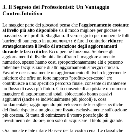
3. Il Segreto dei Professionisti: Un Vantaggio
Contro-Intuitivo
La maggior parte dei giocatori pensa che
l'aggiornamento costante
al livello più alto disponibile
sia il modo migliore per giocare e
massimizzare i profitti. Sbagliano. Il vero segreto per rompere le folli
barriere di punteggio in
è fare il contrario:
ridurre
BLOODMONEY!
strategicamente il livello di attenzione degli aggiornamenti
durante le fasi critiche
. Ecco perché funziona: Sebbene gli
aggiornamenti di livello più alto offrano il maggiore aumento
numerico, spesso hanno costi sproporzionatamente alti e possono
rallentare l'acquisizione di altri aggiornamenti sinergici cruciali.
Favorire occasionalmente un aggiornamento di livello leggermente
inferiore che offre un forte rapporto "profitto-per-costo" e/o
contribuisce a uno specifico percorso finale, consente di mantenere
un flusso di cassa più fluido. Ciò consente di acquistare un numero
maggiore di aggiornamenti totali, sbloccando bonus passivi
aggiuntivi (anche se individualmente più piccoli) e, cosa
fondamentale, raggiungendo più velocemente le soglie specifiche
del finale rispetto a un giocatore fissato esclusivamente sull'opzione
più costosa. Si tratta di ottimizzare il vostro portafoglio di
investimenti del dolore, non solo di acquistare il titolo più grande.
Ora, andate e fate urlare Harvey per la vostra cena. Le classifiche