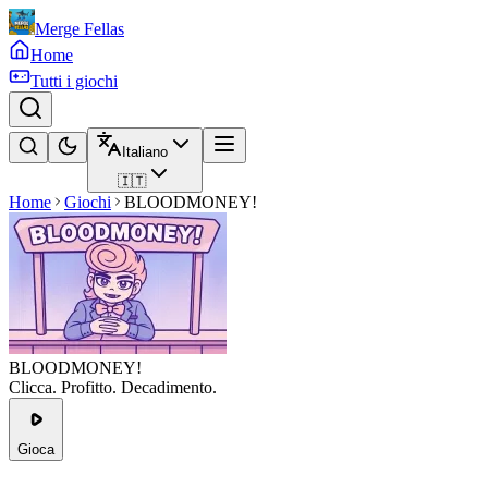
Merge Fellas
Home
Tutti i giochi
Italiano
🇮🇹
Home
Giochi
BLOODMONEY!
BLOODMONEY!
Clicca. Profitto. Decadimento.
Gioca