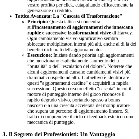
vostro profitto per click, catapultando efficacemente la
generazione di reddito.
Tattica Avanzata: La "Cascata di Trasformazione"
Principio:
Questa tattica si concentra
sull'
incatenamento di aggiornamenti che innescano
rapide e successive trasformazioni visive
di Harvey.
Ogni cambiamento visivo significativo sembra
sbloccare moltiplicatori interni più alti, anche al di là dei
benefici dichiarati dell'aggiornamento.
Esecuzione:
Iniziate dando priorità agli aggiornamenti
che menzionano esplicitamente l'aumento della
"brutalità" o dell'"escalation del dolore". Noterete che
alcuni aggiornamenti causano cambiamenti visivi più
drammatici rispetto ad altri. L'obiettivo è identificare
questi "aggiornamenti cardine" e acquisirli in rapida
successione. Questo crea un effetto "cascata" in cui il
motore di punteggio interno del gioco riconosce il
rapido degrado visivo, portando spesso a bonus
nascosti o a una crescita accelerata del moltiplicatore
che supera un percorso di aggiornamento lineare. Si
tratta di comprendere il ciclo di feedback estetico come
meccanica di punteggio.
3. Il Segreto dei Professionisti: Un Vantaggio