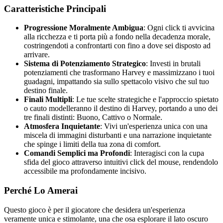
Caratteristiche Principali
Progressione Moralmente Ambigua
: Ogni click ti avvicina
alla ricchezza e ti porta più a fondo nella decadenza morale,
costringendoti a confrontarti con fino a dove sei disposto ad
arrivare.
Sistema di Potenziamento Strategico
: Investi in brutali
potenziamenti che trasformano Harvey e massimizzano i tuoi
guadagni, impattando sia sullo spettacolo visivo che sul tuo
destino finale.
Finali Multipli
: Le tue scelte strategiche e l'approccio spietato
o cauto modelleranno il destino di Harvey, portando a uno dei
tre finali distinti: Buono, Cattivo o Normale.
Atmosfera Inquietante
: Vivi un'esperienza unica con una
miscela di immagini disturbanti e una narrazione inquietante
che spinge i limiti della tua zona di comfort.
Comandi Semplici ma Profondi
: Interagisci con la cupa
sfida del gioco attraverso intuitivi click del mouse, rendendolo
accessibile ma profondamente incisivo.
Perché Lo Amerai
Questo gioco è per il giocatore che desidera un'esperienza
veramente unica e stimolante, una che osa esplorare il lato oscuro