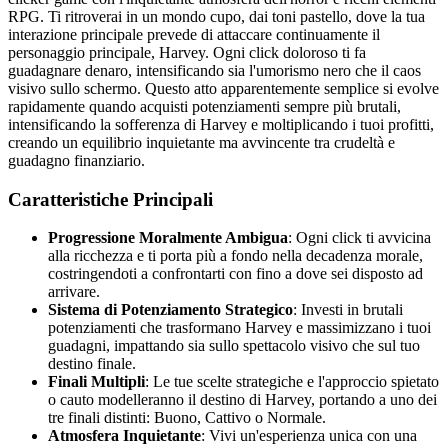
RPG. Ti ritroverai in un mondo cupo, dai toni pastello, dove la tua
interazione principale prevede di attaccare continuamente il
personaggio principale, Harvey. Ogni click doloroso ti fa
guadagnare denaro, intensificando sia l'umorismo nero che il caos
visivo sullo schermo. Questo atto apparentemente semplice si evolve
rapidamente quando acquisti potenziamenti sempre più brutali,
intensificando la sofferenza di Harvey e moltiplicando i tuoi profitti,
creando un equilibrio inquietante ma avvincente tra crudeltà e
guadagno finanziario.
Caratteristiche Principali
Progressione Moralmente Ambigua
: Ogni click ti avvicina
alla ricchezza e ti porta più a fondo nella decadenza morale,
costringendoti a confrontarti con fino a dove sei disposto ad
arrivare.
Sistema di Potenziamento Strategico
: Investi in brutali
potenziamenti che trasformano Harvey e massimizzano i tuoi
guadagni, impattando sia sullo spettacolo visivo che sul tuo
destino finale.
Finali Multipli
: Le tue scelte strategiche e l'approccio spietato
o cauto modelleranno il destino di Harvey, portando a uno dei
tre finali distinti: Buono, Cattivo o Normale.
Atmosfera Inquietante
: Vivi un'esperienza unica con una