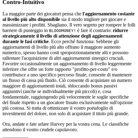
Contro-Intuitivo
La maggior parte dei giocatori pensa che
l'aggiornamento costante
al livello più alto disponibile
sia il modo migliore per giocare e
massimizzare i profitti. Sbagliano. Il vero segreto per rompere le folli
barriere di punteggio in
è fare il contrario:
ridurre
BLOODMONEY!
strategicamente il livello di attenzione degli aggiornamenti
durante le fasi critiche
. Ecco perché funziona: Sebbene gli
aggiornamenti di livello più alto offrano il maggiore aumento
numerico, spesso hanno costi sproporzionatamente alti e possono
rallentare l'acquisizione di altri aggiornamenti sinergici cruciali.
Favorire occasionalmente un aggiornamento di livello leggermente
inferiore che offre un forte rapporto "profitto-per-costo" e/o
contribuisce a uno specifico percorso finale, consente di mantenere
un flusso di cassa più fluido. Ciò consente di acquistare un numero
maggiore di aggiornamenti totali, sbloccando bonus passivi
aggiuntivi (anche se individualmente più piccoli) e, cosa
fondamentale, raggiungendo più velocemente le soglie specifiche
del finale rispetto a un giocatore fissato esclusivamente sull'opzione
più costosa. Si tratta di ottimizzare il vostro portafoglio di
investimenti del dolore, non solo di acquistare il titolo più grande.
Ora, andate e fate urlare Harvey per la vostra cena. Le classifiche
attendono il vostro crudele capolavoro.