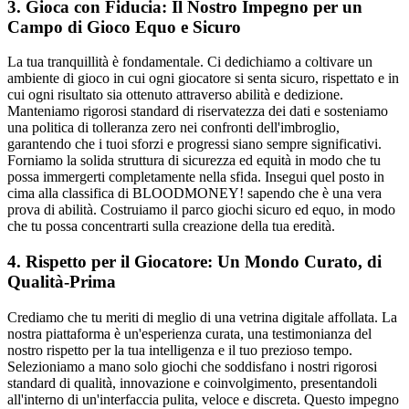
3. Gioca con Fiducia: Il Nostro Impegno per un
Campo di Gioco Equo e Sicuro
La tua tranquillità è fondamentale. Ci dedichiamo a coltivare un
ambiente di gioco in cui ogni giocatore si senta sicuro, rispettato e in
cui ogni risultato sia ottenuto attraverso abilità e dedizione.
Manteniamo rigorosi standard di riservatezza dei dati e sosteniamo
una politica di tolleranza zero nei confronti dell'imbroglio,
garantendo che i tuoi sforzi e progressi siano sempre significativi.
Forniamo la solida struttura di sicurezza ed equità in modo che tu
possa immergerti completamente nella sfida. Insegui quel posto in
cima alla classifica di BLOODMONEY! sapendo che è una vera
prova di abilità. Costruiamo il parco giochi sicuro ed equo, in modo
che tu possa concentrarti sulla creazione della tua eredità.
4. Rispetto per il Giocatore: Un Mondo Curato, di
Qualità-Prima
Crediamo che tu meriti di meglio di una vetrina digitale affollata. La
nostra piattaforma è un'esperienza curata, una testimonianza del
nostro rispetto per la tua intelligenza e il tuo prezioso tempo.
Selezioniamo a mano solo giochi che soddisfano i nostri rigorosi
standard di qualità, innovazione e coinvolgimento, presentandoli
all'interno di un'interfaccia pulita, veloce e discreta. Questo impegno