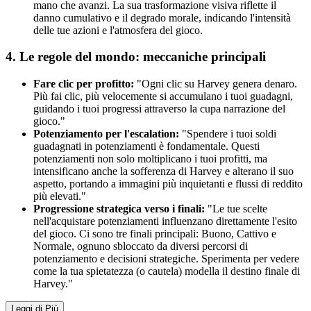
mano che avanzi. La sua trasformazione visiva riflette il
danno cumulativo e il degrado morale, indicando l'intensità
delle tue azioni e l'atmosfera del gioco.
4. Le regole del mondo: meccaniche principali
Fare clic per profitto:
"Ogni clic su Harvey genera denaro.
Più fai clic, più velocemente si accumulano i tuoi guadagni,
guidando i tuoi progressi attraverso la cupa narrazione del
gioco."
Potenziamento per l'escalation:
"Spendere i tuoi soldi
guadagnati in potenziamenti è fondamentale. Questi
potenziamenti non solo moltiplicano i tuoi profitti, ma
intensificano anche la sofferenza di Harvey e alterano il suo
aspetto, portando a immagini più inquietanti e flussi di reddito
più elevati."
Progressione strategica verso i finali:
"Le tue scelte
nell'acquistare potenziamenti influenzano direttamente l'esito
del gioco. Ci sono tre finali principali: Buono, Cattivo e
Normale, ognuno sbloccato da diversi percorsi di
potenziamento e decisioni strategiche. Sperimenta per vedere
come la tua spietatezza (o cautela) modella il destino finale di
Harvey."
Leggi di Più