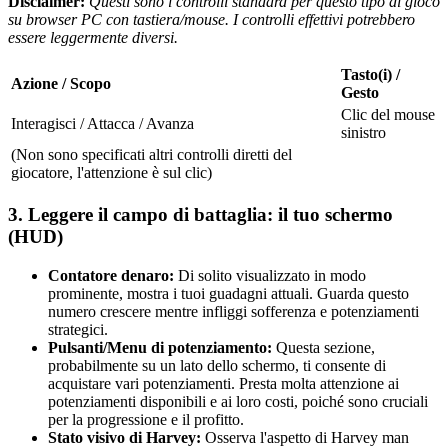
Disclaimer:
Questi sono i controlli standard per questo tipo di gioco
su browser PC con tastiera/mouse. I controlli effettivi potrebbero
essere leggermente diversi.
Tasto(i) /
Azione / Scopo
Gesto
Clic del mouse
Interagisci / Attacca / Avanza
sinistro
(Non sono specificati altri controlli diretti del
giocatore, l'attenzione è sul clic)
3. Leggere il campo di battaglia: il tuo schermo
(HUD)
Contatore denaro:
Di solito visualizzato in modo
prominente, mostra i tuoi guadagni attuali. Guarda questo
numero crescere mentre infliggi sofferenza e potenziamenti
strategici.
Pulsanti/Menu di potenziamento:
Questa sezione,
probabilmente su un lato dello schermo, ti consente di
acquistare vari potenziamenti. Presta molta attenzione ai
potenziamenti disponibili e ai loro costi, poiché sono cruciali
per la progressione e il profitto.
Stato visivo di Harvey:
Osserva l'aspetto di Harvey man