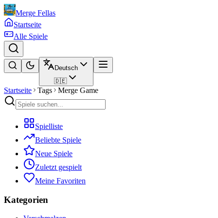
Merge Fellas
Startseite
Alle Spiele
Deutsch
🇩🇪
Startseite
Tags
Merge Game
Spielliste
Beliebte Spiele
Neue Spiele
Zuletzt gespielt
Meine Favoriten
Kategorien