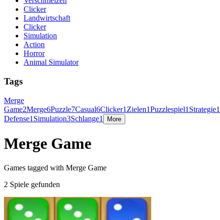
Verschmelzen
Clicker
Landwirtschaft
Clicker
Simulation
Action
Horror
Animal Simulator
Tags
Merge
Game
2
Merge
6
Puzzle
7
Casual
6
Clicker
1
Zielen
1
Puzzlespiel
1
Strategie
1
Defense
1
Simulation
3
Schlange
1
More
Merge Game
Games tagged with Merge Game
2 Spiele gefunden