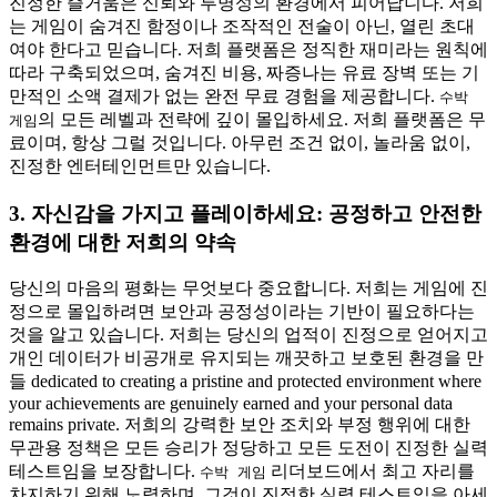
진정한 즐거움은 신뢰와 투명성의 환경에서 피어납니다. 저희
는 게임이 숨겨진 함정이나 조작적인 전술이 아닌, 열린 초대
여야 한다고 믿습니다. 저희 플랫폼은 정직한 재미라는 원칙에
따라 구축되었으며, 숨겨진 비용, 짜증나는 유료 장벽 또는 기
만적인 소액 결제가 없는 완전 무료 경험을 제공합니다.
수박
의 모든 레벨과 전략에 깊이 몰입하세요. 저희 플랫폼은 무
게임
료이며, 항상 그럴 것입니다. 아무런 조건 없이, 놀라움 없이,
진정한 엔터테인먼트만 있습니다.
3. 자신감을 가지고 플레이하세요: 공정하고 안전한
환경에 대한 저희의 약속
당신의 마음의 평화는 무엇보다 중요합니다. 저희는 게임에 진
정으로 몰입하려면 보안과 공정성이라는 기반이 필요하다는
것을 알고 있습니다. 저희는 당신의 업적이 진정으로 얻어지고
개인 데이터가 비공개로 유지되는 깨끗하고 보호된 환경을 만
들 dedicated to creating a pristine and protected environment where
your achievements are genuinely earned and your personal data
remains private. 저희의 강력한 보안 조치와 부정 행위에 대한
무관용 정책은 모든 승리가 정당하고 모든 도전이 진정한 실력
테스트임을 보장합니다.
리더보드에서 최고 자리를
수박 게임
차지하기 위해 노력하며, 그것이 진정한 실력 테스트임을 아세