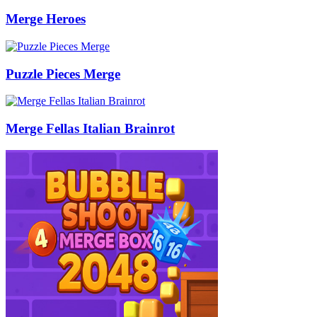
Merge Heroes
Puzzle Pieces Merge
Merge Fellas Italian Brainrot