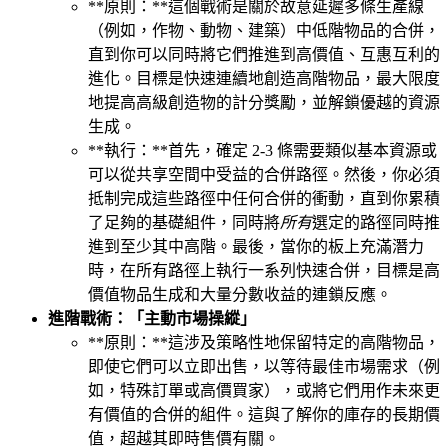
**原則：**這個戰術是關於故意延遲多條生產線
（例如，作物、動物、建築）中低階物品的合併，
直到你可以同時將它們推進到高價值、互惠互利的
進化。目標是快速連續地創造高階物品，最大限度
地提高高級創造物的計分獎勵，並解鎖優越的資源
生成。
**執行：**首先，確定 2-3 條需要類似基本資源或
可以從共享空間中受益的合併路徑。然後，你必須
抵制完成這些路徑中任何合併的衝動，直到你累積
了足夠的基礎組件，同時將
所有
選定的路徑同時推
進到至少其中高階。最後，當你的板上充滿潛力
時，在所有路徑上執行一系列快速合併，目標是高
價值物品生成和大量分數收益的連鎖反應。
進階戰術：「主動市場操縱」
**原則：**這涉及策略性地保留特定的高階物品，
即使它們可以立即出售，以等待最佳市場需求（例
如，特殊訂單或高價買家），或將它們用作未來更
有價值的合併的組件。這與了解你的庫存的長期價
值，超越其即時售價有關。