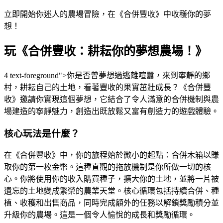
立即開始你迷人的農場冒險，在《合併豐收》中收穫你的夢
想！
玩《合併豐收：耕耘你的夢想農場！》
4 text-foreground">你是否曾夢想過逃離喧囂，來到寧靜的鄉
村，耕耘自己的土地，看著豐收的果實茁壯成長？《合併豐
收》邀請你實現這個夢想，它結合了令人滿意的合併機制與農
場建造的寧靜魅力，創造出既放鬆又富有創造力的遊戲體驗。
核心玩法是什麼？
在《合併豐收》中，你的旅程始於微小的起點：合併木箱以賺
取你的第一枚金幣。這種直觀的拖放機制是你所做一切的核
心。你將使用你的收入購買種子，擴大你的土地，並將一片被
遺忘的土地變成繁榮的農業天堂。核心循環包括持續合併、種
植、收穫和出售商品，同時完成額外的任務以解鎖獎勵積分並
升級你的農場。這是一個令人愉悅的成長和獎勵循環。