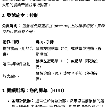
大您的農業帝國並賺取財富。
2. 發號施令：控制
免責聲明：
這些是此類遊戲在 {platform} 上的標準控制。實際
控制可能略有不同。
動作/目的
鍵(s) / 手勢
拖放物品（用於合
鼠標左鍵點擊（PC）或點擊並拖動（移
併）
動設備）
鼠標左鍵點擊（PC）或點擊（移動設
選擇/與物件互動
備）
鼠標滾輪（PC）或捏合手勢（移動設
放大/縮小
備）
3. 閱讀戰場：您的屏幕（HUD）
金幣計數器：
通常位於屏幕頂部，顯示您當前累積的錢
幣。隨著您出售物品和完成任務，觀看它增長以資助您