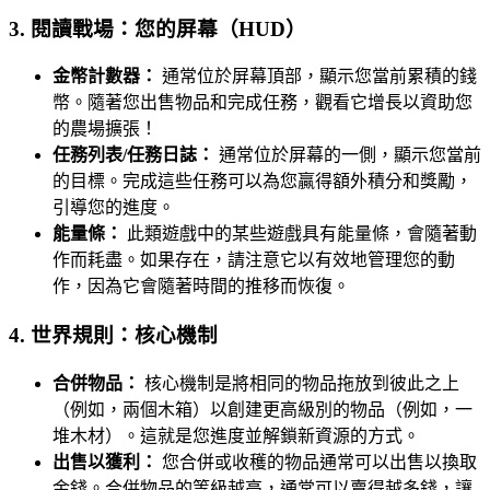
3. 閱讀戰場：您的屏幕（HUD）
金幣計數器：
通常位於屏幕頂部，顯示您當前累積的錢
幣。隨著您出售物品和完成任務，觀看它增長以資助您
的農場擴張！
任務列表/任務日誌：
通常位於屏幕的一側，顯示您當前
的目標。完成這些任務可以為您贏得額外積分和獎勵，
引導您的進度。
能量條：
此類遊戲中的某些遊戲具有能量條，會隨著動
作而耗盡。如果存在，請注意它以有效地管理您的動
作，因為它會隨著時間的推移而恢復。
4. 世界規則：核心機制
合併物品：
核心機制是將相同的物品拖放到彼此之上
（例如，兩個木箱）以創建更高級別的物品（例如，一
堆木材）。這就是您進度並解鎖新資源的方式。
出售以獲利：
您合併或收穫的物品通常可以出售以換取
金錢。合併物品的等級越高，通常可以賣得越多錢，讓