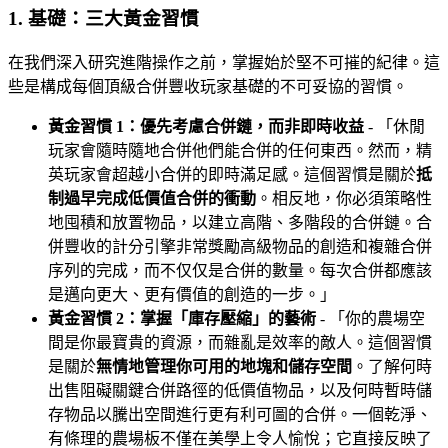
1. 基礎：三大黃金習慣
在我們深入研究進階操作之前，掌握始於堅不可摧的紀律。這
些是構成每個頂級合併豐收玩家基礎的不可妥協的習慣。
黃金習慣 1：優先考慮合併鏈，而非即時收益
- 「休閒
玩家會隨時隨地合併他們能合併的任何東西。然而，精
英玩家會超越小合併的即時滿足感。這個習慣是關於
抵
制過早完成低價值合併的衝動
。相反地，你必須策略性
地囤積和放置物品，以建立高階、多階段的合併鏈。合
併豐收的計分引擎非常獎勵高級物品的創造和複雜合併
序列的完成，而不仅仅是合併的數量。每次合併都應該
是邁向更大、更有價值的創造的一步。」
黃金習慣 2：掌握「庫存壓縮」的藝術
- 「你的農場空
間是你最寶貴的資源，而雜亂是效率的敵人。這個習慣
是關於
無情地管理你可用的地塊和儲存空間
。了解何時
出售阻礙關鍵合併路徑的低價值物品，以及何時暫時儲
存物品以騰出空間進行更有利可圖的合併。一個乾淨、
有條理的農場板不僅在美學上令人愉悅；它直接反映了