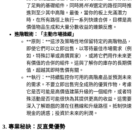
了足夠的基礎組件，同時將
所有
選定的路徑同時推
進到至少其中高階。最後，當你的板上充滿潛力
時，在所有路徑上執行一系列快速合併，目標是高
價值物品生成和大量分數收益的連鎖反應。
進階戰術：「主動市場操縱」
**原則：**這涉及策略性地保留特定的高階物品，
即使它們可以立即出售，以等待最佳市場需求（例
如，特殊訂單或高價買家），或將它們用作未來更
有價值的合併的組件。這與了解你的庫存的長期價
值，超越其即時售價有關。
**執行：**持續監控你可用的高階產品並預測未來
的需求。不要立即出售完全成熟的優質作物，考慮
它是否可能是高價值建築升級的一個組件，或者特
殊活動是否可能很快為其提供更高的收益。這需要
深入了解遊戲的潛在任務線和升級路徑。抵制快速
現金的誘惑；投資於未來的利潤。
3. 專業秘訣：反直覺優勢