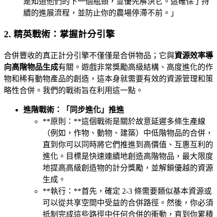
是知道他們的下一個瓶頸，並優先解決它。這確保了持
續的進展流程，並防止你的農場停滯不前。」
2. 精英戰術：掌握計分引擎
合併豐收的真正計分引擎不僅僅是合併物品；它與
資源效率導
向高階物品生成
有關。遊戲非常獎勵高級結構、高度進化的作
物和稀有動物產品的創造，這本身就需要有效的資源管理和策
略性合併。我們的戰術旨在利用這一點。
進階戰術：「同步進化」推進
**原則：**這個戰術是關於故意延遲多條生產線
（例如，作物、動物、建築）中低階物品的合併，
直到你可以同時將它們推進到高價值、互惠互利的
進化。目標是快速連續地創造高階物品，最大限度
地提高高級創造物的計分獎勵，並解鎖優越的資源
生成。
**執行：**首先，確定 2-3 條需要類似基本資源或
可以從共享空間中受益的合併路徑。然後，你必須
抵制完成這些路徑中任何合併的衝動，直到你累積