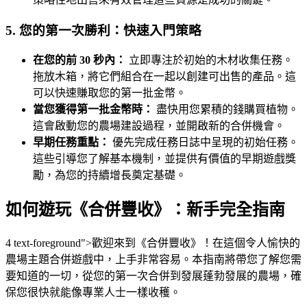
5. 您的第一次勝利：快速入門策略
在您的前 30 秒內：
立即專注於初始的木材收集任務。
拖放木箱，將它們組合在一起以創建可出售的產品。這
可以快速賺取您的第一批金幣。
當您獲得第一批金幣時：
盡快用您累積的錢購買植物。
這會啟動您的農場建設過程，並開啟新的合併機會。
早期任務重點：
優先完成任務日誌中呈現的初始任務。
這些引導您了解基本機制，並提供有價值的早期遊戲獎
勵，為您的持續增長奠定基礎。
如何遊玩《合併豐收》：新手完全指南
4 text-foreground">歡迎來到《合併豐收》！在這個令人愉快的
農場主題合併遊戲中，上手非常容易。本指南將帶您了解您需
要知道的一切，從您的第一次合併到發展蓬勃發展的農場，確
保您很快就能像專業人士一樣收穫。