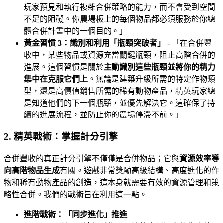
玩家預見和執行複雜合併策略的能力，而不會受到空間
不足的阻礙。你農場板上的每個物品都必須服務於你總
體合併計畫中的一個目的。」
黃金習慣 3：識別和利用「瓶頸突破者」
- 「在合併豐
收中，某些物品或資源充當關鍵瓶頸，阻止高階合併的
進展。這個習慣是關於
主動識別這些瓶頸並將你的精力
集中在克服它們上
。無論是建築升級所需的特定作物類
型，還是高價值銷售所需的稀有動物產品，精英玩家總
是知道他們的下一個瓶頸，並優先解決它。這確保了持
續的進展流程，並防止你的農場停滯不前。」
2. 精英戰術：掌握計分引擎
合併豐收的真正計分引擎不僅僅是合併物品；它與
資源效率導
向高階物品生成
有關。遊戲非常獎勵高級結構、高度進化的作
物和稀有動物產品的創造，這本身就需要有效的資源管理和策
略性合併。我們的戰術旨在利用這一點。
進階戰術：「同步進化」推進