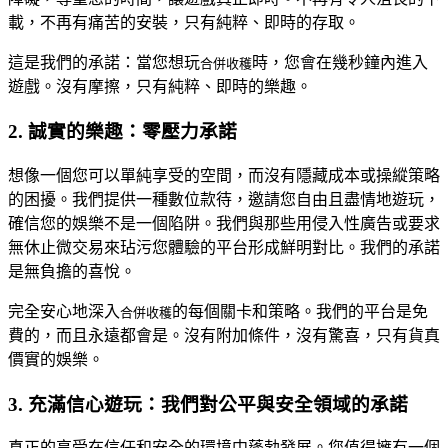
載，不再有痛苦的安裝，只有純粹、即時的存取。
這是我們的承諾：當您想玩
時，您會在幾秒鐘內進入
合併收穫
遊戲。沒有摩擦，只有純粹、即時的樂趣。
2. 誠實的樂趣：零壓力承諾
想像一個您可以單純享受的空間，而沒有隱藏成本或操縱策略
的困擾。我們提供一種數位款待，邀請您自由且盡情地遊玩，
確信您的娛樂不是一個陷阱。我們與那些用侵入性廣告或要求
無休止微交易來玷污您體驗的平台形成鮮明對比。我們的承諾
是無負擔的喜悅。
完全安心地深入
的每個關卡和策略。我們的平台是免
合併收穫
費的，而且永遠都會是。沒有附加條件，沒有驚喜，只有貨真
價實的娛樂。
3. 充滿信心遊玩：我們對公平與安全領域的承諾
真正的享受在信任和安全的環境中蓬勃發展。您值得擁有一個