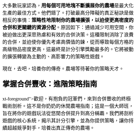
大多數玩家認為，
用每個可用地塊不斷擴展你的農場
是最大化
生產的最佳方式。他們錯了。打破最高分障礙的真正秘訣是做
相反的事情：
策略性地限制你的農場擴張，以迫使更高密度的
合併和更關鍵的資源分配
。原因如下：通過減少可用空間，你
被迫做出更深思熟慮和有效的合併決策。這種限制消除了浪費
的合併，並迫使你優先考慮高價值的鍊，從而導致每個方格的
高級物品密度更高，這最終是計分引擎獎勵最多的。它將被動
的擴張轉變為主動的、高影響力的策略性遊戲。
現在，去吧，培養你的傳奇。農場等待著你的策略天才。
掌握合併豐收：進階策略指南
xt-foreground">歡迎，有抱負的冠軍們，來到合併豐收的終極
戰術剖析。這不是你奶奶的休閒農場指南；這是一個大師班，
旨在將你的遊戲玩法從悠閒合併提升到高分稱霸。我們將剖析
遊戲的核心系統，揭示其計分引擎，並為你提供策略，讓你持
續超越競爭對手，培養出真正傳奇的農場。