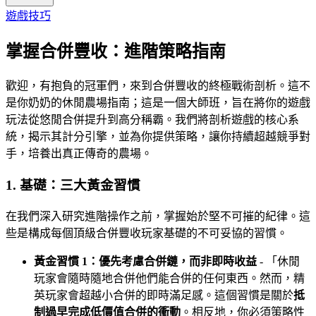
遊戲技巧
掌握合併豐收：進階策略指南
歡迎，有抱負的冠軍們，來到合併豐收的終極戰術剖析。這不
是你奶奶的休閒農場指南；這是一個大師班，旨在將你的遊戲
玩法從悠閒合併提升到高分稱霸。我們將剖析遊戲的核心系
統，揭示其計分引擎，並為你提供策略，讓你持續超越競爭對
手，培養出真正傳奇的農場。
1. 基礎：三大黃金習慣
在我們深入研究進階操作之前，掌握始於堅不可摧的紀律。這
些是構成每個頂級合併豐收玩家基礎的不可妥協的習慣。
黃金習慣 1：優先考慮合併鏈，而非即時收益
- 「休閒
玩家會隨時隨地合併他們能合併的任何東西。然而，精
英玩家會超越小合併的即時滿足感。這個習慣是關於
抵
制過早完成低價值合併的衝動
。相反地，你必須策略性