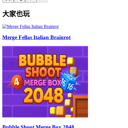
大家也玩
Merge Fellas Italian Brainrot
Bubble Shoot Merge Box 2048