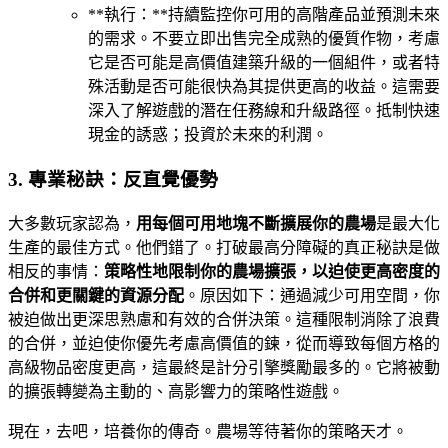
**執行：**持續監控你可用的高階產品並預測未來
的需求。不要立即出售完全成熟的優質作物，考慮
它是否可能是高價值建築升級的一個組件，或者特
殊活動是否可能很快為其提供更高的收益。這需要
深入了解遊戲的潛在任務線和升級路徑。抵制快速
現金的誘惑；投資於未來的利潤。
3. 專業秘訣：反直覺優勢
大多數玩家認為，
用每個可用地塊不斷擴展你的農場
是最大化
生產的最佳方式。他們錯了。打破最高分障礙的真正秘訣是做
相反的事情：
策略性地限制你的農場擴張，以迫使更高密度的
合併和更關鍵的資源分配
。原因如下：通過減少可用空間，你
被迫做出更深思熟慮和有效的合併決策。這種限制消除了浪費
的合併，並迫使你優先考慮高價值的鍊，從而導致每個方格的
高級物品密度更高，這最終是計分引擎獎勵最多的。它將被動
的擴張轉變為主動的、高影響力的策略性遊戲。
現在，去吧，培養你的傳奇。農場等待著你的策略天才。