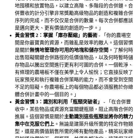
地囤積和放置物品，以建立高階、多階段的合併鏈。合
併豐收的計分引擎非常獎勵高級物品的創造和複雜合併
序列的完成，而不仅仅是合併的數量。每次合併都應該
是邁向更大、更有價值的創造的一步。」
黃金習慣 2：掌握「庫存壓縮」的藝術
- 「你的農場空
間是你最寶貴的資源，而雜亂是效率的敵人。這個習慣
是關於
無情地管理你可用的地塊和儲存空間
。了解何時
出售阻礙關鍵合併路徑的低價值物品，以及何時暫時儲
存物品以騰出空間進行更有利可圖的合併。一個乾淨、
有條理的農場板不僅在美學上令人愉悅；它直接反映了
玩家預見和執行複雜合併策略的能力，而不會受到空間
不足的阻礙。你農場板上的每個物品都必須服務於你總
體合併計畫中的一個目的。」
黃金習慣 3：識別和利用「瓶頸突破者」
- 「在合併豐
收中，某些物品或資源充當關鍵瓶頸，阻止高階合併的
進展。這個習慣是關於
主動識別這些瓶頸並將你的精力
集中在克服它們上
。無論是建築升級所需的特定作物類
型，還是高價值銷售所需的稀有動物產品，精英玩家總