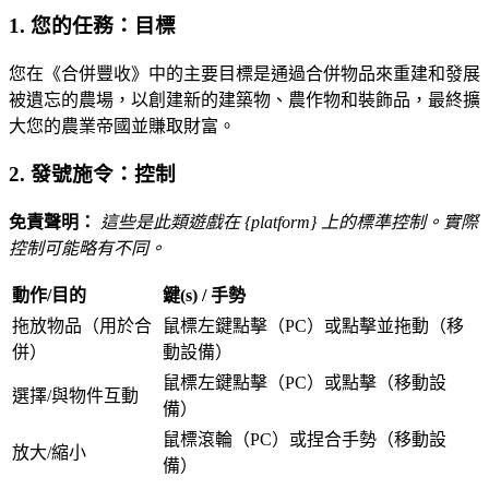
1. 您的任務：目標
您在《合併豐收》中的主要目標是通過合併物品來重建和發展
被遺忘的農場，以創建新的建築物、農作物和裝飾品，最終擴
大您的農業帝國並賺取財富。
2. 發號施令：控制
免責聲明：
這些是此類遊戲在 {platform} 上的標準控制。實際
控制可能略有不同。
動作/目的
鍵(s) / 手勢
拖放物品（用於合
鼠標左鍵點擊（PC）或點擊並拖動（移
併）
動設備）
鼠標左鍵點擊（PC）或點擊（移動設
選擇/與物件互動
備）
鼠標滾輪（PC）或捏合手勢（移動設
放大/縮小
備）