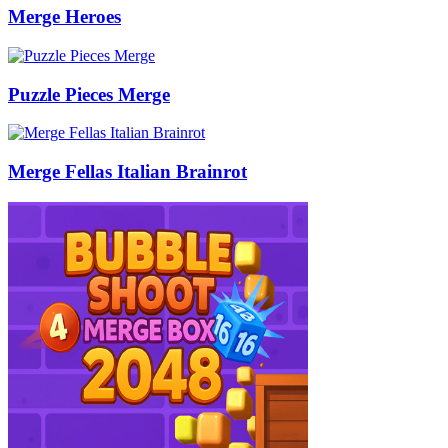
Merge Heroes
Puzzle Pieces Merge
Merge Fellas Italian Brainrot