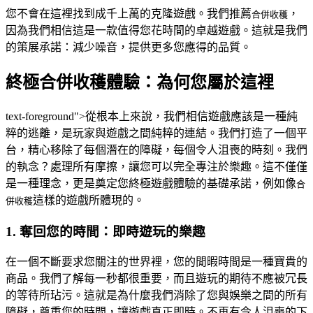
您不會在這裡找到成千上萬的克隆遊戲。我們推薦
，
合併收穫
因為我們相信這是一款值得您花時間的卓越遊戲。這就是我們
的策展承諾：減少噪音，提供更多您應得的品質。
終極合併收穫體驗：為何您屬於這裡
text-foreground">從根本上來說，我們相信遊戲應該是一種純
粹的逃離，是玩家與遊戲之間純粹的連結。我們打造了一個平
台，精心移除了每個潛在的障礙，每個令人沮喪的時刻。我們
的執念？處理所有摩擦，讓您可以完全專注於樂趣。這不僅僅
是一種理念，更是奠定您終極遊戲體驗的基礎承諾，例如像
合
這樣的遊戲所體現的。
併收穫
1. 奪回您的時間：即時遊玩的樂趣
在一個不斷要求您關注的世界裡，您的閒暇時間是一種寶貴的
商品。我們了解每一秒都很重要，而且遊玩的期待不應被冗長
的等待所玷污。這就是為什麼我們消除了您與娛樂之間的所有
障礙，尊重您的時間，讓遊戲真正即時。不再有令人沮喪的下