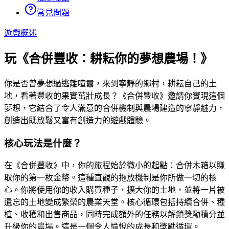
常見問題
遊戲概述
玩《合併豐收：耕耘你的夢想農場！》
你是否曾夢想過逃離喧囂，來到寧靜的鄉村，耕耘自己的土
地，看著豐收的果實茁壯成長？《合併豐收》邀請你實現這個
夢想，它結合了令人滿意的合併機制與農場建造的寧靜魅力，
創造出既放鬆又富有創造力的遊戲體驗。
核心玩法是什麼？
在《合併豐收》中，你的旅程始於微小的起點：合併木箱以賺
取你的第一枚金幣。這種直觀的拖放機制是你所做一切的核
心。你將使用你的收入購買種子，擴大你的土地，並將一片被
遺忘的土地變成繁榮的農業天堂。核心循環包括持續合併、種
植、收穫和出售商品，同時完成額外的任務以解鎖獎勵積分並
升級你的農場。這是一個令人愉悅的成長和獎勵循環。