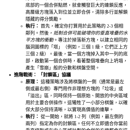
底部的一個合併點燃，就會觸發巨大的連鎖反應，
高層級方塊落入到位並立即合併，清除多行並解鎖
隱藏的得分獎勵。
執行：
首先，確定你打算用於此策略的 2-3 個相
鄰列。然後，
抵制合併可能破壞你的垂直堆疊的水
平方塊的衝動
。專注於掉落新方塊，以建立相同的
腦洞圖標的「塔」（例如，三個 1 級，它們正上方
三個 2 級）。最後，當一個方塊掉入其中一列的底
部，啟動第一個合併時，看著整個堆疊向上坍塌，
產生「雪崩」般的分數和棋盤空間。
進階戰術： 「封鎖區」協議
原理：
這種策略涉及將棋盤的一側（通常是最左
側或最右側）專門用作非理想方塊的「垃圾」或
「溢出」區，同時保持一個原始、開放的中央區域
用於主要合併操作。這犧牲了一小部分棋盤，以確
保大部分保持清晰，以實現高價值的連擊。
執行：
從一開始，就將 1-2 列（例如，最左側的
兩列）指定為你的封鎖區。任何不立即適合你當前