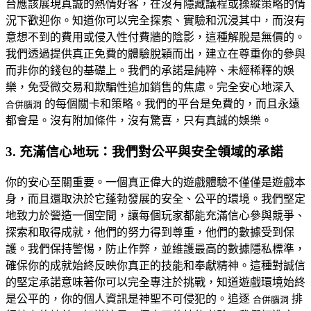
台應該展現真誠的熱情好客，在沒有隱藏議程或操縱策略的情
況下歡迎你。知道你可以完全探索、實驗和沉浸其中，而沒有
意想不到的費用或侵入性付費牆的陰影，這種解脫是無價的。
我們透過提供真正免費的體驗脫穎而出，建立在尊重你的參與
而非你的錢包的基礎上。我們的承諾是純粹、未經稀釋的娛
樂，免受微交易和欺騙性追加銷售的焦慮。完全安心地深入
的每個關卡和策略。我們的平台是免費的，而且永遠
合併腦洞
都會是。沒有附加條件，沒有驚喜，只有真誠的娛樂。
3. 充滿信心地玩：我們對公平與安全領域的承諾
你的安心至關重要。一個真正偉大的遊戲體驗不僅僅是遊戲本
身，而且還取決於它蓬勃發展的安全、公平的環境。我們堅定
地致力於營造一個空間，讓每個玩家都能充滿信心參與競爭、
探索和取得成就，他們的努力得到尊重，他們的數據受到保
護。我們保持警惕，防止作弊，並維護最高的數據隱私標準，
確保你的成就始終反映你真正的技能和奉獻精神。這種對誠信
的堅定承諾意味著你可以完全專注於挑戰，知道遊戲環境始終
是公平的，你的個人資訊是神聖不可侵犯的。追逐
排
合併腦洞