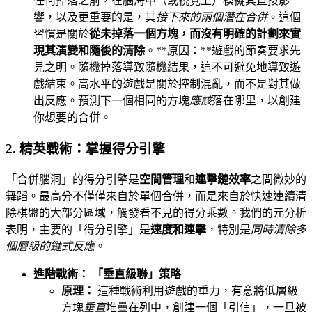
任何掉落之前，在腦海中（或視覺上）模擬其直接影
響，以及更重要的是，其
接下來的兩個潛在合併
。這個
習慣是關於
從未掉落一個方塊，而沒有明確的計劃來實
現其演變和隨後的清除
。**原因：**遊戲的節奏要求先
見之明。隨機掉落導致隨機結果，這不可避免地導致遊
戲結束。高水平的遊戲是關於控制混亂，而不是對其做
出反應。預測下一個相同的方塊
應該
落在哪里，以創建
你想要的合併。
2. 精英戰術：掌握得分引擎
「合併腦洞」的得分引擎是
空間管理
和
連擊鏈效率
之間微妙的
舞蹈。最高分不僅僅來自於單個合併，而是來自於快速連續清
除棋盤的大部分區域，觸發看不見的得分乘數。我們的元分析
表明，主要的「得分引擎」是
速度和連擊
，特別是
同時清除多
個層級的鏈式反應
。
進階戰術： 「垂直級聯」策略
原理：
這種戰術利用遊戲的重力，有意將低層級
方塊
垂直
堆疊在列中，創建一個「引信」，一旦被