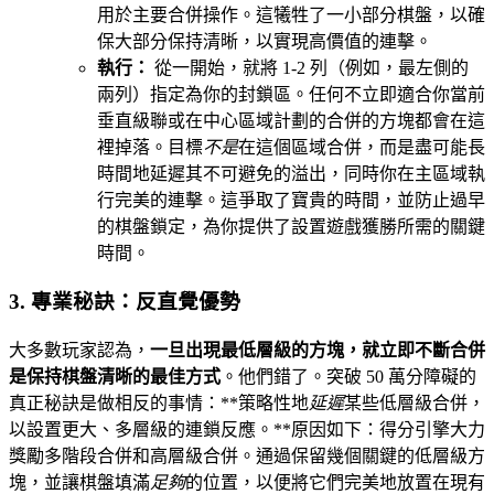
用於主要合併操作。這犧牲了一小部分棋盤，以確
保大部分保持清晰，以實現高價值的連擊。
執行：
從一開始，就將 1-2 列（例如，最左側的
兩列）指定為你的封鎖區。任何不立即適合你當前
垂直級聯或在中心區域計劃的合併的方塊都會在這
裡掉落。目標
不是
在這個區域合併，而是盡可能長
時間地延遲其不可避免的溢出，同時你在主區域執
行完美的連擊。這爭取了寶貴的時間，並防止過早
的棋盤鎖定，為你提供了設置遊戲獲勝所需的關鍵
時間。
3. 專業秘訣：反直覺優勢
大多數玩家認為，
一旦出現最低層級的方塊，就立即不斷合併
是保持棋盤清晰的最佳方式
。他們錯了。突破 50 萬分障礙的
真正秘訣是做相反的事情：**策略性地
延遲
某些低層級合併，
以設置更大、多層級的連鎖反應。**原因如下：得分引擎大力
獎勵多階段合併和高層級合併。通過保留幾個關鍵的低層級方
塊，並讓棋盤填滿
足夠
的位置，以便將它們完美地放置在現有