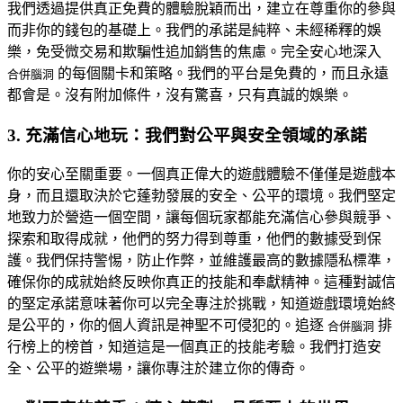
我們透過提供真正免費的體驗脫穎而出，建立在尊重你的參與
而非你的錢包的基礎上。我們的承諾是純粹、未經稀釋的娛
樂，免受微交易和欺騙性追加銷售的焦慮。完全安心地深入
的每個關卡和策略。我們的平台是免費的，而且永遠
合併腦洞
都會是。沒有附加條件，沒有驚喜，只有真誠的娛樂。
3. 充滿信心地玩：我們對公平與安全領域的承諾
你的安心至關重要。一個真正偉大的遊戲體驗不僅僅是遊戲本
身，而且還取決於它蓬勃發展的安全、公平的環境。我們堅定
地致力於營造一個空間，讓每個玩家都能充滿信心參與競爭、
探索和取得成就，他們的努力得到尊重，他們的數據受到保
護。我們保持警惕，防止作弊，並維護最高的數據隱私標準，
確保你的成就始終反映你真正的技能和奉獻精神。這種對誠信
的堅定承諾意味著你可以完全專注於挑戰，知道遊戲環境始終
是公平的，你的個人資訊是神聖不可侵犯的。追逐
排
合併腦洞
行榜上的榜首，知道這是一個真正的技能考驗。我們打造安
全、公平的遊樂場，讓你專注於建立你的傳奇。