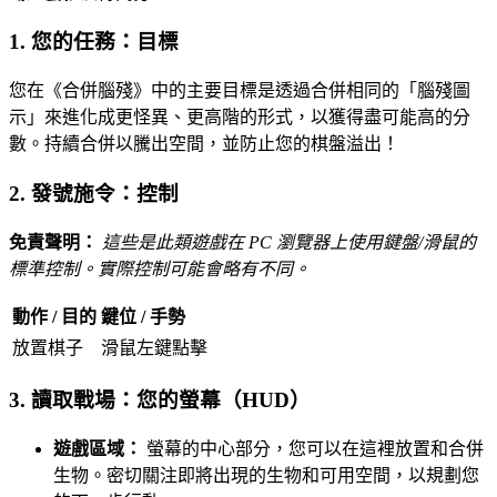
1. 您的任務：目標
您在《合併腦殘》中的主要目標是透過合併相同的「腦殘圖
示」來進化成更怪異、更高階的形式，以獲得盡可能高的分
數。持續合併以騰出空間，並防止您的棋盤溢出！
2. 發號施令：控制
免責聲明：
這些是此類遊戲在 PC 瀏覽器上使用鍵盤/滑鼠的
標準控制。實際控制可能會略有不同。
動作 / 目的
鍵位 / 手勢
放置棋子
滑鼠左鍵點擊
3. 讀取戰場：您的螢幕（HUD）
遊戲區域：
螢幕的中心部分，您可以在這裡放置和合併
生物。密切關注即將出現的生物和可用空間，以規劃您