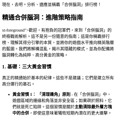
現在，去吧。分析、適應並稱霸「合併腦洞」排行榜！
精通合併腦洞：進階策略指南
xt-foreground">歡迎，有抱負的冠軍們，來到「合併腦洞」的
終極戰術解析。這不是另一份隨意的指南；這是你稱霸排行
榜、理解其得分引擎的本質，並將你的遊戲水平推向精英階層
的藍圖。我們將解構混亂，揭示其隱藏的模式，並為你配備將
腦洞轉化為純粹、高分黃金的策略。
1. 基礎：三大黃金習慣
真正的精通始於基本的紀律。這些不是建議；它們是建立所有
高分運行的基石。
黃金習慣 1： 「清理邊角」原則
- 在「合併腦洞」中，
遊戲區域的邊緣和角落並非安全區；如果疏於照料，它
們就是死亡陷阱。這個習慣是關於
主動清除最外層方塊
中的合併
，即使這意味著犧牲短期內潛在的更大連擊。