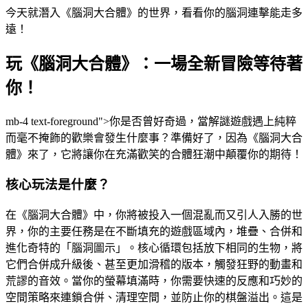
今天就潛入《腦洞大合體》的世界，看看你的腦洞連擊能走多
遠！
玩《腦洞大合體》：一場全新冒險等待著
你！
mb-4 text-foreground">你是否曾好奇過，當解謎遊戲遇上純粹
而毫不掩飾的歡樂會發生什麼事？準備好了，因為《腦洞大合
體》來了，它將讓你在充滿歡笑的合體狂潮中顛覆你的期待！
核心玩法是什麼？
在《腦洞大合體》中，你將被投入一個混亂而又引人入勝的世
界，你的主要任務是在不斷填充的遊戲區域內，堆疊、合併和
進化奇特的「腦洞圖示」。核心循環包括放下相同的生物，將
它們合併成升級後、甚至更加滑稽的版本，觸發狂野的動畫和
荒謬的音效。當你的螢幕填滿時，你需要快速的反應和巧妙的
空間策略來連鎖合併、清理空間，並防止你的棋盤溢出。這是