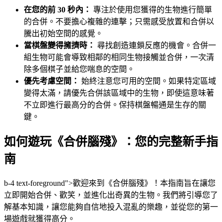
在您的前 30 秒內：
專注於使用您獲得的生物進行簡單
的合併。不要擔心複雜的連擊；只需感受放置和合併以
騰出初始空間的感覺。
當棋盤變得擁擠時：
尋找創造連鎖反應的機會。合併一
組生物可能會導致相鄰的相同生物接觸並合併，一次清
除多個棋子並給您喘息的空間。
優先考慮空間：
始終注意您可用的空間。如果特定區域
變得太滿，請優先合併該區域中的生物，即使這意味著
不立即進行最高分的合併。保持棋盤暢通是生存的關
鍵。
如何遊玩《合併腦殘》：您的完整新手指
南
b-4 text-foreground">歡迎來到《合併腦殘》！本指南旨在讓您
立即開始合併、歡笑，並進化出奇異的生物。我們將引導您了
解基本知識，讓您能夠自信地投入混亂的樂趣，並從您的第一
場遊戲就獲得高分。