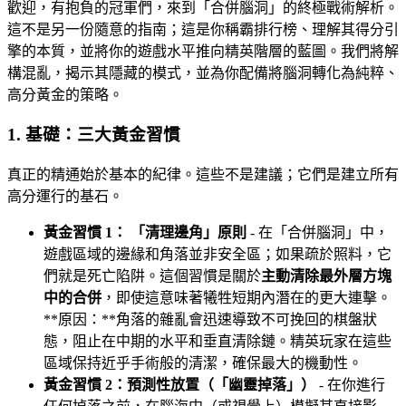
歡迎，有抱負的冠軍們，來到「合併腦洞」的終極戰術解析。
這不是另一份隨意的指南；這是你稱霸排行榜、理解其得分引
擎的本質，並將你的遊戲水平推向精英階層的藍圖。我們將解
構混亂，揭示其隱藏的模式，並為你配備將腦洞轉化為純粹、
高分黃金的策略。
1. 基礎：三大黃金習慣
真正的精通始於基本的紀律。這些不是建議；它們是建立所有
高分運行的基石。
黃金習慣 1： 「清理邊角」原則
- 在「合併腦洞」中，
遊戲區域的邊緣和角落並非安全區；如果疏於照料，它
們就是死亡陷阱。這個習慣是關於
主動清除最外層方塊
中的合併
，即使這意味著犧牲短期內潛在的更大連擊。
**原因：**角落的雜亂會迅速導致不可挽回的棋盤狀
態，阻止在中期的水平和垂直清除鏈。精英玩家在這些
區域保持近乎手術般的清潔，確保最大的機動性。
黃金習慣 2：預測性放置（「幽靈掉落」）
- 在你進行