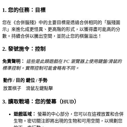
1. 您的任務：目標
您在《合併腦殘》中的主要目標是透過合併相同的「腦殘圖
示」來進化成更怪異、更高階的形式，以獲得盡可能高的分
數。持續合併以騰出空間，並防止您的棋盤溢出！
2. 發號施令：控制
免責聲明：
這些是此類遊戲在 PC 瀏覽器上使用鍵盤/滑鼠的
標準控制。實際控制可能會略有不同。
動作 / 目的
鍵位 / 手勢
放置棋子
滑鼠左鍵點擊
3. 讀取戰場：您的螢幕（HUD）
遊戲區域：
螢幕的中心部分，您可以在這裡放置和合併
生物。密切關注即將出現的生物和可用空間，以規劃您