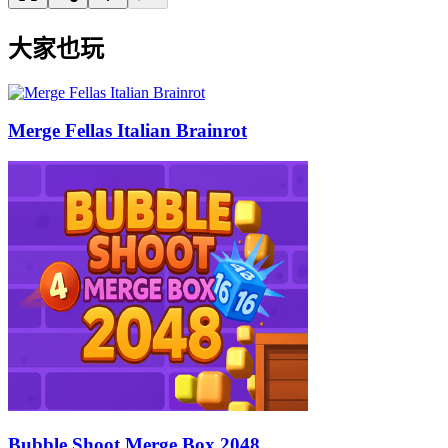
大家也玩
Merge Fellas Italian Brainrot
Bubble Shoot Merge Box 2048