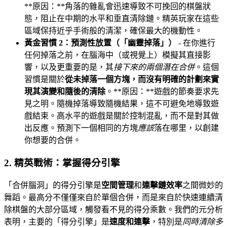
**原因：**角落的雜亂會迅速導致不可挽回的棋盤狀
態，阻止在中期的水平和垂直清除鏈。精英玩家在這些
區域保持近乎手術般的清潔，確保最大的機動性。
黃金習慣 2：預測性放置（「幽靈掉落」）
- 在你進行
任何掉落之前，在腦海中（或視覺上）模擬其直接影
響，以及更重要的是，其
接下來的兩個潛在合併
。這個
習慣是關於
從未掉落一個方塊，而沒有明確的計劃來實
現其演變和隨後的清除
。**原因：**遊戲的節奏要求先
見之明。隨機掉落導致隨機結果，這不可避免地導致遊
戲結束。高水平的遊戲是關於控制混亂，而不是對其做
出反應。預測下一個相同的方塊
應該
落在哪里，以創建
你想要的合併。
2. 精英戰術：掌握得分引擎
「合併腦洞」的得分引擎是
空間管理
和
連擊鏈效率
之間微妙的
舞蹈。最高分不僅僅來自於單個合併，而是來自於快速連續清
除棋盤的大部分區域，觸發看不見的得分乘數。我們的元分析
表明，主要的「得分引擎」是
速度和連擊
，特別是
同時清除多