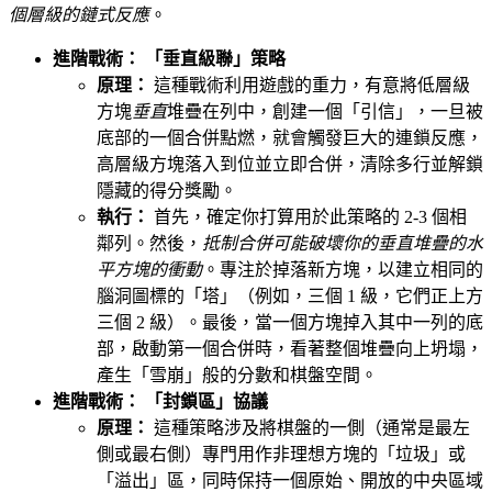
個層級的鏈式反應
。
進階戰術： 「垂直級聯」策略
原理：
這種戰術利用遊戲的重力，有意將低層級
方塊
垂直
堆疊在列中，創建一個「引信」，一旦被
底部的一個合併點燃，就會觸發巨大的連鎖反應，
高層級方塊落入到位並立即合併，清除多行並解鎖
隱藏的得分獎勵。
執行：
首先，確定你打算用於此策略的 2-3 個相
鄰列。然後，
抵制合併可能破壞你的垂直堆疊的水
平方塊的衝動
。專注於掉落新方塊，以建立相同的
腦洞圖標的「塔」（例如，三個 1 級，它們正上方
三個 2 級）。最後，當一個方塊掉入其中一列的底
部，啟動第一個合併時，看著整個堆疊向上坍塌，
產生「雪崩」般的分數和棋盤空間。
進階戰術： 「封鎖區」協議
原理：
這種策略涉及將棋盤的一側（通常是最左
側或最右側）專門用作非理想方塊的「垃圾」或
「溢出」區，同時保持一個原始、開放的中央區域