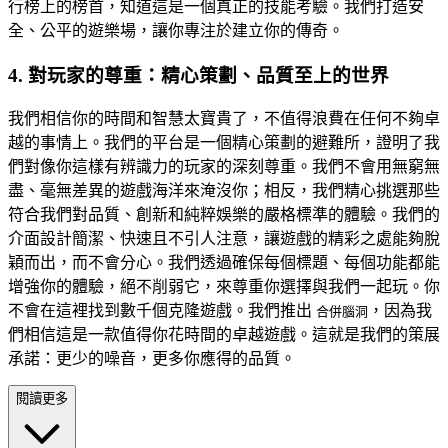
行榜上的榜首，知道這是一個真正的技能考驗。我們打造安
全、公平的遊樂場，讓你專注於建立你的傳奇。
4. 對玩家的尊重：精心策劃、品質至上的世界
我們相信你的時間和智慧太寶貴了，不值得浪費在任何不夠卓
越的事情上。我們的平台是一個精心策劃的避難所，證明了我
們對像你這樣有辨識力的玩家的深刻尊重。我們不會用無窮無
盡、毫無差異的遊戲海洋來淹沒你；相反，我們精心挑選那些
符合我們對品質、創新和純粹娛樂的嚴格標準的體驗。我們的
介面設計簡潔、快速且不引人注意，讓遊戲的精彩之處能夠脫
穎而出，而不會分心。我們透過確保每個標題、每個功能都能
增強你的體驗，絕不削弱它，來尊重你選擇與我們一起玩。你
不會在這裡找到數千個克隆遊戲。我們推出
，因為我
合併腦洞
們相信這是一款值得你花時間的卓越遊戲。這就是我們的策展
承諾：更少的噪音，更多你應得的品質。
閱讀更多