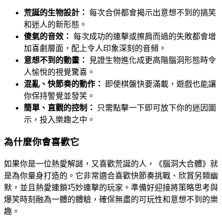
荒誕的生物設計：
每次合併都會揭示出意想不到的搞笑
和迷人的新形態。
傻氣的音效：
每次成功的連擊或擦肩而過的失敗都會增
加喜劇層面，配上令人印象深刻的音頻。
意想不到的動畫：
見證生物進化成更高階腦洞形態時令
人愉悅的視覺驚喜。
混亂、快節奏的動作：
即使棋盤快要滿載，遊戲也能讓
你保持警覺並發笑。
簡單、直觀的控制：
只需點擊一下即可放下你的迷因圖
示，投入樂趣之中。
為什麼你會喜歡它
如果你是一位熱愛解謎，又喜歡荒誕的人，《腦洞大合體》就
是為你量身打造的。它非常適合喜歡快節奏挑戰、欣賞另類幽
默，並且熱愛連鎖巧妙連擊的玩家。準備好迎接將策略思考與
爆笑時刻融為一體的體驗，確保無盡的可玩性和意想不到的樂
趣。