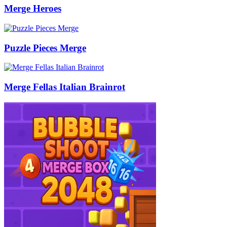
Merge Heroes
Puzzle Pieces Merge
Merge Fellas Italian Brainrot