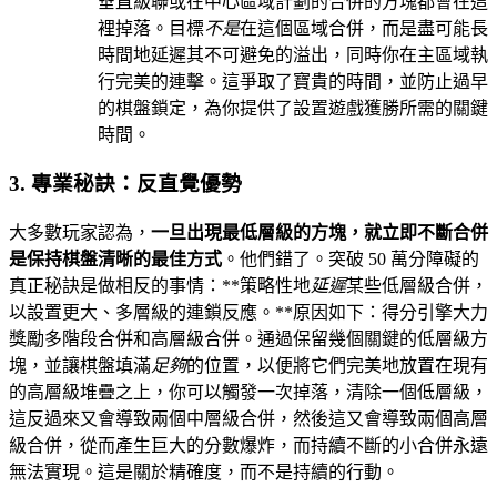
垂直級聯或在中心區域計劃的合併的方塊都會在這
裡掉落。目標
不是
在這個區域合併，而是盡可能長
時間地延遲其不可避免的溢出，同時你在主區域執
行完美的連擊。這爭取了寶貴的時間，並防止過早
的棋盤鎖定，為你提供了設置遊戲獲勝所需的關鍵
時間。
3. 專業秘訣：反直覺優勢
大多數玩家認為，
一旦出現最低層級的方塊，就立即不斷合併
是保持棋盤清晰的最佳方式
。他們錯了。突破 50 萬分障礙的
真正秘訣是做相反的事情：**策略性地
延遲
某些低層級合併，
以設置更大、多層級的連鎖反應。**原因如下：得分引擎大力
獎勵多階段合併和高層級合併。通過保留幾個關鍵的低層級方
塊，並讓棋盤填滿
足夠
的位置，以便將它們完美地放置在現有
的高層級堆疊之上，你可以觸發一次掉落，清除一個低層級，
這反過來又會導致兩個中層級合併，然後這又會導致兩個高層
級合併，從而產生巨大的分數爆炸，而持續不斷的小合併永遠
無法實現。這是關於精確度，而不是持續的行動。