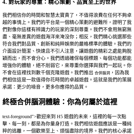
4. 對玩家的尊重：精心策劃、品質至上的世界
我們相信你的時間和智慧太寶貴了，不值得浪費在任何不夠卓
越的事情上。我們的平台是一個精心策劃的避難所，證明了我
們對像你這樣有辨識力的玩家的深刻尊重。我們不會用無窮無
盡、毫無差異的遊戲海洋來淹沒你；相反，我們精心挑選那些
符合我們對品質、創新和純粹娛樂的嚴格標準的體驗。我們的
介面設計簡潔、快速且不引人注意，讓遊戲的精彩之處能夠脫
穎而出，而不會分心。我們透過確保每個標題、每個功能都能
增強你的體驗，絕不削弱它，來尊重你選擇與我們一起玩。你
不會在這裡找到數千個克隆遊戲。我們推出
，因為我
合併腦洞
們相信這是一款值得你花時間的卓越遊戲。這就是我們的策展
承諾：更少的噪音，更多你應得的品質。
終極合併腦洞體驗：你為何屬於這裡
text-foreground">歡迎來到 H5 遊戲的未來，這裡的每一次點
擊、每一刻，都是為你量身打造。我們相信遊戲應該是一種純
粹的逃離，一個歡樂至上、煩惱盡除的境界。我們的核心承諾