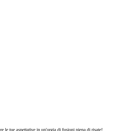
e le tue aspettative in un'orgia di fusioni piena di risate!