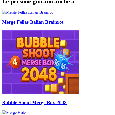
Le persone giocano anche a
Merge Fellas Italian Brainrot
Bubble Shoot Merge Box 2048