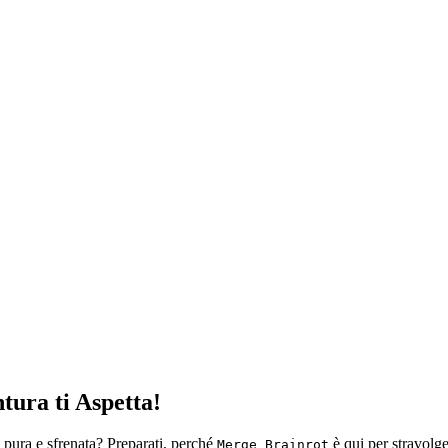
ura ti Aspetta!
ù pura e sfrenata? Preparati, perché
è qui per stravolger
Merge Brainrot