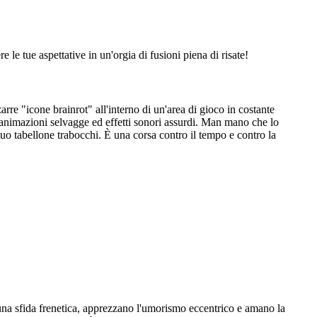
e le tue aspettative in un'orgia di fusioni piena di risate!
rre "icone brainrot" all'interno di un'area di gioco in costante
o animazioni selvagge ed effetti sonori assurdi. Man mano che lo
 tuo tabellone trabocchi. È una corsa contro il tempo e contro la
 una sfida frenetica, apprezzano l'umorismo eccentrico e amano la