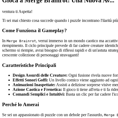
Gioca a Merge Brainrot: Una Nuova Av...
ventura ti Aspetta!
Ti sei mai chiesto cosa succede quando i puzzle incontrano l'ilarità pi
Come Funziona il Gameplay?
In
, verrai immerso in un mondo caotico ma accattivan
Merge Brainrot
riempimento. Il ciclo principale prevede di far cadere creature identi
schermo si riempie, avrai bisogno di riflessi rapidi e di un'astuta strat
crescente collezione di personaggi stravaganti!
Caratteristiche Principali
Design Assurdi delle Creature:
Ogni fusione rivela nuove form
Effetti Sonori Goffi:
Un livello comico viene aggiunto ad ogni 
Animazioni Inaspettate:
Assisti a deliziose sorprese visive men
Azione Caotica e Frenetica:
Il gioco ti tiene all'erta e ti fa r
Comandi Semplici e Intuitivi:
Basta un clic per far cadere l'i
Perché lo Amerai
Se sei un appassionato di puzzle con un debole per l'assurdo,
Merge 