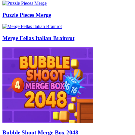
Puzzle Pieces Merge
Merge Fellas Italian Brainrot
Bubble Shoot Merge Box 2048