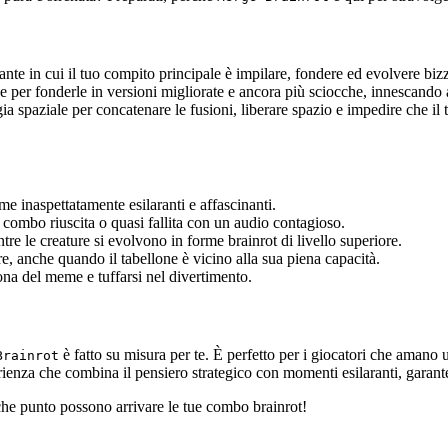
te in cui il tuo compito principale è impilare, fondere ed evolvere bizza
che per fonderle in versioni migliorate e ancora più sciocche, innescand
egia spaziale per concatenare le fusioni, liberare spazio e impedire che il
e inaspettatamente esilaranti e affascinanti.
combo riuscita o quasi fallita con un audio contagioso.
tre le creature si evolvono in forme brainrot di livello superiore.
idere, anche quando il tabellone è vicino alla sua piena capacità.
cona del meme e tuffarsi nel divertimento.
è fatto su misura per te. È perfetto per i giocatori che amano
Brainrot
ienza che combina il pensiero strategico con momenti esilaranti, garanten
che punto possono arrivare le tue combo brainrot!