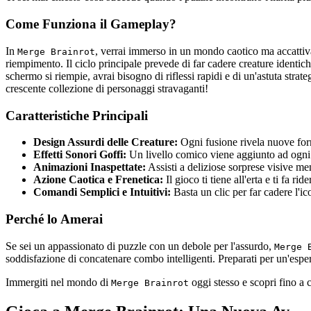
Come Funziona il Gameplay?
In
, verrai immerso in un mondo caotico ma accattivan
Merge Brainrot
riempimento. Il ciclo principale prevede di far cadere creature identi
schermo si riempie, avrai bisogno di riflessi rapidi e di un'astuta strat
crescente collezione di personaggi stravaganti!
Caratteristiche Principali
Design Assurdi delle Creature:
Ogni fusione rivela nuove form
Effetti Sonori Goffi:
Un livello comico viene aggiunto ad ogni 
Animazioni Inaspettate:
Assisti a deliziose sorprese visive men
Azione Caotica e Frenetica:
Il gioco ti tiene all'erta e ti fa r
Comandi Semplici e Intuitivi:
Basta un clic per far cadere l'i
Perché lo Amerai
Se sei un appassionato di puzzle con un debole per l'assurdo,
Merge 
soddisfazione di concatenare combo intelligenti. Preparati per un'esper
Immergiti nel mondo di
oggi stesso e scopri fino a 
Merge Brainrot