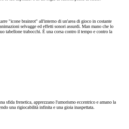
rre "icone brainrot" all'interno di un'area di gioco in costante
o animazioni selvagge ed effetti sonori assurdi. Man mano che lo
 tuo tabellone trabocchi. È una corsa contro il tempo e contro la
 una sfida frenetica, apprezzano l'umorismo eccentrico e amano la
do una rigiocabilità infinita e una gioia inaspettata.