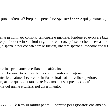
ù pura e sfrenata? Preparati, perché
è qui per stravolger
Merge Brainrot
te in cui il tuo compito principale è impilare, fondere ed evolvere bizza
che per fonderle in versioni migliorate e ancora più sciocche, innescand
egia spaziale per concatenare le fusioni, liberare spazio e impedire che il
e inaspettatamente esilaranti e affascinanti.
combo riuscita o quasi fallita con un audio contagioso.
tre le creature si evolvono in forme brainrot di livello superiore.
idere, anche quando il tabellone è vicino alla sua piena capacità.
cona del meme e tuffarsi nel divertimento.
è fatto su misura per te. È perfetto per i giocatori che amano
Brainrot