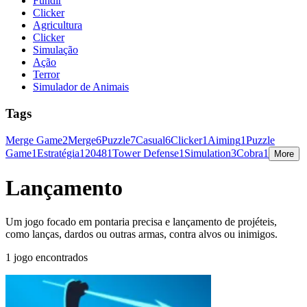
Fundir
Clicker
Agricultura
Clicker
Simulação
Ação
Terror
Simulador de Animais
Tags
Merge Game
2
Merge
6
Puzzle
7
Casual
6
Clicker
1
Aiming
1
Puzzle
Game
1
Estratégia
1
2048
1
Tower Defense
1
Simulation
3
Cobra
1
More
Lançamento
Um jogo focado em pontaria precisa e lançamento de projéteis,
como lanças, dardos ou outras armas, contra alvos ou inimigos.
1 jogo encontrados