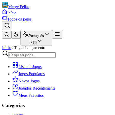
Merge Fellas
Início
Todos os jogos
Português
🇵🇹
Início
Tags
Lançamento
Lista de Jogos
Jogos Populares
Novos Jogos
Jogados Recentemente
Meus Favoritos
Categorias