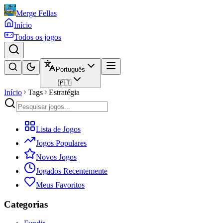
Merge Fellas
Início
Todos os jogos
Português
🇵🇹
Início
Tags
Estratégia
Lista de Jogos
Jogos Populares
Novos Jogos
Jogados Recentemente
Meus Favoritos
Categorias