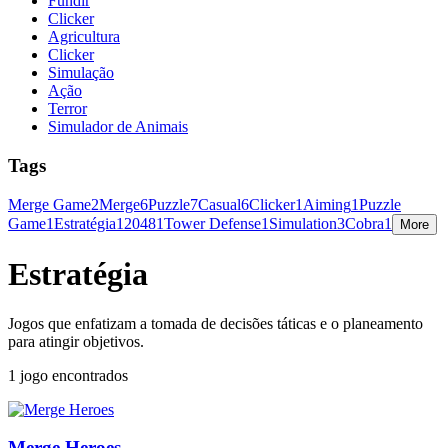
Fundir
Clicker
Agricultura
Clicker
Simulação
Ação
Terror
Simulador de Animais
Tags
Merge Game
2
Merge
6
Puzzle
7
Casual
6
Clicker
1
Aiming
1
Puzzle
Game
1
Estratégia
1
2048
1
Tower Defense
1
Simulation
3
Cobra
1
More
Estratégia
Jogos que enfatizam a tomada de decisões táticas e o planeamento
para atingir objetivos.
1 jogo encontrados
Merge Heroes