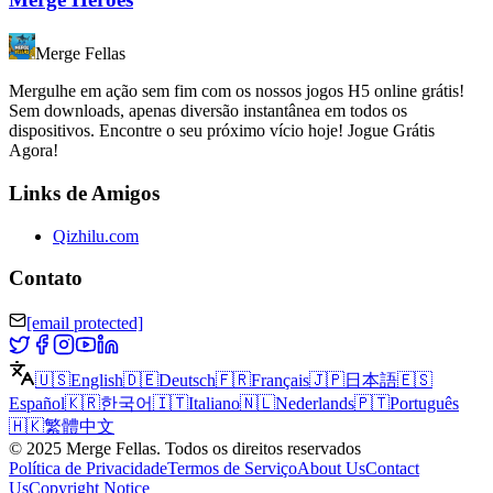
Merge Fellas
Mergulhe em ação sem fim com os nossos jogos H5 online grátis!
Sem downloads, apenas diversão instantânea em todos os
dispositivos. Encontre o seu próximo vício hoje! Jogue Grátis
Agora!
Links de Amigos
Qizhilu.com
Contato
[email protected]
🇺🇸
English
🇩🇪
Deutsch
🇫🇷
Français
🇯🇵
日本語
🇪🇸
Español
🇰🇷
한국어
🇮🇹
Italiano
🇳🇱
Nederlands
🇵🇹
Português
🇭🇰
繁體中文
©
2025
Merge Fellas
.
Todos os direitos reservados
Política de Privacidade
Termos de Serviço
About Us
Contact
Us
Copyright Notice