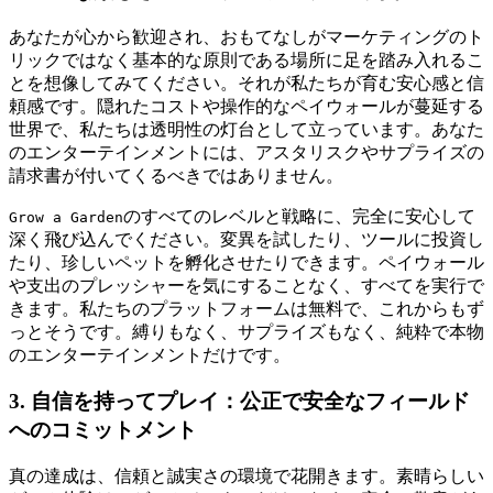
あなたが心から歓迎され、おもてなしがマーケティングのト
リックではなく基本的な原則である場所に足を踏み入れるこ
とを想像してみてください。それが私たちが育む安心感と信
頼感です。隠れたコストや操作的なペイウォールが蔓延する
世界で、私たちは透明性の灯台として立っています。あなた
のエンターテインメントには、アスタリスクやサプライズの
請求書が付いてくるべきではありません。
のすべてのレベルと戦略に、完全に安心して
Grow a Garden
深く飛び込んでください。変異を試したり、ツールに投資し
たり、珍しいペットを孵化させたりできます。ペイウォール
や支出のプレッシャーを気にすることなく、すべてを実行で
きます。私たちのプラットフォームは無料で、これからもず
っとそうです。縛りもなく、サプライズもなく、純粋で本物
のエンターテインメントだけです。
3. 自信を持ってプレイ：公正で安全なフィールド
へのコミットメント
真の達成は、信頼と誠実さの環境で花開きます。素晴らしい