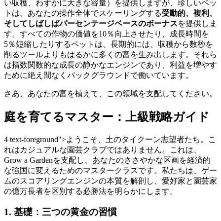
い収穫、わずかに大きな容量）を提供しますが、珍しいペッ
トは、あなたの操作全体でスケーリングする
受動的、複利、
そしてしばしばパーセンテージベースのボーナス
を提供しま
す。すべての作物の価値を10％向上させたり、成長時間を
5％短縮したりするペットは、長期的には、収穫から数秒を
削るツールよりもはるかに多くの富を生み出します。それら
は指数関数的な成長の静かなエンジンであり、利益を増やす
ために絶え間なくバックグラウンドで働いています。
さあ、あなたの富を植えて、この領域を支配してください。
庭を育てるマスター：上級戦略ガイド
4 text-foreground">ようこそ、土のタイクーン志望者たち。こ
れはカジュアルな園芸クラブではありません。これは、
Grow a Gardenを支配し、あなたのささやかな区画を経済的
な強国に変えるためのマスタークラスです。私たちは、ゲー
ムのスコアリングエンジンの本質を解剖し、愛好家と園芸家
の億万長者を区別する必勝法を明らかにします。
1. 基礎：三つの黄金の習慣