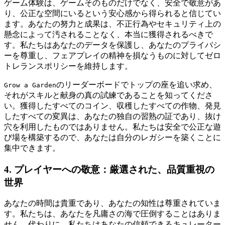
ゲーム体験は、ゲームそのものだけでなく、安全で敬意があ
り、公正な空間にいるという安心感から得られると信じてい
ます。あなたの努力と成果は、不正行為やセキュリティ上の
懸念によって汚されることなく、本当に獲得されるべきで
す。私たちはあなたのデータを保護し、あなたのプライバシ
ーを尊重し、フェアプレイの精神を損なうものに対してゼロ
トレランスポリシーを維持します。
のリーダーボードでトップの座を追い求め、
Grow a Garden
それがスキルと献身の真の試練であることを知ってくださ
い。獲得したすべてのコイン、収穫したすべての作物、発見
したすべての変異は、あなたの独自の習熟の証であり、抜け
穴を利用したものではありません。私たちは安全で公正な遊
び場を構築するので、あなたは自分のレガシーを築くことに
集中できます。
4. プレイヤーへの敬意：厳選された、品質重視の
世界
あなたの時間は貴重であり、あなたの知性は尊重されていま
す。私たちは、あなたを凡庸さの海で圧倒することはありま
せん。代わりに、私たちはあなたの信頼できるキュレーター