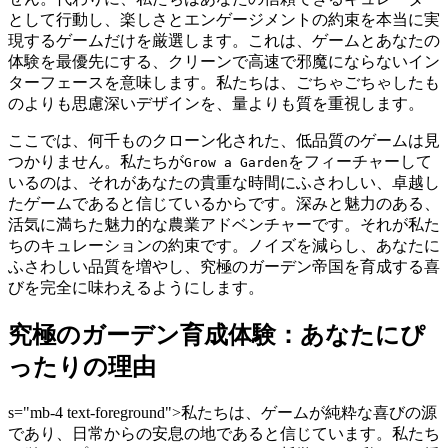
として行動し、楽しさとエンゲージメントの約束を本当に実
現するゲームだけを厳選します。これは、ゲームとあなたの
体験を最優先にする、クリーンで高速で邪魔にならないイン
ターフェースを意味します。私たちは、ごちゃごちゃしたも
のよりも思慮深いデザインを、量よりも質を重視します。
ここでは、何千ものクローン化された、低品質のゲームは見
つかりません。私たちが
をフィーチャーして
Grow a Garden
いるのは、それがあなたの貴重な時間にふさわしい、卓越し
たゲームであると信じているからです。深みと魅力のある、
活気に満ちた魅力的な農業アドベンチャーです。それが私た
ちのキュレーションの約束です。ノイズを減らし、あなたに
ふさわしい品質を増やし、究極のガーデン帝国を育成する喜
びを完全に味わえるようにします。
究極のガーデン育成体験：あなたにぴ
ったりの理由
s="mb-4 text-foreground">私たちは、ゲームが純粋な喜びの源
であり、日常からの安息の地であると信じています。私たち