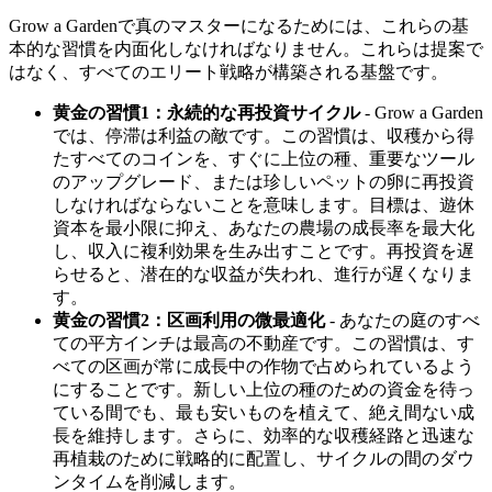
Grow a Gardenで真のマスターになるためには、これらの基
本的な習慣を内面化しなければなりません。これらは提案で
はなく、すべてのエリート戦略が構築される基盤です。
黄金の習慣1：永続的な再投資サイクル
- Grow a Garden
では、停滞は利益の敵です。この習慣は、収穫から得
たすべてのコインを、すぐに上位の種、重要なツール
のアップグレード、または珍しいペットの卵に再投資
しなければならないことを意味します。目標は、遊休
資本を最小限に抑え、あなたの農場の成長率を最大化
し、収入に複利効果を生み出すことです。再投資を遅
らせると、潜在的な収益が失われ、進行が遅くなりま
す。
黄金の習慣2：区画利用の微最適化
- あなたの庭のすべ
ての平方インチは最高の不動産です。この習慣は、す
べての区画が常に成長中の作物で占められているよう
にすることです。新しい上位の種のための資金を待っ
ている間でも、最も安いものを植えて、絶え間ない成
長を維持します。さらに、効率的な収穫経路と迅速な
再植栽のために戦略的に配置し、サイクルの間のダウ
ンタイムを削減します。