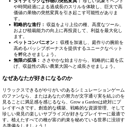
ダイナミックな作物の突然変異：
珍しい気象イベント
や時間経過による過成長のスリルを体験し、巨大で高
価値の果物の突然変異を引き起こす可能性がありま
す。
戦略的な進行：
収益をより上位の種、高度なツール、
および植栽能力の向上に再投資して、利益を最大化し
ます。
ペットコンパニオン：
収穫を加速し、庭作りの腕前を
高めるパッシブボーナスを提供するユニークなペット
を孵化させましょう。
無限の拡張：
ささやかな始まりから、戦略的に庭を広
げ、収益性の高い農業大国へと成長させましょう。
なぜあなたが好きになるのか
リラックスできるがやりがいのあるシミュレーションゲーム
のファンなら、またはあなたの努力が文字通り実を結ぶのを
見ることに満足感を感じるなら、Grow a Gardenは絶対にプ
レイすべきです。創造的な構築、戦略的な資源管理、そして
珍しい発見の楽しいサプライズが好きなプレイヤーに最適で
す。植えたすべての種が富の約束を秘めている世界に没頭す
る準備をしましょう！