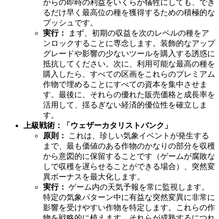
からの即時の利益をいくらか犠牲にしても、でき
るだけ早く最高位の種を獲得するための積極的な
プッシュです。
実行：
まず、初期の収益を次のレベルの種をア
ンロックすることに専念します。装飾的なアップ
グレードや影響の少ないツールを購入する誘惑に
抵抗してください。次に、利用可能な最高の種を
購入したら、すべての区画をこれらのプレミアム
作物で埋めることにすべての資本を集中させま
す。最後に、それらの優れた販売価格と成長率を
活用して、揺るぎない経済的優位性を確立しま
す。
上級戦術：「ウェザーカタリストバンク」
原則：
これは、珍しい気象イベントが発生する
まで、最も価値のある作物のかなりの部分を収穫
から意図的に保留することです（ゲームが腐敗な
しで収穫を遅らせることができる場合）、突然変
異ボーナスを最大化します。
実行：
ゲーム内の天気予報を常に監視します。
特定の気象パターン中に有益な突然変異に非常に
影響を受けやすい作物を特定します。これらの作
物を戦略的に植えます。それらが成熟するにつれ