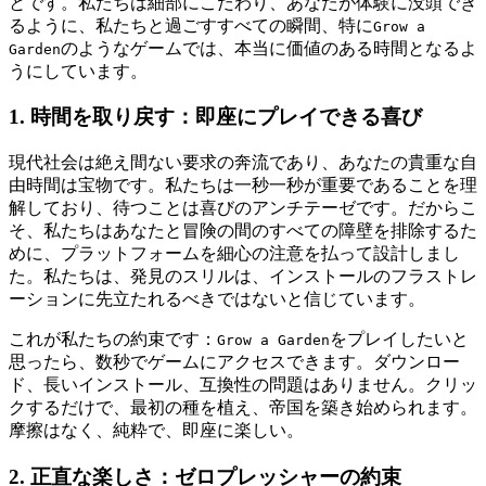
とです。私たちは細部にこだわり、あなたが体験に没頭でき
るように、私たちと過ごすすべての瞬間、特に
Grow a
のようなゲームでは、本当に価値のある時間となるよ
Garden
うにしています。
1. 時間を取り戻す：即座にプレイできる喜び
現代社会は絶え間ない要求の奔流であり、あなたの貴重な自
由時間は宝物です。私たちは一秒一秒が重要であることを理
解しており、待つことは喜びのアンチテーゼです。だからこ
そ、私たちはあなたと冒険の間のすべての障壁を排除するた
めに、プラットフォームを細心の注意を払って設計しまし
た。私たちは、発見のスリルは、インストールのフラストレ
ーションに先立たれるべきではないと信じています。
これが私たちの約束です：
をプレイしたいと
Grow a Garden
思ったら、数秒でゲームにアクセスできます。ダウンロー
ド、長いインストール、互換性の問題はありません。クリッ
クするだけで、最初の種を植え、帝国を築き始められます。
摩擦はなく、純粋で、即座に楽しい。
2. 正直な楽しさ：ゼロプレッシャーの約束