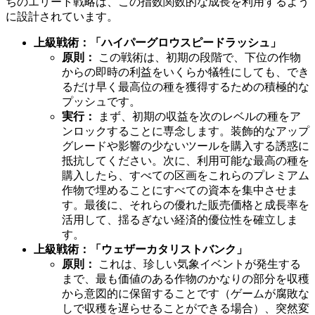
ちのエリート戦略は、この指数関数的な成長を利用するよう
に設計されています。
上級戦術：「ハイパーグロウスピードラッシュ」
原則：
この戦術は、初期の段階で、下位の作物
からの即時の利益をいくらか犠牲にしても、でき
るだけ早く最高位の種を獲得するための積極的な
プッシュです。
実行：
まず、初期の収益を次のレベルの種をア
ンロックすることに専念します。装飾的なアップ
グレードや影響の少ないツールを購入する誘惑に
抵抗してください。次に、利用可能な最高の種を
購入したら、すべての区画をこれらのプレミアム
作物で埋めることにすべての資本を集中させま
す。最後に、それらの優れた販売価格と成長率を
活用して、揺るぎない経済的優位性を確立しま
す。
上級戦術：「ウェザーカタリストバンク」
原則：
これは、珍しい気象イベントが発生する
まで、最も価値のある作物のかなりの部分を収穫
から意図的に保留することです（ゲームが腐敗な
しで収穫を遅らせることができる場合）、突然変