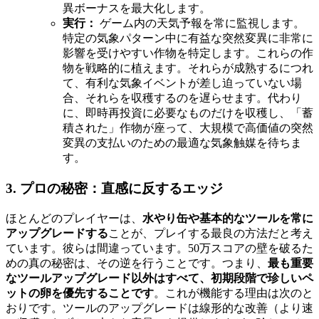
異ボーナスを最大化します。
実行：
ゲーム内の天気予報を常に監視します。
特定の気象パターン中に有益な突然変異に非常に
影響を受けやすい作物を特定します。これらの作
物を戦略的に植えます。それらが成熟するにつれ
て、有利な気象イベントが差し迫っていない場
合、それらを収穫するのを遅らせます。代わり
に、即時再投資に必要なものだけを収穫し、「蓄
積された」作物が座って、大規模で高価値の突然
変異の支払いのための最適な気象触媒を待ちま
す。
3. プロの秘密：直感に反するエッジ
ほとんどのプレイヤーは、
水やり缶や基本的なツールを常に
アップグレードする
ことが、プレイする最良の方法だと考え
ています。彼らは間違っています。50万スコアの壁を破るた
めの真の秘密は、その逆を行うことです。つまり、
最も重要
なツールアップグレード以外はすべて、初期段階で珍しいペ
ットの卵を優先することです
。これが機能する理由は次のと
おりです。ツールのアップグレードは線形的な改善（より速