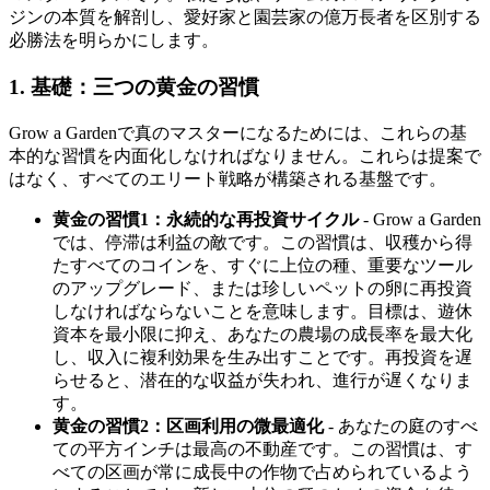
ジンの本質を解剖し、愛好家と園芸家の億万長者を区別する
必勝法を明らかにします。
1. 基礎：三つの黄金の習慣
Grow a Gardenで真のマスターになるためには、これらの基
本的な習慣を内面化しなければなりません。これらは提案で
はなく、すべてのエリート戦略が構築される基盤です。
黄金の習慣1：永続的な再投資サイクル
- Grow a Garden
では、停滞は利益の敵です。この習慣は、収穫から得
たすべてのコインを、すぐに上位の種、重要なツール
のアップグレード、または珍しいペットの卵に再投資
しなければならないことを意味します。目標は、遊休
資本を最小限に抑え、あなたの農場の成長率を最大化
し、収入に複利効果を生み出すことです。再投資を遅
らせると、潜在的な収益が失われ、進行が遅くなりま
す。
黄金の習慣2：区画利用の微最適化
- あなたの庭のすべ
ての平方インチは最高の不動産です。この習慣は、す
べての区画が常に成長中の作物で占められているよう