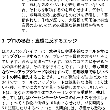
て、有利な気象イベントが差し迫っていない場
合、それらを収穫するのを遅らせます。代わり
に、即時再投資に必要なものだけを収穫し、「蓄
積された」作物が座って、大規模で高価値の突然
変異の支払いのための最適な気象触媒を待ちま
す。
3. プロの秘密：直感に反するエッジ
ほとんどのプレイヤーは、
水やり缶や基本的なツールを常に
アップグレードする
ことが、プレイする最良の方法だと考え
ています。彼らは間違っています。50万スコアの壁を破るた
めの真の秘密は、その逆を行うことです。つまり、
最も重要
なツールアップグレード以外はすべて、初期段階で珍しいペ
ットの卵を優先することです
。これが機能する理由は次のと
おりです。ツールのアップグレードは線形的な改善（より速
い収穫、わずかに大きな容量）を提供しますが、珍しいペッ
トは、あなたの操作全体でスケーリングする
受動的、複利、
そしてしばしばパーセンテージベースのボーナス
を提供しま
す。すべての作物の価値を10％向上させたり、成長時間を
5％短縮したりするペットは、長期的には、収穫から数秒を