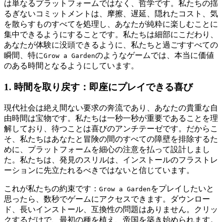
は単なるプラットフォームではなく、哲学です。私たちの揺
るぎないコミットメントは、摩擦、遅延、隠れたコスト、気
を散らすものすべてを処理し、あなたが純粋に楽しむことに
集中できるようにすることです。私たちは細部にこだわり、
あなたが体験に没頭できるように、私たちと過ごすすべての
瞬間、特に
のようなゲームでは、本当に価値
Grow a Garden
のある時間となるようにしています。
1. 時間を取り戻す：即座にプレイできる喜び
現代社会は絶え間ない要求の奔流であり、あなたの貴重な自
由時間は宝物です。私たちは一秒一秒が重要であることを理
解しており、待つことは喜びのアンチテーゼです。だからこ
そ、私たちはあなたと冒険の間のすべての障壁を排除するた
めに、プラットフォームを細心の注意を払って設計しまし
た。私たちは、発見のスリルは、インストールのフラストレ
ーションに先立たれるべきではないと信じています。
これが私たちの約束です：
をプレイしたいと
Grow a Garden
思ったら、数秒でゲームにアクセスできます。ダウンロー
ド、長いインストール、互換性の問題はありません。クリッ
クするだけで、最初の種を植え、帝国を築き始められます。