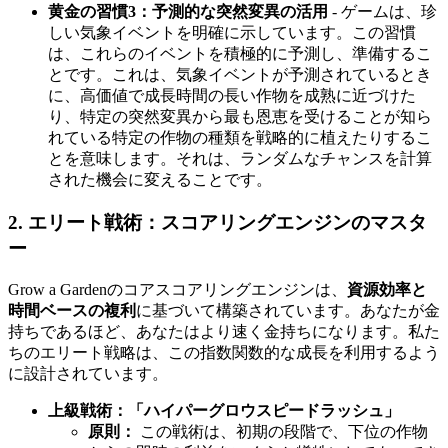
黄金の習慣3：予測的な突然変異の活用
- ゲームは、珍
しい気象イベントを明確に示しています。この習慣
は、これらのイベントを積極的に予測し、準備するこ
とです。これは、気象イベントが予測されているとき
に、高価値で成長時間の長い作物を成熟に近づけた
り、特定の突然変異から最も恩恵を受けることが知ら
れている特定の作物の種類を戦略的に植えたりするこ
とを意味します。それは、ランダムなチャンスを計算
された機会に変えることです。
2. エリート戦術：スコアリングエンジンのマスタ
ー
Grow a Gardenのコアスコアリングエンジンは、
資源効率と
時間ベースの複利
に基づいて構築されています。あなたが金
持ちであるほど、あなたはより速く金持ちになります。私た
ちのエリート戦略は、この指数関数的な成長を利用するよう
に設計されています。
上級戦術：「ハイパーグロウスピードラッシュ」
原則：
この戦術は、初期の段階で、下位の作物