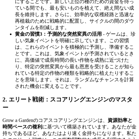
にすることです。新しい上位の種のための資金を待っ
ている間でも、最も安いものを植えて、絶え間ない成
長を維持します。さらに、効率的な収穫経路と迅速な
再植栽のために戦略的に配置し、サイクルの間のダウ
ンタイムを削減します。
黄金の習慣3：予測的な突然変異の活用
- ゲームは、珍
しい気象イベントを明確に示しています。この習慣
は、これらのイベントを積極的に予測し、準備するこ
とです。これは、気象イベントが予測されているとき
に、高価値で成長時間の長い作物を成熟に近づけた
り、特定の突然変異から最も恩恵を受けることが知ら
れている特定の作物の種類を戦略的に植えたりするこ
とを意味します。それは、ランダムなチャンスを計算
された機会に変えることです。
2. エリート戦術：スコアリングエンジンのマスタ
ー
Grow a Gardenのコアスコアリングエンジンは、
資源効率と
時間ベースの複利
に基づいて構築されています。あなたが金
持ちであるほど、あなたはより速く金持ちになります。私た