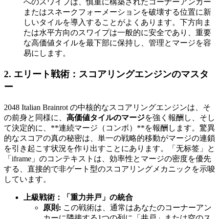
へのスワイプは、慎重に構築されたコーナーアンカー
またはスネークフォーメーションを破壊する位置に新
しいタイルを導入することがよくあります。下方向ま
たは水平方向のスワイプは一般的に安全であり、重要
な高価値タイルを最下部に保持し、管理とマージを容
易にします。
2. エリート戦術：スコアリングエンジンのマスタ
ー
2048 Italian Brainrot の中核的なスコアリングエンジンは、そ
の前身と同様に、
高価値タイルのマージ
を強く報酬し、そし
て決定的に、**連続マージ（コンボ）**を報酬します。驚異
的なスコアの真の秘密は、単一の戦略的移動がマージの連鎖
を引き起こす状況を作り出すことにあります。「无标签」と
「iframe」のコンテキストは、効率性とマージの密度を優先
する、直接的で非ゲート型のスコアリングメカニックを示唆
しています。
上級戦術：「重力井戸」の統合
原則:
この戦術は、通常はあなたのコーナーアン
カーに隣接する1つの列に「井戸」または空のス