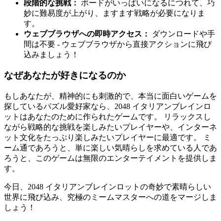
段階的な挑戦：
ボードがいっぱいになるにつれて、巧
妙に難易度が上がり、ますます戦略が必要になりま
す。
ウェブブラウザへの即時アクセス：
ダウンロードや手
間は不要 - ウェブブラウザから直接アクションに飛び
込みましょう！
なぜあなたが好きになるのか
もしあなたが、精神的にも刺激的で、本当に面白いゲームを
探しているパズル愛好家なら、2048 イタリアンブレインロ
ットはあなたのために作られたゲームです。 リラックスし
ながら戦略的な挑戦を楽しみたいプレイヤーや、インターネ
ット文化をたっぷり楽しみたいプレイヤーに最適です。 ミ
ーム通であろうと、単に楽しい気晴らしを求めている人であ
ろうと、このゲームは無限のエンターテイメントを提供しま
す。
今日、2048 イタリアンブレインロットの奇妙で素晴らしい
世界に飛び込み、究極のミームマスターへの道をマージしま
しょう！