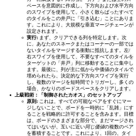
ペースを意図的に作成し、下方向および水平方向
のスワイプを使用して、小さく散らばったすべて
のタイルをこの井戸に「引き込む」ことにありま
す。これにより、大規模な垂直マージチェーンが
設定されます。
実行:
まず、クリアできる列を特定します。次
に、あなたのスネークまたはコーナーの一部では
ないタイルをマージする衝動に抵抗します。左/
右スワイプを使用して、不要なすべてのタイルを
ターゲットの「井戸」列に移動することに集中し
ます。最後に、列が主に低から中価値のタイルで
埋められたら、決定的な下方向スワイプを実行
し、複数のマージを短時間でトリガーし、多くの
場合、かなりのボードスペースをクリアします。
上級戦術：「制御されたカオス」のセットアップ
原則:
これは、すべての可能なペアをすぐにマー
ジしないことで、ボードを一時的に「乱雑」にす
ることを戦略的に許可することを含みます。目標
は、ボードのさまざまな部分で、まだマージされ
てはいないが、互いに近い
同じ価値
の複数のペア
を蓄積することです。これにより、1回の、タイ