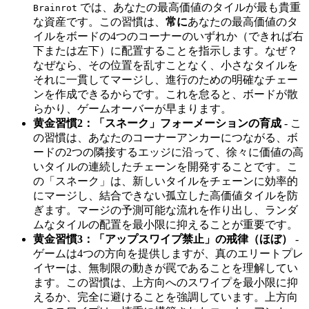
では、あなたの最高価値のタイルが最も貴重
Brainrot
な資産です。この習慣は、
常に
あなたの最高価値のタ
イルをボードの4つのコーナーのいずれか（できれば右
下または左下）に配置することを指示します。なぜ？
なぜなら、その位置を乱すことなく、小さなタイルを
それに一貫してマージし、進行のための明確なチェー
ンを作成できるからです。これを怠ると、ボードが散
らかり、ゲームオーバーが早まります。
黄金習慣2：「スネーク」フォーメーションの育成
- こ
の習慣は、あなたのコーナーアンカーにつながる、ボ
ードの2つの隣接するエッジに沿って、徐々に価値の高
いタイルの連続したチェーンを開発することです。こ
の「スネーク」は、新しいタイルをチェーンに効率的
にマージし、結合できない孤立した高価値タイルを防
ぎます。マージの予測可能な流れを作り出し、ランダ
ムなタイルの配置を最小限に抑えることが重要です。
黄金習慣3：「アップスワイプ禁止」の戒律（ほぼ）
-
ゲームは4つの方向を提供しますが、真のエリートプレ
イヤーは、無制限の動きが罠であることを理解してい
ます。この習慣は、上方向へのスワイプを最小限に抑
えるか、完全に避けることを強調しています。上方向