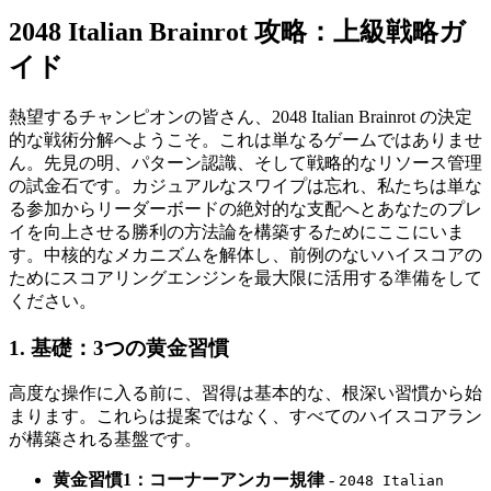
2048 Italian Brainrot 攻略：上級戦略ガ
イド
熱望するチャンピオンの皆さん、2048 Italian Brainrot の決定
的な戦術分解へようこそ。これは単なるゲームではありませ
ん。先見の明、パターン認識、そして戦略的なリソース管理
の試金石です。カジュアルなスワイプは忘れ、私たちは単な
る参加からリーダーボードの絶対的な支配へとあなたのプレ
イを向上させる勝利の方法論を構築するためにここにいま
す。中核的なメカニズムを解体し、前例のないハイスコアの
ためにスコアリングエンジンを最大限に活用する準備をして
ください。
1. 基礎：3つの黄金習慣
高度な操作に入る前に、習得は基本的な、根深い習慣から始
まります。これらは提案ではなく、すべてのハイスコアラン
が構築される基盤です。
黄金習慣1：コーナーアンカー規律
-
2048 Italian