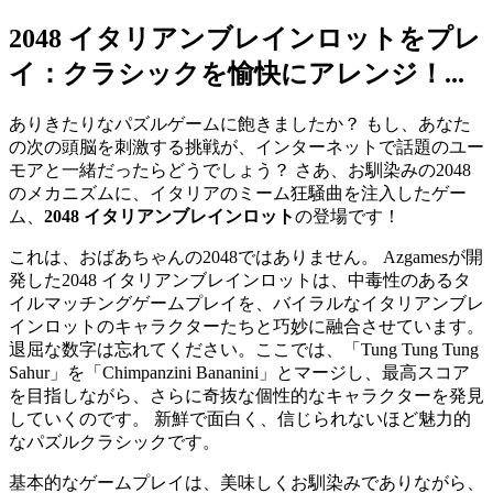
2048 イタリアンブレインロットをプレ
イ：クラシックを愉快にアレンジ！...
ありきたりなパズルゲームに飽きましたか？ もし、あなた
の次の頭脳を刺激する挑戦が、インターネットで話題のユー
モアと一緒だったらどうでしょう？ さあ、お馴染みの2048
のメカニズムに、イタリアのミーム狂騒曲を注入したゲー
ム、
2048 イタリアンブレインロット
の登場です！
これは、おばあちゃんの2048ではありません。 Azgamesが開
発した2048 イタリアンブレインロットは、中毒性のあるタ
イルマッチングゲームプレイを、バイラルなイタリアンブレ
インロットのキャラクターたちと巧妙に融合させています。
退屈な数字は忘れてください。ここでは、「Tung Tung Tung
Sahur」を「Chimpanzini Bananini」とマージし、最高スコア
を目指しながら、さらに奇抜な個性的なキャラクターを発見
していくのです。 新鮮で面白く、信じられないほど魅力的
なパズルクラシックです。
基本的なゲームプレイは、美味しくお馴染みでありながら、