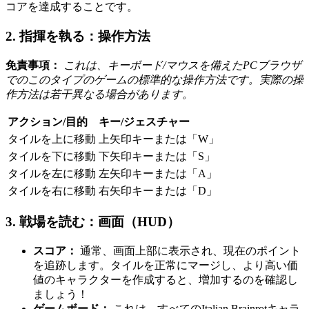
コアを達成することです。
2. 指揮を執る：操作方法
免責事項：
これは、キーボード/マウスを備えたPCブラウザ
でのこのタイプのゲームの標準的な操作方法です。実際の操
作方法は若干異なる場合があります。
アクション/目的
キー/ジェスチャー
タイルを上に移動
上矢印キーまたは「W」
タイルを下に移動
下矢印キーまたは「S」
タイルを左に移動
左矢印キーまたは「A」
タイルを右に移動
右矢印キーまたは「D」
3. 戦場を読む：画面（HUD）
スコア：
通常、画面上部に表示され、現在のポイント
を追跡します。タイルを正常にマージし、より高い価
値のキャラクターを作成すると、増加するのを確認し
ましょう！
ゲームボード：
これは、すべてのItalian Brainrotキャラ