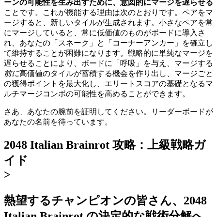
ーンの可能性を生み出すために、意図的にマージを遅らせる
ことです。これが機能する理由は次のとおりです。ペアをマ
ージすると、新しいタイルが生成されます。小さなペアを常
にマージしていると、常に低価値のものがボードに導入さ
れ、あなたの「スネーク」と「コーナーアンカー」を確立し
て維持することが困難になります。戦略的に単純なマージを
遅らせることにより、ボードに「呼吸」を与え、マージする
前に
高価値のタイルが蓄積する機会を作り出し、マージごと
の獲得ポイントを最大化し、エリートスコアの基礎となるマ
ルチマージコンボの可能性を高めることができます。
さあ、あなたの腕前を証明してください。リーダーボードが
あなたの名前を待っています。
2048 Italian Brainrot 攻略：上級戦略ガ
イド
>
熱望するチャンピオンの皆さん、2048
Italian Brainrot の決定的な戦術分解へ