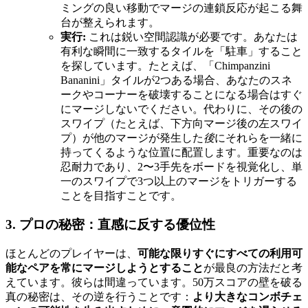
ミングの良い移動でマージの連鎖反応が起こる舞
台が整えられます。
実行:
これは鋭い空間認識が必要です。あなたは
有利な瞬間に一致するタイルを「駐車」すること
を探しています。たとえば、「Chimpanzini
Bananini」タイルが2つある場合、あなたのスネ
ークやコーナーを破壊することになる場合はすぐ
にマージしないでください。代わりに、その後の
スワイプ（たとえば、下方向マージ後の左スワイ
プ）が他のマージが発生した
後
にそれらを一緒に
持ってくるような位置に配置します。重要なのは
忍耐力であり、2〜3手先をボードを視覚化し、単
一のスワイプで3つ以上のマージをトリガーする
ことを目指すことです。
3. プロの秘密：直感に反する優位性
ほとんどのプレイヤーは、
可能な限りすぐにすべての利用可
能なペアを常にマージしようとすること
が最良の方法だと考
えています。彼らは間違っています。50万スコアの壁を破る
真の秘密は、その逆を行うことです：
より大きなコンボチェ