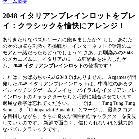
ゲーム概要
2048 イタリアンブレインロットをプレ
イ：クラシックを愉快にアレンジ！
ありきたりなパズルゲームに飽きましたか？ もし、あなた
の次の頭脳を刺激する挑戦が、インターネットで話題のユー
モアと一緒だったらどうでしょう？ さあ、お馴染みの2048
のメカニズムに、イタリアのミーム狂騒曲を注入したゲー
ム、
2048 イタリアンブレインロット
の登場です！
これは、おばあちゃんの2048ではありません。 Azgamesが開
発した2048 イタリアンブレインロットは、中毒性のあるタ
イルマッチングゲームプレイを、バイラルなイタリアンブレ
インロットのキャラクターたちと巧妙に融合させています。
退屈な数字は忘れてください。ここでは、「Tung Tung Tung
Sahur」を「Chimpanzini Bananini」とマージし、最高スコア
を目指しながら、さらに奇抜な個性的なキャラクターを発見
していくのです。 新鮮で面白く、信じられないほど魅力的
なパズルクラシックです。