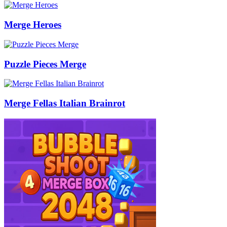
Merge Heroes
Puzzle Pieces Merge
Merge Fellas Italian Brainrot