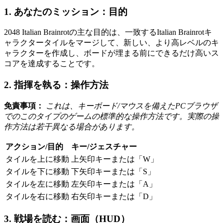
1. あなたのミッション：目的
2048 Italian Brainrotの主な目的は、一致するItalian Brainrotキ
ャラクタータイルをマージして、新しい、より高レベルのキ
ャラクターを作成し、ボードが埋まる前にできるだけ高いス
コアを達成することです。
2. 指揮を執る：操作方法
免責事項：
これは、キーボード/マウスを備えたPCブラウザ
でのこのタイプのゲームの標準的な操作方法です。実際の操
作方法は若干異なる場合があります。
アクション/目的
キー/ジェスチャー
タイルを上に移動
上矢印キーまたは「W」
タイルを下に移動
下矢印キーまたは「S」
タイルを左に移動
左矢印キーまたは「A」
タイルを右に移動
右矢印キーまたは「D」
3. 戦場を読む：画面（HUD）