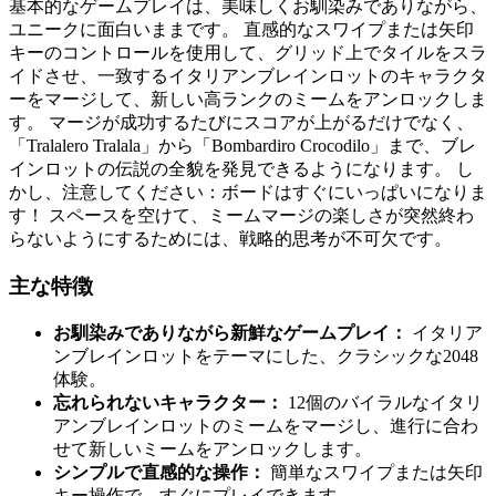
基本的なゲームプレイは、美味しくお馴染みでありながら、
ユニークに面白いままです。 直感的なスワイプまたは矢印
キーのコントロールを使用して、グリッド上でタイルをスラ
イドさせ、一致するイタリアンブレインロットのキャラクタ
ーをマージして、新しい高ランクのミームをアンロックしま
す。 マージが成功するたびにスコアが上がるだけでなく、
「Tralalero Tralala」から「Bombardiro Crocodilo」まで、ブレ
インロットの伝説の全貌を発見できるようになります。 し
かし、注意してください：ボードはすぐにいっぱいになりま
す！ スペースを空けて、ミームマージの楽しさが突然終わ
らないようにするためには、戦略的思考が不可欠です。
主な特徴
お馴染みでありながら新鮮なゲームプレイ：
イタリア
ンブレインロットをテーマにした、クラシックな2048
体験。
忘れられないキャラクター：
12個のバイラルなイタリ
アンブレインロットのミームをマージし、進行に合わ
せて新しいミームをアンロックします。
シンプルで直感的な操作：
簡単なスワイプまたは矢印
キー操作で、すぐにプレイできます。