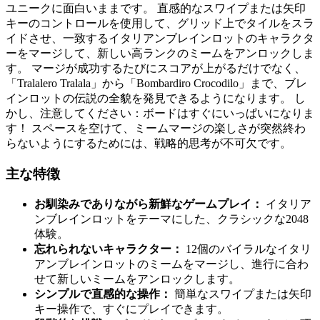
ユニークに面白いままです。 直感的なスワイプまたは矢印
キーのコントロールを使用して、グリッド上でタイルをスラ
イドさせ、一致するイタリアンブレインロットのキャラクタ
ーをマージして、新しい高ランクのミームをアンロックしま
す。 マージが成功するたびにスコアが上がるだけでなく、
「Tralalero Tralala」から「Bombardiro Crocodilo」まで、ブレ
インロットの伝説の全貌を発見できるようになります。 し
かし、注意してください：ボードはすぐにいっぱいになりま
す！ スペースを空けて、ミームマージの楽しさが突然終わ
らないようにするためには、戦略的思考が不可欠です。
主な特徴
お馴染みでありながら新鮮なゲームプレイ：
イタリア
ンブレインロットをテーマにした、クラシックな2048
体験。
忘れられないキャラクター：
12個のバイラルなイタリ
アンブレインロットのミームをマージし、進行に合わ
せて新しいミームをアンロックします。
シンプルで直感的な操作：
簡単なスワイプまたは矢印
キー操作で、すぐにプレイできます。