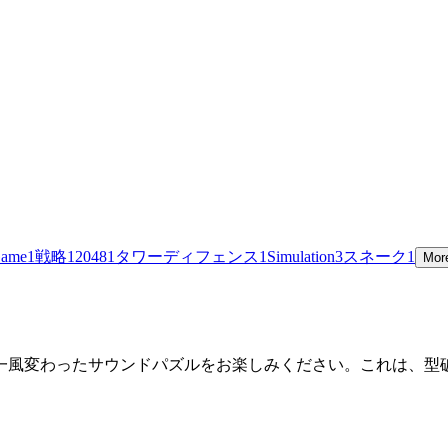
Game
1
戦略
1
2048
1
タワーディフェンス
1
Simulation
3
スネーク
1
Mor
一風変わったサウンドパズルをお楽しみください。これは、型