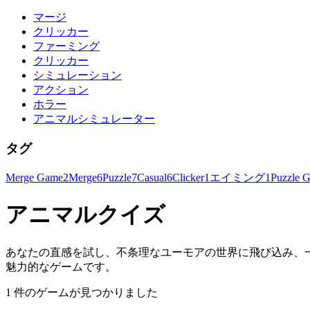
マージ
クリッカー
ファーミング
クリッカー
シミュレーション
アクション
ホラー
アニマルシミュレーター
タグ
Merge Game
2
Merge
6
Puzzle
7
Casual
6
Clicker
1
エイミング
1
Puzzle 
アニマルクイズ
あなたの直感を試し、不条理なユーモアの世界に飛び込み、
魅力的なゲームです。
1 件のゲームが見つかりました