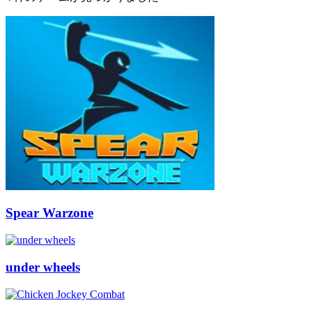
Spear Warzone
under wheels