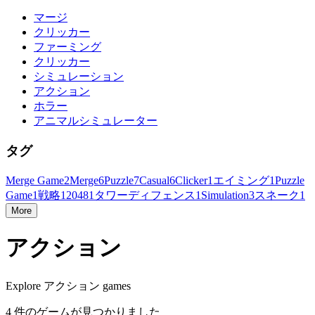
マージ
クリッカー
ファーミング
クリッカー
シミュレーション
アクション
ホラー
アニマルシミュレーター
タグ
Merge Game
2
Merge
6
Puzzle
7
Casual
6
Clicker
1
エイミング
1
Puzzle
Game
1
戦略
1
2048
1
タワーディフェンス
1
Simulation
3
スネーク
1
More
アクション
Explore アクション games
4 件のゲームが見つかりました