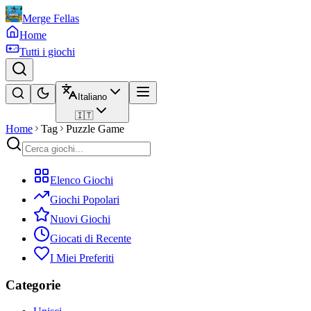
Merge Fellas
Home
Tutti i giochi
Italiano
🇮🇹
Home
Tag
Puzzle Game
Elenco Giochi
Giochi Popolari
Nuovi Giochi
Giocati di Recente
I Miei Preferiti
Categorie