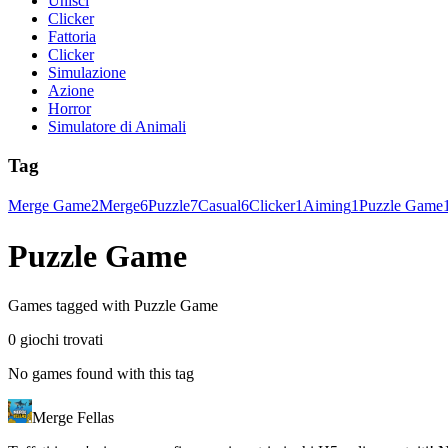
Unisci
Clicker
Fattoria
Clicker
Simulazione
Azione
Horror
Simulatore di Animali
Tag
Merge Game
2
Merge
6
Puzzle
7
Casual
6
Clicker
1
Aiming
1
Puzzle Game
Puzzle Game
Games tagged with Puzzle Game
0 giochi trovati
No games found with this tag
Merge Fellas