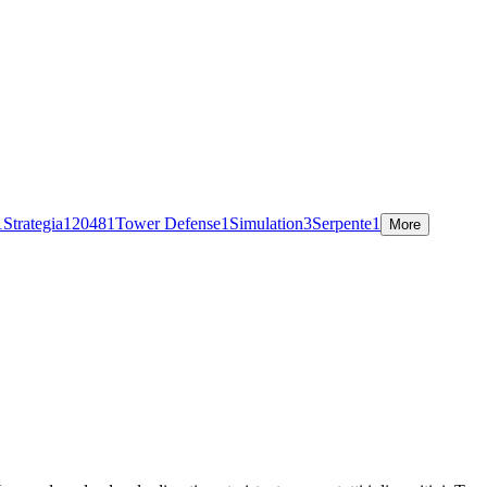
1
Strategia
1
2048
1
Tower Defense
1
Simulation
3
Serpente
1
More