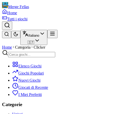
Merge Fellas
Home
Tutti i giochi
Italiano
🇮🇹
Home
Categoria
Clicker
Elenco Giochi
Giochi Popolari
Nuovi Giochi
Giocati di Recente
I Miei Preferiti
Categorie