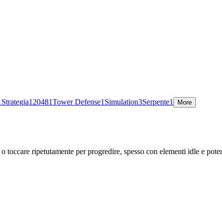
1
Strategia
1
2048
1
Tower Defense
1
Simulation
3
Serpente
1
More
c o toccare ripetutamente per progredire, spesso con elementi idle e pote