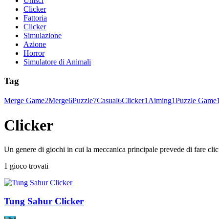
Unisci
Clicker
Fattoria
Clicker
Simulazione
Azione
Horror
Simulatore di Animali
Tag
Merge Game
2
Merge
6
Puzzle
7
Casual
6
Clicker
1
Aiming
1
Puzzle Game
Clicker
Un genere di giochi in cui la meccanica principale prevede di fare cli
1 gioco trovati
Tung Sahur Clicker