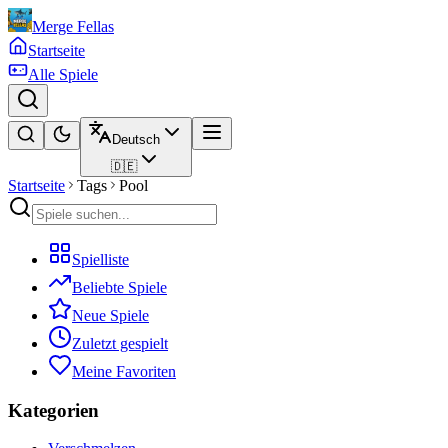
Merge Fellas
Startseite
Alle Spiele
Deutsch
🇩🇪
Startseite
Tags
Pool
Spielliste
Beliebte Spiele
Neue Spiele
Zuletzt gespielt
Meine Favoriten
Kategorien