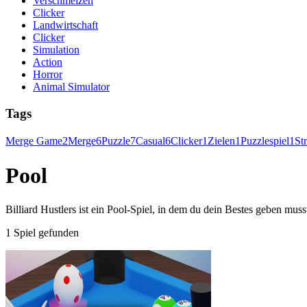
Verschmelzen
Clicker
Landwirtschaft
Clicker
Simulation
Action
Horror
Animal Simulator
Tags
Merge Game
2
Merge
6
Puzzle
7
Casual
6
Clicker
1
Zielen
1
Puzzlespiel
1
St
Pool
Billiard Hustlers ist ein Pool-Spiel, in dem du dein Bestes geben mus
1 Spiel gefunden